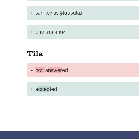
+
sari.keihas@tuusula.fi
+
040 314 4494
Tila
-
not_
a
nswer
ed
+
a
ccept
ed