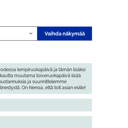
Vaihda näkymää
uvuodessa lempiruokapäivä ja tämän lisäksi
n kautta muutama toiveruokapäivä lisää
 kustannuksia ja suunnittelemme
stystä. On hienoa, että toit asian esille!