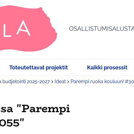
OSALLISTUMISALUST
Toteutettavat projektit
Kaikki prosessit
a budjetointi 2025-2027
Ideat
Parempi ruoka kouluun! #3
ssa "Parempi
055"