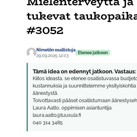
Mielenterveyttä ja
tukevat taukopaika
#3052
Nimetön osallistuja
Etenee jatkoon
29.09.2025 12:03
Tämä idea on edennyt jatkoon. Vastaus:
Kiitos ideasta, se etenee osallistuvassa budj
kustannuksia ja suunnittelemme yksityiskoht
äänestystä.
Toivottavasti pääset osallistumaan äänestyseh
Laura Aalto, oppimisen asiantuntija
laura.aalto@tuusula.fi
040 314 3485