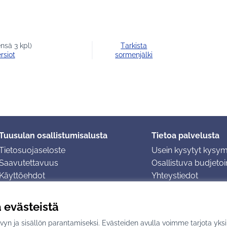
n kanssa
nsä 3 kpl)
Tarkista
rsiot
sormenjälki
Tuusulan osallistumisalusta
Tietoa palvelusta
Tietosuojaseloste
Usein kysytyt kysy
Saavutettavuus
Osallistuva budjetoin
Käyttöehdot
Yhteystiedot
Evästeasetukset
ä evästeistä
yn ja sisällön parantamiseksi. Evästeiden avulla voimme tarjota yks