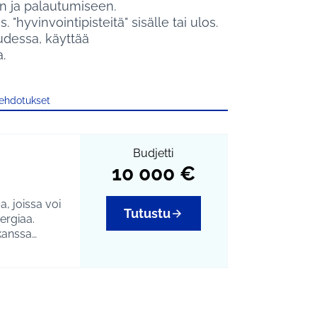
en ja palautumiseen.
 "hyvinvointipisteitä" sisälle tai ulos.
suudessa, käyttää
.
 ehdotukset
Budjetti
10 000 €
, joissa voi
Tutustu
ergiaa.
 kanssa
tyä joko
määrien
n