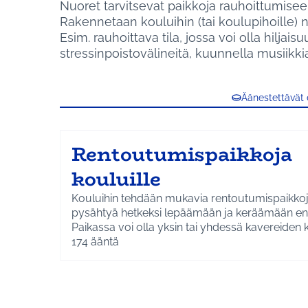
Nuoret tarvitsevat paikkoja rauhoittumise
Rakennetaan kouluihin (tai koulupihoille) ns.
Esim. rauhoittava tila, jossa voi olla hiljai
stressinpoistovälineitä, kuunnella musiikkia
Äänestettävät
Rentoutumispaikkoja
kouluille
Kouluihin tehdään mukavia rentoutumispaikkoja
pysähtyä hetkeksi lepäämään ja keräämään en
Paikassa voi olla yksin tai yhdessä kavereiden
koulupäivän aikana. Rentoutumispaikka voi löy
174
ääntä
sisältä koulusta tai ulkoa pihalta.
Kustannus on 10 000 €. Raha jaetaan oppilas
mukaan kouluittain. Rentoutumispaikat ja niide