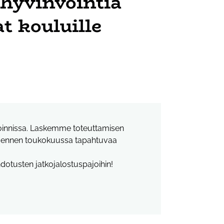
 hyvinvointia
t kouluille
etoinnissa. Laskemme toteuttamisen
ia ennen toukokuussa tapahtuvaa
dotusten jatkojalostuspajoihin!