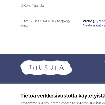
toiminnallisuudet mietitään yhdessä oppilaide
Koko Tuusula
koulukohtaisesti.
Rajaa tulokset teeman mukaan: Koko Tuusula
Viite: TUUSULA-PROP-2025-09-
Versio 3
(yhtee
3052
näytä muut ve
Tietoa verkkosivustolla käytetyist
Käytämme sivustollamme evästeitä sivuston suorituskyv