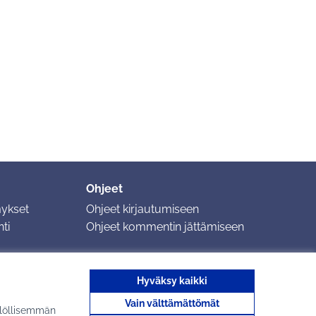
Ohjeet
mykset
Ohjeet kirjautumiseen
ti
Ohjeet kommentin jättämiseen
Hyväksy kaikki
Vain välttämättömät
ilöllisemmän