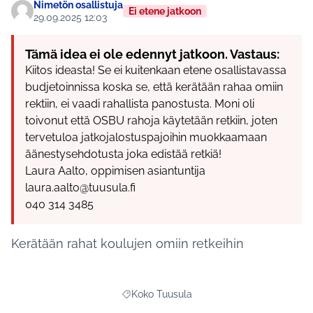
Nimetön osallistuja
Ei etene jatkoon
29.09.2025 12:03
Tämä idea ei ole edennyt jatkoon. Vastaus:
Kiitos ideasta! Se ei kuitenkaan etene osallistavassa
budjetoinnissa koska se, että kerätään rahaa omiin
rektiin, ei vaadi rahallista panostusta. Moni oli
toivonut että OSBU rahoja käytetään retkiin, joten
tervetuloa jatkojalostuspajoihin muokkaamaan
äänestysehdotusta joka edistää retkiä!
Laura Aalto, oppimisen asiantuntija
laura.aalto@tuusula.fi
040 314 3485
Kerätään rahat koulujen omiin retkeihin
Koko Tuusula
Rajaa tulokset teeman mukaan: Koko Tuus