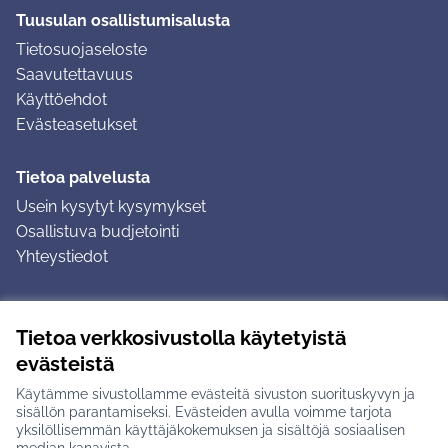
Tuusulan osallistumisalusta
Tietosuojaseloste
Saavutettavuus
Käyttöehdot
Evästeasetukset
Tietoa palvelusta
Usein kysytyt kysymykset
Osallistuva budjetointi
Yhteystiedot
Ohjeet
Tietoa verkkosivustolla käytetyistä
Ohjeet kirjautumiseen
evästeistä
Ohjeet kommentin jättämiseen
Käytämme sivustollamme evästeitä sivuston suorituskyvyn ja
sisällön parantamiseksi. Evästeiden avulla voimme tarjota
yksilöllisemmän käyttäjäkokemuksen ja sisältöjä sosiaalisen