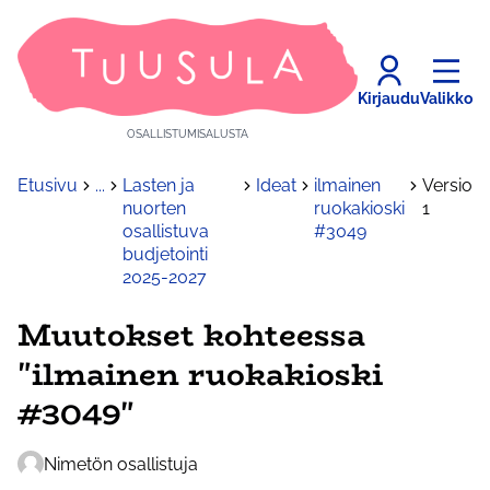
Kirjaudu
Valikko
OSALLISTUMISALUSTA
Etusivu
...
Lasten ja
Ideat
ilmainen
Versio
nuorten
ruokakioski
1
osallistuva
#3049
budjetointi
2025-2027
Muutokset kohteessa
"ilmainen ruokakioski
#3049"
Nimetön osallistuja