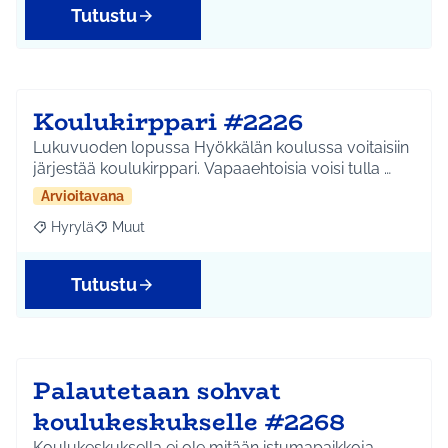
Tutustu
Koulukirppari #2226
Lukuvuoden lopussa Hyökkälän koulussa voitaisiin
järjestää koulukirppari. Vapaaehtoisia voisi tulla …
Arvioitavana
Hyrylä
Muut
Rajaa tulokset aihepiirin mukaan: Hyrylä
Rajaa tulokset teeman mukaan: Muut
Tutustu
Palautetaan sohvat
koulukeskukselle #2268
Koulukeskuksella ei ole mitään istumapaikkoja