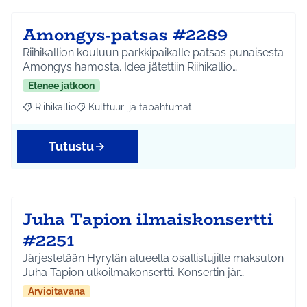
Amongys-patsas #2289
Riihikallion kouluun parkkipaikalle patsas punaisesta
Amongys hamosta. Idea jätettiin Riihikallio…
Etenee jatkoon
Riihikallio
Kulttuuri ja tapahtumat
Rajaa tulokset aihepiirin mukaan: Riihikallio
Rajaa tulokset teeman mukaan: Kulttuuri ja tapaht
Tutustu
Juha Tapion ilmaiskonsertti
#2251
Järjestetään Hyrylän alueella osallistujille maksuton
Juha Tapion ulkoilmakonsertti. Konsertin jär…
Arvioitavana