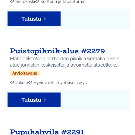
Kellokoski
Kulttuuri ja tapahtumat
Rajaa tulokset aihepiirin mukaan: Kellokoski
Rajaa tulokset teeman mukaan: Kulttuuri ja tapah
Tutustu
Puistopiknik-alue #2279
Mahdollistetaan perheiden piknik tekemällä piknik-
alue jonnekin keskeiselle ja avoimelle alueelle, e…
Arvioitavana
Jokela
Hyvinvointi ja yhteisöllisyys
Rajaa tulokset aihepiirin mukaan: Jokela
Rajaa tulokset teeman mukaan: Hyvinvointi ja yhteisöl
Tutustu
Pupukahvila #2291