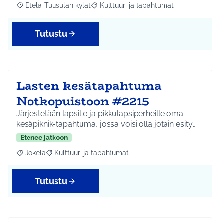
Etelä-Tuusulan kylät
Kulttuuri ja tapahtumat
Rajaa tulokset aihepiirin mukaan: Etelä-Tuusulan kylät
Rajaa tulokset teeman mukaan: Kulttuur
Tutustu
Lasten kesätapahtuma
Notkopuistoon #2215
Järjestetään lapsille ja pikkulapsiperheille oma
kesäpiknik-tapahtuma, jossa voisi olla jotain esity…
Etenee jatkoon
Jokela
Kulttuuri ja tapahtumat
Rajaa tulokset aihepiirin mukaan: Jokela
Rajaa tulokset teeman mukaan: Kulttuuri ja tapahtum
Tutustu