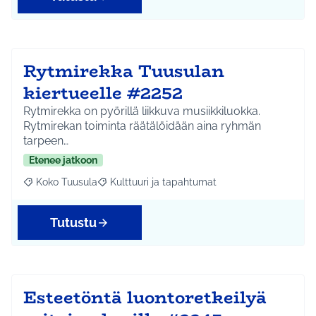
Rytmirekka Tuusulan
kiertueelle #2252
Rytmirekka on pyörillä liikkuva musiikkiluokka.
Rytmirekan toiminta räätälöidään aina ryhmän
tarpeen…
Etenee jatkoon
Koko Tuusula
Kulttuuri ja tapahtumat
Rajaa tulokset aihepiirin mukaan: Koko Tuusula
Rajaa tulokset teeman mukaan: Kulttuuri ja ta
Tutustu
Esteetöntä luontoretkeilyä