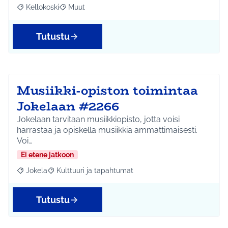
Kellokoski
Muut
Rajaa tulokset aihepiirin mukaan: Kellokoski
Rajaa tulokset teeman mukaan: Muut
Tutustu
Musiikki-opiston toimintaa
Jokelaan #2266
Jokelaan tarvitaan musiikkiopisto, jotta voisi
harrastaa ja opiskella musiikkia ammattimaisesti.
Voi…
Ei etene jatkoon
Jokela
Kulttuuri ja tapahtumat
Rajaa tulokset aihepiirin mukaan: Jokela
Rajaa tulokset teeman mukaan: Kulttuuri ja tapahtum
Tutustu