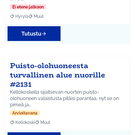
Ei etene jatkoon
Hyrylä
Muut
Rajaa tulokset aihepiirin mukaan: Hyrylä
Rajaa tulokset teeman mukaan: Muut
Tutustu
Puisto-olohuoneesta
turvallinen alue nuorille
#2131
Kellokoskella sijaitsevan nuorten puisto-
olohuoneen valaistusta pitäisi parantaa, nyt se on
pimeä ja…
Arvioitavana
Kellokoski
Muut
Rajaa tulokset aihepiirin mukaan: Kellokoski
Rajaa tulokset teeman mukaan: Muut