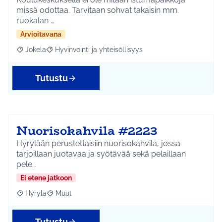
missä odottaa. Tarvitaan sohvat takaisin mm.
ruokalan …
Arvioitavana
Jokela
Hyvinvointi ja yhteisöllisyys
Rajaa tulokset aihepiirin mukaan: Jokela
Rajaa tulokset teeman mukaan: Hyvinvointi ja yhteisöl
Tutustu
Nuorisokahvila #2223
Hyrylään perustettaisiin nuorisokahvila, jossa
tarjoillaan juotavaa ja syötävää sekä pelaillaan
pele…
Ei etene jatkoon
Hyrylä
Muut
Rajaa tulokset aihepiirin mukaan: Hyrylä
Rajaa tulokset teeman mukaan: Muut
Tutustu