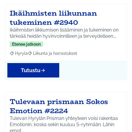
Ikäihmisten liikunnan
tukeminen #2940
Ikäihmisten liikkumisen lisääminen ja tukeminen on
tärkeää heidän hyvinvoinnilleen ja terveydelleen,…
Etenee jatkoon
Hyrylä
Liikunta ja harrastukset
Rajaa tulokset aihepiirin mukaan: Hyrylä
Rajaa tulokset teeman mukaan: Liikunta ja harrastuks
Tutustu
Tulevaan prismaan Sokos
Emotion #2224
Tulevan Hyrylän Prisman yhteyteen voisi rakentaa
Emotionin, koska sekin kuuluu S-ryhmään. Lähin
emot…