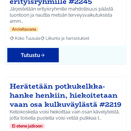
erityisryhmille #2245
Järjestetään erityisryhmille mahdollisuus päästä
luontoon ja nauttia metsän terveysvaikutuksista
amm…
Arvioitavana
Koko Tuusula
Liikunta ja harrastukset
Rajaa tulokset aihepiirin mukaan: Koko Tuusula
Rajaa tulokset teeman mukaan: Liikunta ja harr
Tutustu
Herätetään potkukelkka-
hanke henkiin, hiekoitetaan
vaan osa kulkuväylästä #2219
Kellokoskella voisi hiekoittaa vain osan kävelyteistä,
jotta toisella puolella voisi vetää pulkkaa t…
Ei etene jatkoon