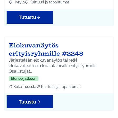
Hyrylä
Kulttuuri ja tapahtumat
Rajaa tulokset aihepiirin mukaan: Hyrylä
Rajaa tulokset teeman mukaan: Kulttuuri ja tapahtum
Tutustu
Elokuvanäytös
erityisryhmille #2248
Järjestetään elokuvanäytös tai retki
elokuvateatteriin tuusulalaisille erityisryhmille.
Osallistujat…
Etenee jatkoon
Koko Tuusula
Kulttuuri ja tapahtumat
Rajaa tulokset aihepiirin mukaan: Koko Tuusula
Rajaa tulokset teeman mukaan: Kulttuuri ja ta
Tutustu