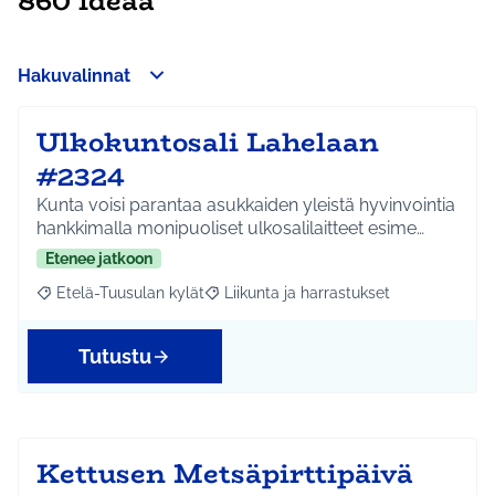
860 ideaa
Hakuvalinnat
Ulkokuntosali Lahelaan
#2324
Kunta voisi parantaa asukkaiden yleistä hyvinvointia
hankkimalla monipuoliset ulkosalilaitteet esime…
Etenee jatkoon
Etelä-Tuusulan kylät
Liikunta ja harrastukset
Rajaa tulokset aihepiirin mukaan: Etelä-Tuusulan kylät
Rajaa tulokset teeman mukaan: Liikunta
Tutustu
Kettusen Metsäpirttipäivä