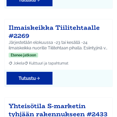
Ilmaiskeikka Tiilitehtaalle
#2269
Järjestetään elokuussa -23 tai kesällä -24
ilmaiskeikka nuorille Tiilitehtaan pihalla. Esiintyjinä v…
Etenee jatkoon
Jokela
Kulttuuri ja tapahtumat
Rajaa tulokset aihepiirin mukaan: Jokela
Rajaa tulokset teeman mukaan: Kulttuuri ja tapahtum
Tutustu
Yhteisötila S-marketin
tyhjään rakennukseen #2433