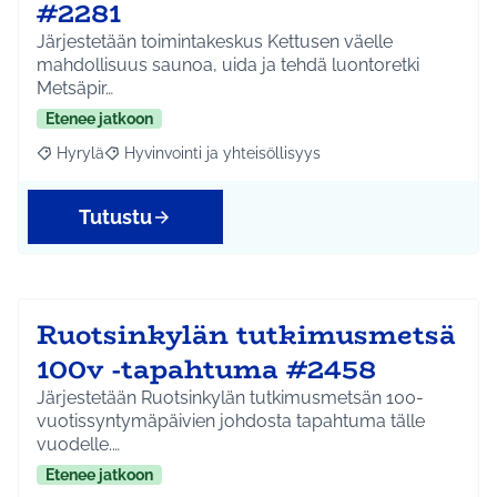
#2281
Järjestetään toimintakeskus Kettusen väelle
mahdollisuus saunoa, uida ja tehdä luontoretki
Metsäpir…
Etenee jatkoon
Hyrylä
Hyvinvointi ja yhteisöllisyys
Rajaa tulokset aihepiirin mukaan: Hyrylä
Rajaa tulokset teeman mukaan: Hyvinvointi ja yhteisöl
Tutustu
Ruotsinkylän tutkimusmetsä
100v -tapahtuma #2458
Järjestetään Ruotsinkylän tutkimusmetsän 100-
vuotissyntymäpäivien johdosta tapahtuma tälle
vuodelle.…
Etenee jatkoon