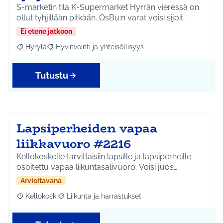
S-marketin tila K-Supermarket Hyrrän vieressä on
ollut tyhjillään pitkään. OsBu:n varat voisi sijoit…
Ei etene jatkoon
Hyrylä
Hyvinvointi ja yhteisöllisyys
Rajaa tulokset aihepiirin mukaan: Hyrylä
Rajaa tulokset teeman mukaan: Hyvinvointi ja yhteisöl
Tutustu
Lapsiperheiden vapaa
liikkavuoro #2216
Kellokoskelle tarvittaisiin lapsille ja lapsiperheille
osoitettu vapaa liikuntasalivuoro. Voisi juos…
Arvioitavana
Kellokoski
Liikunta ja harrastukset
Rajaa tulokset aihepiirin mukaan: Kellokoski
Rajaa tulokset teeman mukaan: Liikunta ja harrast