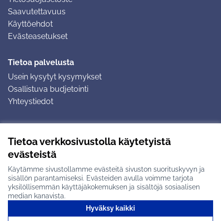
Saavutettavuus
Käyttöehdot
Evästeasetukset
Tietoa palvelusta
Usein kysytyt kysymykset
Osallistuva budjetointi
Yhteystiedot
Ohjeet
Tietoa verkkosivustolla käytetyistä
Ohjeet kirjautumiseen
evästeistä
Ohjeet kommentin jättämiseen
Käytämme sivustollamme evästeitä sivuston suorituskyvyn ja
sisällön parantamiseksi. Evästeiden avulla voimme tarjota
yksilöllisemmän käyttäjäkokemuksen ja sisältöjä sosiaalisen
median kanavista.
Hyväksy kaikki
Tuusulan osallistumisalusta X-palvelussa
Tuusula