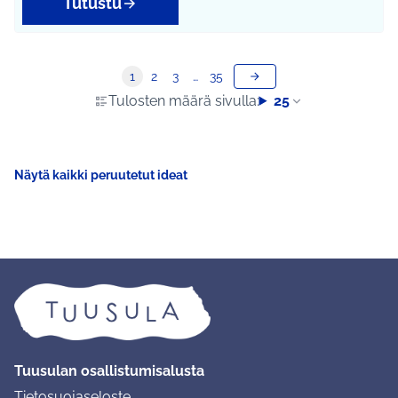
Tutustu
1
2
3
…
35
Tulosten määrä sivulla:
25
Näytä kaikki peruutetut ideat
Tuusulan osallistumisalusta
Tietosuojaseloste