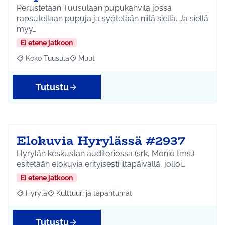
Perustetaan Tuusulaan pupukahvila jossa
rapsutellaan pupuja ja syötetään niitä siellä. Ja siellä
myy…
Ei etene jatkoon
Koko Tuusula
Muut
Rajaa tulokset aihepiirin mukaan: Koko Tuusula
Rajaa tulokset teeman mukaan: Muut
Tutustu
Elokuvia Hyrylässä #2937
Hyrylän keskustan auditoriossa (srk, Monio tms.)
esitetään elokuvia erityisesti iltapäivällä, jolloi…
Ei etene jatkoon
Hyrylä
Kulttuuri ja tapahtumat
Rajaa tulokset aihepiirin mukaan: Hyrylä
Rajaa tulokset teeman mukaan: Kulttuuri ja tapahtum
Tutustu