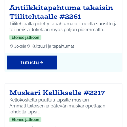
Antiikkitapahtuma takaisin
Tiilitehtaalle #2261
Tiilitehtaalla pidetty tapahtuma oli todella suosittu ja
toi ihmisiä Jokelaan myös paljon pidemmältä…
Etenee jatkoon
Jokela
Kulttuuri ja tapahtumat
Rajaa tulokset aihepiirin mukaan: Jokela
Rajaa tulokset teeman mukaan: Kulttuuri ja tapahtum
Tutustu
Muskari Kellikselle #2217
Kellokoskelta puuttuu lapsille muskari.
Ammattitaitoisen ja pätevän muskariopettajan
johdolla lapsi …
Etenee jatkoon