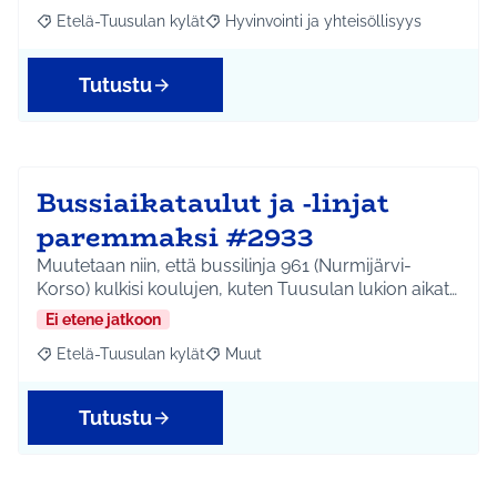
Etelä-Tuusulan kylät
Hyvinvointi ja yhteisöllisyys
Rajaa tulokset aihepiirin mukaan: Etelä-Tuusulan kylät
Rajaa tulokset teeman mukaan: Hyvinvoin
Tutustu
Bussiaikataulut ja -linjat
paremmaksi #2933
Muutetaan niin, että bussilinja 961 (Nurmijärvi-
Korso) kulkisi koulujen, kuten Tuusulan lukion aikat…
Ei etene jatkoon
Etelä-Tuusulan kylät
Muut
Rajaa tulokset aihepiirin mukaan: Etelä-Tuusulan kylät
Rajaa tulokset teeman mukaan: Muut
Tutustu