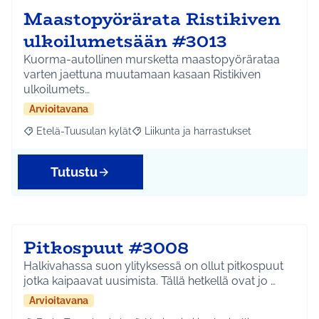
Maastopyörärata Ristikiven
ulkoilumetsään #3013
Kuorma-autollinen mursketta maastopyörärataa
varten jaettuna muutamaan kasaan Ristikiven
ulkoilumets…
Arvioitavana
Etelä-Tuusulan kylät
Liikunta ja harrastukset
Rajaa tulokset aihepiirin mukaan: Etelä-Tuusulan kylät
Rajaa tulokset teeman mukaan: Liikunta
Tutustu
Pitkospuut #3008
Halkivahassa suon ylityksessä on ollut pitkospuut
jotka kaipaavat uusimista. Tällä hetkellä ovat jo …
Arvioitavana