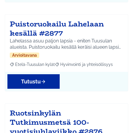
Puistoruokailu Lahelaan
kesällä #2877
Lahelassa asuu paljon lapsia - eniten Tuusulan
alueista. Puistoruokailu kesällä keräisi alueen lapsi…
Arvioitavana
Etelä-Tuusulan kylät
Hyvinvointi ja yhteisöllisyys
Rajaa tulokset aihepiirin mukaan: Etelä-Tuusulan kylät
Rajaa tulokset teeman mukaan: Hyvinvoin
Tutustu
Ruotsinkylän
Tutkimusmetsä 100-
vuotisjuhlaviikko #2876