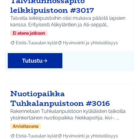
Talvikunnossapito
leikkipuistoon #3017
Talvella leikkipuistoihin olisi mukava päästä lapsien
kanssa. Erityisesti Alikyläntien ja Ali-seppäl…
Ei etene jatkoon
Etelä-Tuusulan kylät
Hyvinvointi ja yhteisöllisyys
Rajaa tulokset aihepiirin mukaan: Etelä-Tuusulan kylät
Rajaa tulokset teeman mukaan: Hyvinvoin
Tutustu
Nuotiopaikka
Tuhkalanpuistoon #3016
Rakennetaan Tuhkalanpuistoon kyläläisten talkoilla
yksinkertainen nuotiopaikka: hiekkapohja, kivi-, …
Arvioitavana
Etelä-Tuusulan kylät
Hyvinvointi ja yhteisöllisyys
Rajaa tulokset aihepiirin mukaan: Etelä-Tuusulan kylät
Rajaa tulokset teeman mukaan: Hyvinvoin