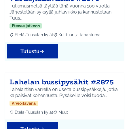
Tutkimusmetsä täyttää tänä vuonna 100 vuotta.
Järjestetään syksyllä juhlaviikko ja kannustetaan
Tuus…
Etenee jatkoon
Etelä-Tuusulan kylät
Kulttuuri ja tapahtumat
Rajaa tulokset aihepiirin mukaan: Etelä-Tuusulan kylät
Rajaa tulokset teeman mukaan: Kulttuur
Tutustu
Lahelan bussipysäkit #2875
Lahelantien varrella on useita bussipysäkkejä, jotka
kaipaisivat kohennusta. Pysäkeille voisi tuoda…
Arvioitavana
Etelä-Tuusulan kylät
Muut
Rajaa tulokset aihepiirin mukaan: Etelä-Tuusulan kylät
Rajaa tulokset teeman mukaan: Muut
Tutustu