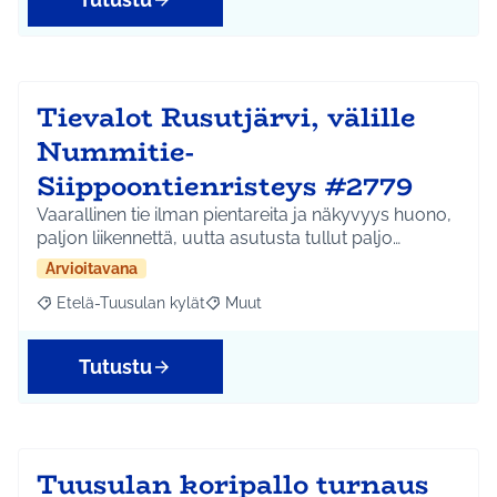
Tievalot Rusutjärvi, välille
Nummitie-
Siippoontienristeys #2779
Vaarallinen tie ilman pientareita ja näkyvyys huono,
paljon liikennettä, uutta asutusta tullut paljo…
Arvioitavana
Etelä-Tuusulan kylät
Muut
Rajaa tulokset aihepiirin mukaan: Etelä-Tuusulan kylät
Rajaa tulokset teeman mukaan: Muut
Tutustu
Tuusulan koripallo turnaus