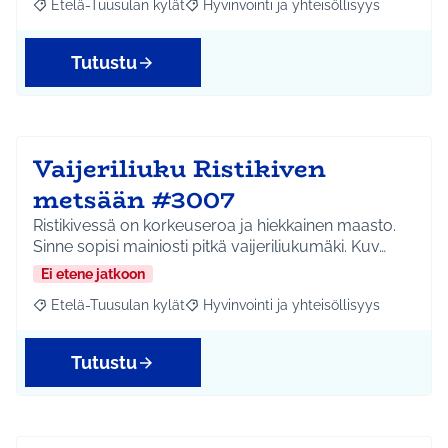
Etelä-Tuusulan kylät
Hyvinvointi ja yhteisöllisyys
Rajaa tulokset aihepiirin mukaan: Etelä-Tuusulan kylät
Rajaa tulokset teeman mukaan: Hyvinvoin
Tutustu
Vaijeriliuku Ristikiven
metsään #3007
Ristikivessä on korkeuseroa ja hiekkainen maasto.
Sinne sopisi mainiosti pitkä vaijeriliukumäki. Kuv…
Ei etene jatkoon
Etelä-Tuusulan kylät
Hyvinvointi ja yhteisöllisyys
Rajaa tulokset aihepiirin mukaan: Etelä-Tuusulan kylät
Rajaa tulokset teeman mukaan: Hyvinvoin
Tutustu