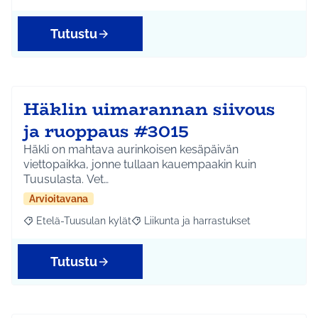
Tutustu
Häklin uimarannan siivous
ja ruoppaus #3015
Häkli on mahtava aurinkoisen kesäpäivän
viettopaikka, jonne tullaan kauempaakin kuin
Tuusulasta. Vet…
Arvioitavana
Etelä-Tuusulan kylät
Liikunta ja harrastukset
Rajaa tulokset aihepiirin mukaan: Etelä-Tuusulan kylät
Rajaa tulokset teeman mukaan: Liikunta
Tutustu