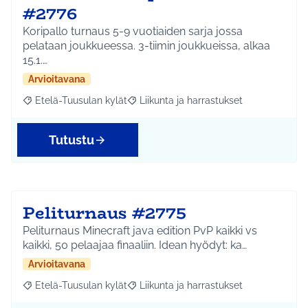
#2776
Koripallo turnaus 5-9 vuotiaiden sarja jossa
pelataan joukkueessa. 3-tiimin joukkueissa, alkaa
15.1.…
Arvioitavana
Etelä-Tuusulan kylät
Liikunta ja harrastukset
Rajaa tulokset aihepiirin mukaan: Etelä-Tuusulan kylät
Rajaa tulokset teeman mukaan: Liikunta
Tutustu
Peliturnaus #2775
Peliturnaus Minecraft java edition PvP kaikki vs
kaikki, 50 pelaajaa finaaliin. Idean hyödyt: ka…
Arvioitavana
Etelä-Tuusulan kylät
Liikunta ja harrastukset
Rajaa tulokset aihepiirin mukaan: Etelä-Tuusulan kylät
Rajaa tulokset teeman mukaan: Liikunta