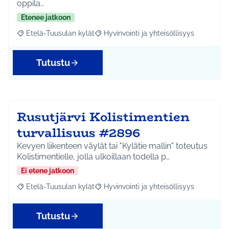
oppila…
Etenee jatkoon
Etelä-Tuusulan kylät
Hyvinvointi ja yhteisöllisyys
Rajaa tulokset aihepiirin mukaan: Etelä-Tuusulan kylät
Rajaa tulokset teeman mukaan: Hyvinvoin
Tutustu
Rusutjärvi Kolistimentien
turvallisuus #2896
Kevyen liikenteen väylät tai "Kylätie mallin" toteutus
Kolistimentielle, jolla ulkoillaan todella p…
Ei etene jatkoon
Etelä-Tuusulan kylät
Hyvinvointi ja yhteisöllisyys
Rajaa tulokset aihepiirin mukaan: Etelä-Tuusulan kylät
Rajaa tulokset teeman mukaan: Hyvinvoin
Tutustu