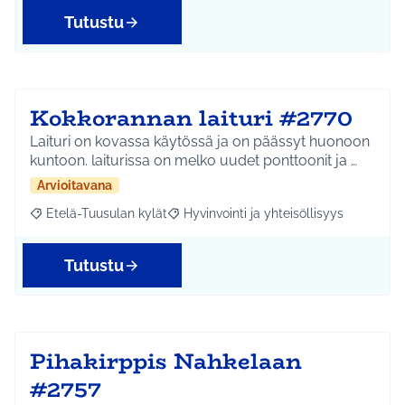
Tutustu
Kokkorannan laituri #2770
Laituri on kovassa käytössä ja on päässyt huonoon
kuntoon. laiturissa on melko uudet ponttoonit ja …
Arvioitavana
Etelä-Tuusulan kylät
Hyvinvointi ja yhteisöllisyys
Rajaa tulokset aihepiirin mukaan: Etelä-Tuusulan kylät
Rajaa tulokset teeman mukaan: Hyvinvoin
Tutustu
Pihakirppis Nahkelaan
#2757