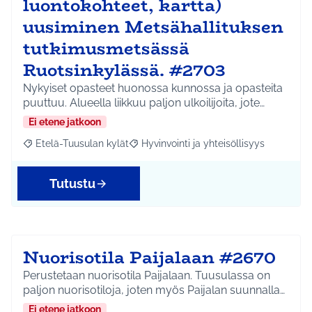
luontokohteet, kartta)
uusiminen Metsähallituksen
tutkimusmetsässä
Ruotsinkylässä. #2703
Nykyiset opasteet huonossa kunnossa ja opasteita
puuttuu. Alueella liikkuu paljon ulkoilijoita, jote…
Ei etene jatkoon
Etelä-Tuusulan kylät
Hyvinvointi ja yhteisöllisyys
Rajaa tulokset aihepiirin mukaan: Etelä-Tuusulan kylät
Rajaa tulokset teeman mukaan: Hyvinvoin
Tutustu
Nuorisotila Paijalaan #2670
Perustetaan nuorisotila Paijalaan. Tuusulassa on
paljon nuorisotiloja, joten myös Paijalan suunnalla…
Ei etene jatkoon