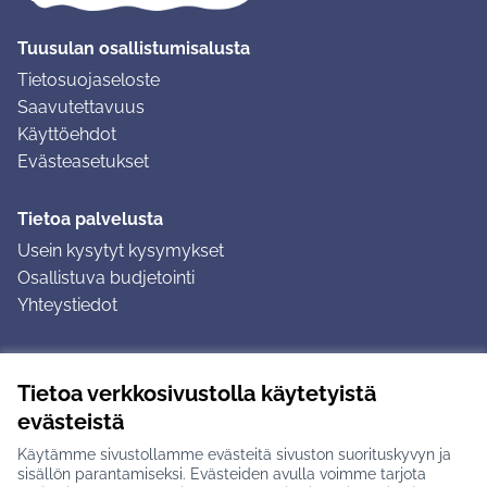
Tuusulan osallistumisalusta
Tietosuojaseloste
Saavutettavuus
Käyttöehdot
Evästeasetukset
Tietoa palvelusta
Usein kysytyt kysymykset
Osallistuva budjetointi
Yhteystiedot
Ohjeet
Tietoa verkkosivustolla käytetyistä
Ohjeet kirjautumiseen
evästeistä
Ohjeet kommentin jättämiseen
Käytämme sivustollamme evästeitä sivuston suorituskyvyn ja
sisällön parantamiseksi. Evästeiden avulla voimme tarjota