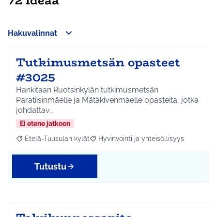
72 ideaa
Hakuvalinnat
Tutkimusmetsän opasteet
#3025
Hankitaan Ruotsinkylän tutkimusmetsän
Paratiisinmäelle ja Mätäkivenmäelle opasteita, jotka
johdattav…
Ei etene jatkoon
Etelä-Tuusulan kylät
Hyvinvointi ja yhteisöllisyys
Rajaa tulokset aihepiirin mukaan: Etelä-Tuusulan kylät
Rajaa tulokset teeman mukaan: Hyvinvoin
Tutustu