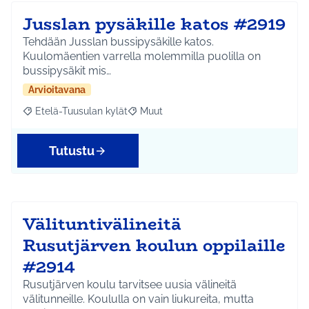
Jusslan pysäkille katos #2919
Tehdään Jusslan bussipysäkille katos.
Kuulomäentien varrella molemmilla puolilla on
bussipysäkit mis…
Arvioitavana
Etelä-Tuusulan kylät
Muut
Rajaa tulokset aihepiirin mukaan: Etelä-Tuusulan kylät
Rajaa tulokset teeman mukaan: Muut
Tutustu
Välituntivälineitä
Rusutjärven koulun oppilaille
#2914
Rusutjärven koulu tarvitsee uusia välineitä
välitunneille. Koululla on vain liukureita, mutta