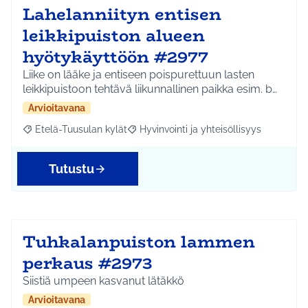
Lahelanniityn entisen
leikkipuiston alueen
hyötykäyttöön #2977
Liike on lääke ja entiseen poispurettuun lasten
leikkipuistoon tehtävä liikunnallinen paikka esim. b…
Arvioitavana
Etelä-Tuusulan kylät
Hyvinvointi ja yhteisöllisyys
Rajaa tulokset aihepiirin mukaan: Etelä-Tuusulan kylät
Rajaa tulokset teeman mukaan: Hyvinvoin
Tutustu
Tuhkalanpuiston lammen
perkaus #2973
Siistiä umpeen kasvanut lätäkkö
Arvioitavana