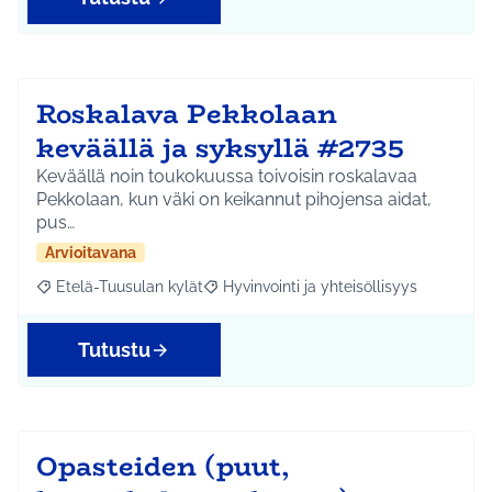
Roskalava Pekkolaan
keväällä ja syksyllä #2735
Keväällä noin toukokuussa toivoisin roskalavaa
Pekkolaan, kun väki on keikannut pihojensa aidat,
pus…
Arvioitavana
Etelä-Tuusulan kylät
Hyvinvointi ja yhteisöllisyys
Rajaa tulokset aihepiirin mukaan: Etelä-Tuusulan kylät
Rajaa tulokset teeman mukaan: Hyvinvoin
Tutustu
Opasteiden (puut,