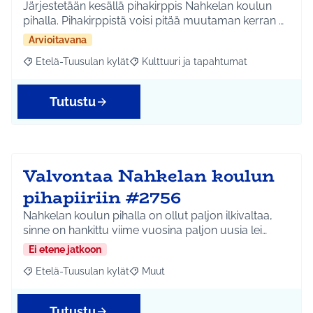
Järjestetään kesällä pihakirppis Nahkelan koulun
pihalla. Pihakirppistä voisi pitää muutaman kerran …
Arvioitavana
Etelä-Tuusulan kylät
Kulttuuri ja tapahtumat
Rajaa tulokset aihepiirin mukaan: Etelä-Tuusulan kylät
Rajaa tulokset teeman mukaan: Kulttuur
Tutustu
Valvontaa Nahkelan koulun
pihapiiriin #2756
Nahkelan koulun pihalla on ollut paljon ilkivaltaa,
sinne on hankittu viime vuosina paljon uusia lei…
Ei etene jatkoon
Etelä-Tuusulan kylät
Muut
Rajaa tulokset aihepiirin mukaan: Etelä-Tuusulan kylät
Rajaa tulokset teeman mukaan: Muut
Tutustu