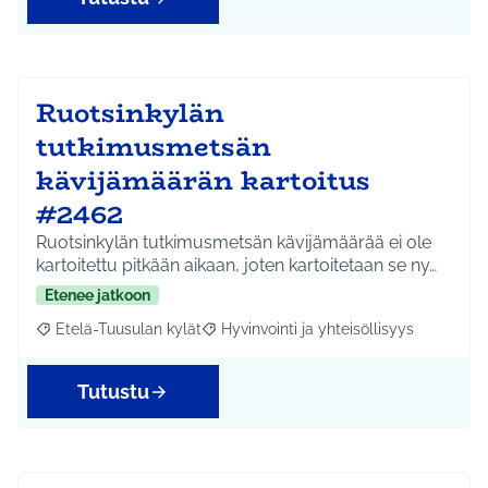
Ruotsinkylän
tutkimusmetsän
kävijämäärän kartoitus
#2462
Ruotsinkylän tutkimusmetsän kävijämäärää ei ole
kartoitettu pitkään aikaan, joten kartoitetaan se ny…
Etenee jatkoon
Etelä-Tuusulan kylät
Hyvinvointi ja yhteisöllisyys
Rajaa tulokset aihepiirin mukaan: Etelä-Tuusulan kylät
Rajaa tulokset teeman mukaan: Hyvinvoin
Tutustu