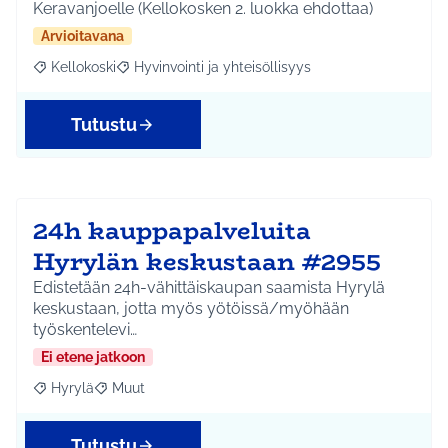
Keravanjoelle (Kellokosken 2. luokka ehdottaa)
Arvioitavana
Kellokoski
Hyvinvointi ja yhteisöllisyys
Rajaa tulokset aihepiirin mukaan: Kellokoski
Rajaa tulokset teeman mukaan: Hyvinvointi ja yhtei
Tutustu
24h kauppapalveluita
Hyrylän keskustaan #2955
Edistetään 24h-vähittäiskaupan saamista Hyrylä
keskustaan, jotta myös yötöissä/myöhään
työskentelevi…
Ei etene jatkoon
Hyrylä
Muut
Rajaa tulokset aihepiirin mukaan: Hyrylä
Rajaa tulokset teeman mukaan: Muut
Tutustu