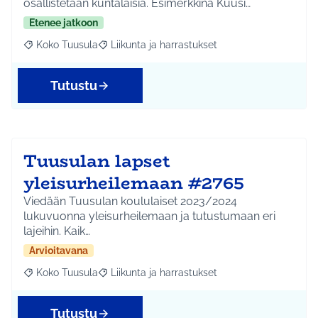
osallistetaan kuntalaisia. Esimerkkinä Kuusi…
Etenee jatkoon
Koko Tuusula
Liikunta ja harrastukset
Rajaa tulokset aihepiirin mukaan: Koko Tuusula
Rajaa tulokset teeman mukaan: Liikunta ja harr
Tutustu
Tuusulan lapset
yleisurheilemaan #2765
Viedään Tuusulan koululaiset 2023/2024
lukuvuonna yleisurheilemaan ja tutustumaan eri
lajeihin. Kaik…
Arvioitavana
Koko Tuusula
Liikunta ja harrastukset
Rajaa tulokset aihepiirin mukaan: Koko Tuusula
Rajaa tulokset teeman mukaan: Liikunta ja harr
Tutustu