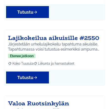
Tutustu
Lajikokeilua aikuisille #2550
Järjestetään urheilulajikokeilu tapahtuma aikuisille.
Tapahtumassa voisi tutustua esimerkiksi ampuma…
Etenee jatkoon
Koko Tuusula
Liikunta ja harrastukset
Rajaa tulokset aihepiirin mukaan: Koko Tuusula
Rajaa tulokset teeman mukaan: Liikunta ja harr
Tutustu
Valoa Ruotsinkylän