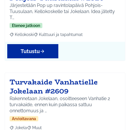
Järjestetään Pop up ravintolapäivä Pohjois-
Tuusulaan, Kellokoskelle tai Jokelaan. Idea jätetty
T…
Etenee jatkoon
Kellokoski
Kulttuuri ja tapahtumat
Rajaa tulokset aihepiirin mukaan: Kellokoski
Rajaa tulokset teeman mukaan: Kulttuuri ja tapah
Tutustu
Turvakaide Vanhatielle
Jokelaan #2609
Rakennetaan Jokelaan, osoitteeseen Vanhatie 2
turvakaide, ennen kuin paikassa sattuu
onnettomuus ja …
Arvioitavana
Jokela
Muut
Rajaa tulokset aihepiirin mukaan: Jokela
Rajaa tulokset teeman mukaan: Muut