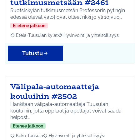
tutkimusmetsään #2461
Ruotsinkylän tutkimusmetsän Professorin pytingin
edessä olevat valot ovat olleet rikki jo yli 10 vuo…
Ei etene jatkoon
Etelä-Tuusulan kylät
Hyvinvointi ja yhteisöllisyys
Rajaa tulokset aihepiirin mukaan: Etelä-Tuusulan kylät
Rajaa tulokset teeman mukaan: Hyvinvoin
Tutustu
Välipala-automaatteja
kouluihin #2502
Hankitaan välipala-automaatteja Tuusulan
kouluihin, jotta oppilaat ja opettajat voivat saada
helpost…
Etenee jatkoon
Koko Tuusula
Hyvinvointi ja yhteisöllisyys
Rajaa tulokset aihepiirin mukaan: Koko Tuusula
Rajaa tulokset teeman mukaan: Hyvinvointi ja y