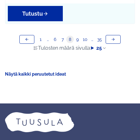
Tutustu
1
…
6
7
8
9
10
…
35
Tulosten määrä sivulla:
25
Näytä kaikki peruutetut ideat