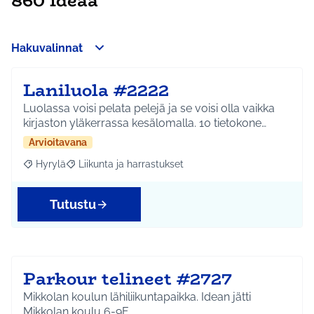
860 ideaa
Hakuvalinnat
Laniluola #2222
Luolassa voisi pelata pelejä ja se voisi olla vaikka
kirjaston yläkerrassa kesälomalla. 10 tietokone…
Arvioitavana
Hyrylä
Liikunta ja harrastukset
Rajaa tulokset aihepiirin mukaan: Hyrylä
Rajaa tulokset teeman mukaan: Liikunta ja harrastuks
Tutustu
Parkour telineet #2727
Mikkolan koulun lähiliikuntapaikka. Idean jätti
Mikkolan koulu 6-9F.