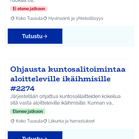
ruokaa oli…
Ei etene jatkoon
Koko Tuusula
Hyvinvointi ja yhteisöllisyys
Rajaa tulokset aihepiirin mukaan: Koko Tuusula
Rajaa tulokset teeman mukaan: Hyvinvointi ja y
Tutustu
Ohjausta kuntosalitoimintaa
aloitteleville ikäihmisille
#2274
Järjestetään ohjattua kuntosalilaitteiden kokeilua
sitä vasta aloitteleville ikäihmisille. Kunnan va…
Etenee jatkoon
Koko Tuusula
Liikunta ja harrastukset
Rajaa tulokset aihepiirin mukaan: Koko Tuusula
Rajaa tulokset teeman mukaan: Liikunta ja harr
Tutustu