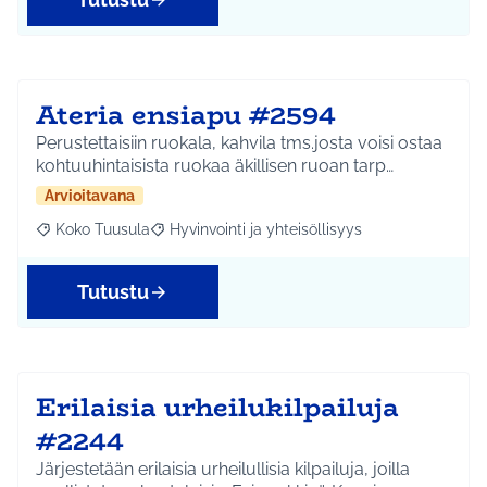
Ateria ensiapu #2594
Perustettaisiin ruokala, kahvila tms.josta voisi ostaa
kohtuuhintaisista ruokaa äkillisen ruoan tarp…
Arvioitavana
Koko Tuusula
Hyvinvointi ja yhteisöllisyys
Rajaa tulokset aihepiirin mukaan: Koko Tuusula
Rajaa tulokset teeman mukaan: Hyvinvointi ja y
Tutustu
Erilaisia urheilukilpailuja
#2244
Järjestetään erilaisia urheilullisia kilpailuja, joilla