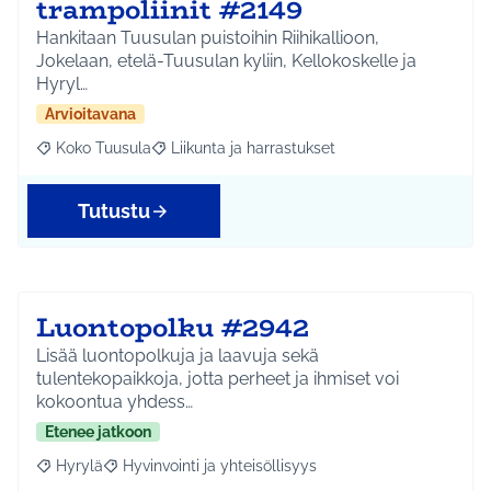
trampoliinit #2149
Hankitaan Tuusulan puistoihin Riihikallioon,
Jokelaan, etelä-Tuusulan kyliin, Kellokoskelle ja
Hyryl…
Arvioitavana
Koko Tuusula
Liikunta ja harrastukset
Rajaa tulokset aihepiirin mukaan: Koko Tuusula
Rajaa tulokset teeman mukaan: Liikunta ja harr
Tutustu
Luontopolku #2942
Lisää luontopolkuja ja laavuja sekä
tulentekopaikkoja, jotta perheet ja ihmiset voi
kokoontua yhdess…
Etenee jatkoon
Hyrylä
Hyvinvointi ja yhteisöllisyys
Rajaa tulokset aihepiirin mukaan: Hyrylä
Rajaa tulokset teeman mukaan: Hyvinvointi ja yhteisöl