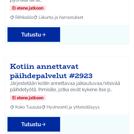
Ei etene jatkoon
Riihikallio
Liikunta ja harrastukset
Rajaa tulokset aihepiirin mukaan: Riihikallio
Rajaa tulokset teeman mukaan: Liikunta ja harrastu
Tutustu
Kotiin annettavat
päihdepalvelut #2923
Järjestetään kotiin annettavaa jalkautuvaa/etsivää
päihdetyötä. Ihmisille, jotka eivät kykene itse p…
Ei etene jatkoon
Koko Tuusula
Hyvinvointi ja yhteisöllisyys
Rajaa tulokset aihepiirin mukaan: Koko Tuusula
Rajaa tulokset teeman mukaan: Hyvinvointi ja y
Tutustu