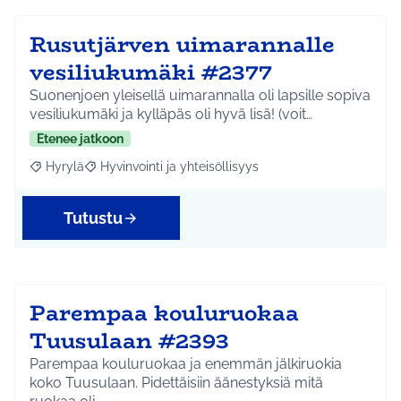
Rusutjärven uimarannalle
vesiliukumäki #2377
Suonenjoen yleisellä uimarannalla oli lapsille sopiva
vesiliukumäki ja kylläpäs oli hyvä lisä! (voit…
Etenee jatkoon
Hyrylä
Hyvinvointi ja yhteisöllisyys
Rajaa tulokset aihepiirin mukaan: Hyrylä
Rajaa tulokset teeman mukaan: Hyvinvointi ja yhteisöl
Tutustu
Parempaa kouluruokaa
Tuusulaan #2393
Parempaa kouluruokaa ja enemmän jälkiruokia
koko Tuusulaan. Pidettäisiin äänestyksiä mitä