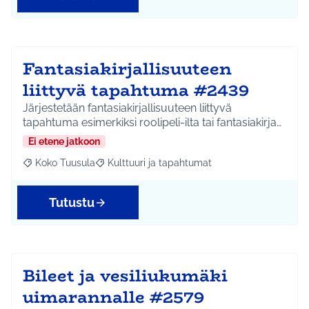
Fantasiakirjallisuuteen
liittyvä tapahtuma #2439
Järjestetään fantasiakirjallisuuteen liittyvä
tapahtuma esimerkiksi roolipeli-ilta tai fantasiakirja…
Ei etene jatkoon
Koko Tuusula
Kulttuuri ja tapahtumat
Rajaa tulokset aihepiirin mukaan: Koko Tuusula
Rajaa tulokset teeman mukaan: Kulttuuri ja ta
Tutustu
Bileet ja vesiliukumäki
uimarannalle #2579