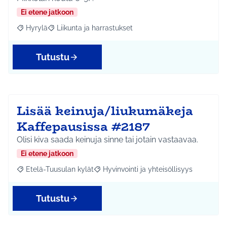
Ei etene jatkoon
Hyrylä
Liikunta ja harrastukset
Rajaa tulokset aihepiirin mukaan: Hyrylä
Rajaa tulokset teeman mukaan: Liikunta ja harrastuks
Tutustu
Lisää keinuja/liukumäkeja
Kaffepausissa #2187
Olisi kiva saada keinuja sinne tai jotain vastaavaa.
Ei etene jatkoon
Etelä-Tuusulan kylät
Hyvinvointi ja yhteisöllisyys
Rajaa tulokset aihepiirin mukaan: Etelä-Tuusulan kylät
Rajaa tulokset teeman mukaan: Hyvinvoin
Tutustu