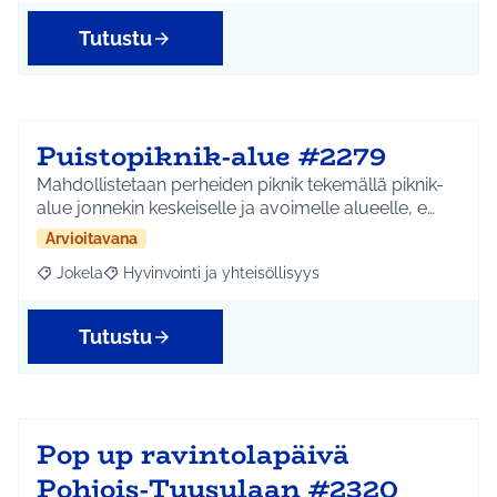
Tutustu
Puistopiknik-alue #2279
Mahdollistetaan perheiden piknik tekemällä piknik-
alue jonnekin keskeiselle ja avoimelle alueelle, e…
Arvioitavana
Jokela
Hyvinvointi ja yhteisöllisyys
Rajaa tulokset aihepiirin mukaan: Jokela
Rajaa tulokset teeman mukaan: Hyvinvointi ja yhteisöl
Tutustu
Pop up ravintolapäivä
Pohjois-Tuusulaan #2320