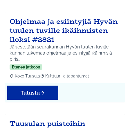
Ohjelmaa ja esiintyjiä Hyvän
tuulen tuville ikäihmisten
iloksi #2821
Järjestetään seurakunnan Hyvän tuulen tuville
kunnan tukemaa ohjelmaa ja esiintyjiä ikäihmisiä
piris…
Etenee jatkoon
Koko Tuusula
Kulttuuri ja tapahtumat
Rajaa tulokset aihepiirin mukaan: Koko Tuusula
Rajaa tulokset teeman mukaan: Kulttuuri ja ta
Tutustu
Tuusulan puistoihin