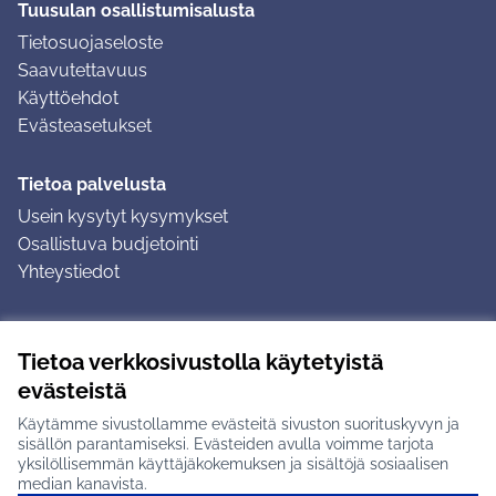
Tuusulan osallistumisalusta
Tietosuojaseloste
Saavutettavuus
Käyttöehdot
Evästeasetukset
Tietoa palvelusta
Usein kysytyt kysymykset
Osallistuva budjetointi
Yhteystiedot
Ohjeet
Tietoa verkkosivustolla käytetyistä
Ohjeet kirjautumiseen
evästeistä
Ohjeet kommentin jättämiseen
Käytämme sivustollamme evästeitä sivuston suorituskyvyn ja
sisällön parantamiseksi. Evästeiden avulla voimme tarjota
yksilöllisemmän käyttäjäkokemuksen ja sisältöjä sosiaalisen
median kanavista.