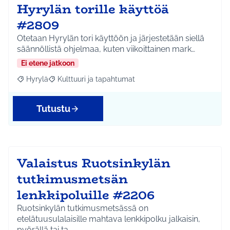
Hyrylän torille käyttöä
#2809
Otetaan Hyrylän tori käyttöön ja järjestetään siellä
säännöllistä ohjelmaa, kuten viikoittainen mark…
Ei etene jatkoon
Hyrylä
Kulttuuri ja tapahtumat
Rajaa tulokset aihepiirin mukaan: Hyrylä
Rajaa tulokset teeman mukaan: Kulttuuri ja tapahtum
Tutustu
Valaistus Ruotsinkylän
tutkimusmetsän
lenkkipoluille #2206
Ruotsinkylän tutkimusmetsässä on
etelätuusulalaisille mahtava lenkkipolku jalkaisin,
pyörällä tai ta…