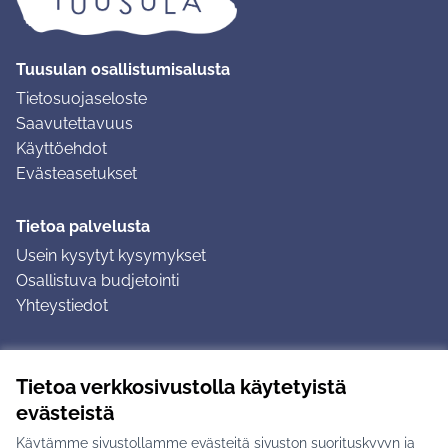
Tuusulan osallistumisalusta
Tietosuojaseloste
Saavutettavuus
Käyttöehdot
Evästeasetukset
Tietoa palvelusta
Usein kysytyt kysymykset
Osallistuva budjetointi
Yhteystiedot
Ohjeet
Tietoa verkkosivustolla käytetyistä
Ohjeet kirjautumiseen
evästeistä
Ohjeet kommentin jättämiseen
Käytämme sivustollamme evästeitä sivuston suorituskyvyn ja