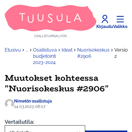
Kirjaudu
Valikko
OSALLISTUMISALUSTA
Etusivu
...
Osallistuva
Ideat
Nuorisokeskus
Versio
budjetointi
#2906
2
2023-2024
Muutokset kohteessa
"Nuorisokeskus #2906"
Nimetön osallistuja
14.03.2023 08:07
Vertailutila: