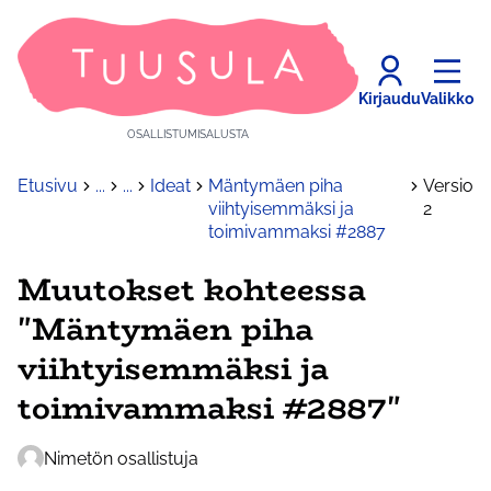
Kirjaudu
Valikko
OSALLISTUMISALUSTA
Etusivu
...
...
Ideat
Mäntymäen piha
Versio
viihtyisemmäksi ja
2
toimivammaksi #2887
Muutokset kohteessa
"Mäntymäen piha
viihtyisemmäksi ja
toimivammaksi #2887"
Nimetön osallistuja