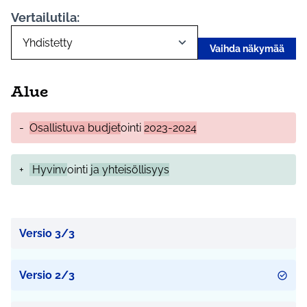
Vertailutila:
Vaihda näkymää
Alue
-
Osallistuva budjet
ointi
2023-2024
+
Hyvinv
ointi
ja yhteisöllisyys
Versio 3/3
Versio 2/3