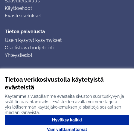
Saavutettavuus
Käyttöehdot
Evästeasetukset
Tietoa palvelusta
Usein kysytyt kysymykset
Osallistuva budjetointi
Yhteystiedot
Ohjeet
Tietoa verkkosivustolla käytetyistä
Ohjeet kirjautumiseen
evästeistä
Ohjeet kommentin jättämiseen
Käytämme sivustollamme evästeitä sivuston suorituskyvyn ja
sisällön parantamiseksi. Evästeiden avulla voimme tarjota
yksilöllisemmän käyttäjäkokemuksen ja sisältöjä sosiaalisen
median kanavista.
Hyväksy kaikki
Tuusulan osallistumisalusta X-palvelussa
Tuusula
Vain välttämättömät
Creative Commons -lisenssi
(Ulkoinen linkki)
(Ulkoinen linkki)
(Ulkoine