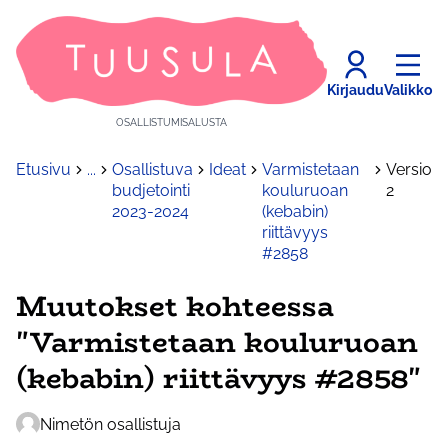
Kirjaudu
Valikko
OSALLISTUMISALUSTA
Etusivu
...
Osallistuva
Ideat
Varmistetaan
Versio
budjetointi
kouluruoan
2
2023-2024
(kebabin)
riittävyys
#2858
Muutokset kohteessa
"Varmistetaan kouluruoan
(kebabin) riittävyys #2858"
Nimetön osallistuja