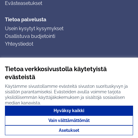
Evästeasetukset
Tietoa palvelusta
Usein kysytyt kysymykset
Osallistuva budjetointi
Yhteystiedot
Ohjeet
Tietoa verkkosivustolla käytetyistä
Ohjeet kirjautumiseen
evästeistä
Ohjeet kommentin jättämiseen
Käytämme sivustollamme evästeitä sivuston suorituskyvyn ja
sisällön parantamiseksi. Evästeiden avulla voimme tarjota
yksilöllisemmän käyttäjäkokemuksen ja sisältöjä sosiaalisen
median kanavista.
Hyväksy kaikki
Tuusulan osallistumisalusta X-palvelussa
Tuusula
Vain välttämättömät
Creative Commons -lisenssi
(Ulkoinen linkki)
(Ulkoinen linkki)
(Ulkoine
Verkkosivusto luotu
vapaan ohjelmiston
(Ulkoinen
Asetukset
avulla.