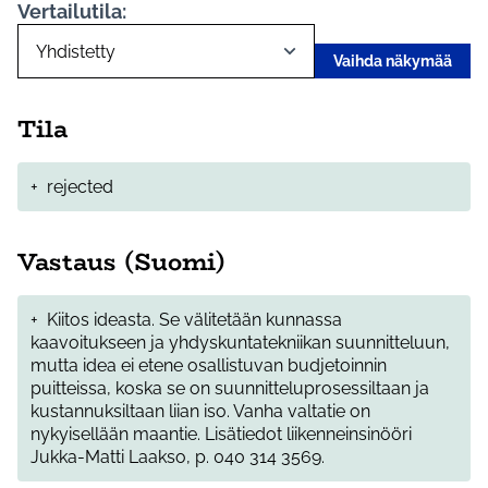
Vertailutila:
Vaihda näkymää
Tila
+
rejected
Vastaus (Suomi)
+
Kiitos ideasta. Se välitetään kunnassa
kaavoitukseen ja yhdyskuntatekniikan suunnitteluun,
mutta idea ei etene osallistuvan budjetoinnin
puitteissa, koska se on suunnitteluprosessiltaan ja
kustannuksiltaan liian iso. Vanha valtatie on
nykyisellään maantie. Lisätiedot liikenneinsinööri
Jukka-Matti Laakso, p. 040 314 3569.