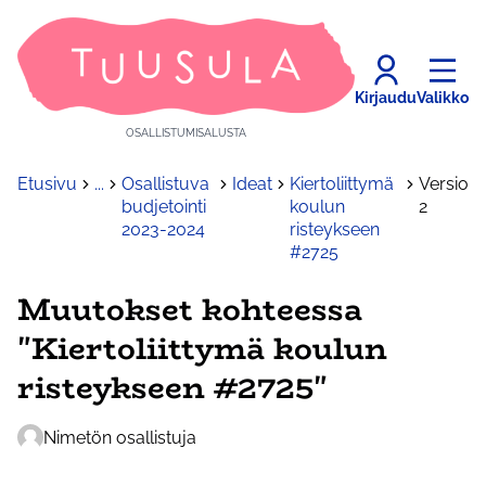
Kirjaudu
Valikko
OSALLISTUMISALUSTA
Etusivu
...
Osallistuva
Ideat
Kiertoliittymä
Versio
budjetointi
koulun
2
2023-2024
risteykseen
#2725
Muutokset kohteessa
"Kiertoliittymä koulun
risteykseen #2725"
Nimetön osallistuja