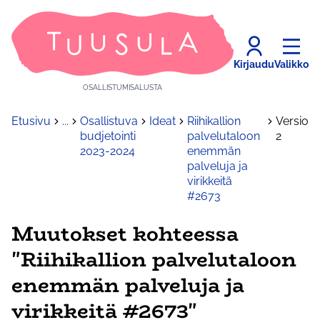
Kirjaudu
Valikko
OSALLISTUMISALUSTA
Etusivu
...
Osallistuva
Ideat
Riihikallion
Versio
budjetointi
palvelutaloon
2
2023-2024
enemmän
palveluja ja
virikkeitä
#2673
Muutokset kohteessa
"Riihikallion palvelutaloon
enemmän palveluja ja
virikkeitä #2673"