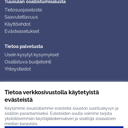
Tuusulan osallistumisalusta
Tietosuojaseloste
Saavutettavuus
Käyttöehdot
Evästeasetukset
Tietoa palvelusta
Usein kysytyt kysymykset
Osallistuva budjetointi
Yhteystiedot
Ohjeet
Tietoa verkkosivustolla käytetyistä
Ohjeet kirjautumiseen
evästeistä
Ohjeet kommentin jättämiseen
Käytämme sivustollamme evästeitä sivuston suorituskyvyn ja
sisällön parantamiseksi. Evästeiden avulla voimme tarjota
yksilöllisemmän käyttäjäkokemuksen ja sisältöjä sosiaalisen
median kanavista.