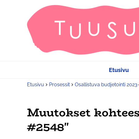
Etusivu
Etusivu
Prosessit
Osallistuva budjetointi 202
Muutokset kohtees
#2548"