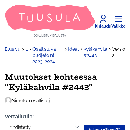
Kirjaudu
Valikko
OSALLISTUMISALUSTA
Etusivu
...
Osallistuva
Ideat
Kyläkahvila
Versio
budjetointi
#2443
2
2023-2024
Muutokset kohteessa
"Kyläkahvila #2443"
Nimetön osallistuja
Vertailutila:
Vaihda näkymää