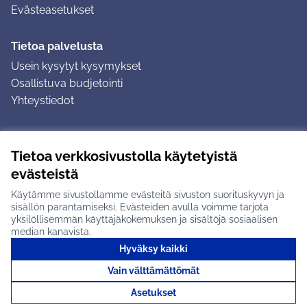
Evästeasetukset
Tietoa palvelusta
Usein kysytyt kysymykset
Osallistuva budjetointi
Yhteystiedot
Ohjeet
Tietoa verkkosivustolla käytetyistä
Ohjeet kirjautumiseen
evästeistä
Ohjeet kommentin jättämiseen
Käytämme sivustollamme evästeitä sivuston suorituskyvyn ja
sisällön parantamiseksi. Evästeiden avulla voimme tarjota
yksilöllisemmän käyttäjäkokemuksen ja sisältöjä sosiaalisen
median kanavista.
Hyväksy kaikki
Tuusulan osallistumisalusta X-palvelussa
Tuusula
Vain välttämättömät
Creative Commons -lisenssi
(Ulkoinen linkki)
(Ulkoinen linkki)
(Ulkoine
Verkkosivusto luotu
vapaan ohjelmiston
(Ulkoinen
Asetukset
avulla.