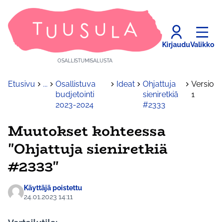
Kirjaudu
Valikko
OSALLISTUMISALUSTA
Etusivu
...
Osallistuva
Ideat
Ohjattuja
Versio
budjetointi
sieniretkiä
1
2023-2024
#2333
Muutokset kohteessa
"Ohjattuja sieniretkiä
#2333"
Käyttäjä poistettu
24.01.2023 14:11