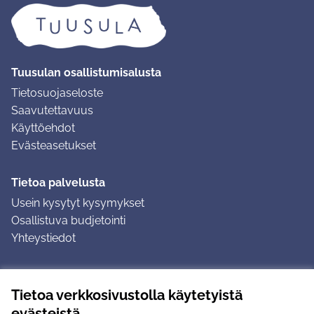
Tuusulan osallistumisalusta
Tietosuojaseloste
Saavutettavuus
Käyttöehdot
Evästeasetukset
Tietoa palvelusta
Usein kysytyt kysymykset
Osallistuva budjetointi
Yhteystiedot
Ohjeet
Tietoa verkkosivustolla käytetyistä
Ohjeet kirjautumiseen
evästeistä