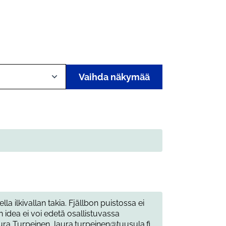
Vaihda näkymää
lla ilkivallan takia. Fjällbon puistossa ei
n idea ei voi edetä osallistuvassa
ura Turpeinen, laura.turpeinen@tuusula.fi,