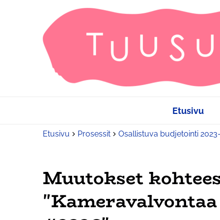
Etusivu
Etusivu
Prosessit
Osallistuva budjetointi 202
Muutokset kohtee
"Kameravalvontaa F