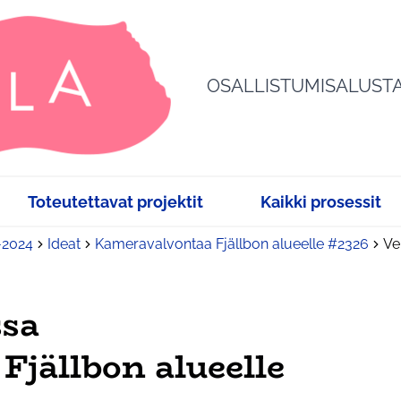
OSALLISTUMISALUST
Toteutettavat projektit
Kaikki prosessit
3-2024
Ideat
Kameravalvontaa Fjällbon alueelle #2326
Ve
ssa
jällbon alueelle