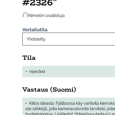
#2326"
Nimetön osallistuja
Vertailutila:
Tila
+
rejected
Vastaus (Suomi)
+
Kiitos ideasta. Fjällbossa käy vartioita kierrokse
ole sähköjä, joita kameravalvonta tarvitsisi, jote
budjetoinnissa. Lisätiedot: Yhteisöpuutarhuri La