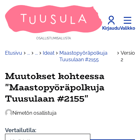
Kirjaudu
Valikko
OSALLISTUMISALUSTA
Etusivu
...
...
Ideat
Maastopyöräpolkuja
Versio
Tuusulaan #2155
2
Muutokset kohteessa
"Maastopyöräpolkuja
Tuusulaan #2155"
Nimetön osallistuja
Vertailutila: