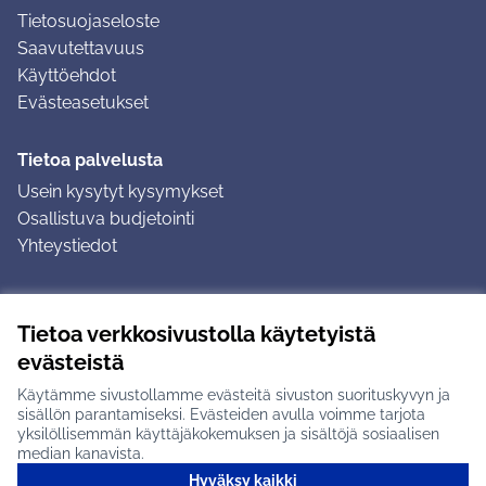
Tietosuojaseloste
Saavutettavuus
Käyttöehdot
Evästeasetukset
Tietoa palvelusta
Usein kysytyt kysymykset
Osallistuva budjetointi
Yhteystiedot
Ohjeet
Tietoa verkkosivustolla käytetyistä
Ohjeet kirjautumiseen
evästeistä
Ohjeet kommentin jättämiseen
Käytämme sivustollamme evästeitä sivuston suorituskyvyn ja
sisällön parantamiseksi. Evästeiden avulla voimme tarjota
yksilöllisemmän käyttäjäkokemuksen ja sisältöjä sosiaalisen
median kanavista.
Hyväksy kaikki