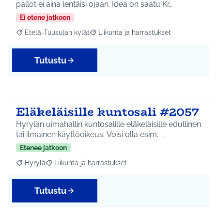
pallot ei aina lentäisi ojaan. Idea on saatu Kr…
Ei etene jatkoon
Etelä-Tuusulan kylät
Liikunta ja harrastukset
Rajaa tulokset aihepiirin mukaan: Etelä-Tuusulan kylät
Rajaa tulokset teeman mukaan: Liikunta
Tutustu
Eläkeläisille kuntosali #2057
Hyrylän uimahallin kuntosalille eläkeläisille edullinen
tai ilmainen käyttöoikeus. Voisi olla esim. …
Etenee jatkoon
Hyrylä
Liikunta ja harrastukset
Rajaa tulokset aihepiirin mukaan: Hyrylä
Rajaa tulokset teeman mukaan: Liikunta ja harrastuks
Tutustu