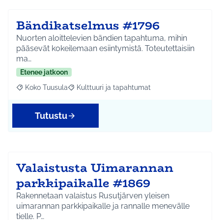
Bändikatselmus #1796
Nuorten aloittelevien bändien tapahtuma, mihin
pääsevät kokeilemaan esiintymistä. Toteutettaisiin
ma…
Etenee jatkoon
Koko Tuusula
Kulttuuri ja tapahtumat
Rajaa tulokset aihepiirin mukaan: Koko Tuusula
Rajaa tulokset teeman mukaan: Kulttuuri ja ta
Tutustu
Valaistusta Uimarannan
parkkipaikalle #1869
Rakennetaan valaistus Rusutjärven yleisen
uimarannan parkkipaikalle ja rannalle menevälle
tielle. P…