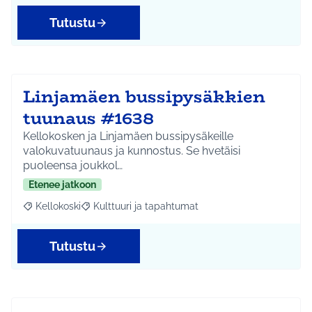
Tutustu
Linjamäen bussipysäkkien
tuunaus #1638
Kellokosken ja Linjamäen bussipysäkeille
valokuvatuunaus ja kunnostus. Se hvetäisi
puoleensa joukkol…
Etenee jatkoon
Kellokoski
Kulttuuri ja tapahtumat
Rajaa tulokset aihepiirin mukaan: Kellokoski
Rajaa tulokset teeman mukaan: Kulttuuri ja tapah
Tutustu