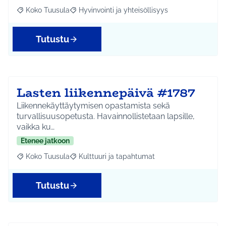
Koko Tuusula
Hyvinvointi ja yhteisöllisyys
Rajaa tulokset aihepiirin mukaan: Koko Tuusula
Rajaa tulokset teeman mukaan: Hyvinvointi ja y
Tutustu
Lasten liikennepäivä #1787
Liikennekäyttäytymisen opastamista sekä
turvallisuusopetusta. Havainnollistetaan lapsille,
vaikka ku…
Etenee jatkoon
Koko Tuusula
Kulttuuri ja tapahtumat
Rajaa tulokset aihepiirin mukaan: Koko Tuusula
Rajaa tulokset teeman mukaan: Kulttuuri ja ta
Tutustu