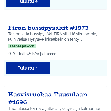
Tutustu
Firan bussipysäkit #1873
Toivon, että bussipysäkit FIRA siistittäisiin samoin,
kuin välillä Hyrylä-Riihikalliokin on tehty. …
Etenee jatkoon
Riihikallio
Infra ja liikenne
Rajaa tulokset aihepiirin mukaan: Riihikallio
Rajaa tulokset teeman mukaan: Infra ja liikenne
Tutustu
Kasvisruokaa Tuusulaan
#1696
Tuusulassa toimivia julkisia, yksityisiä ja kolmannen