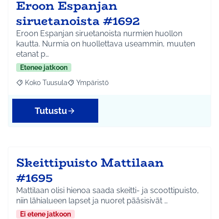
Eroon Espanjan
siruetanoista #1692
Eroon Espanjan siruetanoista nurmien huollon
kautta. Nurmia on huollettava useammin, muuten
etanat p…
Etenee jatkoon
Koko Tuusula
Ympäristö
Rajaa tulokset aihepiirin mukaan: Koko Tuusula
Rajaa tulokset teeman mukaan: Ympäristö
Tutustu
Skeittipuisto Mattilaan
#1695
Mattilaan olisi hienoa saada skeitti- ja scoottipuisto,
niin lähialueen lapset ja nuoret pääsisivät …
Ei etene jatkoon