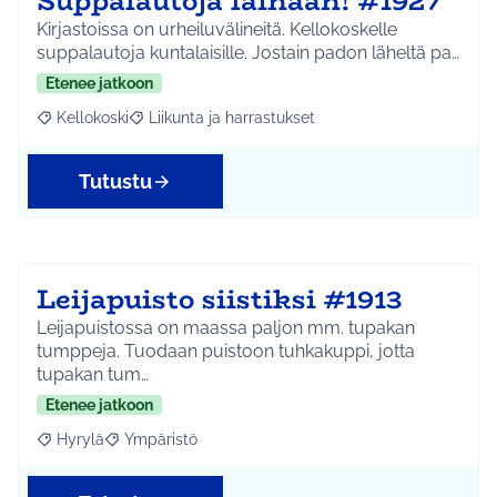
Suppalautoja lainaan! #1927
Kirjastoissa on urheiluvälineitä. Kellokoskelle
suppalautoja kuntalaisille. Jostain padon läheltä pa…
Etenee jatkoon
Kellokoski
Liikunta ja harrastukset
Rajaa tulokset aihepiirin mukaan: Kellokoski
Rajaa tulokset teeman mukaan: Liikunta ja harrast
Tutustu
Leijapuisto siistiksi #1913
Leijapuistossa on maassa paljon mm. tupakan
tumppeja. Tuodaan puistoon tuhkakuppi, jotta
tupakan tum…
Etenee jatkoon
Hyrylä
Ympäristö
Rajaa tulokset aihepiirin mukaan: Hyrylä
Rajaa tulokset teeman mukaan: Ympäristö