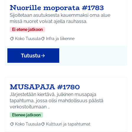
Nuorille moporata #1783
Sijoitetaan asutuksesta kauemmaksi oma alue
missä nuoret voivat ajella rauhassa.
Ei etene jatkoon
Koko Tuusula
Infra ja liikenne
Rajaa tulokset aihepiirin mukaan: Koko Tuusula
Rajaa tulokset teeman mukaan: Infra ja liikenne
Tutustu
MUSAPAJA #1780
Järjestetään kiertävä, julkinen musapaja
tapahtuma, jossa olisi mahdollisuus päästä
verkostoitumaan …
Etenee jatkoon
Koko Tuusula
Kulttuuri ja tapahtumat
Rajaa tulokset aihepiirin mukaan: Koko Tuusula
Rajaa tulokset teeman mukaan: Kulttuuri ja ta