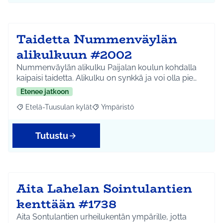
Taidetta Nummenväylän
alikulkuun #2002
Nummenväylän alikulku Paijalan koulun kohdalla
kaipaisi taidetta. Alikulku on synkkä ja voi olla pie…
Etenee jatkoon
Etelä-Tuusulan kylät
Ympäristö
Rajaa tulokset aihepiirin mukaan: Etelä-Tuusulan kylät
Rajaa tulokset teeman mukaan: Ympäri
Tutustu
Aita Lahelan Sointulantien
kenttään #1738
Aita Sontulantien urheilukentän ympärille, jotta