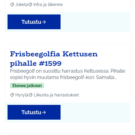
Jokela
Infra ja liikenne
Rajaa tulokset aihepiirin mukaan: Jokela
Rajaa tulokset teeman mukaan: Infra ja liikenne
Tutustu
Frisbeegolfia Kettusen
pihalle #1599
Frisbeegolf on suosittu harrastus Kettusessa. Pihalle
sopisi hyvin muutama frisbeegolf-kori. Samalla…
Etenee jatkoon
Hyrylä
Liikunta ja harrastukset
Rajaa tulokset aihepiirin mukaan: Hyrylä
Rajaa tulokset teeman mukaan: Liikunta ja harrastuks
Tutustu