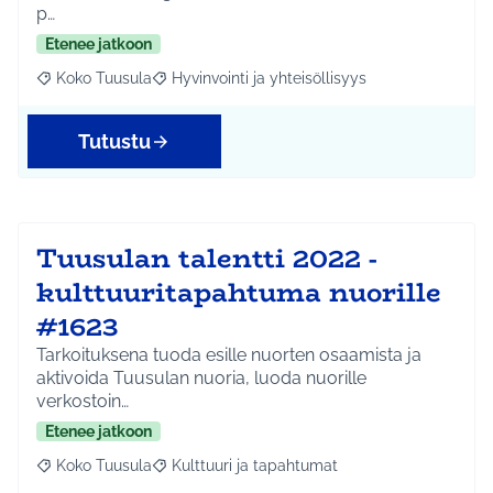
p…
Etenee jatkoon
Koko Tuusula
Hyvinvointi ja yhteisöllisyys
Rajaa tulokset aihepiirin mukaan: Koko Tuusula
Rajaa tulokset teeman mukaan: Hyvinvointi ja y
Tutustu
Tuusulan talentti 2022 -
kulttuuritapahtuma nuorille
#1623
Tarkoituksena tuoda esille nuorten osaamista ja
aktivoida Tuusulan nuoria, luoda nuorille
verkostoin…
Etenee jatkoon
Koko Tuusula
Kulttuuri ja tapahtumat
Rajaa tulokset aihepiirin mukaan: Koko Tuusula
Rajaa tulokset teeman mukaan: Kulttuuri ja ta