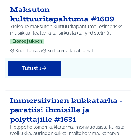
Maksuton
kulttuuritapahtuma #1609
Yleisölle maksuton kulttuuritapahtuma, esimerkiksi
musiikkia, teatteria tai sirkusta (tai yhdistelmä…
Etenee jatkoon
Koko Tuusula
Kulttuuri ja tapahtumat
Rajaa tulokset aihepiirin mukaan: Koko Tuusula
Rajaa tulokset teeman mukaan: Kulttuuri ja ta
Tutustu
Immersiivinen kukkatarha -
paratiisi ihmisille ja
pölyttäjille #1631
Helppohoitoinen kukkatarha, monivuotisista kukista
(voikukka, auringonkukka, maitohorsma, kanerva,