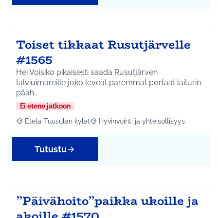
Toiset tikkaat Rusutjärvelle
#1565
Hei Voisiko pikaisesti saada Rusutjärven
talviuimareille joko leveät paremmat portaat laiturin
pääh…
Ei etene jatkoon
Etelä-Tuusulan kylät
Hyvinvointi ja yhteisöllisyys
Rajaa tulokset aihepiirin mukaan: Etelä-Tuusulan kylät
Rajaa tulokset teeman mukaan: Hyvinvoin
Tutustu
”Päivähoito”paikka ukoille ja
akoille #1570