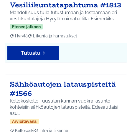
Vesiliikuntatapahtuma #1813
Mahdollisuus tulla tutustumaan ja testaamaan eri
vesiliikuntalajeja Hyrylän uimahallilla. Esimerkiks…
Etenee jatkoon
Hyrylä
Liikunta ja harrastukset
Rajaa tulokset aihepiirin mukaan: Hyrylä
Rajaa tulokset teeman mukaan: Liikunta ja harrastuks
Tutustu
Sähköautojen latauspisteitä
#1566
Kellokoskelle Tuusulan kunnan vuokra-asunto
kohteisiin sähköautojen latauspisteitä. Edesauttaisi
asu…
Arvioitavana
Kellokoski
Infra ja liikenne