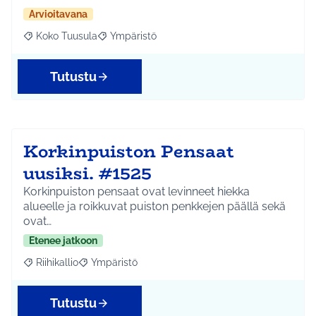
Arvioitavana
Koko Tuusula
Ympäristö
Rajaa tulokset aihepiirin mukaan: Koko Tuusula
Rajaa tulokset teeman mukaan: Ympäristö
Tutustu
Korkinpuiston Pensaat
uusiksi. #1525
Korkinpuiston pensaat ovat levinneet hiekka
alueelle ja roikkuvat puiston penkkejen päällä sekä
ovat…
Etenee jatkoon
Riihikallio
Ympäristö
Rajaa tulokset aihepiirin mukaan: Riihikallio
Rajaa tulokset teeman mukaan: Ympäristö
Tutustu