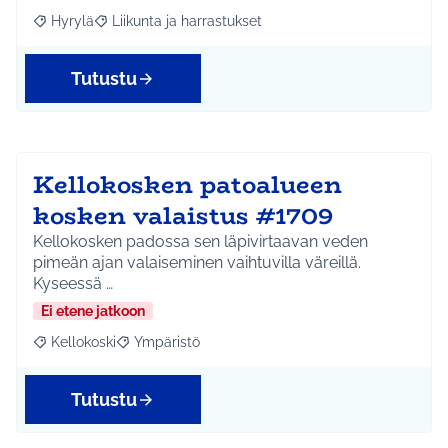
Hyrylä
Liikunta ja harrastukset
Rajaa tulokset aihepiirin mukaan: Hyrylä
Rajaa tulokset teeman mukaan: Liikunta ja harrastuks
Tutustu
Kellokosken patoalueen
kosken valaistus #1709
Kellokosken padossa sen läpivirtaavan veden
pimeän ajan valaiseminen vaihtuvilla väreillä.
Kyseessä …
Ei etene jatkoon
Kellokoski
Ympäristö
Rajaa tulokset aihepiirin mukaan: Kellokoski
Rajaa tulokset teeman mukaan: Ympäristö
Tutustu