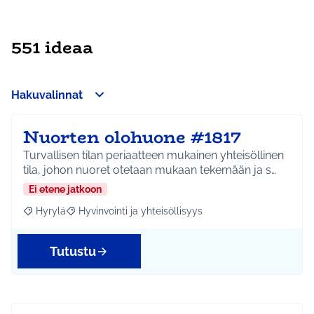
551 ideaa
Hakuvalinnat
Nuorten olohuone #1817
Turvallisen tilan periaatteen mukainen yhteisöllinen
tila, johon nuoret otetaan mukaan tekemään ja s…
Ei etene jatkoon
Hyrylä
Hyvinvointi ja yhteisöllisyys
Rajaa tulokset aihepiirin mukaan: Hyrylä
Rajaa tulokset teeman mukaan: Hyvinvointi ja yhteisöl
Tutustu