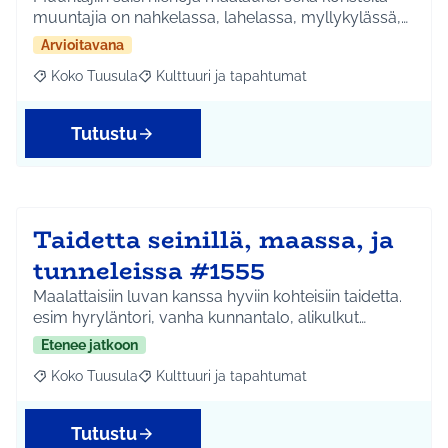
muuntajia on nahkelassa, lahelassa, myllykylässä,…
Arvioitavana
Koko Tuusula
Kulttuuri ja tapahtumat
Rajaa tulokset aihepiirin mukaan: Koko Tuusula
Rajaa tulokset teeman mukaan: Kulttuuri ja ta
Tutustu
Taidetta seinillä, maassa, ja
tunneleissa #1555
Maalattaisiin luvan kanssa hyviin kohteisiin taidetta.
esim hyryläntori, vanha kunnantalo, alikulkut…
Etenee jatkoon
Koko Tuusula
Kulttuuri ja tapahtumat
Rajaa tulokset aihepiirin mukaan: Koko Tuusula
Rajaa tulokset teeman mukaan: Kulttuuri ja ta
Tutustu