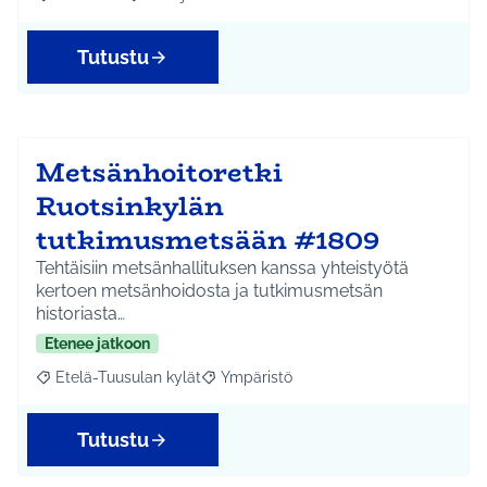
Rajaa tulokset aihepiirin mukaan: Kellokoski
Rajaa tulokset teeman mukaan: Infra ja liikenne
Tutustu
Metsänhoitoretki
Ruotsinkylän
tutkimusmetsään #1809
Tehtäisiin metsänhallituksen kanssa yhteistyötä
kertoen metsänhoidosta ja tutkimusmetsän
historiasta…
Etenee jatkoon
Etelä-Tuusulan kylät
Ympäristö
Rajaa tulokset aihepiirin mukaan: Etelä-Tuusulan kylät
Rajaa tulokset teeman mukaan: Ympäri
Tutustu