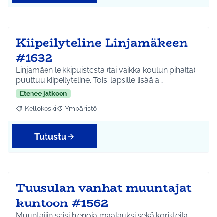
Kiipeilyteline Linjamäkeen
#1632
Linjamäen leikkipuistosta (tai vaikka koulun pihalta)
puuttuu kiipeilyteline. Toisi lapsille lisää a…
Etenee jatkoon
Kellokoski
Ympäristö
Rajaa tulokset aihepiirin mukaan: Kellokoski
Rajaa tulokset teeman mukaan: Ympäristö
Tutustu
Tuusulan vanhat muuntajat
kuntoon #1562
Muuntajiin saisi hienoja maalauksi sekä koristeita