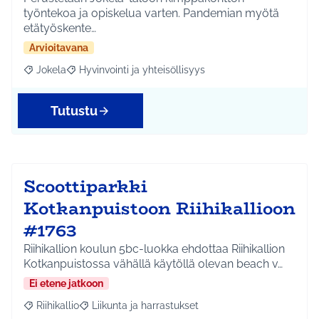
työntekoa ja opiskelua varten. Pandemian myötä
etätyöskente…
Arvioitavana
Jokela
Hyvinvointi ja yhteisöllisyys
Rajaa tulokset aihepiirin mukaan: Jokela
Rajaa tulokset teeman mukaan: Hyvinvointi ja yhteisöl
Tutustu
Scoottiparkki
Kotkanpuistoon Riihikallioon
#1763
Riihikallion koulun 5bc-luokka ehdottaa Riihikallion
Kotkanpuistossa vähällä käytöllä olevan beach v…
Ei etene jatkoon
Riihikallio
Liikunta ja harrastukset
Rajaa tulokset aihepiirin mukaan: Riihikallio
Rajaa tulokset teeman mukaan: Liikunta ja harrastu