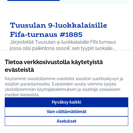
Tuusulan 9-luokkalaisille
Fifa-turnaus #1885
Järjestetää Tuusulan 9-luokkalaisille Fifa turnaus
jossa olisi palkintona 1000€ sen tyypin luokalle …
Etenee jatkoon
Tietoa verkkosivustolla käytetyistä
Koko Tuusula
Kulttuuri ja tapahtumat
Rajaa tulokset aihepiirin mukaan: Koko Tuusula
Rajaa tulokset teeman mukaan: Kulttuuri ja ta
evästeistä
Käytämme sivustollamme evästeitä sivuston suorituskyvyn ja
Tutustu
sisällön parantamiseksi. Evästeiden avulla voimme tarjota
yksilöllisemmän käyttäjäkokemuksen ja sisältöjä sosiaalisen
median kanavista.
Hyväksy kaikki
Jokelan brändin ja maineen
Vain välttämättömät
kohottaminen #1917
Asetukset
Jokelassa on paljon hienoja asioita, historiaa,