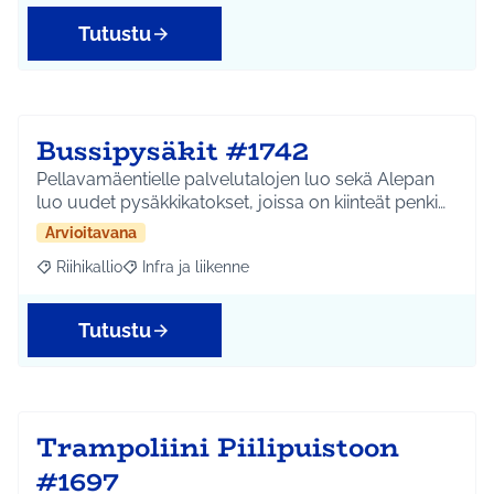
Tutustu
Bussipysäkit #1742
Pellavamäentielle palvelutalojen luo sekä Alepan
luo uudet pysäkkikatokset, joissa on kiinteät penki…
Arvioitavana
Riihikallio
Infra ja liikenne
Rajaa tulokset aihepiirin mukaan: Riihikallio
Rajaa tulokset teeman mukaan: Infra ja liikenne
Tutustu
Trampoliini Piilipuistoon
#1697