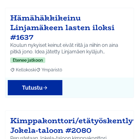
Hämähäkkikeinu
Linjamäkeen lasten iloksi
#1637
Koulun nykyiset keinut eivät riitä ja niihin on aina
pitkä jono. Idea jätetty Linjamäen kyläjuh…
Etenee jatkoon
Kellokoski
Ympäristö
Rajaa tulokset aihepiirin mukaan: Kellokoski
Rajaa tulokset teeman mukaan: Ympäristö
Tutustu
Kimppakonttori/etätyöskentlyti
Jokela-taloon #2080
Perustetaan Jokela-taloon kimppakonttori