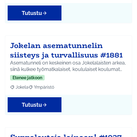
Tutustu
Jokelan asematunnelin
siisteys ja turvallisuus #1881
Asematunneli on keskeinen osa Jokelalaisten arkea,
siinä kulkee työmatkalaiset, koululaiset koulumat…
Etenee jatkoon
Jokela
Ympäristö
Rajaa tulokset aihepiirin mukaan: Jokela
Rajaa tulokset teeman mukaan: Ympäristö
Tutustu