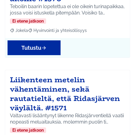
Teboilin baarin lopetettua ei ole oikein turinapaikkaa,
jossa voisi istuskella pitempään. Voisiko ta…
Ei etene jatkoon
Jokela
Hyvinvointi ja yhteisöllisyys
Rajaa tulokset aihepiirin mukaan: Jokela
Rajaa tulokset teeman mukaan: Hyvinvointi ja yhteisöl
Tutustu
Liikenteen metelin
vähentäminen, sekä
rautatieltä, että Ridasjärven
väylältä. #1571
Valtavasti lisääntynyt liikenne Ridasjärventiellä vaatii
nopeasti meluaitauksia, molemmin puolin ti…
Ei etene jatkoon