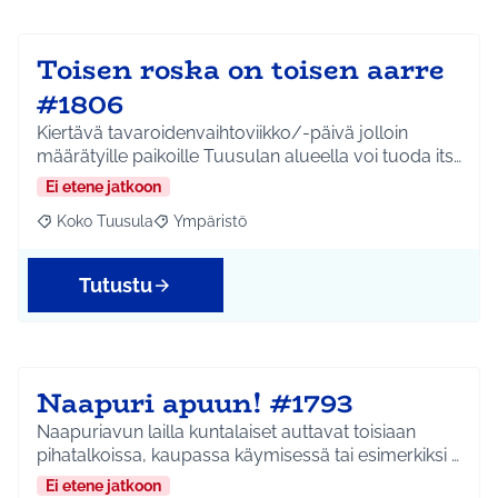
Toisen roska on toisen aarre
#1806
Kiertävä tavaroidenvaihtoviikko/-päivä jolloin
määrätyille paikoille Tuusulan alueella voi tuoda its…
Ei etene jatkoon
Koko Tuusula
Ympäristö
Rajaa tulokset aihepiirin mukaan: Koko Tuusula
Rajaa tulokset teeman mukaan: Ympäristö
Tutustu
Naapuri apuun! #1793
Naapuriavun lailla kuntalaiset auttavat toisiaan
pihatalkoissa, kaupassa käymisessä tai esimerkiksi …
Ei etene jatkoon