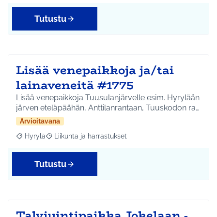
Tutustu
Lisää venepaikkoja ja/tai
lainaveneitä #1775
Lisää venepaikkoja Tuusulanjärvelle esim. Hyrylään
järven eteläpäähän, Anttilanrantaan, Tuuskodon ra…
Arvioitavana
Hyrylä
Liikunta ja harrastukset
Rajaa tulokset aihepiirin mukaan: Hyrylä
Rajaa tulokset teeman mukaan: Liikunta ja harrastuks
Tutustu
Talviuintipaikka Jokelaan -