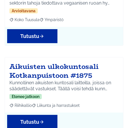
sektorin tahoja tiedottava vegaanisen ruoan hy…
Arvioitavana
Koko Tuusula
Ympäristö
Rajaa tulokset aihepiirin mukaan: Koko Tuusula
Rajaa tulokset teeman mukaan: Ympäristö
Tutustu
Aikuisten ulkokuntosali
Kotkanpuistoon #1875
Kunnollinen aikuisten kuntosali laitteilla, joissa on
säädettävät vastukset. Täällä voisi tehdä kunn…
Etenee jatkoon
Riihikallio
Liikunta ja harrastukset
Rajaa tulokset aihepiirin mukaan: Riihikallio
Rajaa tulokset teeman mukaan: Liikunta ja harrastu
Tutustu