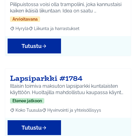
Piilipuistossa voisi olla trampoliini, joka kannustaisi
kaiken ikäisiä liikuntaan. Idea on saatu …
Arvioitavana
Hyrylä
Liikunta ja harrastukset
Rajaa tulokset aihepiirin mukaan: Hyrylä
Rajaa tulokset teeman mukaan: Liikunta ja harrastuks
Tutustu
Lapsiparkki #1784
Iltaisin toimiva maksuton lapsiparkki kuntalaisten
käyttöön. Huoltajilla mahdollistuu kaupassa käynt…
Etenee jatkoon
Koko Tuusula
Hyvinvointi ja yhteisöllisyys
Rajaa tulokset aihepiirin mukaan: Koko Tuusula
Rajaa tulokset teeman mukaan: Hyvinvointi ja y
Tutustu