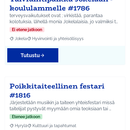
koululammelle #1786
terveysvaikutukset ovat ; virkistää, parantaa
kolotuksia, lähellä monia Jokelalaisia, jo valmiiksi t…
Ei etene jatkoon
Jokela
Hyvinvointi ja yhteisöllisyys
Rajaa tulokset aihepiirin mukaan: Jokela
Rajaa tulokset teeman mukaan: Hyvinvointi ja yhteisöl
Tutustu
Poikkitaiteellinen festari
#1816
Järjestetään musiikin ja taiteen yhteisfestari missä
taitelijat pystyvät myymään omia teoksiaan tai …
Etenee jatkoon
Hyrylä
Kulttuuri ja tapahtumat
Rajaa tulokset aihepiirin mukaan: Hyrylä
Rajaa tulokset teeman mukaan: Kulttuuri ja tapahtum