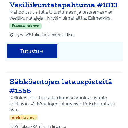
Vesiliikuntatapahtuma #1813
Mahdollisuus tulla tutustumaan ja testaamaan eri
vesiliikuntalajeja Hyrylän uimahallilla. Esimerkiks…
Etenee jatkoon
Hyrylä
Liikunta ja harrastukset
Rajaa tulokset aihepiirin mukaan: Hyrylä
Rajaa tulokset teeman mukaan: Liikunta ja harrastuks
Tutustu
Sähköautojen latauspisteitä
#1566
Kellokoskelle Tuusulan kunnan vuokra-asunto
kohteisiin sähköautojen latauspisteitä. Edesauttaisi
asu…
Arvioitavana
Kellokoski
Infra ja liikenne