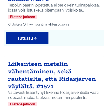
Teboilin baarin lopetettua ei ole oikein turinapaikkaa,
jossa voisi istuskella pitempään. Voisiko ta…
Ei etene jatkoon
Jokela
Hyvinvointi ja yhteisöllisyys
Rajaa tulokset aihepiirin mukaan: Jokela
Rajaa tulokset teeman mukaan: Hyvinvointi ja yhteisöl
Tutustu
Liikenteen metelin
vähentäminen, sekä
rautatieltä, että Ridasjärven
väylältä. #1571
Valtavasti lisääntynyt liikenne Ridasjärventiellä vaatii
nopeasti meluaitauksia, molemmin puolin ti…
Ei etene jatkoon