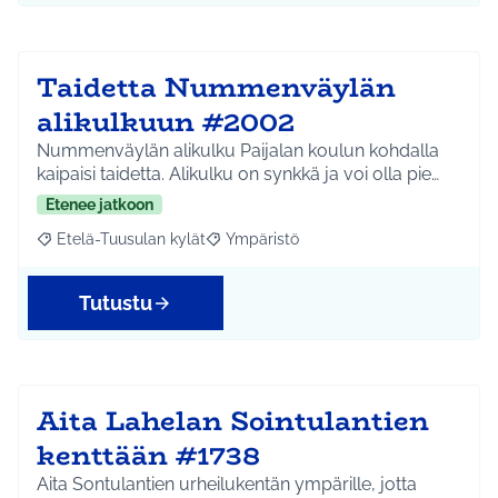
Taidetta Nummenväylän
alikulkuun #2002
Nummenväylän alikulku Paijalan koulun kohdalla
kaipaisi taidetta. Alikulku on synkkä ja voi olla pie…
Etenee jatkoon
Etelä-Tuusulan kylät
Ympäristö
Rajaa tulokset aihepiirin mukaan: Etelä-Tuusulan kylät
Rajaa tulokset teeman mukaan: Ympäri
Tutustu
Aita Lahelan Sointulantien
kenttään #1738
Aita Sontulantien urheilukentän ympärille, jotta