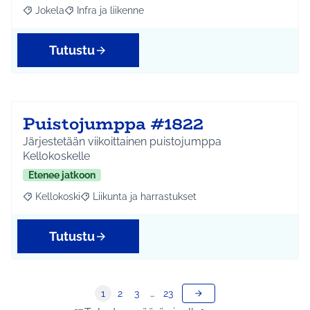
Jokela
Infra ja liikenne
Rajaa tulokset aihepiirin mukaan: Jokela
Rajaa tulokset teeman mukaan: Infra ja liikenne
Tutustu
Puistojumppa #1822
Järjestetään viikoittainen puistojumppa
Kellokoskelle
Etenee jatkoon
Kellokoski
Liikunta ja harrastukset
Rajaa tulokset aihepiirin mukaan: Kellokoski
Rajaa tulokset teeman mukaan: Liikunta ja harrast
Tutustu
1
2
3
…
23