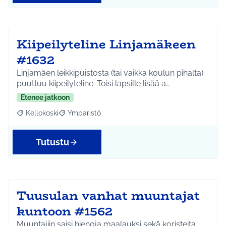
Kiipeilyteline Linjamäkeen
#1632
Linjamäen leikkipuistosta (tai vaikka koulun pihalta)
puuttuu kiipeilyteline. Toisi lapsille lisää a…
Etenee jatkoon
Kellokoski
Ympäristö
Rajaa tulokset aihepiirin mukaan: Kellokoski
Rajaa tulokset teeman mukaan: Ympäristö
Tutustu
Tuusulan vanhat muuntajat
kuntoon #1562
Muuntajiin saisi hienoja maalauksi sekä koristeita