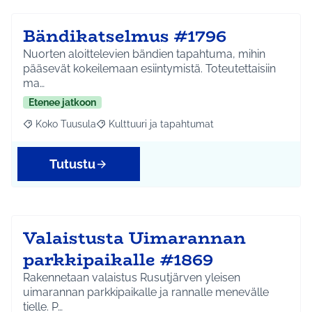
Bändikatselmus #1796
Nuorten aloittelevien bändien tapahtuma, mihin
pääsevät kokeilemaan esiintymistä. Toteutettaisiin
ma…
Etenee jatkoon
Koko Tuusula
Kulttuuri ja tapahtumat
Rajaa tulokset aihepiirin mukaan: Koko Tuusula
Rajaa tulokset teeman mukaan: Kulttuuri ja ta
Tutustu
Valaistusta Uimarannan
parkkipaikalle #1869
Rakennetaan valaistus Rusutjärven yleisen
uimarannan parkkipaikalle ja rannalle menevälle
tielle. P…