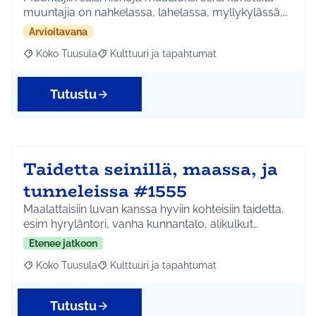
muuntajia on nahkelassa, lahelassa, myllykylässä,…
Arvioitavana
Koko Tuusula
Kulttuuri ja tapahtumat
Rajaa tulokset aihepiirin mukaan: Koko Tuusula
Rajaa tulokset teeman mukaan: Kulttuuri ja ta
Tutustu
Taidetta seinillä, maassa, ja
tunneleissa #1555
Maalattaisiin luvan kanssa hyviin kohteisiin taidetta.
esim hyryläntori, vanha kunnantalo, alikulkut…
Etenee jatkoon
Koko Tuusula
Kulttuuri ja tapahtumat
Rajaa tulokset aihepiirin mukaan: Koko Tuusula
Rajaa tulokset teeman mukaan: Kulttuuri ja ta
Tutustu