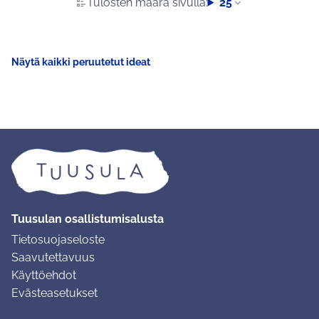
Tulosten määrä sivulla:
25
Näytä kaikki peruutetut ideat
Tuusulan osallistumisalusta
Tietosuojaseloste
Saavutettavuus
Käyttöehdot
Evästeasetukset