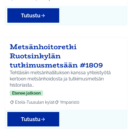
Rajaa tulokset aihepiirin mukaan: Kellokoski
Rajaa tulokset teeman mukaan: Infra ja liikenne
Tutustu
Metsänhoitoretki
Ruotsinkylän
tutkimusmetsään #1809
Tehtäisiin metsänhallituksen kanssa yhteistyötä
kertoen metsänhoidosta ja tutkimusmetsän
historiasta…
Etenee jatkoon
Etelä-Tuusulan kylät
Ympäristö
Rajaa tulokset aihepiirin mukaan: Etelä-Tuusulan kylät
Rajaa tulokset teeman mukaan: Ympäri
Tutustu