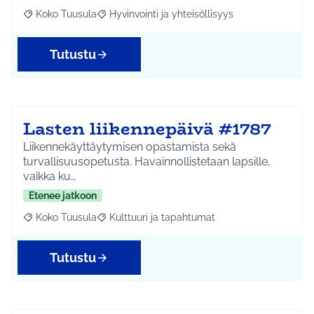
Koko Tuusula
Hyvinvointi ja yhteisöllisyys
Rajaa tulokset aihepiirin mukaan: Koko Tuusula
Rajaa tulokset teeman mukaan: Hyvinvointi ja y
Tutustu
Lasten liikennepäivä #1787
Liikennekäyttäytymisen opastamista sekä
turvallisuusopetusta. Havainnollistetaan lapsille,
vaikka ku…
Etenee jatkoon
Koko Tuusula
Kulttuuri ja tapahtumat
Rajaa tulokset aihepiirin mukaan: Koko Tuusula
Rajaa tulokset teeman mukaan: Kulttuuri ja ta
Tutustu