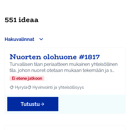
551 ideaa
Hakuvalinnat
Nuorten olohuone #1817
Turvallisen tilan periaatteen mukainen yhteisöllinen
tila, johon nuoret otetaan mukaan tekemään ja s…
Ei etene jatkoon
Hyrylä
Hyvinvointi ja yhteisöllisyys
Rajaa tulokset aihepiirin mukaan: Hyrylä
Rajaa tulokset teeman mukaan: Hyvinvointi ja yhteisöl
Tutustu