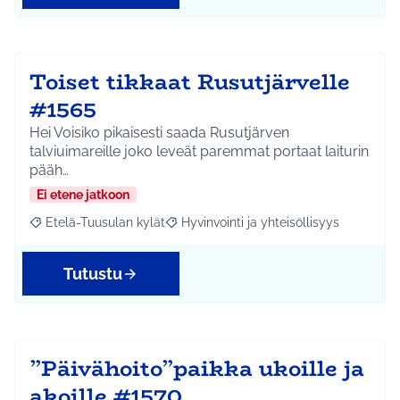
Toiset tikkaat Rusutjärvelle
#1565
Hei Voisiko pikaisesti saada Rusutjärven
talviuimareille joko leveät paremmat portaat laiturin
pääh…
Ei etene jatkoon
Etelä-Tuusulan kylät
Hyvinvointi ja yhteisöllisyys
Rajaa tulokset aihepiirin mukaan: Etelä-Tuusulan kylät
Rajaa tulokset teeman mukaan: Hyvinvoin
Tutustu
”Päivähoito”paikka ukoille ja
akoille #1570