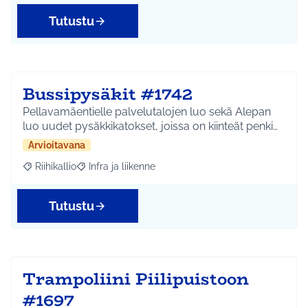
Tutustu
Bussipysäkit #1742
Pellavamäentielle palvelutalojen luo sekä Alepan
luo uudet pysäkkikatokset, joissa on kiinteät penki…
Arvioitavana
Riihikallio
Infra ja liikenne
Rajaa tulokset aihepiirin mukaan: Riihikallio
Rajaa tulokset teeman mukaan: Infra ja liikenne
Tutustu
Trampoliini Piilipuistoon
#1697