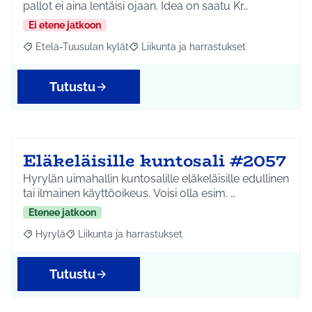
pallot ei aina lentäisi ojaan. Idea on saatu Kr…
Ei etene jatkoon
Etelä-Tuusulan kylät
Liikunta ja harrastukset
Rajaa tulokset aihepiirin mukaan: Etelä-Tuusulan kylät
Rajaa tulokset teeman mukaan: Liikunta
Tutustu
Eläkeläisille kuntosali #2057
Hyrylän uimahallin kuntosalille eläkeläisille edullinen
tai ilmainen käyttöoikeus. Voisi olla esim. …
Etenee jatkoon
Hyrylä
Liikunta ja harrastukset
Rajaa tulokset aihepiirin mukaan: Hyrylä
Rajaa tulokset teeman mukaan: Liikunta ja harrastuks
Tutustu