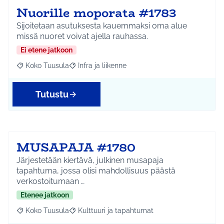
Nuorille moporata #1783
Sijoitetaan asutuksesta kauemmaksi oma alue
missä nuoret voivat ajella rauhassa.
Ei etene jatkoon
Koko Tuusula
Infra ja liikenne
Rajaa tulokset aihepiirin mukaan: Koko Tuusula
Rajaa tulokset teeman mukaan: Infra ja liikenne
Tutustu
MUSAPAJA #1780
Järjestetään kiertävä, julkinen musapaja
tapahtuma, jossa olisi mahdollisuus päästä
verkostoitumaan …
Etenee jatkoon
Koko Tuusula
Kulttuuri ja tapahtumat
Rajaa tulokset aihepiirin mukaan: Koko Tuusula
Rajaa tulokset teeman mukaan: Kulttuuri ja ta