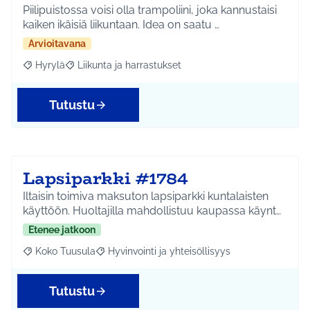
Piilipuistossa voisi olla trampoliini, joka kannustaisi
kaiken ikäisiä liikuntaan. Idea on saatu …
Arvioitavana
Hyrylä
Liikunta ja harrastukset
Rajaa tulokset aihepiirin mukaan: Hyrylä
Rajaa tulokset teeman mukaan: Liikunta ja harrastuks
Tutustu
Lapsiparkki #1784
Iltaisin toimiva maksuton lapsiparkki kuntalaisten
käyttöön. Huoltajilla mahdollistuu kaupassa käynt…
Etenee jatkoon
Koko Tuusula
Hyvinvointi ja yhteisöllisyys
Rajaa tulokset aihepiirin mukaan: Koko Tuusula
Rajaa tulokset teeman mukaan: Hyvinvointi ja y
Tutustu