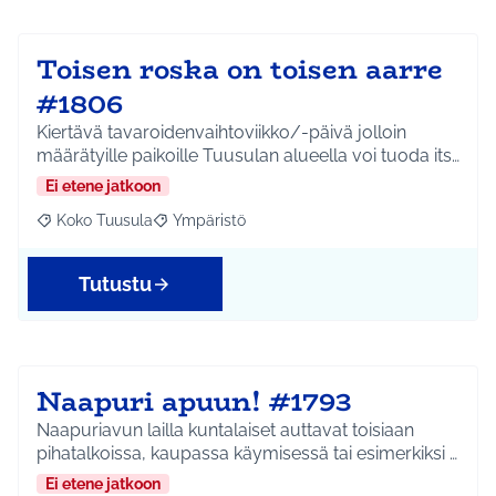
Toisen roska on toisen aarre
#1806
Kiertävä tavaroidenvaihtoviikko/-päivä jolloin
määrätyille paikoille Tuusulan alueella voi tuoda its…
Ei etene jatkoon
Koko Tuusula
Ympäristö
Rajaa tulokset aihepiirin mukaan: Koko Tuusula
Rajaa tulokset teeman mukaan: Ympäristö
Tutustu
Naapuri apuun! #1793
Naapuriavun lailla kuntalaiset auttavat toisiaan
pihatalkoissa, kaupassa käymisessä tai esimerkiksi …
Ei etene jatkoon