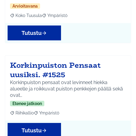
Arvioitavana
Koko Tuusula
Ympäristö
Rajaa tulokset aihepiirin mukaan: Koko Tuusula
Rajaa tulokset teeman mukaan: Ympäristö
Tutustu
Korkinpuiston Pensaat
uusiksi. #1525
Korkinpuiston pensaat ovat levinneet hiekka
alueelle ja roikkuvat puiston penkkejen päällä sekä
ovat…
Etenee jatkoon
Riihikallio
Ympäristö
Rajaa tulokset aihepiirin mukaan: Riihikallio
Rajaa tulokset teeman mukaan: Ympäristö
Tutustu