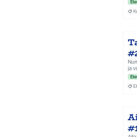
Ete
K
Raj
T
#
Numm
ja v
Ete
E
Raja
A
#
Aita