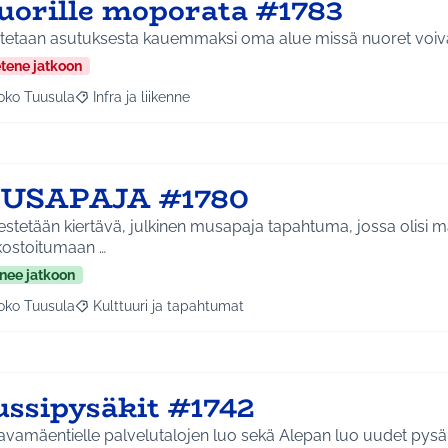
uorille moporata #1783
oitetaan asutuksesta kauemmaksi oma alue missä nuoret voiva
etene jatkoon
oko Tuusula
Infra ja liikenne
aa tulokset aihepiirin mukaan: Koko Tuusula
Rajaa tulokset teeman mukaan: Infra ja liikenne
USAPAJA #1780
estetään kiertävä, julkinen musapaja tapahtuma, jossa olisi 
kostoitumaan …
nee jatkoon
oko Tuusula
Kulttuuri ja tapahtumat
aa tulokset aihepiirin mukaan: Koko Tuusula
Rajaa tulokset teeman mukaan: Kulttuuri ja tapahtumat
ussipysäkit #1742
avamäentielle palvelutalojen luo sekä Alepan luo uudet pysäk