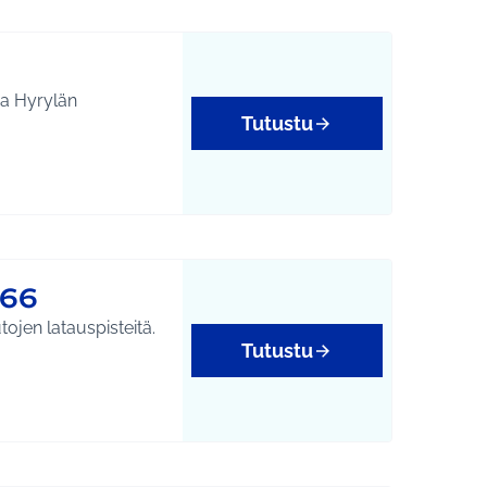
ja Hyrylän
Tutustu
566
ojen latauspisteitä.
Tutustu