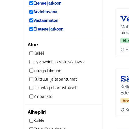
Etenee jatkoon
Arvioitavana
V
Vastaamaton
Mahd
Ei etene jatkoon
uima
Ete
Alue
H
Raja
Kaikki
Hyvinvointi ja yhteisöllisyys
Infra ja liikenne
S
Kulttuuri ja tapahtumat
Kell
Liikunta ja harrastukset
Edes
Ympäristö
Arv
K
Aihepiiri
Raja
Kaikki