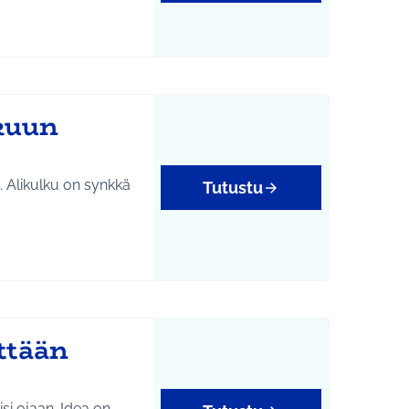
yys
kuun
. Alikulku on synkkä
Tutustu
ttään
an. Idea on