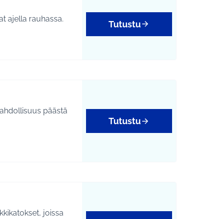
t ajella rauhassa.
Tutustu
mahdollisuus päästä
Tutustu
kikatokset, joissa