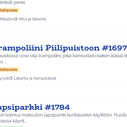
iinteät penki…
ioitavana
ihikallio
Infra ja liikenne
a tulokset aihepiirin mukaan: Riihikallio
Rajaa tulokset teeman mukaan: Infra ja liikenne
rampoliini Piilipuistoon #1697
puistossa voisi olla trampoliini, joka kannustaisi kaiken ikäisiä liikunta
u …
ioitavana
yrylä
Liikunta ja harrastukset
a tulokset aihepiirin mukaan: Hyrylä
Rajaa tulokset teeman mukaan: Liikunta ja harrastukset
apsiparkki #1784
isin toimiva maksuton lapsiparkki kuntalaisten käyttöön. Huolta
passa käynt…