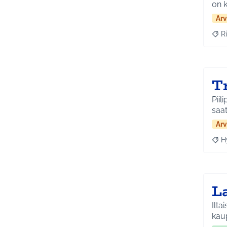
on k
Arv
Ri
Raja
T
Piili
saat
Arv
H
Raja
L
Ilta
kau