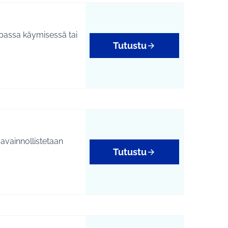
upassa käymisessä tai
Tutustu
yys
avainnollistetaan
Tutustu