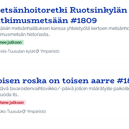
etsänhoitoretki Ruotsinkylän
utkimusmetsään #1809
äisiin metsänhallituksen kanssa yhteistyötä kertoen metsänho
kimusmetsän historiasta…
nee jatkoon
telä-Tuusulan kylät
Ympäristö
a tulokset aihepiirin mukaan: Etelä-Tuusulan kylät
Rajaa tulokset teeman mukaan: Ympäristö
oisen roska on toisen aarre #
tävä tavaroidenvaihtoviikko/-päivä jolloin määrätyille paikoil
tuoda its…
etene jatkoon
oko Tuusula
Ympäristö
aa tulokset aihepiirin mukaan: Koko Tuusula
Rajaa tulokset teeman mukaan: Ympäristö