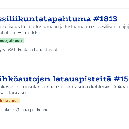
esiliikuntatapahtuma #1813
ollisuus tulla tutustumaan ja testaamaan eri vesiliikuntalaje
hallilla. Esimerkiks…
nee jatkoon
yrylä
Liikunta ja harrastukset
a tulokset aihepiirin mukaan: Hyrylä
Rajaa tulokset teeman mukaan: Liikunta ja harrastukset
ähköautojen latauspisteitä #1
okoskelle Tuusulan kunnan vuokra-asunto kohteisiin sähköaut
auttaisi asu…
ioitavana
ellokoski
Infra ja liikenne
a tulokset aihepiirin mukaan: Kellokoski
Rajaa tulokset teeman mukaan: Infra ja liikenne