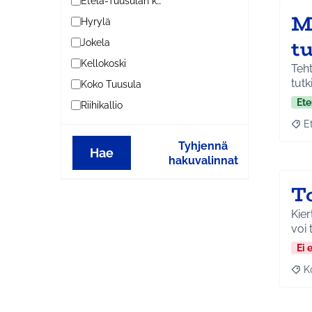
Etelä-Tuusulan kylät
M
Hyrylä
t
Jokela
Kellokoski
Teht
tut
Koko Tuusula
Ete
Riihikallio
E
Raja
Tyhjennä
Hae
hakuvalinnat
T
Kier
voi 
Ei 
K
Raj