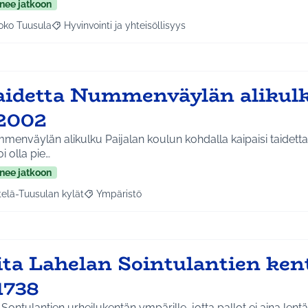
nee jatkoon
oko Tuusula
Hyvinvointi ja yhteisöllisyys
aa tulokset aihepiirin mukaan: Koko Tuusula
Rajaa tulokset teeman mukaan: Hyvinvointi ja yhteisöllis
aidetta Nummenväylän alikul
2002
enväylän alikulku Paijalan koulun kohdalla kaipaisi taidetta
oi olla pie…
nee jatkoon
telä-Tuusulan kylät
Ympäristö
a tulokset aihepiirin mukaan: Etelä-Tuusulan kylät
Rajaa tulokset teeman mukaan: Ympäristö
ita Lahelan Sointulantien ken
1738
 Sontulantien urheilukentän ympärille, jotta pallot ei aina lentäisi oja