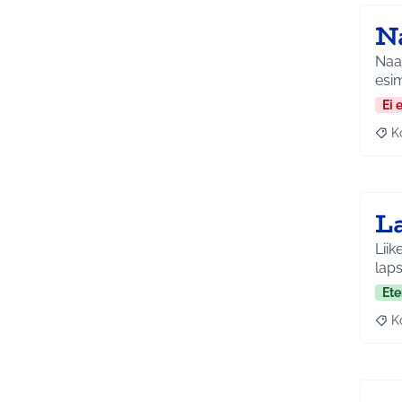
N
Naap
esim
Ei 
K
Raj
L
Liik
laps
Ete
K
Raj