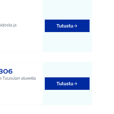
idosta ja
Tutustu
1806
le Tuusulan alueella
Tutustu