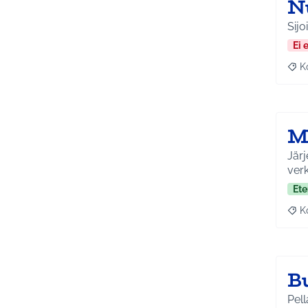
N
Sij
Ei 
K
Raj
M
Järj
ver
Ete
K
Raj
B
Pell