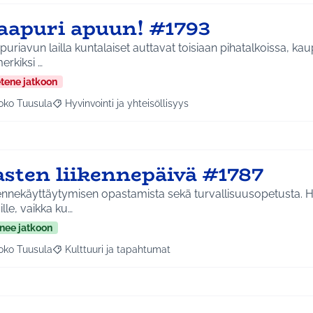
aapuri apuun! #1793
uriavun lailla kuntalaiset auttavat toisiaan pihatalkoissa, ka
erkiksi …
etene jatkoon
oko Tuusula
Hyvinvointi ja yhteisöllisyys
aa tulokset aihepiirin mukaan: Koko Tuusula
Rajaa tulokset teeman mukaan: Hyvinvointi ja yhteisöllis
asten liikennepäivä #1787
ennekäyttäytymisen opastamista sekä turvallisuusopetusta. H
ille, vaikka ku…
nee jatkoon
oko Tuusula
Kulttuuri ja tapahtumat
aa tulokset aihepiirin mukaan: Koko Tuusula
Rajaa tulokset teeman mukaan: Kulttuuri ja tapahtumat