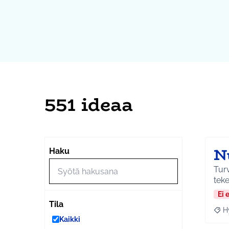
551 ideaa
N
Haku
Turv
tek
Ei 
Tila
H
Raja
Kaikki