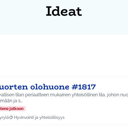
Ideat
uorten olohuone #1817
allisen tilan periaatteen mukainen yhteisöllinen tila, johon 
emään ja s…
etene jatkoon
yrylä
Hyvinvointi ja yhteisöllisyys
a tulokset aihepiirin mukaan: Hyrylä
Rajaa tulokset teeman mukaan: Hyvinvointi ja yhteisöllisyys