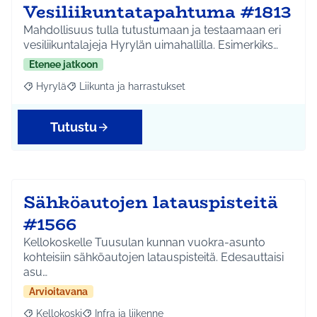
Vesiliikuntatapahtuma #1813
Mahdollisuus tulla tutustumaan ja testaamaan eri
vesiliikuntalajeja Hyrylän uimahallilla. Esimerkiks…
Etenee jatkoon
Hyrylä
Liikunta ja harrastukset
Rajaa tulokset aihepiirin mukaan: Hyrylä
Rajaa tulokset teeman mukaan: Liikunta ja harrastuks
Tutustu
Sähköautojen latauspisteitä
#1566
Kellokoskelle Tuusulan kunnan vuokra-asunto
kohteisiin sähköautojen latauspisteitä. Edesauttaisi
asu…
Arvioitavana
Kellokoski
Infra ja liikenne