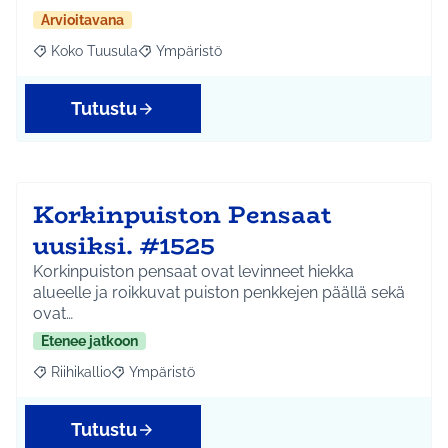
Arvioitavana
Koko Tuusula
Ympäristö
Rajaa tulokset aihepiirin mukaan: Koko Tuusula
Rajaa tulokset teeman mukaan: Ympäristö
Tutustu
Korkinpuiston Pensaat
uusiksi. #1525
Korkinpuiston pensaat ovat levinneet hiekka
alueelle ja roikkuvat puiston penkkejen päällä sekä
ovat…
Etenee jatkoon
Riihikallio
Ympäristö
Rajaa tulokset aihepiirin mukaan: Riihikallio
Rajaa tulokset teeman mukaan: Ympäristö
Tutustu