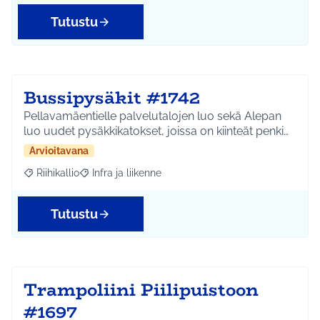
Tutustu
Bussipysäkit #1742
Pellavamäentielle palvelutalojen luo sekä Alepan
luo uudet pysäkkikatokset, joissa on kiinteät penki…
Arvioitavana
Riihikallio
Infra ja liikenne
Rajaa tulokset aihepiirin mukaan: Riihikallio
Rajaa tulokset teeman mukaan: Infra ja liikenne
Tutustu
Trampoliini Piilipuistoon
#1697