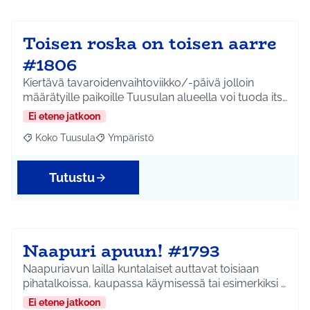
Toisen roska on toisen aarre
#1806
Kiertävä tavaroidenvaihtoviikko/-päivä jolloin
määrätyille paikoille Tuusulan alueella voi tuoda its…
Ei etene jatkoon
Koko Tuusula
Ympäristö
Rajaa tulokset aihepiirin mukaan: Koko Tuusula
Rajaa tulokset teeman mukaan: Ympäristö
Tutustu
Naapuri apuun! #1793
Naapuriavun lailla kuntalaiset auttavat toisiaan
pihatalkoissa, kaupassa käymisessä tai esimerkiksi …
Ei etene jatkoon