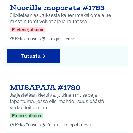
Nuorille moporata #1783
Sijoitetaan asutuksesta kauemmaksi oma alue
missä nuoret voivat ajella rauhassa.
Ei etene jatkoon
Koko Tuusula
Infra ja liikenne
Rajaa tulokset aihepiirin mukaan: Koko Tuusula
Rajaa tulokset teeman mukaan: Infra ja liikenne
Tutustu
MUSAPAJA #1780
Järjestetään kiertävä, julkinen musapaja
tapahtuma, jossa olisi mahdollisuus päästä
verkostoitumaan …
Etenee jatkoon
Koko Tuusula
Kulttuuri ja tapahtumat
Rajaa tulokset aihepiirin mukaan: Koko Tuusula
Rajaa tulokset teeman mukaan: Kulttuuri ja ta