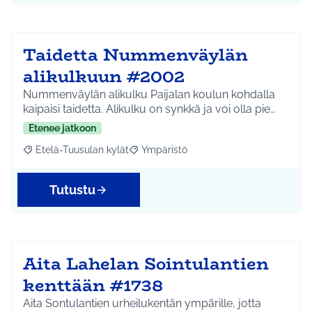
Taidetta Nummenväylän
alikulkuun #2002
Nummenväylän alikulku Paijalan koulun kohdalla
kaipaisi taidetta. Alikulku on synkkä ja voi olla pie…
Etenee jatkoon
Etelä-Tuusulan kylät
Ympäristö
Rajaa tulokset aihepiirin mukaan: Etelä-Tuusulan kylät
Rajaa tulokset teeman mukaan: Ympäri
Tutustu
Aita Lahelan Sointulantien
kenttään #1738
Aita Sontulantien urheilukentän ympärille, jotta