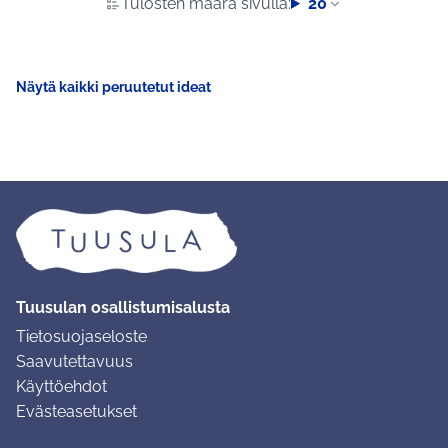
Tulosten määrä sivulla:
20
Näytä kaikki peruutetut ideat
Tuusulan osallistumisalusta
Tietosuojaseloste
Saavutettavuus
Käyttöehdot
Evästeasetukset