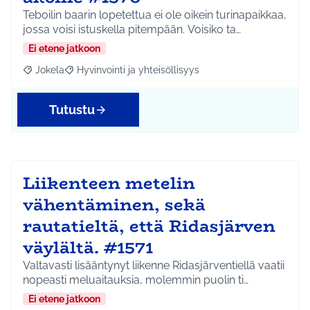
Teboilin baarin lopetettua ei ole oikein turinapaikkaa,
jossa voisi istuskella pitempään. Voisiko ta…
Ei etene jatkoon
Jokela
Hyvinvointi ja yhteisöllisyys
Rajaa tulokset aihepiirin mukaan: Jokela
Rajaa tulokset teeman mukaan: Hyvinvointi ja yhteisöl
Tutustu
Liikenteen metelin
vähentäminen, sekä
rautatieltä, että Ridasjärven
väylältä. #1571
Valtavasti lisääntynyt liikenne Ridasjärventiellä vaatii
nopeasti meluaitauksia, molemmin puolin ti…
Ei etene jatkoon