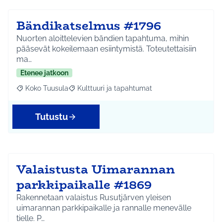
Bändikatselmus #1796
Nuorten aloittelevien bändien tapahtuma, mihin
pääsevät kokeilemaan esiintymistä. Toteutettaisiin
ma…
Etenee jatkoon
Koko Tuusula
Kulttuuri ja tapahtumat
Rajaa tulokset aihepiirin mukaan: Koko Tuusula
Rajaa tulokset teeman mukaan: Kulttuuri ja ta
Tutustu
Valaistusta Uimarannan
parkkipaikalle #1869
Rakennetaan valaistus Rusutjärven yleisen
uimarannan parkkipaikalle ja rannalle menevälle
tielle. P…