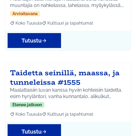
muuntajia on nahkelassa, lahelassa, myllykylässä,…
Arvioitavana
Koko Tuusula
Kulttuuri ja tapahtumat
Rajaa tulokset aihepiirin mukaan: Koko Tuusula
Rajaa tulokset teeman mukaan: Kulttuuri ja ta
Tutustu
Taidetta seinillä, maassa, ja
tunneleissa #1555
Maalattaisiin luvan kanssa hyviin kohteisiin taidetta.
esim hyryläntori, vanha kunnantalo, alikulkut…
Etenee jatkoon
Koko Tuusula
Kulttuuri ja tapahtumat
Rajaa tulokset aihepiirin mukaan: Koko Tuusula
Rajaa tulokset teeman mukaan: Kulttuuri ja ta
Tutustu