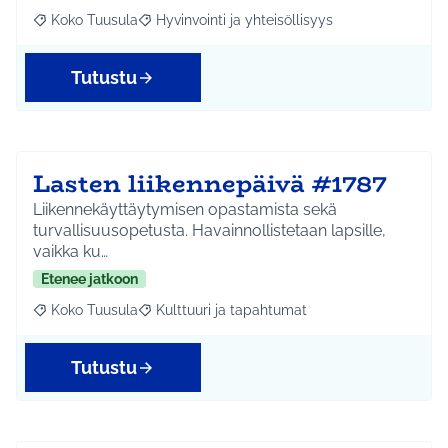
Koko Tuusula
Hyvinvointi ja yhteisöllisyys
Rajaa tulokset aihepiirin mukaan: Koko Tuusula
Rajaa tulokset teeman mukaan: Hyvinvointi ja y
Tutustu
Lasten liikennepäivä #1787
Liikennekäyttäytymisen opastamista sekä
turvallisuusopetusta. Havainnollistetaan lapsille,
vaikka ku…
Etenee jatkoon
Koko Tuusula
Kulttuuri ja tapahtumat
Rajaa tulokset aihepiirin mukaan: Koko Tuusula
Rajaa tulokset teeman mukaan: Kulttuuri ja ta
Tutustu