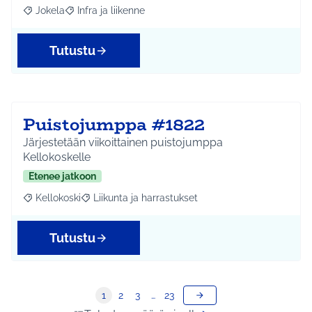
Jokela
Infra ja liikenne
Rajaa tulokset aihepiirin mukaan: Jokela
Rajaa tulokset teeman mukaan: Infra ja liikenne
Tutustu
Puistojumppa #1822
Järjestetään viikoittainen puistojumppa
Kellokoskelle
Etenee jatkoon
Kellokoski
Liikunta ja harrastukset
Rajaa tulokset aihepiirin mukaan: Kellokoski
Rajaa tulokset teeman mukaan: Liikunta ja harrast
Tutustu
1
2
3
…
23