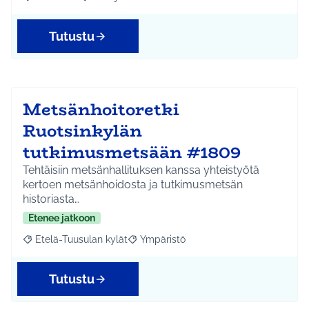
Rajaa tulokset aihepiirin mukaan: Kellokoski
Rajaa tulokset teeman mukaan: Infra ja liikenne
Tutustu
Metsänhoitoretki
Ruotsinkylän
tutkimusmetsään #1809
Tehtäisiin metsänhallituksen kanssa yhteistyötä
kertoen metsänhoidosta ja tutkimusmetsän
historiasta…
Etenee jatkoon
Etelä-Tuusulan kylät
Ympäristö
Rajaa tulokset aihepiirin mukaan: Etelä-Tuusulan kylät
Rajaa tulokset teeman mukaan: Ympäri
Tutustu