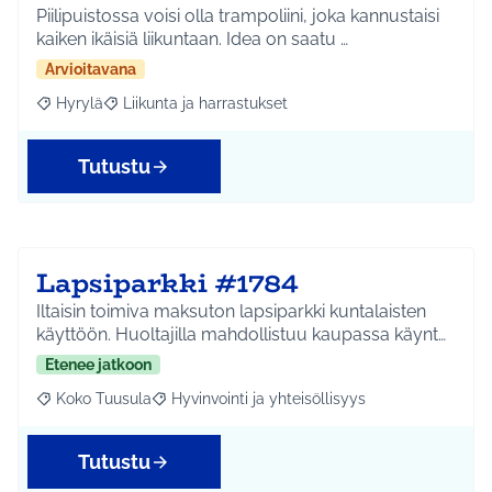
Piilipuistossa voisi olla trampoliini, joka kannustaisi
kaiken ikäisiä liikuntaan. Idea on saatu …
Arvioitavana
Hyrylä
Liikunta ja harrastukset
Rajaa tulokset aihepiirin mukaan: Hyrylä
Rajaa tulokset teeman mukaan: Liikunta ja harrastuks
Tutustu
Lapsiparkki #1784
Iltaisin toimiva maksuton lapsiparkki kuntalaisten
käyttöön. Huoltajilla mahdollistuu kaupassa käynt…
Etenee jatkoon
Koko Tuusula
Hyvinvointi ja yhteisöllisyys
Rajaa tulokset aihepiirin mukaan: Koko Tuusula
Rajaa tulokset teeman mukaan: Hyvinvointi ja y
Tutustu