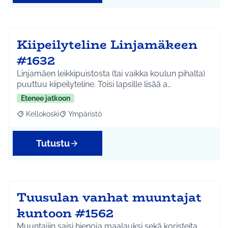
Kiipeilyteline Linjamäkeen
#1632
Linjamäen leikkipuistosta (tai vaikka koulun pihalta)
puuttuu kiipeilyteline. Toisi lapsille lisää a…
Etenee jatkoon
Kellokoski
Ympäristö
Rajaa tulokset aihepiirin mukaan: Kellokoski
Rajaa tulokset teeman mukaan: Ympäristö
Tutustu
Tuusulan vanhat muuntajat
kuntoon #1562
Muuntajiin saisi hienoja maalauksi sekä koristeita