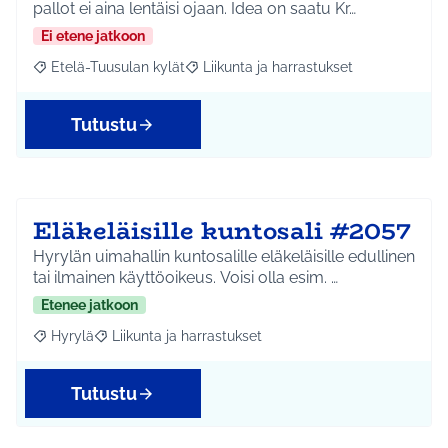
pallot ei aina lentäisi ojaan. Idea on saatu Kr…
Ei etene jatkoon
Etelä-Tuusulan kylät
Liikunta ja harrastukset
Rajaa tulokset aihepiirin mukaan: Etelä-Tuusulan kylät
Rajaa tulokset teeman mukaan: Liikunta
Tutustu
Eläkeläisille kuntosali #2057
Hyrylän uimahallin kuntosalille eläkeläisille edullinen
tai ilmainen käyttöoikeus. Voisi olla esim. …
Etenee jatkoon
Hyrylä
Liikunta ja harrastukset
Rajaa tulokset aihepiirin mukaan: Hyrylä
Rajaa tulokset teeman mukaan: Liikunta ja harrastuks
Tutustu