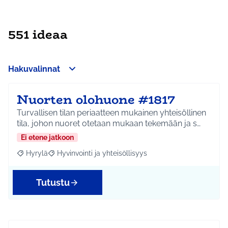
551 ideaa
Hakuvalinnat
Nuorten olohuone #1817
Turvallisen tilan periaatteen mukainen yhteisöllinen
tila, johon nuoret otetaan mukaan tekemään ja s…
Ei etene jatkoon
Hyrylä
Hyvinvointi ja yhteisöllisyys
Rajaa tulokset aihepiirin mukaan: Hyrylä
Rajaa tulokset teeman mukaan: Hyvinvointi ja yhteisöl
Tutustu