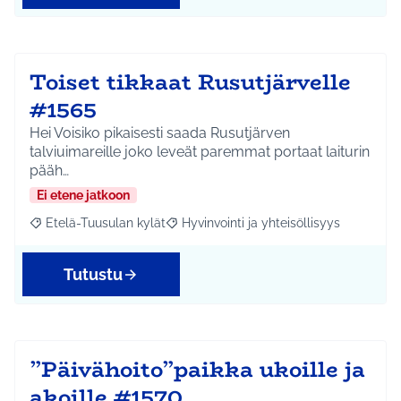
Toiset tikkaat Rusutjärvelle
#1565
Hei Voisiko pikaisesti saada Rusutjärven
talviuimareille joko leveät paremmat portaat laiturin
pääh…
Ei etene jatkoon
Etelä-Tuusulan kylät
Hyvinvointi ja yhteisöllisyys
Rajaa tulokset aihepiirin mukaan: Etelä-Tuusulan kylät
Rajaa tulokset teeman mukaan: Hyvinvoin
Tutustu
”Päivähoito”paikka ukoille ja
akoille #1570