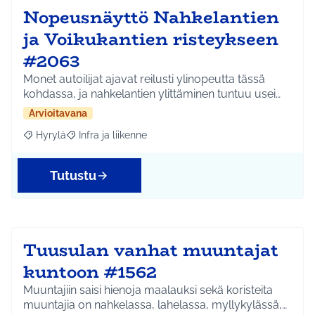
Nopeusnäyttö Nahkelantien
ja Voikukantien risteykseen
#2063
Monet autoilijat ajavat reilusti ylinopeutta tässä
kohdassa, ja nahkelantien ylittäminen tuntuu usei…
Arvioitavana
Hyrylä
Infra ja liikenne
Rajaa tulokset aihepiirin mukaan: Hyrylä
Rajaa tulokset teeman mukaan: Infra ja liikenne
Tutustu
Tuusulan vanhat muuntajat
kuntoon #1562
Muuntajiin saisi hienoja maalauksi sekä koristeita
muuntajia on nahkelassa, lahelassa, myllykylässä,…