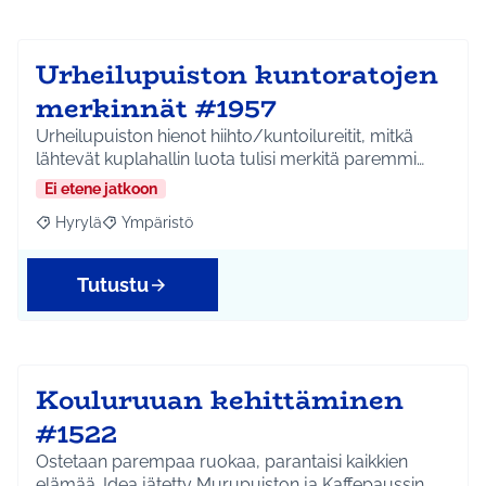
Urheilupuiston kuntoratojen
merkinnät #1957
Urheilupuiston hienot hiihto/kuntoilureitit, mitkä
lähtevät kuplahallin luota tulisi merkitä paremmi…
Ei etene jatkoon
Hyrylä
Ympäristö
Rajaa tulokset aihepiirin mukaan: Hyrylä
Rajaa tulokset teeman mukaan: Ympäristö
Tutustu
Kouluruuan kehittäminen
#1522
Ostetaan parempaa ruokaa, parantaisi kaikkien
elämää. Idea jätetty Murupuiston ja Kaffepaussin