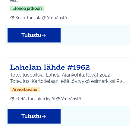
(es…
Etenee jatkoon
Koko Tuusula
Ympäristö
Rajaa tulokset aihepiirin mukaan: Koko Tuusula
Rajaa tulokset teeman mukaan: Ympäristö
Tutustu
Lahelan lähde #1962
Toteutuspaikka: Lahela Ajankohta: kevät 2022
Toteutus: Kartoitetaan, että löytyykö esimerkiksi Ris…
Arvioitavana
Etelä-Tuusulan kylät
Ympäristö
Rajaa tulokset aihepiirin mukaan: Etelä-Tuusulan kylät
Rajaa tulokset teeman mukaan: Ympäri
Tutustu