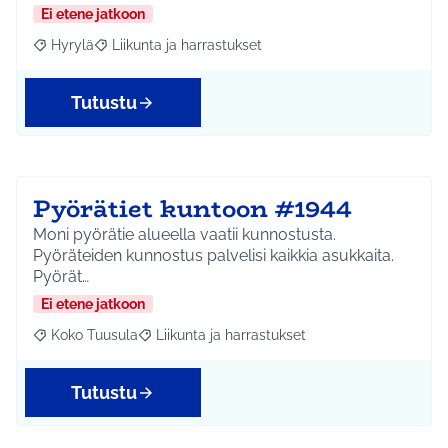
Ei etene jatkoon
Hyrylä
Liikunta ja harrastukset
Rajaa tulokset aihepiirin mukaan: Hyrylä
Rajaa tulokset teeman mukaan: Liikunta ja harrastuks
Tutustu
Pyörätiet kuntoon #1944
Moni pyörätie alueella vaatii kunnostusta.
Pyöräteiden kunnostus palvelisi kaikkia asukkaita.
Pyörät…
Ei etene jatkoon
Koko Tuusula
Liikunta ja harrastukset
Rajaa tulokset aihepiirin mukaan: Koko Tuusula
Rajaa tulokset teeman mukaan: Liikunta ja harr
Tutustu