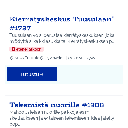
Kierrätyskeskus Tuusulaan!
#1737
Tuusulaan voisi perustaa kierrätyskeskuksen, joka
hyödyttäisi kaikki asukkaita. Kierrätyskeskuksen p…
Ei etene jatkoon
Koko Tuusula
Hyvinvointi ja yhteisöllisyys
Rajaa tulokset aihepiirin mukaan: Koko Tuusula
Rajaa tulokset teeman mukaan: Hyvinvointi ja y
Tutustu
Tekemistä nuorille #1908
Mahdollistetaan nuorille paikkoja esim.
skeittaukseen ja erilaiseen tekemiseen. Idea jätetty
pop…