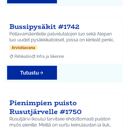
Bussipysäkit #1742
Pellavamäentielle palvelutalojen luo sekä Alepan
luo uudet pysäkkikatokset, joissa on kiinteät penki…
Arvioitavana
Riihikallio
Infra ja liikenne
Rajaa tulokset aihepiirin mukaan: Riihikallio
Rajaa tulokset teeman mukaan: Infra ja liikenne
Tutustu
Pienimpien puisto
Rusutjärvelle #1750
Rusutjärvi (koulu) tarvitsee ehdottomasti puiston
myös pienille. Meillä on surtu keinulaudan ja liuk…