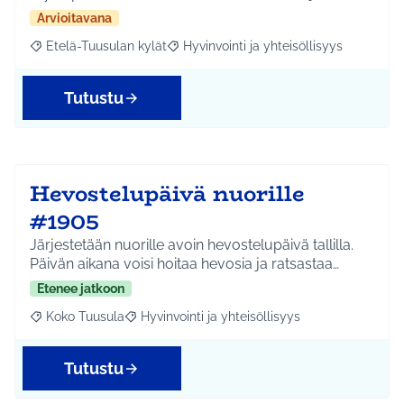
Arvioitavana
Etelä-Tuusulan kylät
Hyvinvointi ja yhteisöllisyys
Rajaa tulokset aihepiirin mukaan: Etelä-Tuusulan kylät
Rajaa tulokset teeman mukaan: Hyvinvoin
Tutustu
Hevostelupäivä nuorille
#1905
Järjestetään nuorille avoin hevostelupäivä tallilla.
Päivän aikana voisi hoitaa hevosia ja ratsastaa…
Etenee jatkoon
Koko Tuusula
Hyvinvointi ja yhteisöllisyys
Rajaa tulokset aihepiirin mukaan: Koko Tuusula
Rajaa tulokset teeman mukaan: Hyvinvointi ja y
Tutustu