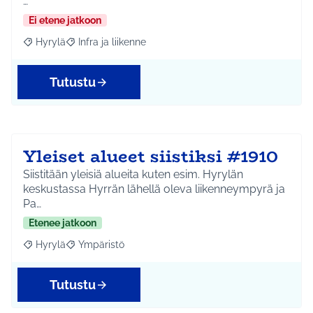
…
Ei etene jatkoon
Hyrylä
Infra ja liikenne
Rajaa tulokset aihepiirin mukaan: Hyrylä
Rajaa tulokset teeman mukaan: Infra ja liikenne
Tutustu
Yleiset alueet siistiksi #1910
Siistitään yleisiä alueita kuten esim. Hyrylän
keskustassa Hyrrän lähellä oleva liikenneympyrä ja
Pa…
Etenee jatkoon
Hyrylä
Ympäristö
Rajaa tulokset aihepiirin mukaan: Hyrylä
Rajaa tulokset teeman mukaan: Ympäristö
Tutustu