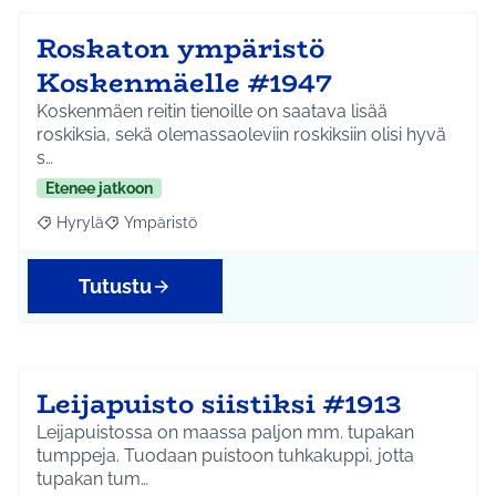
Roskaton ympäristö
Koskenmäelle #1947
Koskenmäen reitin tienoille on saatava lisää
roskiksia, sekä olemassaoleviin roskiksiin olisi hyvä
s…
Etenee jatkoon
Hyrylä
Ympäristö
Rajaa tulokset aihepiirin mukaan: Hyrylä
Rajaa tulokset teeman mukaan: Ympäristö
Tutustu
Leijapuisto siistiksi #1913
Leijapuistossa on maassa paljon mm. tupakan
tumppeja. Tuodaan puistoon tuhkakuppi, jotta
tupakan tum…