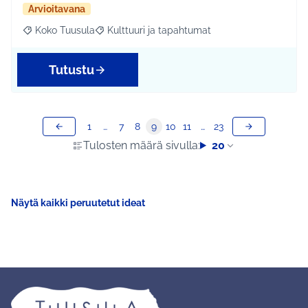
Arvioitavana
Koko Tuusula
Kulttuuri ja tapahtumat
Rajaa tulokset aihepiirin mukaan: Koko Tuusula
Rajaa tulokset teeman mukaan: Kulttuuri ja ta
Tutustu
1
…
7
8
9
10
11
…
23
Tulosten määrä sivulla:
20
Näytä kaikki peruutetut ideat