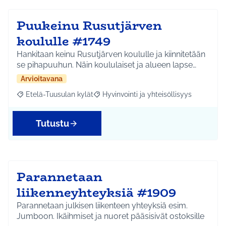
Puukeinu Rusutjärven
koululle #1749
Hankitaan keinu Rusutjärven koululle ja kiinnitetään
se pihapuuhun. Näin koululaiset ja alueen lapse…
Arvioitavana
Etelä-Tuusulan kylät
Hyvinvointi ja yhteisöllisyys
Rajaa tulokset aihepiirin mukaan: Etelä-Tuusulan kylät
Rajaa tulokset teeman mukaan: Hyvinvoin
Tutustu
Parannetaan
liikenneyhteyksiä #1909
Parannetaan julkisen liikenteen yhteyksiä esim.
Jumboon. Ikäihmiset ja nuoret pääsisivät ostoksille