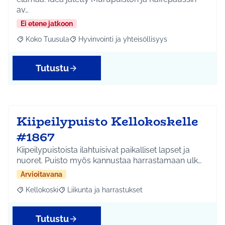
av…
Ei etene jatkoon
Koko Tuusula
Hyvinvointi ja yhteisöllisyys
Rajaa tulokset aihepiirin mukaan: Koko Tuusula
Rajaa tulokset teeman mukaan: Hyvinvointi ja y
Tutustu
Kiipeilypuisto Kellokoskelle
#1867
Kiipeilypuistoista ilahtuisivat paikalliset lapset ja
nuoret. Puisto myös kannustaa harrastamaan ulk…
Arvioitavana
Kellokoski
Liikunta ja harrastukset
Rajaa tulokset aihepiirin mukaan: Kellokoski
Rajaa tulokset teeman mukaan: Liikunta ja harrast
Tutustu