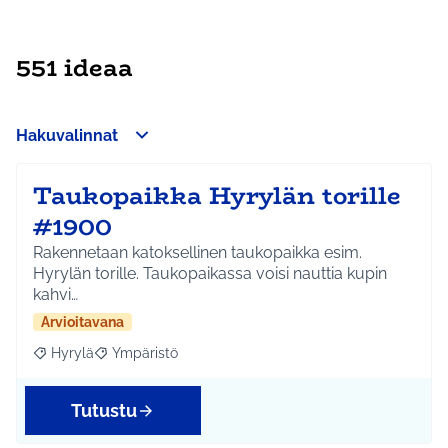
551 ideaa
Hakuvalinnat
Taukopaikka Hyrylän torille
#1900
Rakennetaan katoksellinen taukopaikka esim.
Hyrylän torille. Taukopaikassa voisi nauttia kupin
kahvi…
Arvioitavana
Hyrylä
Ympäristö
Rajaa tulokset aihepiirin mukaan: Hyrylä
Rajaa tulokset teeman mukaan: Ympäristö
Tutustu