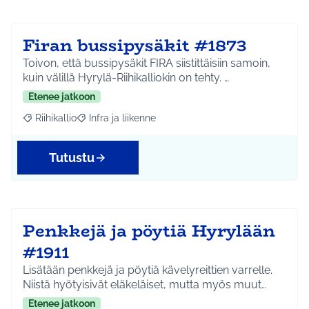
Firan bussipysäkit #1873
Toivon, että bussipysäkit FIRA siistittäisiin samoin,
kuin välillä Hyrylä-Riihikalliokin on tehty. …
Etenee jatkoon
Riihikallio
Infra ja liikenne
Rajaa tulokset aihepiirin mukaan: Riihikallio
Rajaa tulokset teeman mukaan: Infra ja liikenne
Tutustu
Penkkejä ja pöytiä Hyrylään
#1911
Lisätään penkkejä ja pöytiä kävelyreittien varrelle.
Niistä hyötyisivät eläkeläiset, mutta myös muut…
Etenee jatkoon