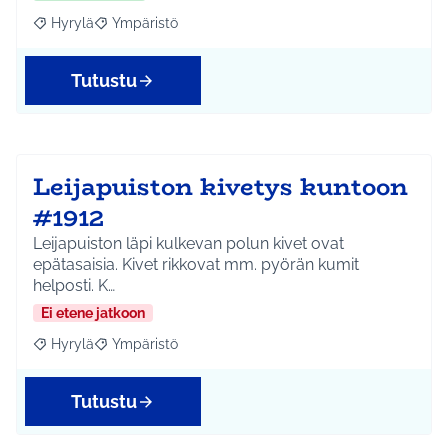
Hyrylä
Ympäristö
Rajaa tulokset aihepiirin mukaan: Hyrylä
Rajaa tulokset teeman mukaan: Ympäristö
Tutustu
Leijapuiston kivetys kuntoon
#1912
Leijapuiston läpi kulkevan polun kivet ovat
epätasaisia. Kivet rikkovat mm. pyörän kumit
helposti. K…
Ei etene jatkoon
Hyrylä
Ympäristö
Rajaa tulokset aihepiirin mukaan: Hyrylä
Rajaa tulokset teeman mukaan: Ympäristö
Tutustu