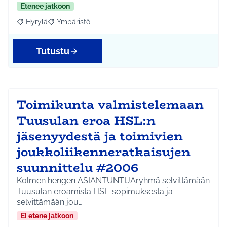
Etenee jatkoon
Hyrylä
Ympäristö
Rajaa tulokset aihepiirin mukaan: Hyrylä
Rajaa tulokset teeman mukaan: Ympäristö
Tutustu
Toimikunta valmistelemaan
Tuusulan eroa HSL:n
jäsenyydestä ja toimivien
joukkoliikenneratkaisujen
suunnittelu #2006
Kolmen hengen ASIANTUNTIJAryhmä selvittämään
Tuusulan eroamista HSL-sopimuksesta ja
selvittämään jou…
Ei etene jatkoon