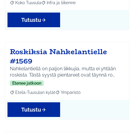
Koko Tuusula
Infra ja liikenne
Rajaa tulokset aihepiirin mukaan: Koko Tuusula
Rajaa tulokset teeman mukaan: Infra ja liikenne
Tutustu
Roskiksia Nahkelantielle
#1569
Nahkelantiellä on paljon liikkujia, mutta ei yhtään
roskista. Tästä syystä pientareet ovat täynnä ro…
Etenee jatkoon
Etelä-Tuusulan kylät
Ympäristö
Rajaa tulokset aihepiirin mukaan: Etelä-Tuusulan kylät
Rajaa tulokset teeman mukaan: Ympäri
Tutustu