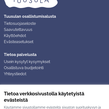
Tuusulan osallistumisalusta
Tietosuojaseloste
Saavutettavuus
Käyttöehdot
Evästeasetukset
Tietoa palvelusta
Usein kysytyt kysymykset
Osallistuva budjetointi
Yhteystiedot
Ohjeet
Tietoa verkkosivustolla käytetyistä
Ohjeet kirjautumiseen
evästeistä
Ohjeet kommentin jättämiseen
Käytämme sivustollamme evästeitä sivuston suorituskyvyn ja