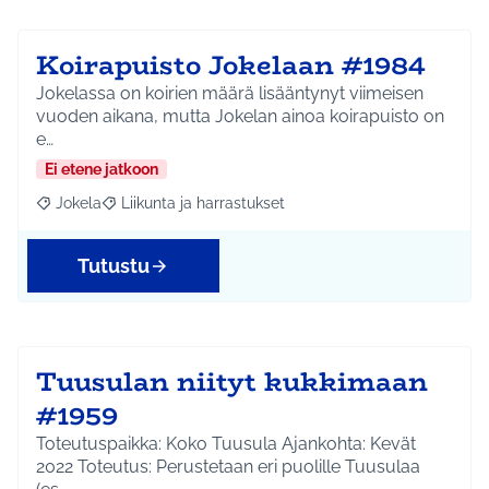
Koirapuisto Jokelaan #1984
Jokelassa on koirien määrä lisääntynyt viimeisen
vuoden aikana, mutta Jokelan ainoa koirapuisto on
e…
Ei etene jatkoon
Jokela
Liikunta ja harrastukset
Rajaa tulokset aihepiirin mukaan: Jokela
Rajaa tulokset teeman mukaan: Liikunta ja harrastuks
Tutustu
Tuusulan niityt kukkimaan
#1959
Toteutuspaikka: Koko Tuusula Ajankohta: Kevät
2022 Toteutus: Perustetaan eri puolille Tuusulaa