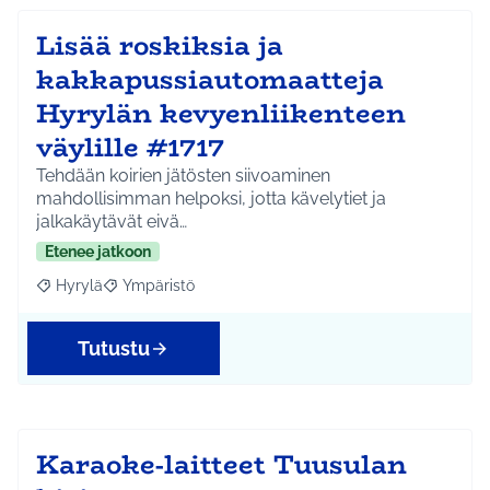
Lisää roskiksia ja
kakkapussiautomaatteja
Hyrylän kevyenliikenteen
väylille #1717
Tehdään koirien jätösten siivoaminen
mahdollisimman helpoksi, jotta kävelytiet ja
jalkakäytävät eivä…
Etenee jatkoon
Hyrylä
Ympäristö
Rajaa tulokset aihepiirin mukaan: Hyrylä
Rajaa tulokset teeman mukaan: Ympäristö
Tutustu
Karaoke-laitteet Tuusulan