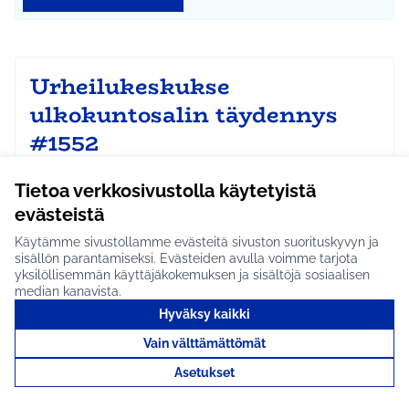
Urheilukeskukse
ulkokuntosalin täydennys
#1552
Täydennetään urheilukeskuksen uutta,
kuntoportaiden yhteydessä olevaa ulkokuntosalia.
Tietoa verkkosivustolla käytetyistä
Sali on nyt me…
evästeistä
Arvioitavana
Käytämme sivustollamme evästeitä sivuston suorituskyvyn ja
sisällön parantamiseksi. Evästeiden avulla voimme tarjota
Hyrylä
Liikunta ja harrastukset
Rajaa tulokset aihepiirin mukaan: Hyrylä
Rajaa tulokset teeman mukaan: Liikunta ja harrastuks
yksilöllisemmän käyttäjäkokemuksen ja sisältöjä sosiaalisen
median kanavista.
Tutustu
Hyväksy kaikki
Vain välttämättömät
Asetukset
Roskakoreja #1829