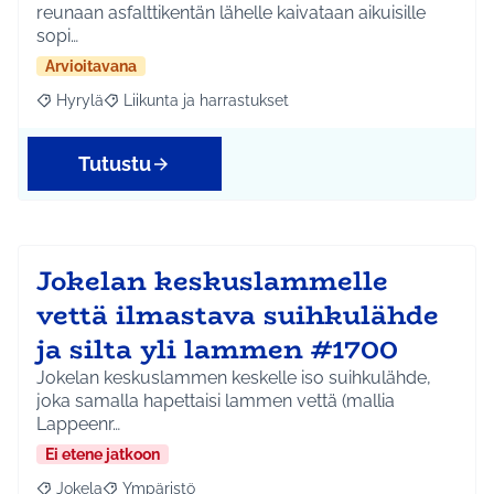
reunaan asfalttikentän lähelle kaivataan aikuisille
sopi…
Arvioitavana
Hyrylä
Liikunta ja harrastukset
Rajaa tulokset aihepiirin mukaan: Hyrylä
Rajaa tulokset teeman mukaan: Liikunta ja harrastuks
Tutustu
Jokelan keskuslammelle
vettä ilmastava suihkulähde
ja silta yli lammen #1700
Jokelan keskuslammen keskelle iso suihkulähde,
joka samalla hapettaisi lammen vettä (mallia
Lappeenr…
Ei etene jatkoon
Jokela
Ympäristö