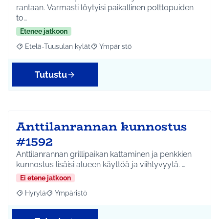
rantaan. Varmasti löytyisi paikallinen polttopuiden
to…
Etenee jatkoon
Etelä-Tuusulan kylät
Ympäristö
Rajaa tulokset aihepiirin mukaan: Etelä-Tuusulan kylät
Rajaa tulokset teeman mukaan: Ympäri
Tutustu
Anttilanrannan kunnostus
#1592
Anttilanrannan grillipaikan kattaminen ja penkkien
kunnostus lisäisi alueen käyttöä ja viihtyvyytä. …
Ei etene jatkoon
Hyrylä
Ympäristö
Rajaa tulokset aihepiirin mukaan: Hyrylä
Rajaa tulokset teeman mukaan: Ympäristö