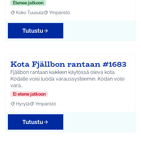
Etenee jatkoon
Koko Tuusula
Ympäristö
Rajaa tulokset aihepiirin mukaan: Koko Tuusula
Rajaa tulokset teeman mukaan: Ympäristö
Tutustu
Kota Fjällbon rantaan #1683
Fjällbon rantaan kaikkien käytössä oleva kota.
Kodalle voisi luoda varaussysteemin. Kodan voisi
vara…
Ei etene jatkoon
Hyrylä
Ympäristö
Rajaa tulokset aihepiirin mukaan: Hyrylä
Rajaa tulokset teeman mukaan: Ympäristö
Tutustu