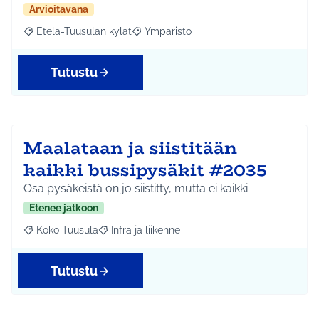
Arvioitavana
Etelä-Tuusulan kylät
Ympäristö
Rajaa tulokset aihepiirin mukaan: Etelä-Tuusulan kylät
Rajaa tulokset teeman mukaan: Ympäri
Tutustu
Maalataan ja siistitään
kaikki bussipysäkit #2035
Osa pysäkeistä on jo siistitty, mutta ei kaikki
Etenee jatkoon
Koko Tuusula
Infra ja liikenne
Rajaa tulokset aihepiirin mukaan: Koko Tuusula
Rajaa tulokset teeman mukaan: Infra ja liikenne
Tutustu