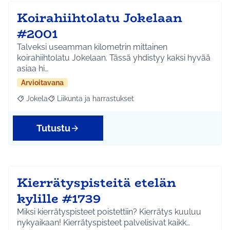
Koirahiihtolatu Jokelaan
#2001
Talveksi useamman kilometrin mittainen
koirahiihtolatu Jokelaan. Tässä yhdistyy kaksi hyvää
asiaa hi…
Arvioitavana
Jokela
Liikunta ja harrastukset
Rajaa tulokset aihepiirin mukaan: Jokela
Rajaa tulokset teeman mukaan: Liikunta ja harrastuks
Tutustu
Kierrätyspisteitä etelän
kylille #1739
Miksi kierrätyspisteet poistettiin? Kierrätys kuuluu
nykyaikaan! Kierrätyspisteet palvelisivat kaikk…