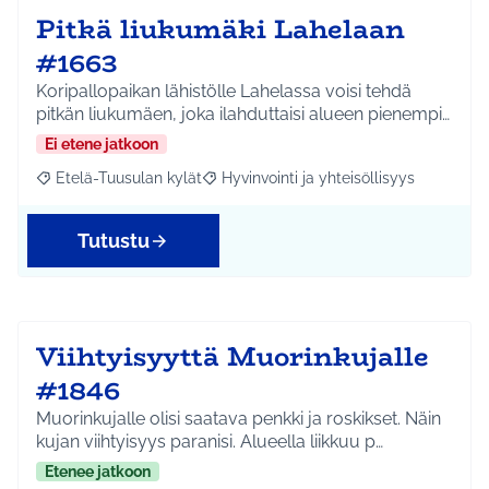
Pitkä liukumäki Lahelaan
#1663
Koripallopaikan lähistölle Lahelassa voisi tehdä
pitkän liukumäen, joka ilahduttaisi alueen pienempi…
Ei etene jatkoon
Etelä-Tuusulan kylät
Hyvinvointi ja yhteisöllisyys
Rajaa tulokset aihepiirin mukaan: Etelä-Tuusulan kylät
Rajaa tulokset teeman mukaan: Hyvinvoin
Tutustu
Viihtyisyyttä Muorinkujalle
#1846
Muorinkujalle olisi saatava penkki ja roskikset. Näin
kujan viihtyisyys paranisi. Alueella liikkuu p…
Etenee jatkoon