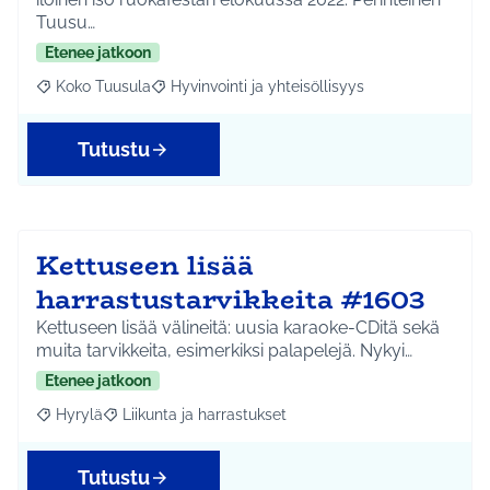
Tuusu…
Etenee jatkoon
Koko Tuusula
Hyvinvointi ja yhteisöllisyys
Rajaa tulokset aihepiirin mukaan: Koko Tuusula
Rajaa tulokset teeman mukaan: Hyvinvointi ja y
Tutustu
Kettuseen lisää
harrastustarvikkeita #1603
Kettuseen lisää välineitä: uusia karaoke-CDitä sekä
muita tarvikkeita, esimerkiksi palapelejä. Nykyi…
Etenee jatkoon
Hyrylä
Liikunta ja harrastukset
Rajaa tulokset aihepiirin mukaan: Hyrylä
Rajaa tulokset teeman mukaan: Liikunta ja harrastuks
Tutustu