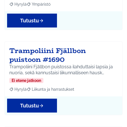
Hyrylä
Ympäristö
Rajaa tulokset aihepiirin mukaan: Hyrylä
Rajaa tulokset teeman mukaan: Ympäristö
Tutustu
Trampoliini Fjällbon
puistoon #1690
Trampoliini Fjällbon puistossa ilahduttaisi lapsia ja
nuoria, sekä kannustaisi liikunnalliseen hausk…
Ei etene jatkoon
Hyrylä
Liikunta ja harrastukset
Rajaa tulokset aihepiirin mukaan: Hyrylä
Rajaa tulokset teeman mukaan: Liikunta ja harrastuks
Tutustu