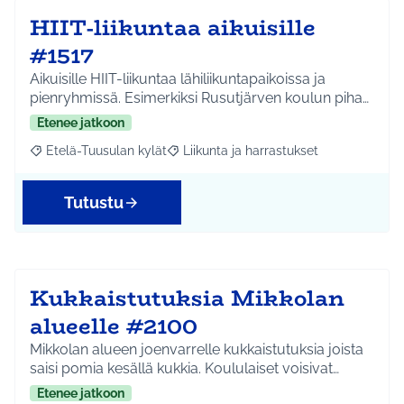
HIIT-liikuntaa aikuisille
#1517
Aikuisille HIIT-liikuntaa lähiliikuntapaikoissa ja
pienryhmissä. Esimerkiksi Rusutjärven koulun piha…
Etenee jatkoon
Etelä-Tuusulan kylät
Liikunta ja harrastukset
Rajaa tulokset aihepiirin mukaan: Etelä-Tuusulan kylät
Rajaa tulokset teeman mukaan: Liikunta
Tutustu
Kukkaistutuksia Mikkolan
alueelle #2100
Mikkolan alueen joenvarrelle kukkaistutuksia joista
saisi pomia kesällä kukkia. Koululaiset voisivat…
Etenee jatkoon