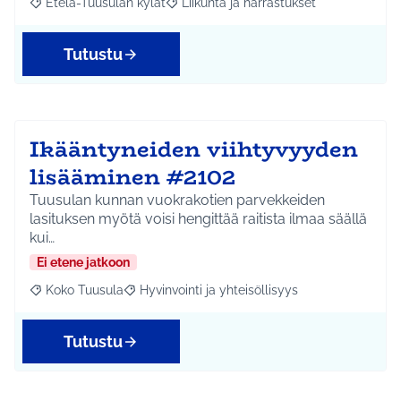
Etelä-Tuusulan kylät
Liikunta ja harrastukset
Rajaa tulokset aihepiirin mukaan: Etelä-Tuusulan kylät
Rajaa tulokset teeman mukaan: Liikunta
Tutustu
Ikääntyneiden viihtyvyyden
lisääminen #2102
Tuusulan kunnan vuokrakotien parvekkeiden
lasituksen myötä voisi hengittää raitista ilmaa säällä
kui…
Ei etene jatkoon
Koko Tuusula
Hyvinvointi ja yhteisöllisyys
Rajaa tulokset aihepiirin mukaan: Koko Tuusula
Rajaa tulokset teeman mukaan: Hyvinvointi ja y
Tutustu