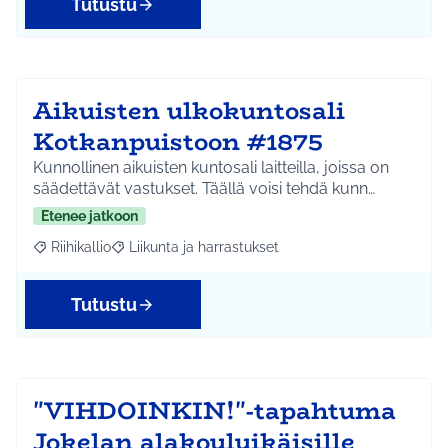
Tutustu
Aikuisten ulkokuntosali
Kotkanpuistoon #1875
Kunnollinen aikuisten kuntosali laitteilla, joissa on
säädettävät vastukset. Täällä voisi tehdä kunn…
Etenee jatkoon
Riihikallio
Liikunta ja harrastukset
Rajaa tulokset aihepiirin mukaan: Riihikallio
Rajaa tulokset teeman mukaan: Liikunta ja harrastu
Tutustu
"VIHDOINKIN!"-tapahtuma
Jokelan alakouluikäisille