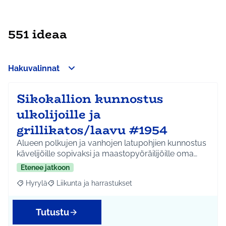
551 ideaa
Hakuvalinnat
Sikokallion kunnostus
ulkolijoille ja
grillikatos/laavu #1954
Alueen polkujen ja vanhojen latupohjien kunnostus
kävelijöille sopivaksi ja maastopyöräilijöille oma…
Etenee jatkoon
Hyrylä
Liikunta ja harrastukset
Rajaa tulokset aihepiirin mukaan: Hyrylä
Rajaa tulokset teeman mukaan: Liikunta ja harrastuks
Tutustu