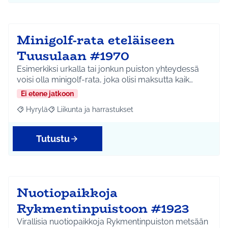
Minigolf-rata eteläiseen
Tuusulaan #1970
Esimerkiksi urkalla tai jonkun puiston yhteydessä
voisi olla minigolf-rata, joka olisi maksutta kaik…
Ei etene jatkoon
Hyrylä
Liikunta ja harrastukset
Rajaa tulokset aihepiirin mukaan: Hyrylä
Rajaa tulokset teeman mukaan: Liikunta ja harrastuks
Tutustu
Nuotiopaikkoja
Rykmentinpuistoon #1923
Virallisia nuotiopaikkoja Rykmentinpuiston metsään