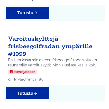
Rajaa tulokset aihepiirin mukaan: Jokela
Rajaa tulokset teeman mukaan: Ympäristö
Tutustu
Varoituskylttejä
frisbeegolfradan ympärille
#1999
Entisen kasarmin alueen frisbeegolf-radan alueen
reunamille varoituskyltit. Moni uusi asukas ja koir…
Ei etene jatkoon
Hyrylä
Ympäristö
Rajaa tulokset aihepiirin mukaan: Hyrylä
Rajaa tulokset teeman mukaan: Ympäristö
Tutustu