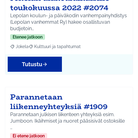
toukokuussa 2022 #2074
Lepolan koulun- ja päiväkodin vanhempainyhdistys
(Lepolan vanhemmat Ry) hakee osallistuvan
budjetoin…
Etenee jatkoon
Jokela
Kulttuuri ja tapahtumat
Rajaa tulokset aihepiirin mukaan: Jokela
Rajaa tulokset teeman mukaan: Kulttuuri ja tapahtum
Tutustu
Parannetaan
liikenneyhteyksiä #1909
Parannetaan julkisen liikenteen yhteyksiä esim.
Jumboon. Ikäihmiset ja nuoret pääsisivät ostoksille
…
Ei etene jatkoon