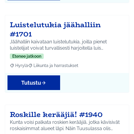
Luistelutukia jäähalliin
#1701
Jäähalliin kaivataan luistelutukia, joilla pienet
luistelijat voivat turvallisesti harjoitella luis…
Etenee jatkoon
Hyrylä
Liikunta ja harrastukset
Rajaa tulokset aihepiirin mukaan: Hyrylä
Rajaa tulokset teeman mukaan: Liikunta ja harrastuks
Tutustu
Roskille kerääjiä! #1940
Kunta voisi palkata roskien kerääjiä, jotka kävisivät
roskaisimmat alueet läpi. Näin Tuusulassa olis…