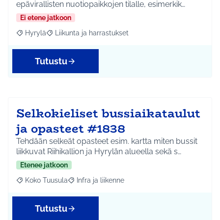
epävirallisten nuotiopaikkojen tilalle, esimerkik…
Ei etene jatkoon
Hyrylä
Liikunta ja harrastukset
Rajaa tulokset aihepiirin mukaan: Hyrylä
Rajaa tulokset teeman mukaan: Liikunta ja harrastuks
Tutustu
Selkokieliset bussiaikataulut
ja opasteet #1838
Tehdään selkeät opasteet esim. kartta miten bussit
liikkuvat Riihikallion ja Hyrylän alueella sekä s…
Etenee jatkoon
Koko Tuusula
Infra ja liikenne
Rajaa tulokset aihepiirin mukaan: Koko Tuusula
Rajaa tulokset teeman mukaan: Infra ja liikenne
Tutustu