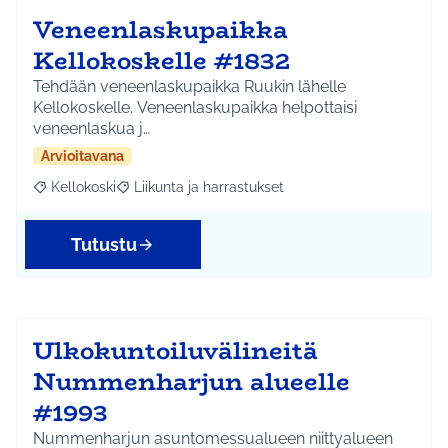
Veneenlaskupaikka
Kellokoskelle #1832
Tehdään veneenlaskupaikka Ruukin lähelle
Kellokoskelle. Veneenlaskupaikka helpottaisi
veneenlaskua j…
Arvioitavana
Kellokoski
Liikunta ja harrastukset
Rajaa tulokset aihepiirin mukaan: Kellokoski
Rajaa tulokset teeman mukaan: Liikunta ja harrast
Tutustu
Ulkokuntoiluvälineitä
Nummenharjun alueelle
#1993
Nummenharjun asuntomessualueen niittyalueen