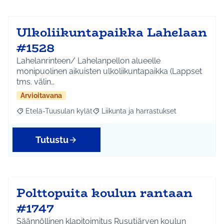
Ulkoliikuntapaikka Lahelaan
#1528
Lahelanrinteen/ Lahelanpellon alueelle
monipuolinen aikuisten ulkoliikuntapaikka (Lappset
tms. välin…
Arvioitavana
Etelä-Tuusulan kylät
Liikunta ja harrastukset
Rajaa tulokset aihepiirin mukaan: Etelä-Tuusulan kylät
Rajaa tulokset teeman mukaan: Liikunta
Tutustu
Polttopuita koulun rantaan
#1747
Säännöllinen klapitoimitus Rusutjärven koulun