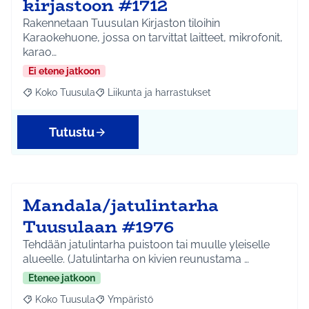
kirjastoon #1712
Rakennetaan Tuusulan Kirjaston tiloihin
Karaokehuone, jossa on tarvittat laitteet, mikrofonit,
karao…
Ei etene jatkoon
Koko Tuusula
Liikunta ja harrastukset
Rajaa tulokset aihepiirin mukaan: Koko Tuusula
Rajaa tulokset teeman mukaan: Liikunta ja harr
Tutustu
Mandala/jatulintarha
Tuusulaan #1976
Tehdään jatulintarha puistoon tai muulle yleiselle
alueelle. (Jatulintarha on kivien reunustama …
Etenee jatkoon
Koko Tuusula
Ympäristö
Rajaa tulokset aihepiirin mukaan: Koko Tuusula
Rajaa tulokset teeman mukaan: Ympäristö