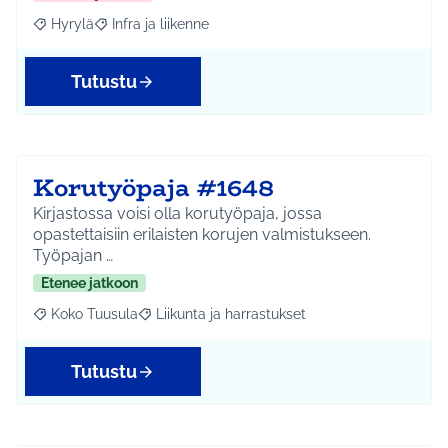
Hyrylä
Infra ja liikenne
Rajaa tulokset aihepiirin mukaan: Hyrylä
Rajaa tulokset teeman mukaan: Infra ja liikenne
Tutustu
Korutyöpaja #1648
Kirjastossa voisi olla korutyöpaja, jossa
opastettaisiin erilaisten korujen valmistukseen.
Työpajan …
Etenee jatkoon
Koko Tuusula
Liikunta ja harrastukset
Rajaa tulokset aihepiirin mukaan: Koko Tuusula
Rajaa tulokset teeman mukaan: Liikunta ja harr
Tutustu