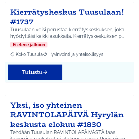
Kierrätyskeskus Tuusulaan!
#1737
Tuusulaan voisi perustaa kierrätyskeskuksen, joka
hyödyttäisi kaikki asukkaita. Kierrätyskeskuksen p…
Ei etene jatkoon
Koko Tuusula
Hyvinvointi ja yhteisöllisyys
Rajaa tulokset aihepiirin mukaan: Koko Tuusula
Rajaa tulokset teeman mukaan: Hyvinvointi ja y
Tutustu
Yksi, iso yhteinen
RAVINTOLAPÄIVÄ Hyrylän
keskusta elokuu #1830
Tehdään Tuusulan RAVINTOLAPÄIVÄSTÄ taas
iloinen iso ruokafestari elokuussa 2022. Perinteinen