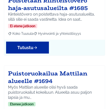
Poistetaan kiinteistövero
haja-asutusalueilta #1685
Kiinteistövero on poistettava haja-asutusalueilta,
sillä sille ei saada vastinetta. Idea on saat…
Ei etene jatkoon
Koko Tuusula
Hyvinvointi ja yhteisöllisyys
Rajaa tulokset aihepiirin mukaan: Koko Tuusula
Rajaa tulokset teeman mukaan: Hyvinvointi ja y
Tutustu
Puistoruokailua Mattilan
alueelle #1694
Myös Mattilan alueelle olisi hyvä saada
puistoruokailut kokeiluun. Alueella asuu paljon
lapsia ja mu…
Etenee jatkoon