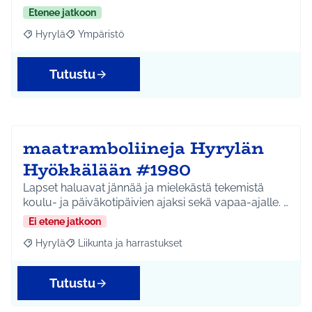
Etenee jatkoon
Hyrylä
Ympäristö
Rajaa tulokset aihepiirin mukaan: Hyrylä
Rajaa tulokset teeman mukaan: Ympäristö
Tutustu
maatramboliineja Hyrylän
Hyökkälään #1980
Lapset haluavat jännää ja mielekästä tekemistä
koulu- ja päiväkotipäivien ajaksi sekä vapaa-ajalle. …
Ei etene jatkoon
Hyrylä
Liikunta ja harrastukset
Rajaa tulokset aihepiirin mukaan: Hyrylä
Rajaa tulokset teeman mukaan: Liikunta ja harrastuks
Tutustu