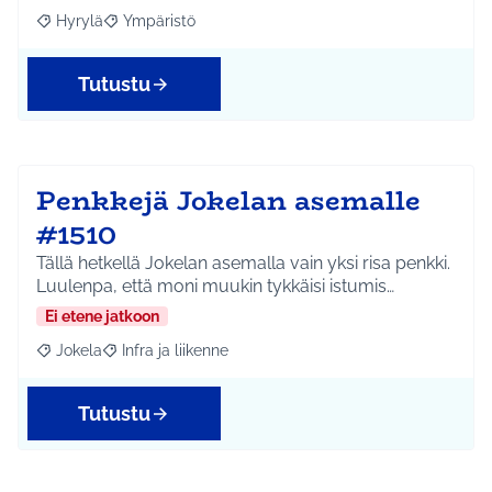
Hyrylä
Ympäristö
Rajaa tulokset aihepiirin mukaan: Hyrylä
Rajaa tulokset teeman mukaan: Ympäristö
Tutustu
Penkkejä Jokelan asemalle
#1510
Tällä hetkellä Jokelan asemalla vain yksi risa penkki.
Luulenpa, että moni muukin tykkäisi istumis…
Ei etene jatkoon
Jokela
Infra ja liikenne
Rajaa tulokset aihepiirin mukaan: Jokela
Rajaa tulokset teeman mukaan: Infra ja liikenne
Tutustu