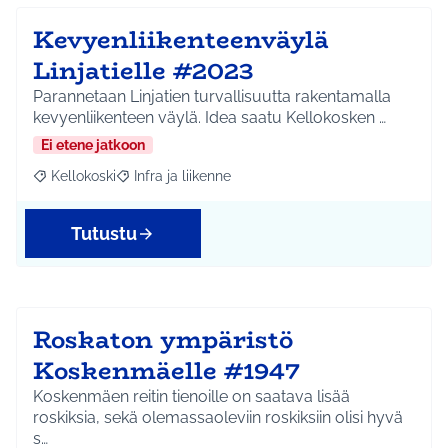
Kevyenliikenteenväylä
Linjatielle #2023
Parannetaan Linjatien turvallisuutta rakentamalla
kevyenliikenteen väylä. Idea saatu Kellokosken …
Ei etene jatkoon
Kellokoski
Infra ja liikenne
Rajaa tulokset aihepiirin mukaan: Kellokoski
Rajaa tulokset teeman mukaan: Infra ja liikenne
Tutustu
Roskaton ympäristö
Koskenmäelle #1947
Koskenmäen reitin tienoille on saatava lisää
roskiksia, sekä olemassaoleviin roskiksiin olisi hyvä
s…