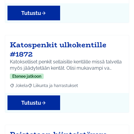
Tutustu
Katospenkit ulkokentille
#1872
Katokselliset penkit sellaisille kentälle missä talvella
myös jäädytetään kentät. Olisi mukavampi va…
Etenee jatkoon
Jokela
Liikunta ja harrastukset
Rajaa tulokset aihepiirin mukaan: Jokela
Rajaa tulokset teeman mukaan: Liikunta ja harrastuks
Tutustu