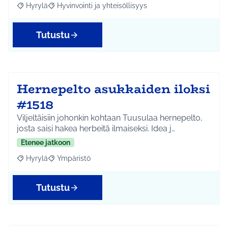
Hyrylä
Hyvinvointi ja yhteisöllisyys
Rajaa tulokset aihepiirin mukaan: Hyrylä
Rajaa tulokset teeman mukaan: Hyvinvointi ja yhteisöl
Tutustu
Hernepelto asukkaiden iloksi
#1518
Viljeltäisiin johonkin kohtaan Tuusulaa hernepelto,
josta saisi hakea herbeitä ilmaiseksi. Idea j…
Etenee jatkoon
Hyrylä
Ympäristö
Rajaa tulokset aihepiirin mukaan: Hyrylä
Rajaa tulokset teeman mukaan: Ympäristö
Tutustu