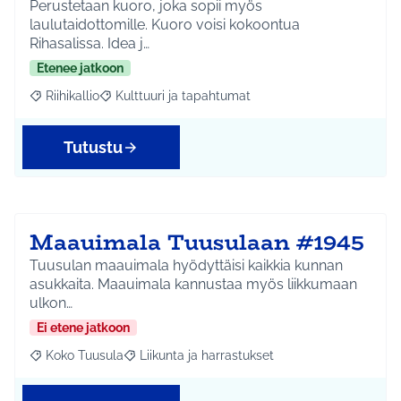
Perustetaan kuoro, joka sopii myös
laulutaidottomille. Kuoro voisi kokoontua
Rihasalissa. Idea j…
Etenee jatkoon
Riihikallio
Kulttuuri ja tapahtumat
Rajaa tulokset aihepiirin mukaan: Riihikallio
Rajaa tulokset teeman mukaan: Kulttuuri ja tapaht
Tutustu
Maauimala Tuusulaan #1945
Tuusulan maauimala hyödyttäisi kaikkia kunnan
asukkaita. Maauimala kannustaa myös liikkumaan
ulkon…
Ei etene jatkoon
Koko Tuusula
Liikunta ja harrastukset
Rajaa tulokset aihepiirin mukaan: Koko Tuusula
Rajaa tulokset teeman mukaan: Liikunta ja harr