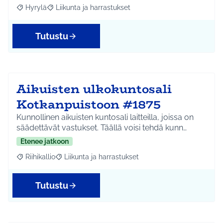
Hyrylä
Liikunta ja harrastukset
Rajaa tulokset aihepiirin mukaan: Hyrylä
Rajaa tulokset teeman mukaan: Liikunta ja harrastuks
Tutustu
Aikuisten ulkokuntosali
Kotkanpuistoon #1875
Kunnollinen aikuisten kuntosali laitteilla, joissa on
säädettävät vastukset. Täällä voisi tehdä kunn…
Etenee jatkoon
Riihikallio
Liikunta ja harrastukset
Rajaa tulokset aihepiirin mukaan: Riihikallio
Rajaa tulokset teeman mukaan: Liikunta ja harrastu
Tutustu