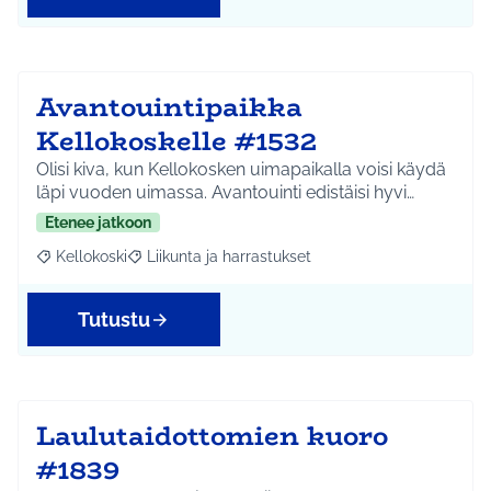
Avantouintipaikka
Kellokoskelle #1532
Olisi kiva, kun Kellokosken uimapaikalla voisi käydä
läpi vuoden uimassa. Avantouinti edistäisi hyvi…
Etenee jatkoon
Kellokoski
Liikunta ja harrastukset
Rajaa tulokset aihepiirin mukaan: Kellokoski
Rajaa tulokset teeman mukaan: Liikunta ja harrast
Tutustu
Laulutaidottomien kuoro
#1839