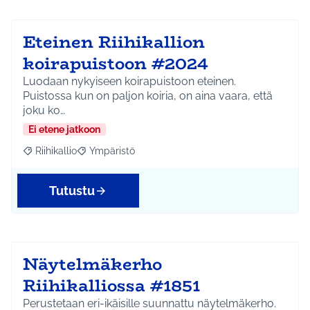
Eteinen Riihikallion
koirapuistoon #2024
Luodaan nykyiseen koirapuistoon eteinen.
Puistossa kun on paljon koiria, on aina vaara, että
joku ko…
Ei etene jatkoon
Riihikallio
Ympäristö
Rajaa tulokset aihepiirin mukaan: Riihikallio
Rajaa tulokset teeman mukaan: Ympäristö
Tutustu
Näytelmäkerho
Riihikalliossa #1851
Perustetaan eri-ikäisille suunnattu näytelmäkerho.