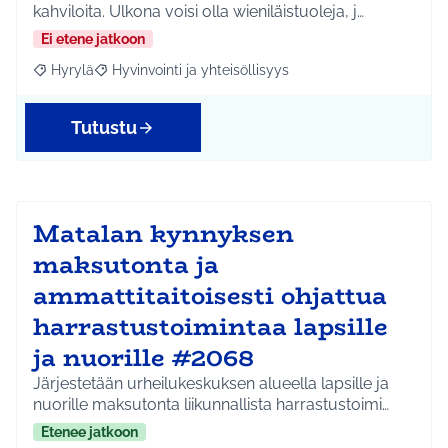
kahviloita. Ulkona voisi olla wieniläistuoleja, j…
Ei etene jatkoon
Hyrylä
Hyvinvointi ja yhteisöllisyys
Rajaa tulokset aihepiirin mukaan: Hyrylä
Rajaa tulokset teeman mukaan: Hyvinvointi ja yhteisöl
Tutustu
Matalan kynnyksen
maksutonta ja
ammattitaitoisesti ohjattua
harrastustoimintaa lapsille
ja nuorille #2068
Järjestetään urheilukeskuksen alueella lapsille ja
nuorille maksutonta liikunnallista harrastustoimi…
Etenee jatkoon