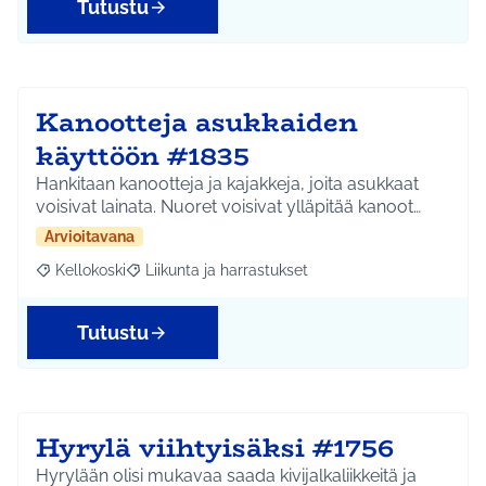
Tutustu
Kanootteja asukkaiden
käyttöön #1835
Hankitaan kanootteja ja kajakkeja, joita asukkaat
voisivat lainata. Nuoret voisivat ylläpitää kanoot…
Arvioitavana
Kellokoski
Liikunta ja harrastukset
Rajaa tulokset aihepiirin mukaan: Kellokoski
Rajaa tulokset teeman mukaan: Liikunta ja harrast
Tutustu
Hyrylä viihtyisäksi #1756
Hyrylään olisi mukavaa saada kivijalkaliikkeitä ja