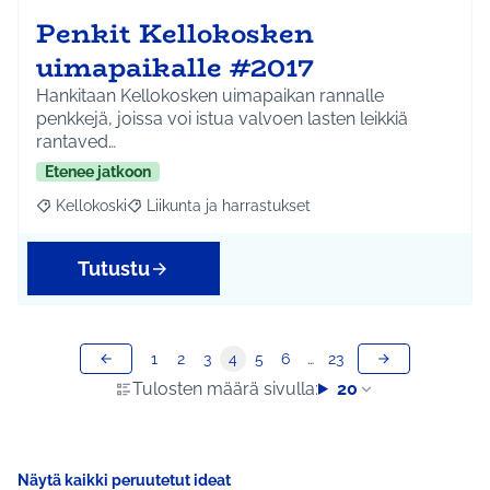
Penkit Kellokosken
uimapaikalle #2017
Hankitaan Kellokosken uimapaikan rannalle
penkkejä, joissa voi istua valvoen lasten leikkiä
rantaved…
Etenee jatkoon
Kellokoski
Liikunta ja harrastukset
Rajaa tulokset aihepiirin mukaan: Kellokoski
Rajaa tulokset teeman mukaan: Liikunta ja harrast
Tutustu
1
2
3
4
5
6
…
23
Tulosten määrä sivulla:
20
Näytä kaikki peruutetut ideat