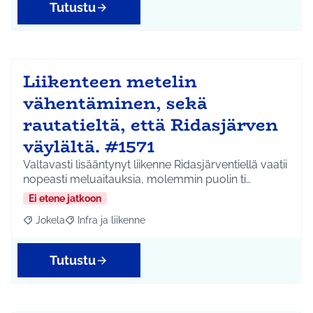
Tutustu
Liikenteen metelin
vähentäminen, sekä
rautatieltä, että Ridasjärven
väylältä. #1571
Valtavasti lisääntynyt liikenne Ridasjärventiellä vaatii
nopeasti meluaitauksia, molemmin puolin ti…
Ei etene jatkoon
Jokela
Infra ja liikenne
Rajaa tulokset aihepiirin mukaan: Jokela
Rajaa tulokset teeman mukaan: Infra ja liikenne
Tutustu