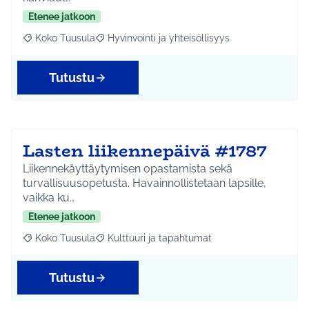
Etenee jatkoon
Koko Tuusula
Hyvinvointi ja yhteisöllisyys
Rajaa tulokset aihepiirin mukaan: Koko Tuusula
Rajaa tulokset teeman mukaan: Hyvinvointi ja y
Tutustu
Lasten liikennepäivä #1787
Liikennekäyttäytymisen opastamista sekä
turvallisuusopetusta. Havainnollistetaan lapsille,
vaikka ku…
Etenee jatkoon
Koko Tuusula
Kulttuuri ja tapahtumat
Rajaa tulokset aihepiirin mukaan: Koko Tuusula
Rajaa tulokset teeman mukaan: Kulttuuri ja ta
Tutustu