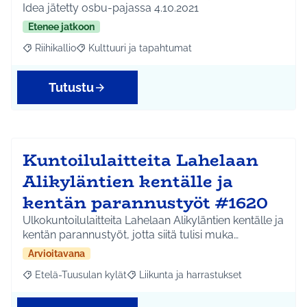
Idea jätetty osbu-pajassa 4.10.2021
Etenee jatkoon
Riihikallio
Kulttuuri ja tapahtumat
Rajaa tulokset aihepiirin mukaan: Riihikallio
Rajaa tulokset teeman mukaan: Kulttuuri ja tapaht
Tutustu
Kuntoilulaitteita Lahelaan
Alikyläntien kentälle ja
kentän parannustyöt #1620
Ulkokuntoilulaitteita Lahelaan Alikyläntien kentälle ja
kentän parannustyöt, jotta siitä tulisi muka…
Arvioitavana
Etelä-Tuusulan kylät
Liikunta ja harrastukset
Rajaa tulokset aihepiirin mukaan: Etelä-Tuusulan kylät
Rajaa tulokset teeman mukaan: Liikunta