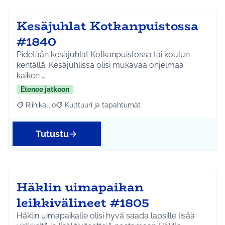
Kesäjuhlat Kotkanpuistossa
#1840
Pidetään kesäjuhlat Kotkanpuistossa tai koulun
kentällä. Kesäjuhlissa olisi mukavaa ohjelmaa
kaiken …
Etenee jatkoon
Riihikallio
Kulttuuri ja tapahtumat
Rajaa tulokset aihepiirin mukaan: Riihikallio
Rajaa tulokset teeman mukaan: Kulttuuri ja tapaht
Tutustu
Häklin uimapaikan
leikkivälineet #1805
Häklin uimapaikalle olisi hyvä saada lapsille lisää