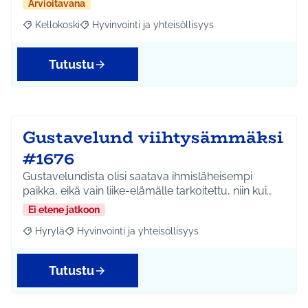
Arvioitavana
Kellokoski
Hyvinvointi ja yhteisöllisyys
Rajaa tulokset aihepiirin mukaan: Kellokoski
Rajaa tulokset teeman mukaan: Hyvinvointi ja yhtei
Tutustu
Gustavelund viihtysämmäksi
#1676
Gustavelundista olisi saatava ihmisläheisempi
paikka, eikä vain liike-elämälle tarkoitettu, niin kui…
Ei etene jatkoon
Hyrylä
Hyvinvointi ja yhteisöllisyys
Rajaa tulokset aihepiirin mukaan: Hyrylä
Rajaa tulokset teeman mukaan: Hyvinvointi ja yhteisöl
Tutustu