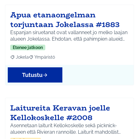
Apua etanaongelman
torjuntaan Jokelassa #1883
Espanjan siruetanat ovat vallanneet jo melko laajan
alueen Jokelassa. Ehdotan, että pahimpien alueid…
Etenee jatkoon
Jokela
Ympäristö
Rajaa tulokset aihepiirin mukaan: Jokela
Rajaa tulokset teeman mukaan: Ympäristö
Tutustu
Laitureita Keravan joelle
Kellokoskelle #2008
Asennetaan laiturit Kellokoskelle sekä picknick-
alueen että Rivieran rannoille. Laiturit mahdollist…