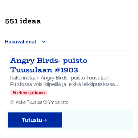
551 ideaa
Hakuvalinnat
Angry Birds- puisto
Tuusulaan #1903
Rakennetaan Angry Birds- puisto Tuusulaan.
Puistossa voisi kiipeillä ja leikkiä leikkipuistossa. …
Ei etene jatkoon
Koko Tuusula
Ympäristö
Rajaa tulokset aihepiirin mukaan: Koko Tuusula
Rajaa tulokset teeman mukaan: Ympäristö
Tutustu