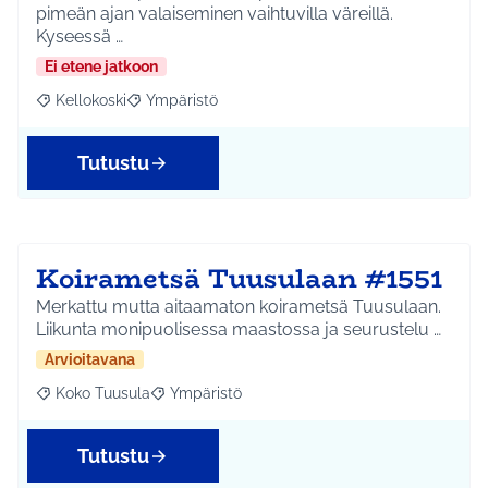
pimeän ajan valaiseminen vaihtuvilla väreillä.
Kyseessä …
Ei etene jatkoon
Kellokoski
Ympäristö
Rajaa tulokset aihepiirin mukaan: Kellokoski
Rajaa tulokset teeman mukaan: Ympäristö
Tutustu
Koirametsä Tuusulaan #1551
Merkattu mutta aitaamaton koirametsä Tuusulaan.
Liikunta monipuolisessa maastossa ja seurustelu …
Arvioitavana
Koko Tuusula
Ympäristö
Rajaa tulokset aihepiirin mukaan: Koko Tuusula
Rajaa tulokset teeman mukaan: Ympäristö
Tutustu