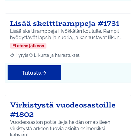
Lisää skeittiramppeja #1731
Lisää skeittiramppeja Hyökkälän koululle. Rampit
hyödyttävät lapsia ja nuoria, ja kannustavat liikun…
Ei etene jatkoon
Hyrylä
Liikunta ja harrastukset
Rajaa tulokset aihepiirin mukaan: Hyrylä
Rajaa tulokset teeman mukaan: Liikunta ja harrastuks
Tutustu
Virkistystä vuodeosastoille
#1802
Vuodeosaston potilaille ja heidän omaisilleen
virkistystä arkeen tuovia asioita esimerkiksi
kahviaut…