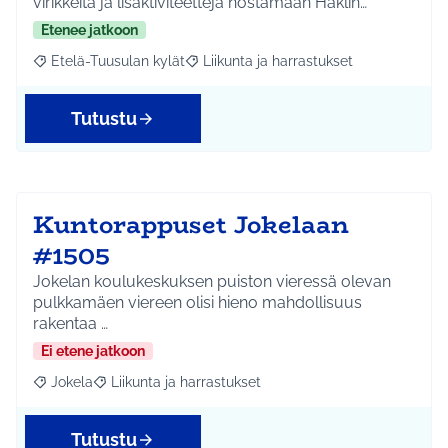
virikkeitä ja lisäktiviteettejä nostamaan Häklin…
Etenee jatkoon
Etelä-Tuusulan kylät
Liikunta ja harrastukset
Rajaa tulokset aihepiirin mukaan: Etelä-Tuusulan kylät
Rajaa tulokset teeman mukaan: Liikunta
Tutustu
Kuntorappuset Jokelaan
#1505
Jokelan koulukeskuksen puiston vieressä olevan
pulkkamäen viereen olisi hieno mahdollisuus
rakentaa …
Ei etene jatkoon
Jokela
Liikunta ja harrastukset
Rajaa tulokset aihepiirin mukaan: Jokela
Rajaa tulokset teeman mukaan: Liikunta ja harrastuks
Tutustu