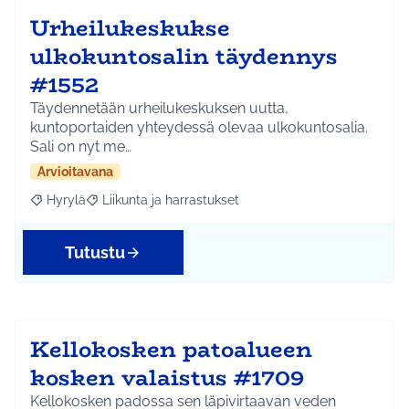
Urheilukeskukse
ulkokuntosalin täydennys
#1552
Täydennetään urheilukeskuksen uutta,
kuntoportaiden yhteydessä olevaa ulkokuntosalia.
Sali on nyt me…
Arvioitavana
Hyrylä
Liikunta ja harrastukset
Rajaa tulokset aihepiirin mukaan: Hyrylä
Rajaa tulokset teeman mukaan: Liikunta ja harrastuks
Tutustu
Kellokosken patoalueen
kosken valaistus #1709
Kellokosken padossa sen läpivirtaavan veden