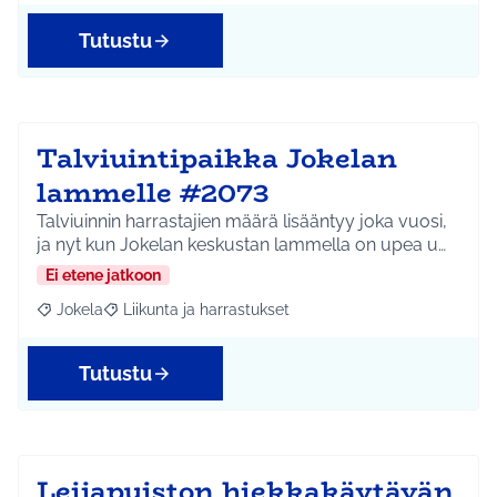
Tutustu
Talviuintipaikka Jokelan
lammelle #2073
Talviuinnin harrastajien määrä lisääntyy joka vuosi,
ja nyt kun Jokelan keskustan lammella on upea u…
Ei etene jatkoon
Jokela
Liikunta ja harrastukset
Rajaa tulokset aihepiirin mukaan: Jokela
Rajaa tulokset teeman mukaan: Liikunta ja harrastuks
Tutustu
Leijapuiston hiekkakäytävän