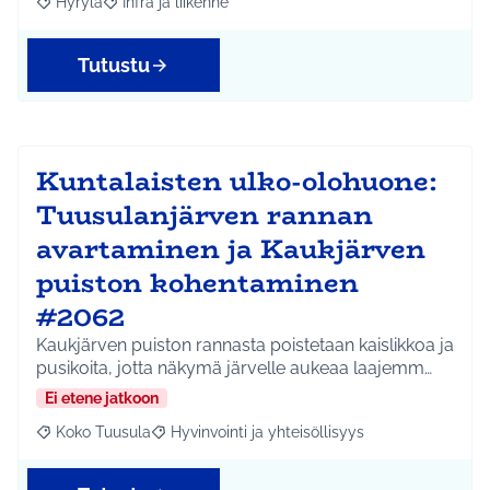
Hyrylä
Infra ja liikenne
Rajaa tulokset aihepiirin mukaan: Hyrylä
Rajaa tulokset teeman mukaan: Infra ja liikenne
Tutustu
Kuntalaisten ulko-olohuone:
Tuusulanjärven rannan
avartaminen ja Kaukjärven
puiston kohentaminen
#2062
Kaukjärven puiston rannasta poistetaan kaislikkoa ja
pusikoita, jotta näkymä järvelle aukeaa laajemm…
Ei etene jatkoon
Koko Tuusula
Hyvinvointi ja yhteisöllisyys
Rajaa tulokset aihepiirin mukaan: Koko Tuusula
Rajaa tulokset teeman mukaan: Hyvinvointi ja y