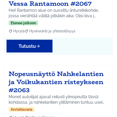
Vessa Rantamoon #2067
Hei! Rantamon alue on suosittu linturetkikohde,
jossa vierähtää välillä pitkäkin aika. Olisi kiva j…
Etenee jatkoon
Hyrylä
Hyvinvointi ja yhteisöllisyys
Rajaa tulokset aihepiirin mukaan: Hyrylä
Rajaa tulokset teeman mukaan: Hyvinvointi ja yhteisöl
Tutustu
Nopeusnäyttö Nahkelantien
ja Voikukantien risteykseen
#2063
Monet autoilijat ajavat reilusti ylinopeutta tässä
kohdassa, ja nahkelantien ylittäminen tuntuu usei…
Arvioitavana