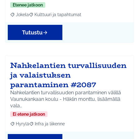
Etenee jatkoon
Jokela
Kulttuuri ja tapahtumat
Rajaa tulokset aihepiirin mukaan: Jokela
Rajaa tulokset teeman mukaan: Kulttuuri ja tapahtum
Tutustu
Nahkelantien turvallisuuden
ja valaistuksen
parantaminen #2087
Nahkelantien turvallisuuden parantaminen välillä
Vaunukankaan koulu - Häklin monttu, lisäämällä
vala…
Ei etene jatkoon
Hyrylä
Infra ja liikenne
Rajaa tulokset aihepiirin mukaan: Hyrylä
Rajaa tulokset teeman mukaan: Infra ja liikenne