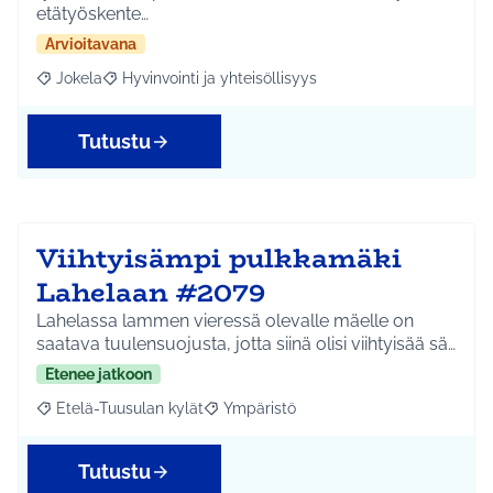
etätyöskente…
Arvioitavana
Jokela
Hyvinvointi ja yhteisöllisyys
Rajaa tulokset aihepiirin mukaan: Jokela
Rajaa tulokset teeman mukaan: Hyvinvointi ja yhteisöl
Tutustu
Viihtyisämpi pulkkamäki
Lahelaan #2079
Lahelassa lammen vieressä olevalle mäelle on
saatava tuulensuojusta, jotta siinä olisi viihtyisää sä…
Etenee jatkoon
Etelä-Tuusulan kylät
Ympäristö
Rajaa tulokset aihepiirin mukaan: Etelä-Tuusulan kylät
Rajaa tulokset teeman mukaan: Ympäri
Tutustu