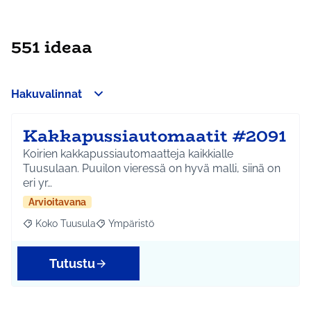
551 ideaa
Hakuvalinnat
Kakkapussiautomaatit #2091
Koirien kakkapussiautomaatteja kaikkialle
Tuusulaan. Puuilon vieressä on hyvä malli, siinä on
eri yr…
Arvioitavana
Koko Tuusula
Ympäristö
Rajaa tulokset aihepiirin mukaan: Koko Tuusula
Rajaa tulokset teeman mukaan: Ympäristö
Tutustu