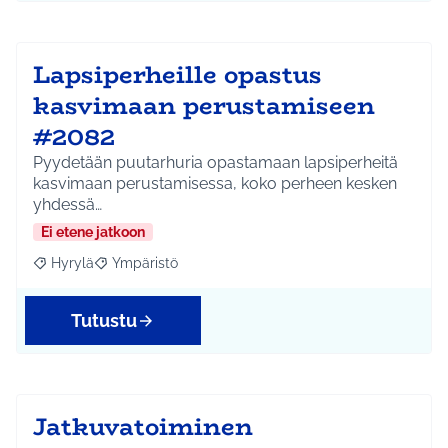
Lapsiperheille opastus
kasvimaan perustamiseen
#2082
Pyydetään puutarhuria opastamaan lapsiperheitä
kasvimaan perustamisessa, koko perheen kesken
yhdessä…
Ei etene jatkoon
Hyrylä
Ympäristö
Rajaa tulokset aihepiirin mukaan: Hyrylä
Rajaa tulokset teeman mukaan: Ympäristö
Tutustu
Jatkuvatoiminen