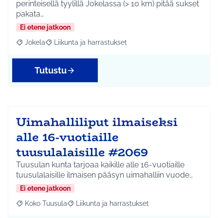
perinteisellä tyylillä Jokelassa (> 10 km) pitää sukset
pakata…
Ei etene jatkoon
Jokela
Liikunta ja harrastukset
Rajaa tulokset aihepiirin mukaan: Jokela
Rajaa tulokset teeman mukaan: Liikunta ja harrastuks
Tutustu
Uimahalliliput ilmaiseksi
alle 16-vuotiaille
tuusulalaisille #2069
Tuusulan kunta tarjoaa kaikille alle 16-vuotiaille
tuusulalaisille ilmaisen pääsyn uimahalliin vuode…
Ei etene jatkoon
Koko Tuusula
Liikunta ja harrastukset
Rajaa tulokset aihepiirin mukaan: Koko Tuusula
Rajaa tulokset teeman mukaan: Liikunta ja harr