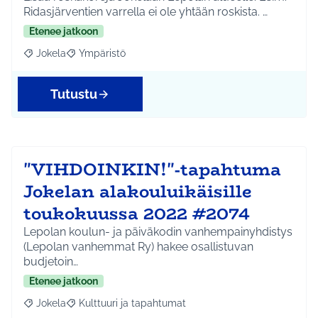
Ridasjärventien varrella ei ole yhtään roskista. …
Etenee jatkoon
Jokela
Ympäristö
Rajaa tulokset aihepiirin mukaan: Jokela
Rajaa tulokset teeman mukaan: Ympäristö
Tutustu
"VIHDOINKIN!"-tapahtuma
Jokelan alakouluikäisille
toukokuussa 2022 #2074
Lepolan koulun- ja päiväkodin vanhempainyhdistys
(Lepolan vanhemmat Ry) hakee osallistuvan
budjetoin…
Etenee jatkoon
Jokela
Kulttuuri ja tapahtumat
Rajaa tulokset aihepiirin mukaan: Jokela
Rajaa tulokset teeman mukaan: Kulttuuri ja tapahtum