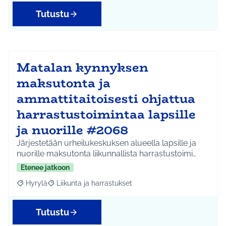
Tutustu
Matalan kynnyksen
maksutonta ja
ammattitaitoisesti ohjattua
harrastustoimintaa lapsille
ja nuorille #2068
Järjestetään urheilukeskuksen alueella lapsille ja
nuorille maksutonta liikunnallista harrastustoimi…
Etenee jatkoon
Hyrylä
Liikunta ja harrastukset
Rajaa tulokset aihepiirin mukaan: Hyrylä
Rajaa tulokset teeman mukaan: Liikunta ja harrastuks
Tutustu