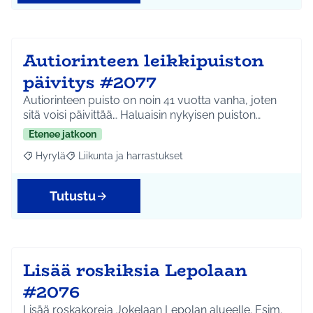
Autiorinteen leikkipuiston
päivitys #2077
Autiorinteen puisto on noin 41 vuotta vanha, joten
sitä voisi päivittää… Haluaisin nykyisen puiston…
Etenee jatkoon
Hyrylä
Liikunta ja harrastukset
Rajaa tulokset aihepiirin mukaan: Hyrylä
Rajaa tulokset teeman mukaan: Liikunta ja harrastuks
Tutustu
Lisää roskiksia Lepolaan
#2076
Lisää roskakoreja Jokelaan Lepolan alueelle. Esim.