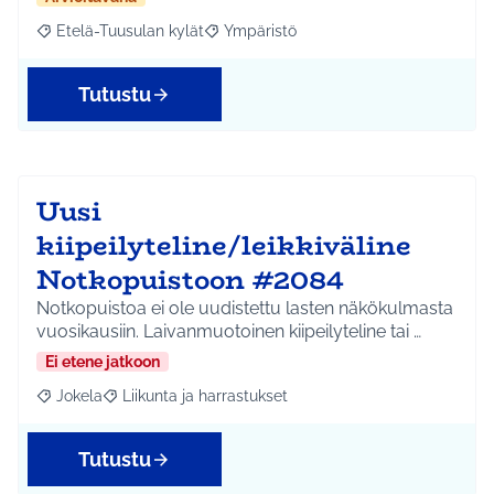
Etelä-Tuusulan kylät
Ympäristö
Rajaa tulokset aihepiirin mukaan: Etelä-Tuusulan kylät
Rajaa tulokset teeman mukaan: Ympäri
Tutustu
Uusi
kiipeilyteline/leikkiväline
Notkopuistoon #2084
Notkopuistoa ei ole uudistettu lasten näkökulmasta
vuosikausiin. Laivanmuotoinen kiipeilyteline tai …
Ei etene jatkoon
Jokela
Liikunta ja harrastukset
Rajaa tulokset aihepiirin mukaan: Jokela
Rajaa tulokset teeman mukaan: Liikunta ja harrastuks
Tutustu