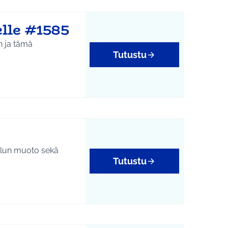
lle #1585
n ja tämä
Tutustu
oilun muoto sekä
Tutustu