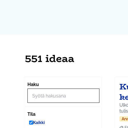
551 ideaa
K
Haku
k
Ulko
tuli
Tila
Arv
Kaikki
E