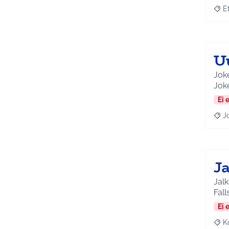
E
Raja
U
Joke
Joke
Ei 
J
Raja
Ja
Jalk
Fall
Ei 
K
Raj