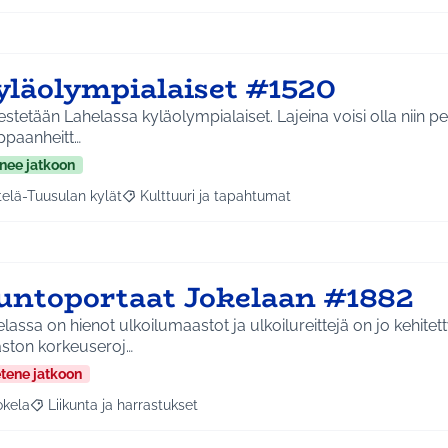
yläolympialaiset #1520
estetään Lahelassa kyläolympialaiset. Lajeina voisi olla niin pe
ppaanheitt…
nee jatkoon
telä-Tuusulan kylät
Kulttuuri ja tapahtumat
a tulokset aihepiirin mukaan: Etelä-Tuusulan kylät
Rajaa tulokset teeman mukaan: Kulttuuri ja tapa
untoportaat Jokelaan #1882
lassa on hienot ulkoilumaastot ja ulkoilureittejä on jo kehitet
ston korkeuseroj…
etene jatkoon
okela
Liikunta ja harrastukset
a tulokset aihepiirin mukaan: Jokela
Rajaa tulokset teeman mukaan: Liikunta ja harrastukset