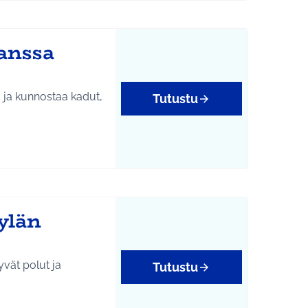
anssa
taa ja kunnostaa kadut,
Tutustu
ylän
yvät polut ja
Tutustu