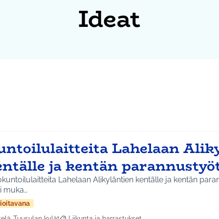
Ideat
untoilulaitteita Lahelaan Alik
entälle ja kentän parannustyö
kuntoilulaitteita Lahelaan Alikyläntien kentälle ja kentän paran
si muka…
ioitavana
telä-Tuusulan kylät
Liikunta ja harrastukset