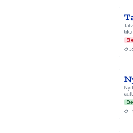
T
Talv
liik
Ei 
J
Raja
N
Nyrk
aut
Ete
H
Raja