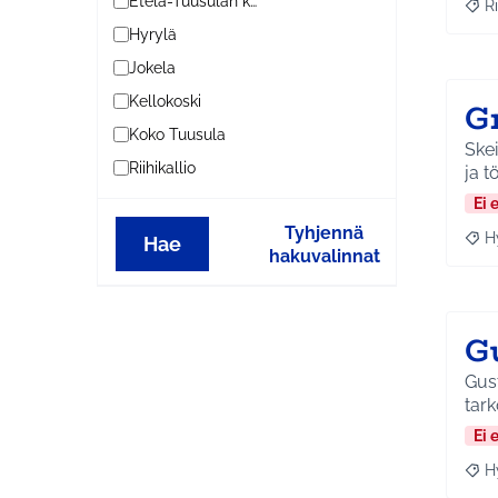
Etelä-Tuusulan kylät
Ri
Raja
Hyrylä
Jokela
Kellokoski
G
Koko Tuusula
Skei
Riihikallio
ja t
Ei 
Tyhjennä
H
Hae
Raja
hakuvalinnat
G
Gust
tark
Ei 
H
Raja