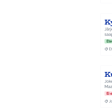
K
Järj
saa
Ete
E
Raja
K
Joke
Maa
Ei 
J
Raja