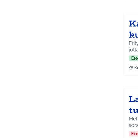
K
k
Erit
jott
Ete
K
Raj
L
t
Mets
sora
Ei 