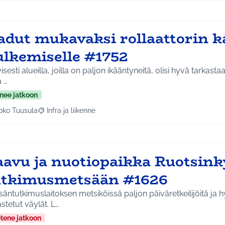
adut mukavaksi rollaattorin k
ulkemiselle #1752
yisesti alueilla, joilla on paljon ikääntyneitä, olisi hyvä tarkas
a …
nee jatkoon
oko Tuusula
Infra ja liikenne
aa tulokset aihepiirin mukaan: Koko Tuusula
Rajaa tulokset teeman mukaan: Infra ja liikenne
aavu ja nuotiopaikka Ruotsink
utkimusmetsään #1626
äntutkimuslaitoksen metsiköissä paljon päiväretkeilijöitä ja h
stetut väylät. L…
etene jatkoon