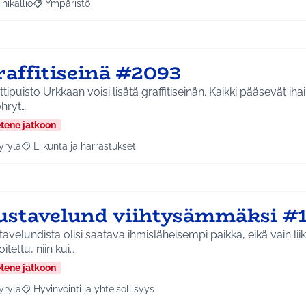
ihikallio
Ympäristö
a tulokset aihepiirin mukaan: Riihikallio
Rajaa tulokset teeman mukaan: Ympäristö
raffitiseinä #2093
ttipuisto Urkkaan voisi lisätä graffitiseinän. Kaikki pääsevät ih
öhryt…
etene jatkoon
yrylä
Liikunta ja harrastukset
a tulokset aihepiirin mukaan: Hyrylä
Rajaa tulokset teeman mukaan: Liikunta ja harrastukset
ustavelund viihtysämmäksi #
avelundista olisi saatava ihmisläheisempi paikka, eikä vain li
oitettu, niin kui…
etene jatkoon
yrylä
Hyvinvointi ja yhteisöllisyys
a tulokset aihepiirin mukaan: Hyrylä
Rajaa tulokset teeman mukaan: Hyvinvointi ja yhteisöllisyys