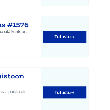
tukset
us #1576
aa sitä kuntoon.
Tutustu
uistoon
ras paikka oli
Tutustu