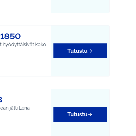
tukset
#1850
t hyödyttäisivät koko
Tutustu
3
ean jätti Lena
Tutustu
yys