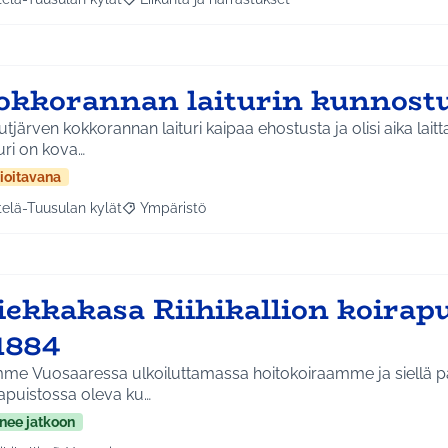
a tulokset aihepiirin mukaan: Etelä-Tuusulan kylät
Rajaa tulokset teeman mukaan: Liikunta ja harras
okkorannan laiturin kunnost
tjärven kokkorannan laituri kaipaa ehostusta ja olisi aika laitt
uri on kova…
ioitavana
telä-Tuusulan kylät
Ympäristö
a tulokset aihepiirin mukaan: Etelä-Tuusulan kylät
Rajaa tulokset teeman mukaan: Ympäristö
iekkakasa Riihikallion koirap
1884
mme Vuosaaressa ulkoiluttamassa hoitokoiraamme ja siellä pa
apuistossa oleva ku…
nee jatkoon