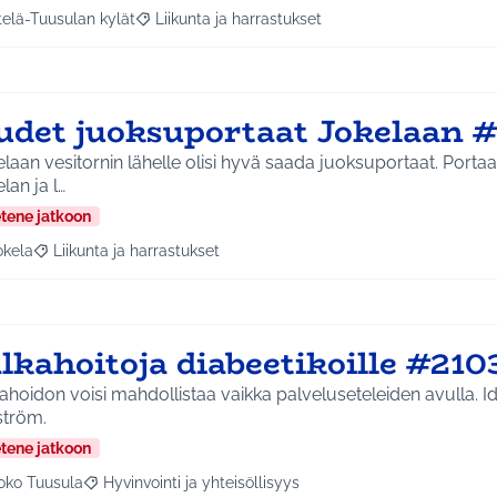
telä-Tuusulan kylät
Liikunta ja harrastukset
a tulokset aihepiirin mukaan: Etelä-Tuusulan kylät
Rajaa tulokset teeman mukaan: Liikunta ja harras
udet juoksuportaat Jokelaan 
laan vesitornin lähelle olisi hyvä saada juoksuportaat. Portaa
lan ja l…
etene jatkoon
okela
Liikunta ja harrastukset
a tulokset aihepiirin mukaan: Jokela
Rajaa tulokset teeman mukaan: Liikunta ja harrastukset
lkahoitoja diabeetikoille #210
ahoidon voisi mahdollistaa vaikka palveluseteleiden avulla. Id
ström.
etene jatkoon
oko Tuusula
Hyvinvointi ja yhteisöllisyys
aa tulokset aihepiirin mukaan: Koko Tuusula
Rajaa tulokset teeman mukaan: Hyvinvointi ja yhteisöllis