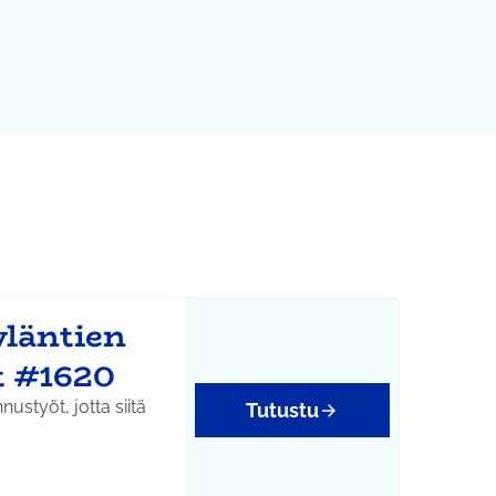
yläntien
t #1620
nustyöt, jotta siitä
Tutustu