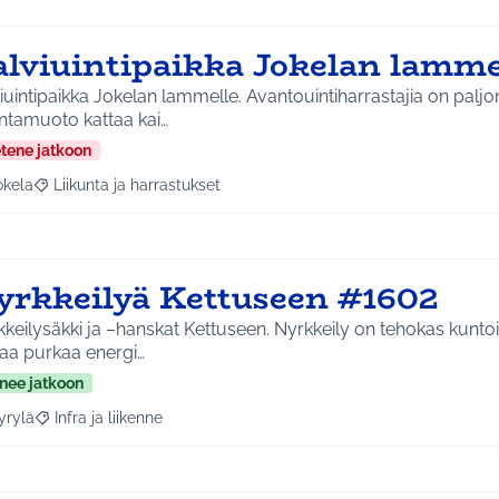
alviuintipaikka Jokelan lamme
iuintipaikka Jokelan lammelle. Avantouintiharrastajia on paljo
untamuoto kattaa kai…
etene jatkoon
okela
Liikunta ja harrastukset
a tulokset aihepiirin mukaan: Jokela
Rajaa tulokset teeman mukaan: Liikunta ja harrastukset
yrkkeilyä Kettuseen #1602
keilysäkki ja –hanskat Kettuseen. Nyrkkeily on tehokas kunt
taa purkaa energi…
nee jatkoon
yrylä
Infra ja liikenne
a tulokset aihepiirin mukaan: Hyrylä
Rajaa tulokset teeman mukaan: Infra ja liikenne