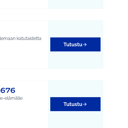
ailemaan katutaidetta
Tutustu
1676
ike-elämälle
Tutustu