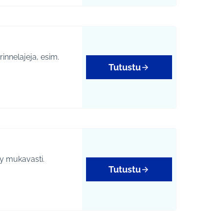
rinnelajeja, esim.
Tutustu
htumat
ty mukavasti.
Tutustu