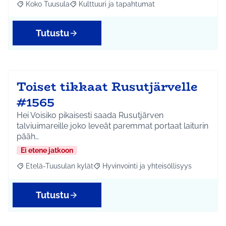
Koko Tuusula
Kulttuuri ja tapahtumat
Rajaa tulokset aihepiirin mukaan: Koko Tuusula
Rajaa tulokset teeman mukaan: Kulttuuri ja ta
Tutustu
Toiset tikkaat Rusutjärvelle
#1565
Hei Voisiko pikaisesti saada Rusutjärven
talviuimareille joko leveät paremmat portaat laiturin
pääh…
Ei etene jatkoon
Etelä-Tuusulan kylät
Hyvinvointi ja yhteisöllisyys
Rajaa tulokset aihepiirin mukaan: Etelä-Tuusulan kylät
Rajaa tulokset teeman mukaan: Hyvinvoin
Tutustu