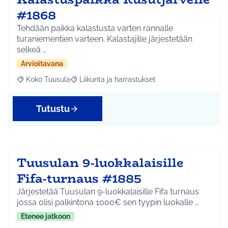
#1868
Tehdään paikka kalastusta varten rannalle
turaniementien varteen. Kalastajille järjestetään
selkeä …
Arvioitavana
Koko Tuusula
Liikunta ja harrastukset
Rajaa tulokset aihepiirin mukaan: Koko Tuusula
Rajaa tulokset teeman mukaan: Liikunta ja harr
Tutustu
Tuusulan 9-luokkalaisille
Fifa-turnaus #1885
Järjestetää Tuusulan 9-luokkalaisille Fifa turnaus
jossa olisi palkintona 1000€ sen tyypin luokalle …
Etenee jatkoon