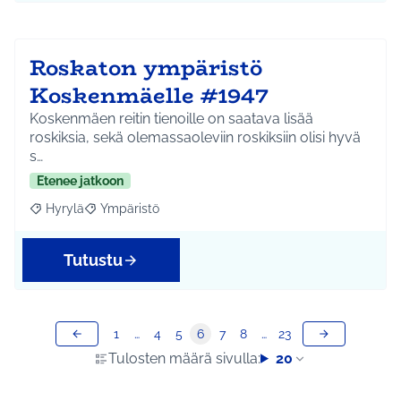
Roskaton ympäristö
Koskenmäelle #1947
Koskenmäen reitin tienoille on saatava lisää
roskiksia, sekä olemassaoleviin roskiksiin olisi hyvä
s…
Etenee jatkoon
Hyrylä
Ympäristö
Rajaa tulokset aihepiirin mukaan: Hyrylä
Rajaa tulokset teeman mukaan: Ympäristö
Tutustu
1
…
4
5
6
7
8
…
23
Tulosten määrä sivulla:
20