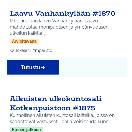
Laavu Vanhankylään #1870
Rakennetaan laavu Vanhankylään. Laavu
mahdollistaa monipuolisen ja ympärivuotisen
ulkoilun kaikille …
Arvioitavana
Jokela
Ympäristö
Rajaa tulokset aihepiirin mukaan: Jokela
Rajaa tulokset teeman mukaan: Ympäristö
Tutustu
Aikuisten ulkokuntosali
Kotkanpuistoon #1875
Kunnollinen aikuisten kuntosali laitteilla, joissa on
säädettävät vastukset. Täällä voisi tehdä kunn…
Etenee jatkoon