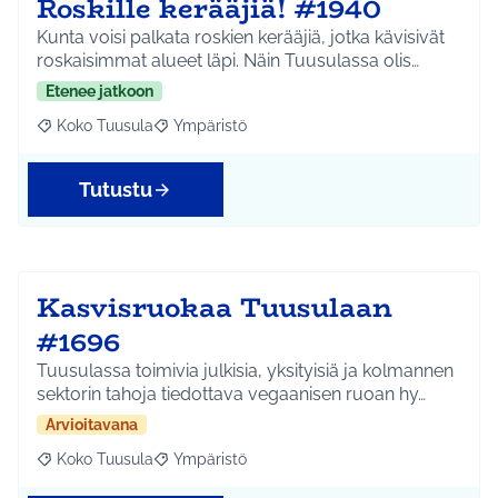
Roskille kerääjiä! #1940
Kunta voisi palkata roskien kerääjiä, jotka kävisivät
roskaisimmat alueet läpi. Näin Tuusulassa olis…
Etenee jatkoon
Koko Tuusula
Ympäristö
Rajaa tulokset aihepiirin mukaan: Koko Tuusula
Rajaa tulokset teeman mukaan: Ympäristö
Tutustu
Kasvisruokaa Tuusulaan
#1696
Tuusulassa toimivia julkisia, yksityisiä ja kolmannen
sektorin tahoja tiedottava vegaanisen ruoan hy…
Arvioitavana
Koko Tuusula
Ympäristö
Rajaa tulokset aihepiirin mukaan: Koko Tuusula
Rajaa tulokset teeman mukaan: Ympäristö