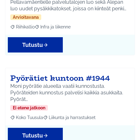
Pellavamäentielle palvelutalojen luo sekä Alepan
luo uudet pysäkkikatokset, joissa on kiinteät penki…
Arvioitavana
Riihikallio
Infra ja liikenne
Rajaa tulokset aihepiirin mukaan: Riihikallio
Rajaa tulokset teeman mukaan: Infra ja liikenne
Tutustu
Pyörätiet kuntoon #1944
Moni pyörätie alueella vaatii kunnostusta.
Pyöräteiden kunnostus palvelisi kaikkia asukkaita.
Pyörät…
Ei etene jatkoon
Koko Tuusula
Liikunta ja harrastukset
Rajaa tulokset aihepiirin mukaan: Koko Tuusula
Rajaa tulokset teeman mukaan: Liikunta ja harr
Tutustu