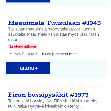
Maauimala Tuusulaan #1945
Tuusulan maauimala hyödyttäisi kaikkia kunnan
asukkaita. Maauimala kannustaa myös liikkumaan
ulkon…
Ei etene jatkoon
Koko Tuusula
Liikunta ja harrastukset
Rajaa tulokset aihepiirin mukaan: Koko Tuusula
Rajaa tulokset teeman mukaan: Liikunta ja harr
Tutustu
Firan bussipysäkit #1873
Toivon, että bussipysäkit FIRA siistittäisiin samoin,
kuin välillä Hyrylä-Riihikalliokin on tehty. …