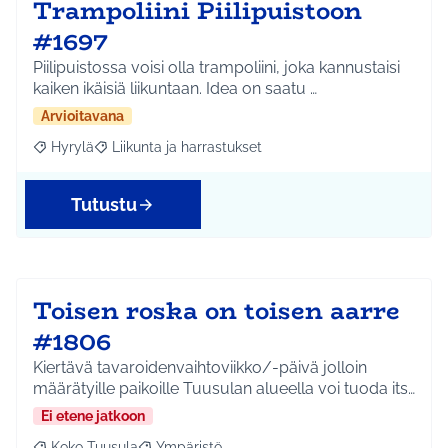
Trampoliini Piilipuistoon
#1697
Piilipuistossa voisi olla trampoliini, joka kannustaisi
kaiken ikäisiä liikuntaan. Idea on saatu …
Arvioitavana
Hyrylä
Liikunta ja harrastukset
Rajaa tulokset aihepiirin mukaan: Hyrylä
Rajaa tulokset teeman mukaan: Liikunta ja harrastuks
Tutustu
Toisen roska on toisen aarre
#1806
Kiertävä tavaroidenvaihtoviikko/-päivä jolloin
määrätyille paikoille Tuusulan alueella voi tuoda its…
Ei etene jatkoon
Koko Tuusula
Ympäristö