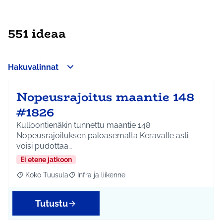
551 ideaa
Hakuvalinnat
Nopeusrajoitus maantie 148
#1826
Kulloontienäkin tunnettu maantie 148
Nopeusrajoituksen paloasemalta Keravalle asti
voisi pudottaa…
Ei etene jatkoon
Koko Tuusula
Infra ja liikenne
Rajaa tulokset aihepiirin mukaan: Koko Tuusula
Rajaa tulokset teeman mukaan: Infra ja liikenne
Tutustu