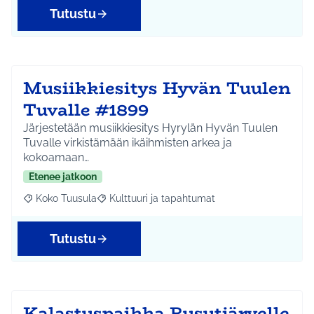
Tutustu
Musiikkiesitys Hyvän Tuulen
Tuvalle #1899
Järjestetään musiikkiesitys Hyrylän Hyvän Tuulen
Tuvalle virkistämään ikäihmisten arkea ja
kokoamaan…
Etenee jatkoon
Koko Tuusula
Kulttuuri ja tapahtumat
Rajaa tulokset aihepiirin mukaan: Koko Tuusula
Rajaa tulokset teeman mukaan: Kulttuuri ja ta
Tutustu
Kalastuspaikka Rusutjärvelle