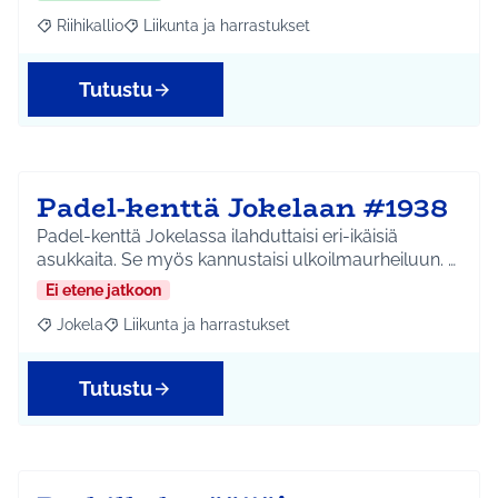
Riihikallio
Liikunta ja harrastukset
Rajaa tulokset aihepiirin mukaan: Riihikallio
Rajaa tulokset teeman mukaan: Liikunta ja harrastu
Tutustu
Padel-kenttä Jokelaan #1938
Padel-kenttä Jokelassa ilahduttaisi eri-ikäisiä
asukkaita. Se myös kannustaisi ulkoilmaurheiluun. …
Ei etene jatkoon
Jokela
Liikunta ja harrastukset
Rajaa tulokset aihepiirin mukaan: Jokela
Rajaa tulokset teeman mukaan: Liikunta ja harrastuks
Tutustu