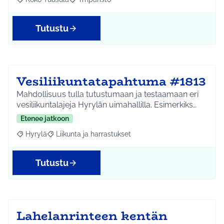
Rajaa tulokset aihepiirin mukaan: Koko Tuusula
Rajaa tulokset teeman mukaan: Ympäristö
Tutustu
Vesiliikuntatapahtuma #1813
Mahdollisuus tulla tutustumaan ja testaamaan eri
vesiliikuntalajeja Hyrylän uimahallilla. Esimerkiks…
Etenee jatkoon
Hyrylä
Liikunta ja harrastukset
Rajaa tulokset aihepiirin mukaan: Hyrylä
Rajaa tulokset teeman mukaan: Liikunta ja harrastuks
Tutustu
Lahelanrinteen kentän