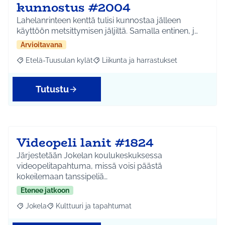
kunnostus #2004
Lahelanrinteen kenttä tulisi kunnostaa jälleen
käyttöön metsittymisen jäljiltä. Samalla entinen, j…
Arvioitavana
Etelä-Tuusulan kylät
Liikunta ja harrastukset
Rajaa tulokset aihepiirin mukaan: Etelä-Tuusulan kylät
Rajaa tulokset teeman mukaan: Liikunta
Tutustu
Videopeli lanit #1824
Järjestetään Jokelan koulukeskuksessa
videopelitapahtuma, missä voisi päästä
kokeilemaan tanssipeliä…
Etenee jatkoon
Jokela
Kulttuuri ja tapahtumat
Rajaa tulokset aihepiirin mukaan: Jokela
Rajaa tulokset teeman mukaan: Kulttuuri ja tapahtum