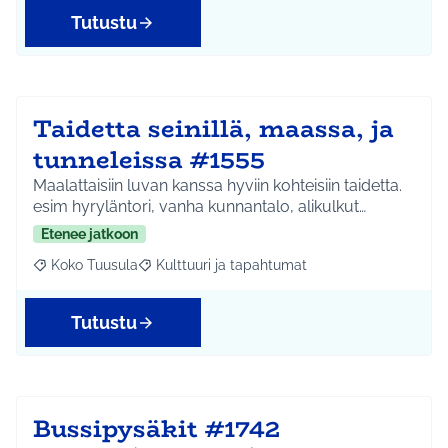
Tutustu
Taidetta seinillä, maassa, ja
tunneleissa #1555
Maalattaisiin luvan kanssa hyviin kohteisiin taidetta.
esim hyryläntori, vanha kunnantalo, alikulkut…
Etenee jatkoon
Koko Tuusula
Kulttuuri ja tapahtumat
Rajaa tulokset aihepiirin mukaan: Koko Tuusula
Rajaa tulokset teeman mukaan: Kulttuuri ja ta
Tutustu
Bussipysäkit #1742