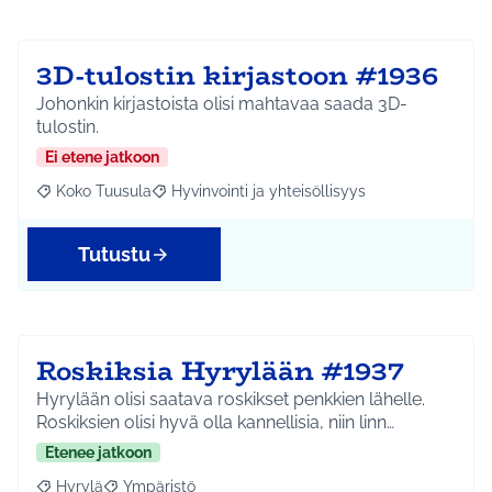
3D-tulostin kirjastoon #1936
Johonkin kirjastoista olisi mahtavaa saada 3D-
tulostin.
Ei etene jatkoon
Koko Tuusula
Hyvinvointi ja yhteisöllisyys
Rajaa tulokset aihepiirin mukaan: Koko Tuusula
Rajaa tulokset teeman mukaan: Hyvinvointi ja y
Tutustu
Roskiksia Hyrylään #1937
Hyrylään olisi saatava roskikset penkkien lähelle.
Roskiksien olisi hyvä olla kannellisia, niin linn…
Etenee jatkoon
Hyrylä
Ympäristö