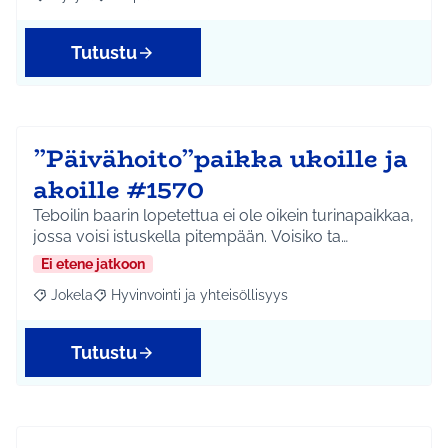
Rajaa tulokset aihepiirin mukaan: Hyrylä
Rajaa tulokset teeman mukaan: Ympäristö
Tutustu
”Päivähoito”paikka ukoille ja
akoille #1570
Teboilin baarin lopetettua ei ole oikein turinapaikkaa,
jossa voisi istuskella pitempään. Voisiko ta…
Ei etene jatkoon
Jokela
Hyvinvointi ja yhteisöllisyys
Rajaa tulokset aihepiirin mukaan: Jokela
Rajaa tulokset teeman mukaan: Hyvinvointi ja yhteisöl
Tutustu