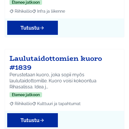
Etenee jatkoon
Riihikallio
Infra ja liikenne
Rajaa tulokset aihepiirin mukaan: Riihikallio
Rajaa tulokset teeman mukaan: Infra ja liikenne
Tutustu
Laulutaidottomien kuoro
#1839
Perustetaan kuoro, joka sopii myös
laulutaidottomille. Kuoro voisi kokoontua
Rihasalissa. Idea j…
Etenee jatkoon
Riihikallio
Kulttuuri ja tapahtumat
Rajaa tulokset aihepiirin mukaan: Riihikallio
Rajaa tulokset teeman mukaan: Kulttuuri ja tapaht
Tutustu