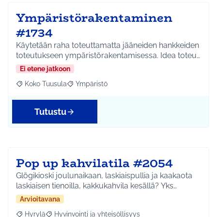
Ympäristörakentaminen
#1734
Käytetään raha toteuttamatta jääneiden hankkeiden
toteutukseen ympäristörakentamisessa. Idea toteu…
Ei etene jatkoon
Koko Tuusula
Ympäristö
Rajaa tulokset aihepiirin mukaan: Koko Tuusula
Rajaa tulokset teeman mukaan: Ympäristö
Tutustu
Pop up kahvilatila #2054
Glögikioski joulunaikaan, laskiaispullia ja kaakaota
laskiaisen tienoilla, kakkukahvila kesällä? Yks…
Arvioitavana
Hyrylä
Hyvinvointi ja yhteisöllisyys