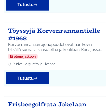
Tutustu
Töyssyjä Korvenrannantielle
#1968
Korvenrannantien ajonopeudet ovat liian kovia.
Pitkällä suoralla kaasutellaa ja keulitaan. Koeajossa…
Ei etene jatkoon
Riihikallio
Infra ja liikenne
Rajaa tulokset aihepiirin mukaan: Riihikallio
Rajaa tulokset teeman mukaan: Infra ja liikenne
Tutustu
Frisbeegolfrata Jokelaan