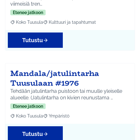
viimeisiä tren…
Etenee jatkoon
Koko Tuusula
Kulttuuri ja tapahtumat
Rajaa tulokset aihepiirin mukaan: Koko Tuusula
Rajaa tulokset teeman mukaan: Kulttuuri ja ta
Tutustu
Mandala/jatulintarha
Tuusulaan #1976
Tehdään jatulintarha puistoon tai muulle yleiselle
alueelle. (Jatulintarha on kivien reunustama …
Etenee jatkoon
Koko Tuusula
Ympäristö
Rajaa tulokset aihepiirin mukaan: Koko Tuusula
Rajaa tulokset teeman mukaan: Ympäristö
Tutustu