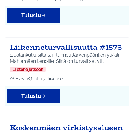
Rajaa tulokset aihepiirin mukaan: Hyrylä
Rajaa tulokset teeman mukaan: Hyvinvointi ja yhteisöl
Tutustu
Liikenneturvallisuutta #1573
1. Jalankulkusilta tai -tunneli Järvenpääntien yli/ali
Mahlamäen tienoille. Siinä on turvalliset yli…
Ei etene jatkoon
Hyrylä
Infra ja liikenne
Rajaa tulokset aihepiirin mukaan: Hyrylä
Rajaa tulokset teeman mukaan: Infra ja liikenne
Tutustu
Koskenmäen virkistysalueen