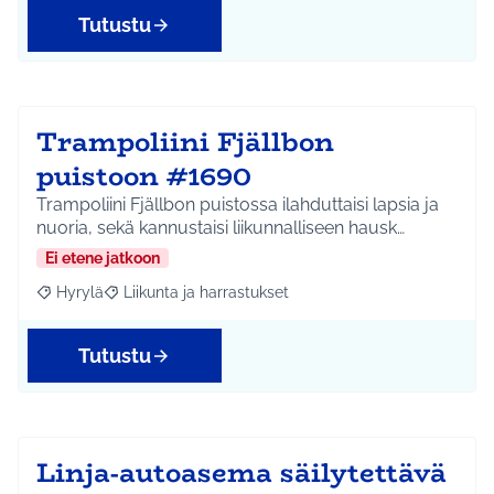
Tutustu
Trampoliini Fjällbon
puistoon #1690
Trampoliini Fjällbon puistossa ilahduttaisi lapsia ja
nuoria, sekä kannustaisi liikunnalliseen hausk…
Ei etene jatkoon
Hyrylä
Liikunta ja harrastukset
Rajaa tulokset aihepiirin mukaan: Hyrylä
Rajaa tulokset teeman mukaan: Liikunta ja harrastuks
Tutustu
Linja-autoasema säilytettävä