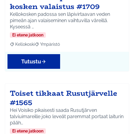
kosken valaistus #1709
Kellokosken padossa sen läpivirtaavan veden
pimeän ajan valaiseminen vaihtuvilla väreillä.
Kyseessä …
Ei etene jatkoon
Kellokoski
Ympäristö
Rajaa tulokset aihepiirin mukaan: Kellokoski
Rajaa tulokset teeman mukaan: Ympäristö
Tutustu
Toiset tikkaat Rusutjärvelle
#1565
Hei Voisiko pikaisesti saada Rusutjärven
talviuimareille joko leveät paremmat portaat laiturin
pääh…
Ei etene jatkoon