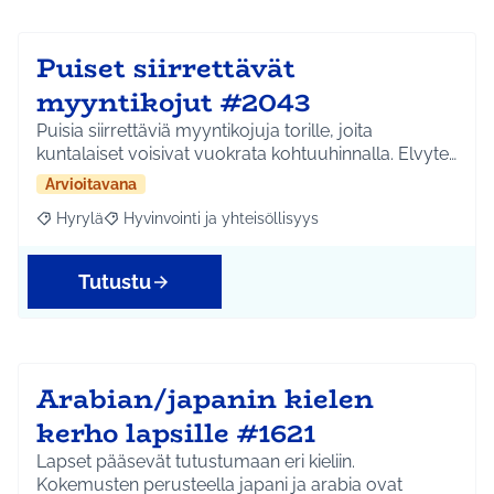
Puiset siirrettävät
myyntikojut #2043
Puisia siirrettäviä myyntikojuja torille, joita
kuntalaiset voisivat vuokrata kohtuuhinnalla. Elvyte…
Arvioitavana
Hyrylä
Hyvinvointi ja yhteisöllisyys
Rajaa tulokset aihepiirin mukaan: Hyrylä
Rajaa tulokset teeman mukaan: Hyvinvointi ja yhteisöl
Tutustu
Arabian/japanin kielen
kerho lapsille #1621
Lapset pääsevät tutustumaan eri kieliin.
Kokemusten perusteella japani ja arabia ovat