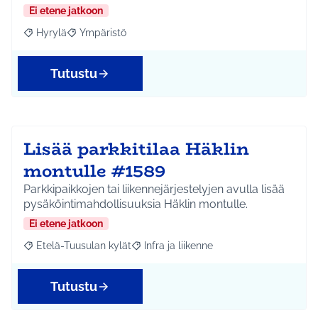
Ei etene jatkoon
Hyrylä
Ympäristö
Rajaa tulokset aihepiirin mukaan: Hyrylä
Rajaa tulokset teeman mukaan: Ympäristö
Tutustu
Lisää parkkitilaa Häklin
montulle #1589
Parkkipaikkojen tai liikennejärjestelyjen avulla lisää
pysäköintimahdollisuuksia Häklin montulle.
Ei etene jatkoon
Etelä-Tuusulan kylät
Infra ja liikenne
Rajaa tulokset aihepiirin mukaan: Etelä-Tuusulan kylät
Rajaa tulokset teeman mukaan: Infra ja 
Tutustu