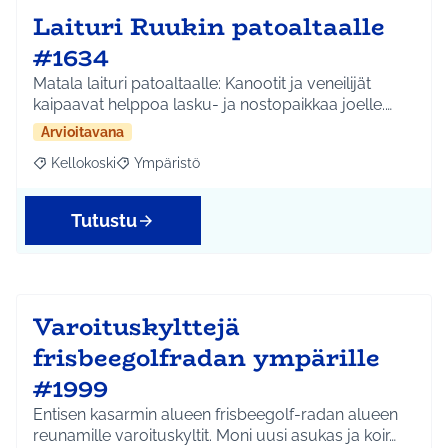
Laituri Ruukin patoaltaalle
#1634
Matala laituri patoaltaalle: Kanootit ja veneilijät
kaipaavat helppoa lasku- ja nostopaikkaa joelle.…
Arvioitavana
Kellokoski
Ympäristö
Rajaa tulokset aihepiirin mukaan: Kellokoski
Rajaa tulokset teeman mukaan: Ympäristö
Tutustu
Varoituskylttejä
frisbeegolfradan ympärille
#1999
Entisen kasarmin alueen frisbeegolf-radan alueen
reunamille varoituskyltit. Moni uusi asukas ja koir…