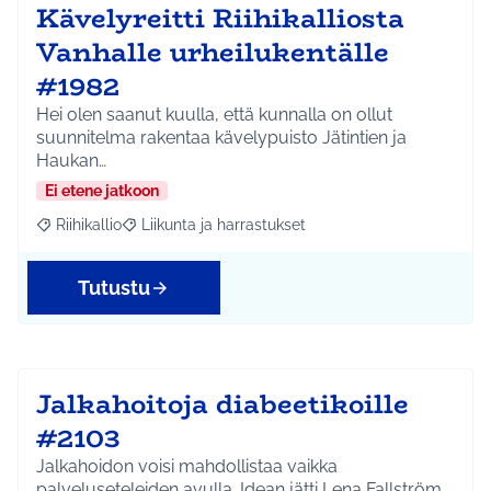
Kävelyreitti Riihikalliosta
Vanhalle urheilukentälle
#1982
Hei olen saanut kuulla, että kunnalla on ollut
suunnitelma rakentaa kävelypuisto Jätintien ja
Haukan…
Ei etene jatkoon
Riihikallio
Liikunta ja harrastukset
Rajaa tulokset aihepiirin mukaan: Riihikallio
Rajaa tulokset teeman mukaan: Liikunta ja harrastu
Tutustu
Jalkahoitoja diabeetikoille
#2103
Jalkahoidon voisi mahdollistaa vaikka
palveluseteleiden avulla. Idean jätti Lena Fallström.