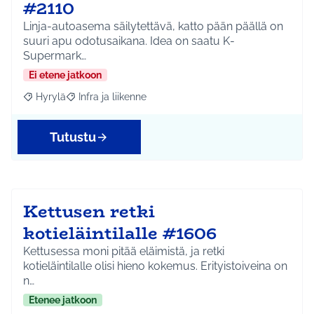
#2110
Linja-autoasema säilytettävä, katto pään päällä on
suuri apu odotusaikana. Idea on saatu K-
Supermark…
Ei etene jatkoon
Hyrylä
Infra ja liikenne
Rajaa tulokset aihepiirin mukaan: Hyrylä
Rajaa tulokset teeman mukaan: Infra ja liikenne
Tutustu
Kettusen retki
kotieläintilalle #1606
Kettusessa moni pitää eläimistä, ja retki
kotieläintilalle olisi hieno kokemus. Erityistoiveina on
n…
Etenee jatkoon