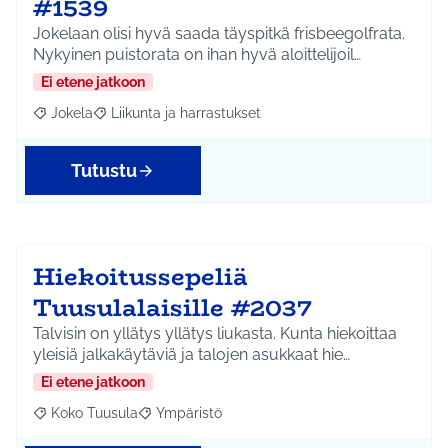
#1539
Jokelaan olisi hyvä saada täyspitkä frisbeegolfrata.
Nykyinen puistorata on ihan hyvä aloittelijoil…
Ei etene jatkoon
Jokela
Liikunta ja harrastukset
Rajaa tulokset aihepiirin mukaan: Jokela
Rajaa tulokset teeman mukaan: Liikunta ja harrastuks
Tutustu
Hiekoitussepeliä
Tuusulalaisille #2037
Talvisin on yllätys yllätys liukasta. Kunta hiekoittaa
yleisiä jalkakäytäviä ja talojen asukkaat hie…
Ei etene jatkoon
Koko Tuusula
Ympäristö
Rajaa tulokset aihepiirin mukaan: Koko Tuusula
Rajaa tulokset teeman mukaan: Ympäristö