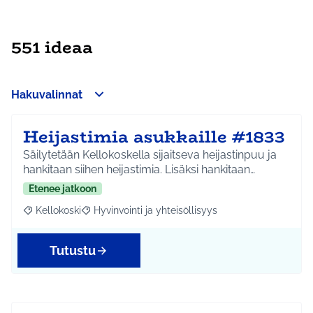
551 ideaa
Hakuvalinnat
Heijastimia asukkaille #1833
Säilytetään Kellokoskella sijaitseva heijastinpuu ja
hankitaan siihen heijastimia. Lisäksi hankitaan…
Etenee jatkoon
Kellokoski
Hyvinvointi ja yhteisöllisyys
Rajaa tulokset aihepiirin mukaan: Kellokoski
Rajaa tulokset teeman mukaan: Hyvinvointi ja yhtei
Tutustu