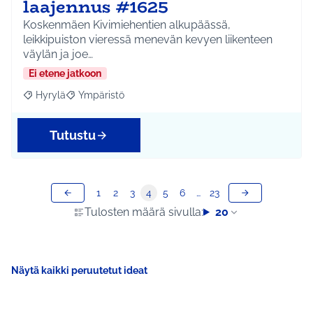
laajennus #1625
Koskenmäen Kivimiehentien alkupäässä,
leikkipuiston vieressä menevän kevyen liikenteen
väylän ja joe…
Ei etene jatkoon
Hyrylä
Ympäristö
Rajaa tulokset aihepiirin mukaan: Hyrylä
Rajaa tulokset teeman mukaan: Ympäristö
Tutustu
1
2
3
4
5
6
…
23
Tulosten määrä sivulla:
20
Näytä kaikki peruutetut ideat