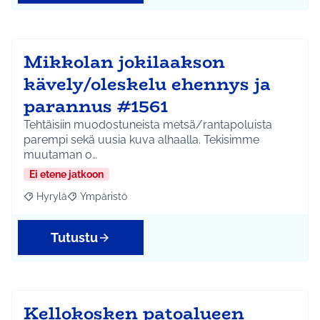
Mikkolan jokilaakson
kävely/oleskelu ehennys ja
parannus #1561
Tehtäisiin muodostuneista metsä/rantapoluista
parempi sekä uusia kuva alhaalla. Tekisimme
muutaman o…
Ei etene jatkoon
Hyrylä
Ympäristö
Rajaa tulokset aihepiirin mukaan: Hyrylä
Rajaa tulokset teeman mukaan: Ympäristö
Tutustu
Kellokosken patoalueen