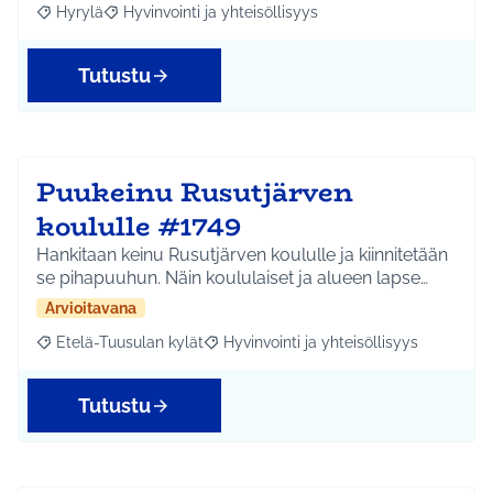
Hyrylä
Hyvinvointi ja yhteisöllisyys
Rajaa tulokset aihepiirin mukaan: Hyrylä
Rajaa tulokset teeman mukaan: Hyvinvointi ja yhteisöl
Tutustu
Puukeinu Rusutjärven
koululle #1749
Hankitaan keinu Rusutjärven koululle ja kiinnitetään
se pihapuuhun. Näin koululaiset ja alueen lapse…
Arvioitavana
Etelä-Tuusulan kylät
Hyvinvointi ja yhteisöllisyys
Rajaa tulokset aihepiirin mukaan: Etelä-Tuusulan kylät
Rajaa tulokset teeman mukaan: Hyvinvoin
Tutustu