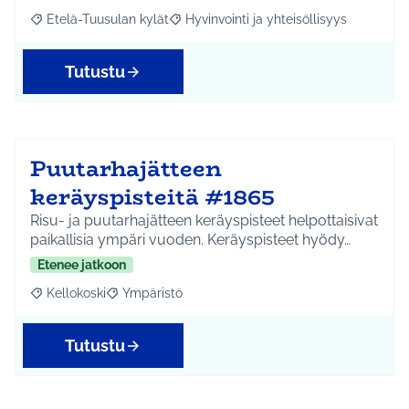
Etelä-Tuusulan kylät
Hyvinvointi ja yhteisöllisyys
Rajaa tulokset aihepiirin mukaan: Etelä-Tuusulan kylät
Rajaa tulokset teeman mukaan: Hyvinvoin
Tutustu
Puutarhajätteen
keräyspisteitä #1865
Risu- ja puutarhajätteen keräyspisteet helpottaisivat
paikallisia ympäri vuoden. Keräyspisteet hyödy…
Etenee jatkoon
Kellokoski
Ympäristö
Rajaa tulokset aihepiirin mukaan: Kellokoski
Rajaa tulokset teeman mukaan: Ympäristö
Tutustu