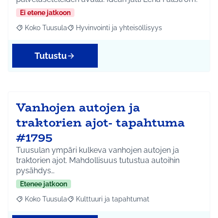
Ei etene jatkoon
Koko Tuusula
Hyvinvointi ja yhteisöllisyys
Rajaa tulokset aihepiirin mukaan: Koko Tuusula
Rajaa tulokset teeman mukaan: Hyvinvointi ja y
Tutustu
Vanhojen autojen ja
traktorien ajot- tapahtuma
#1795
Tuusulan ympäri kulkeva vanhojen autojen ja
traktorien ajot. Mahdollisuus tutustua autoihin
pysähdys…
Etenee jatkoon
Koko Tuusula
Kulttuuri ja tapahtumat
Rajaa tulokset aihepiirin mukaan: Koko Tuusula
Rajaa tulokset teeman mukaan: Kulttuuri ja ta