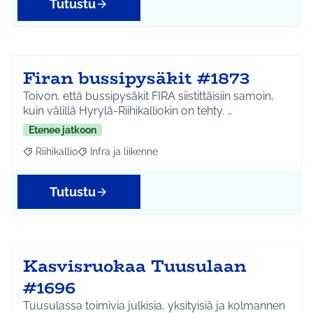
Tutustu
Firan bussipysäkit #1873
Toivon, että bussipysäkit FIRA siistittäisiin samoin,
kuin välillä Hyrylä-Riihikalliokin on tehty. …
Etenee jatkoon
Riihikallio
Infra ja liikenne
Rajaa tulokset aihepiirin mukaan: Riihikallio
Rajaa tulokset teeman mukaan: Infra ja liikenne
Tutustu
Kasvisruokaa Tuusulaan
#1696
Tuusulassa toimivia julkisia, yksityisiä ja kolmannen