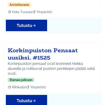
Arvioitavana
Koko Tuusula
Ympäristö
Rajaa tulokset aihepiirin mukaan: Koko Tuusula
Rajaa tulokset teeman mukaan: Ympäristö
Tutustu
Korkinpuiston Pensaat
uusiksi. #1525
Korkinpuiston pensaat ovat levinneet hiekka
alueelle ja roikkuvat puiston penkkejen päällä sekä
ovat…
Etenee jatkoon
Riihikallio
Ympäristö
Rajaa tulokset aihepiirin mukaan: Riihikallio
Rajaa tulokset teeman mukaan: Ympäristö
Tutustu