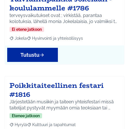
koululammelle #1786
terveysvaikutukset ovat ; virkistää, parantaa
kolotuksia, lähellä monia Jokelalaisia, jo valmiiksi t…
Ei etene jatkoon
Jokela
Hyvinvointi ja yhteisöllisyys
Rajaa tulokset aihepiirin mukaan: Jokela
Rajaa tulokset teeman mukaan: Hyvinvointi ja yhteisöl
Tutustu
Poikkitaiteellinen festari
#1816
Järjestetään musiikin ja taiteen yhteisfestari missä
taitelijat pystyvät myymään omia teoksiaan tai …
Etenee jatkoon
Hyrylä
Kulttuuri ja tapahtumat
Rajaa tulokset aihepiirin mukaan: Hyrylä
Rajaa tulokset teeman mukaan: Kulttuuri ja tapahtum