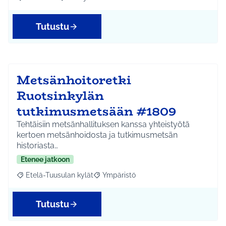
Rajaa tulokset aihepiirin mukaan: Kellokoski
Rajaa tulokset teeman mukaan: Infra ja liikenne
Tutustu
Metsänhoitoretki
Ruotsinkylän
tutkimusmetsään #1809
Tehtäisiin metsänhallituksen kanssa yhteistyötä
kertoen metsänhoidosta ja tutkimusmetsän
historiasta…
Etenee jatkoon
Etelä-Tuusulan kylät
Ympäristö
Rajaa tulokset aihepiirin mukaan: Etelä-Tuusulan kylät
Rajaa tulokset teeman mukaan: Ympäri
Tutustu