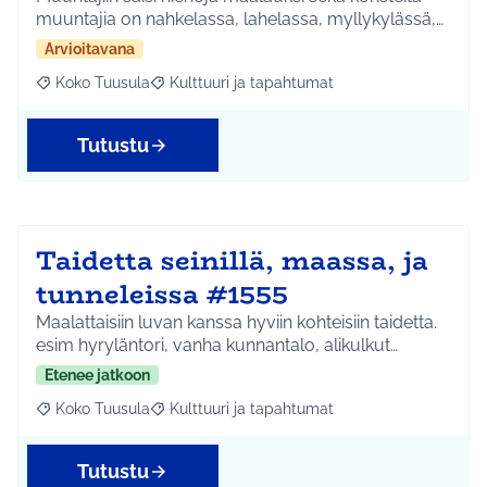
muuntajia on nahkelassa, lahelassa, myllykylässä,…
Arvioitavana
Koko Tuusula
Kulttuuri ja tapahtumat
Rajaa tulokset aihepiirin mukaan: Koko Tuusula
Rajaa tulokset teeman mukaan: Kulttuuri ja ta
Tutustu
Taidetta seinillä, maassa, ja
tunneleissa #1555
Maalattaisiin luvan kanssa hyviin kohteisiin taidetta.
esim hyryläntori, vanha kunnantalo, alikulkut…
Etenee jatkoon
Koko Tuusula
Kulttuuri ja tapahtumat
Rajaa tulokset aihepiirin mukaan: Koko Tuusula
Rajaa tulokset teeman mukaan: Kulttuuri ja ta
Tutustu