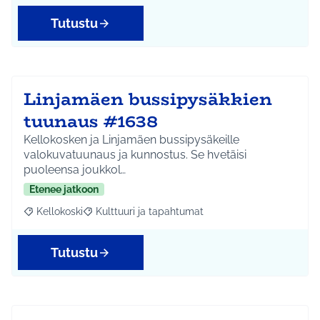
Tutustu
Linjamäen bussipysäkkien
tuunaus #1638
Kellokosken ja Linjamäen bussipysäkeille
valokuvatuunaus ja kunnostus. Se hvetäisi
puoleensa joukkol…
Etenee jatkoon
Kellokoski
Kulttuuri ja tapahtumat
Rajaa tulokset aihepiirin mukaan: Kellokoski
Rajaa tulokset teeman mukaan: Kulttuuri ja tapah
Tutustu