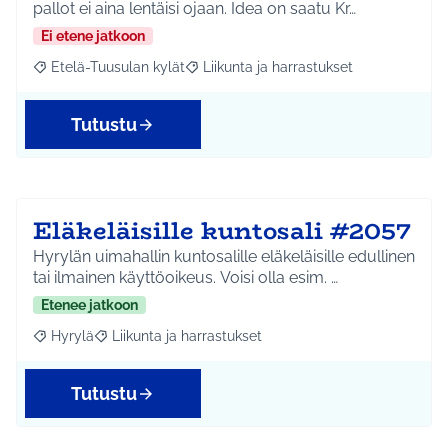
pallot ei aina lentäisi ojaan. Idea on saatu Kr…
Ei etene jatkoon
Etelä-Tuusulan kylät
Liikunta ja harrastukset
Rajaa tulokset aihepiirin mukaan: Etelä-Tuusulan kylät
Rajaa tulokset teeman mukaan: Liikunta
Tutustu
Eläkeläisille kuntosali #2057
Hyrylän uimahallin kuntosalille eläkeläisille edullinen
tai ilmainen käyttöoikeus. Voisi olla esim. …
Etenee jatkoon
Hyrylä
Liikunta ja harrastukset
Rajaa tulokset aihepiirin mukaan: Hyrylä
Rajaa tulokset teeman mukaan: Liikunta ja harrastuks
Tutustu