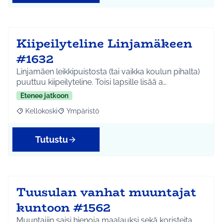
Kiipeilyteline Linjamäkeen
#1632
Linjamäen leikkipuistosta (tai vaikka koulun pihalta)
puuttuu kiipeilyteline. Toisi lapsille lisää a…
Etenee jatkoon
Kellokoski
Ympäristö
Rajaa tulokset aihepiirin mukaan: Kellokoski
Rajaa tulokset teeman mukaan: Ympäristö
Tutustu
Tuusulan vanhat muuntajat
kuntoon #1562
Muuntajiin saisi hienoja maalauksi sekä koristeita