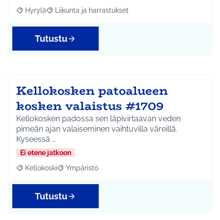
Hyrylä
Liikunta ja harrastukset
Rajaa tulokset aihepiirin mukaan: Hyrylä
Rajaa tulokset teeman mukaan: Liikunta ja harrastuks
Tutustu
Kellokosken patoalueen
kosken valaistus #1709
Kellokosken padossa sen läpivirtaavan veden
pimeän ajan valaiseminen vaihtuvilla väreillä.
Kyseessä …
Ei etene jatkoon
Kellokoski
Ympäristö
Rajaa tulokset aihepiirin mukaan: Kellokoski
Rajaa tulokset teeman mukaan: Ympäristö
Tutustu