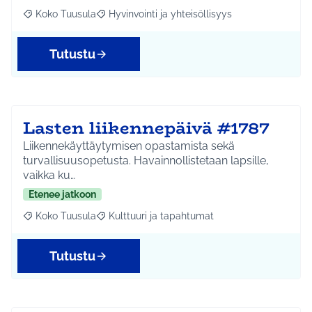
Koko Tuusula
Hyvinvointi ja yhteisöllisyys
Rajaa tulokset aihepiirin mukaan: Koko Tuusula
Rajaa tulokset teeman mukaan: Hyvinvointi ja y
Tutustu
Lasten liikennepäivä #1787
Liikennekäyttäytymisen opastamista sekä
turvallisuusopetusta. Havainnollistetaan lapsille,
vaikka ku…
Etenee jatkoon
Koko Tuusula
Kulttuuri ja tapahtumat
Rajaa tulokset aihepiirin mukaan: Koko Tuusula
Rajaa tulokset teeman mukaan: Kulttuuri ja ta
Tutustu