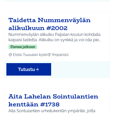
Taidetta Nummenväylän
alikulkuun #2002
Nummenväylän alikulku Paijalan koulun kohdalla
kaipaisi taidetta. Alikulku on synkkä ja voi olla pie…
Etenee jatkoon
Etelä-Tuusulan kylät
Ympäristö
Rajaa tulokset aihepiirin mukaan: Etelä-Tuusulan kylät
Rajaa tulokset teeman mukaan: Ympäri
Tutustu
Aita Lahelan Sointulantien
kenttään #1738
Aita Sontulantien urheilukentän ympärille, jotta