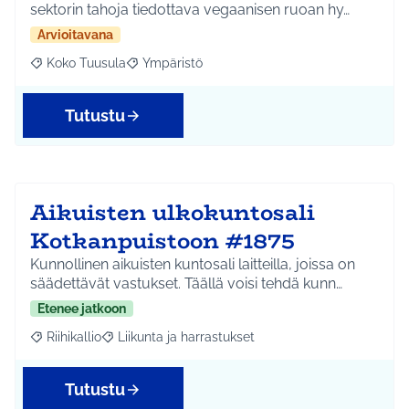
sektorin tahoja tiedottava vegaanisen ruoan hy…
Arvioitavana
Koko Tuusula
Ympäristö
Rajaa tulokset aihepiirin mukaan: Koko Tuusula
Rajaa tulokset teeman mukaan: Ympäristö
Tutustu
Aikuisten ulkokuntosali
Kotkanpuistoon #1875
Kunnollinen aikuisten kuntosali laitteilla, joissa on
säädettävät vastukset. Täällä voisi tehdä kunn…
Etenee jatkoon
Riihikallio
Liikunta ja harrastukset
Rajaa tulokset aihepiirin mukaan: Riihikallio
Rajaa tulokset teeman mukaan: Liikunta ja harrastu
Tutustu