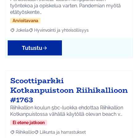
työntekoa ja opiskelua varten. Pandemian myötä
etätyöskente…
Arvioitavana
Jokela
Hyvinvointi ja yhteisöllisyys
Rajaa tulokset aihepiirin mukaan: Jokela
Rajaa tulokset teeman mukaan: Hyvinvointi ja yhteisöl
Tutustu
Scoottiparkki
Kotkanpuistoon Riihikallioon
#1763
Riihikallion koulun 5bc-luokka ehdottaa Riihikallion
Kotkanpuistossa vähällä käytöllä olevan beach v…
Ei etene jatkoon
Riihikallio
Liikunta ja harrastukset
Rajaa tulokset aihepiirin mukaan: Riihikallio
Rajaa tulokset teeman mukaan: Liikunta ja harrastu