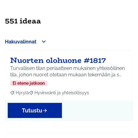
551 ideaa
Hakuvalinnat
Nuorten olohuone #1817
Turvallisen tilan periaatteen mukainen yhteisöllinen
tila, johon nuoret otetaan mukaan tekemään ja s…
Ei etene jatkoon
Hyrylä
Hyvinvointi ja yhteisöllisyys
Rajaa tulokset aihepiirin mukaan: Hyrylä
Rajaa tulokset teeman mukaan: Hyvinvointi ja yhteisöl
Tutustu