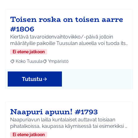
Toisen roska on toisen aarre
#1806
Kiertävä tavaroidenvaihtoviikko/-päivä jolloin
määrätyille paikoille Tuusulan alueella voi tuoda its…
Ei etene jatkoon
Koko Tuusula
Ympäristö
Rajaa tulokset aihepiirin mukaan: Koko Tuusula
Rajaa tulokset teeman mukaan: Ympäristö
Tutustu
Naapuri apuun! #1793
Naapuriavun lailla kuntalaiset auttavat toisiaan
pihatalkoissa, kaupassa käymisessä tai esimerkiksi …
Ei etene jatkoon