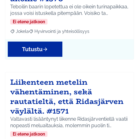
Teboilin baarin lopetettua ei ole oikein turinapaikkaa,
jossa voisi istuskella pitempään. Voisiko ta…
Ei etene jatkoon
Jokela
Hyvinvointi ja yhteisöllisyys
Rajaa tulokset aihepiirin mukaan: Jokela
Rajaa tulokset teeman mukaan: Hyvinvointi ja yhteisöl
Tutustu
Liikenteen metelin
vähentäminen, sekä
rautatieltä, että Ridasjärven
väylältä. #1571
Valtavasti lisääntynyt liikenne Ridasjärventiellä vaatii
nopeasti meluaitauksia, molemmin puolin ti…
Ei etene jatkoon