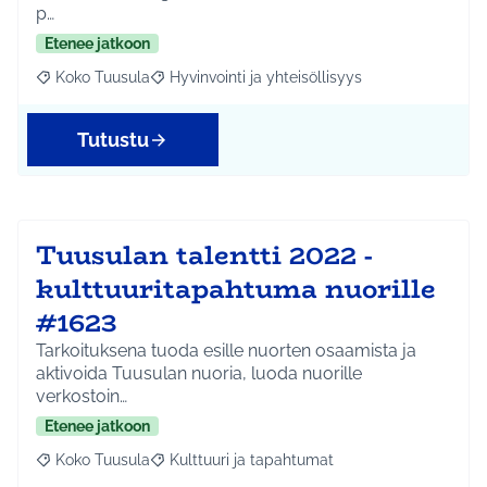
p…
Etenee jatkoon
Koko Tuusula
Hyvinvointi ja yhteisöllisyys
Rajaa tulokset aihepiirin mukaan: Koko Tuusula
Rajaa tulokset teeman mukaan: Hyvinvointi ja y
Tutustu
Tuusulan talentti 2022 -
kulttuuritapahtuma nuorille
#1623
Tarkoituksena tuoda esille nuorten osaamista ja
aktivoida Tuusulan nuoria, luoda nuorille
verkostoin…
Etenee jatkoon
Koko Tuusula
Kulttuuri ja tapahtumat
Rajaa tulokset aihepiirin mukaan: Koko Tuusula
Rajaa tulokset teeman mukaan: Kulttuuri ja ta