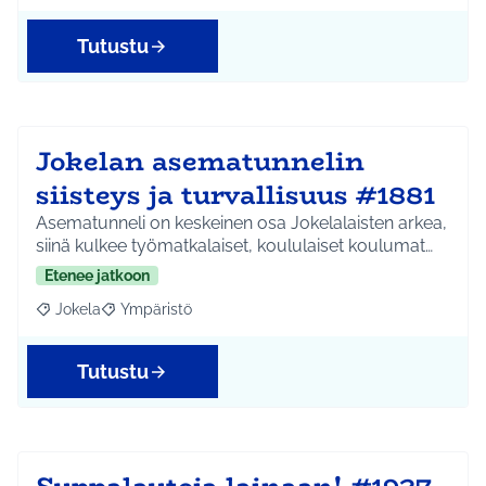
Tutustu
Jokelan asematunnelin
siisteys ja turvallisuus #1881
Asematunneli on keskeinen osa Jokelalaisten arkea,
siinä kulkee työmatkalaiset, koululaiset koulumat…
Etenee jatkoon
Jokela
Ympäristö
Rajaa tulokset aihepiirin mukaan: Jokela
Rajaa tulokset teeman mukaan: Ympäristö
Tutustu