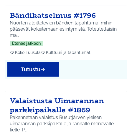
Bändikatselmus #1796
Nuorten aloittelevien bändien tapahtuma, mihin
pääsevät kokeilemaan esiintymistä. Toteutettaisiin
ma…
Etenee jatkoon
Koko Tuusula
Kulttuuri ja tapahtumat
Rajaa tulokset aihepiirin mukaan: Koko Tuusula
Rajaa tulokset teeman mukaan: Kulttuuri ja ta
Tutustu
Valaistusta Uimarannan
parkkipaikalle #1869
Rakennetaan valaistus Rusutjärven yleisen
uimarannan parkkipaikalle ja rannalle menevälle
tielle. P…