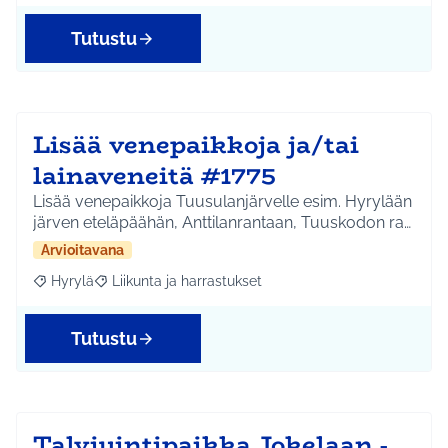
Tutustu
Lisää venepaikkoja ja/tai
lainaveneitä #1775
Lisää venepaikkoja Tuusulanjärvelle esim. Hyrylään
järven eteläpäähän, Anttilanrantaan, Tuuskodon ra…
Arvioitavana
Hyrylä
Liikunta ja harrastukset
Rajaa tulokset aihepiirin mukaan: Hyrylä
Rajaa tulokset teeman mukaan: Liikunta ja harrastuks
Tutustu
Talviuintipaikka Jokelaan -