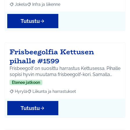
Jokela
Infra ja liikenne
Rajaa tulokset aihepiirin mukaan: Jokela
Rajaa tulokset teeman mukaan: Infra ja liikenne
Tutustu
Frisbeegolfia Kettusen
pihalle #1599
Frisbeegolf on suosittu harrastus Kettusessa. Pihalle
sopisi hyvin muutama frisbeegolf-kori. Samalla…
Etenee jatkoon
Hyrylä
Liikunta ja harrastukset
Rajaa tulokset aihepiirin mukaan: Hyrylä
Rajaa tulokset teeman mukaan: Liikunta ja harrastuks
Tutustu