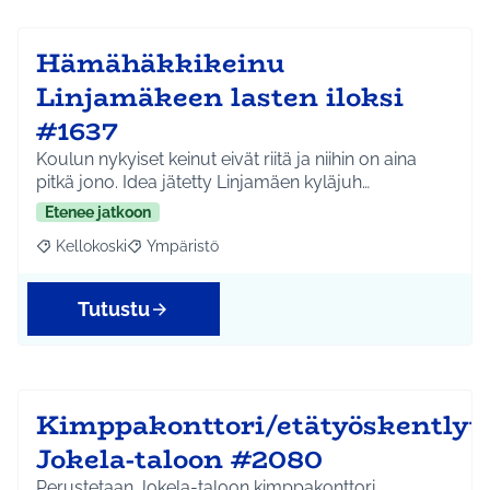
Hämähäkkikeinu
Linjamäkeen lasten iloksi
#1637
Koulun nykyiset keinut eivät riitä ja niihin on aina
pitkä jono. Idea jätetty Linjamäen kyläjuh…
Etenee jatkoon
Kellokoski
Ympäristö
Rajaa tulokset aihepiirin mukaan: Kellokoski
Rajaa tulokset teeman mukaan: Ympäristö
Tutustu
Kimppakonttori/etätyöskentlyti
Jokela-taloon #2080
Perustetaan Jokela-taloon kimppakonttori