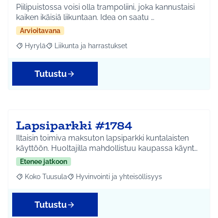
Piilipuistossa voisi olla trampoliini, joka kannustaisi
kaiken ikäisiä liikuntaan. Idea on saatu …
Arvioitavana
Hyrylä
Liikunta ja harrastukset
Rajaa tulokset aihepiirin mukaan: Hyrylä
Rajaa tulokset teeman mukaan: Liikunta ja harrastuks
Tutustu
Lapsiparkki #1784
Iltaisin toimiva maksuton lapsiparkki kuntalaisten
käyttöön. Huoltajilla mahdollistuu kaupassa käynt…
Etenee jatkoon
Koko Tuusula
Hyvinvointi ja yhteisöllisyys
Rajaa tulokset aihepiirin mukaan: Koko Tuusula
Rajaa tulokset teeman mukaan: Hyvinvointi ja y
Tutustu