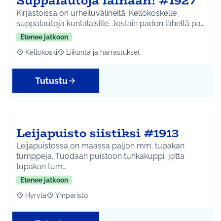
Suppalautoja lainaan! #1927
Kirjastoissa on urheiluvälineitä. Kellokoskelle
suppalautoja kuntalaisille. Jostain padon läheltä pa…
Etenee jatkoon
Kellokoski
Liikunta ja harrastukset
Rajaa tulokset aihepiirin mukaan: Kellokoski
Rajaa tulokset teeman mukaan: Liikunta ja harrast
Tutustu
Leijapuisto siistiksi #1913
Leijapuistossa on maassa paljon mm. tupakan
tumppeja. Tuodaan puistoon tuhkakuppi, jotta
tupakan tum…
Etenee jatkoon
Hyrylä
Ympäristö
Rajaa tulokset aihepiirin mukaan: Hyrylä
Rajaa tulokset teeman mukaan: Ympäristö