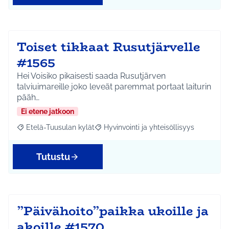
Toiset tikkaat Rusutjärvelle
#1565
Hei Voisiko pikaisesti saada Rusutjärven
talviuimareille joko leveät paremmat portaat laiturin
pääh…
Ei etene jatkoon
Etelä-Tuusulan kylät
Hyvinvointi ja yhteisöllisyys
Rajaa tulokset aihepiirin mukaan: Etelä-Tuusulan kylät
Rajaa tulokset teeman mukaan: Hyvinvoin
Tutustu
”Päivähoito”paikka ukoille ja
akoille #1570