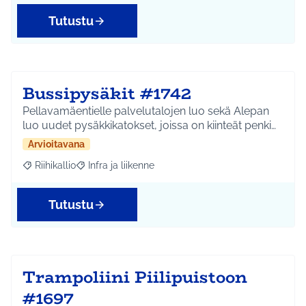
Tutustu
Bussipysäkit #1742
Pellavamäentielle palvelutalojen luo sekä Alepan
luo uudet pysäkkikatokset, joissa on kiinteät penki…
Arvioitavana
Riihikallio
Infra ja liikenne
Rajaa tulokset aihepiirin mukaan: Riihikallio
Rajaa tulokset teeman mukaan: Infra ja liikenne
Tutustu
Trampoliini Piilipuistoon
#1697