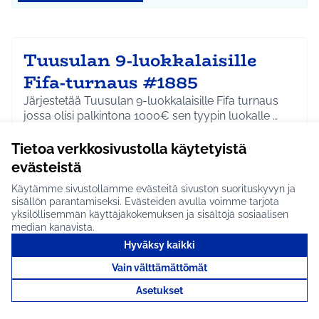
Tuusulan 9-luokkalaisille
Fifa-turnaus #1885
Järjestetää Tuusulan 9-luokkalaisille Fifa turnaus
jossa olisi palkintona 1000€ sen tyypin luokalle …
Etenee jatkoon
Tietoa verkkosivustolla käytetyistä
Koko Tuusula
Kulttuuri ja tapahtumat
Rajaa tulokset aihepiirin mukaan: Koko Tuusula
Rajaa tulokset teeman mukaan: Kulttuuri ja ta
evästeistä
Käytämme sivustollamme evästeitä sivuston suorituskyvyn ja
Tutustu
sisällön parantamiseksi. Evästeiden avulla voimme tarjota
yksilöllisemmän käyttäjäkokemuksen ja sisältöjä sosiaalisen
median kanavista.
Hyväksy kaikki
Jokelan brändin ja maineen
Vain välttämättömät
kohottaminen #1917
Asetukset
Jokelassa on paljon hienoja asioita, historiaa,