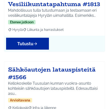
Vesiliikuntatapahtuma #1813
Mahdollisuus tulla tutustumaan ja testaamaan eri
vesiliikuntalajeja Hyrylän uimahallilla. Esimerkiks…
Etenee jatkoon
Hyrylä
Liikunta ja harrastukset
Rajaa tulokset aihepiirin mukaan: Hyrylä
Rajaa tulokset teeman mukaan: Liikunta ja harrastuks
Tutustu
Sähköautojen latauspisteitä
#1566
Kellokoskelle Tuusulan kunnan vuokra-asunto
kohteisiin sähköautojen latauspisteitä. Edesauttaisi
asu…
Arvioitavana
Kellokoski
Infra ja liikenne