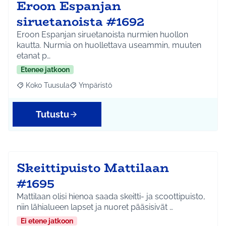
Eroon Espanjan
siruetanoista #1692
Eroon Espanjan siruetanoista nurmien huollon
kautta. Nurmia on huollettava useammin, muuten
etanat p…
Etenee jatkoon
Koko Tuusula
Ympäristö
Rajaa tulokset aihepiirin mukaan: Koko Tuusula
Rajaa tulokset teeman mukaan: Ympäristö
Tutustu
Skeittipuisto Mattilaan
#1695
Mattilaan olisi hienoa saada skeitti- ja scoottipuisto,
niin lähialueen lapset ja nuoret pääsisivät …
Ei etene jatkoon