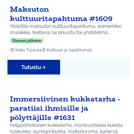
Maksuton
kulttuuritapahtuma #1609
Yleisölle maksuton kulttuuritapahtuma, esimerkiksi
musiikkia, teatteria tai sirkusta (tai yhdistelmä…
Etenee jatkoon
Koko Tuusula
Kulttuuri ja tapahtumat
Rajaa tulokset aihepiirin mukaan: Koko Tuusula
Rajaa tulokset teeman mukaan: Kulttuuri ja ta
Tutustu
Immersiivinen kukkatarha -
paratiisi ihmisille ja
pölyttäjille #1631
Helppohoitoinen kukkatarha, monivuotisista kukista
(voikukka, auringonkukka, maitohorsma, kanerva,