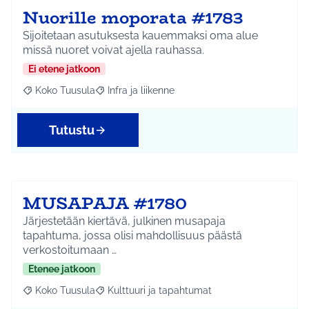
Nuorille moporata #1783
Sijoitetaan asutuksesta kauemmaksi oma alue
missä nuoret voivat ajella rauhassa.
Ei etene jatkoon
Koko Tuusula
Infra ja liikenne
Rajaa tulokset aihepiirin mukaan: Koko Tuusula
Rajaa tulokset teeman mukaan: Infra ja liikenne
Tutustu
MUSAPAJA #1780
Järjestetään kiertävä, julkinen musapaja
tapahtuma, jossa olisi mahdollisuus päästä
verkostoitumaan …
Etenee jatkoon
Koko Tuusula
Kulttuuri ja tapahtumat
Rajaa tulokset aihepiirin mukaan: Koko Tuusula
Rajaa tulokset teeman mukaan: Kulttuuri ja ta