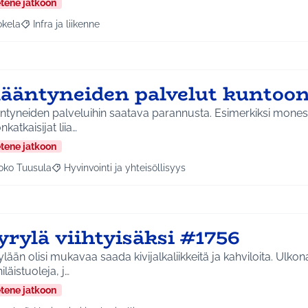
etene jatkoon
okela
Infra ja liikenne
a tulokset aihepiirin mukaan: Jokela
Rajaa tulokset teeman mukaan: Infra ja liikenne
kääntyneiden palvelut kuntoo
äntyneiden palveluihin saatava parannusta. Esimerkiksi mon
nkatkaisijat liia…
etene jatkoon
oko Tuusula
Hyvinvointi ja yhteisöllisyys
aa tulokset aihepiirin mukaan: Koko Tuusula
Rajaa tulokset teeman mukaan: Hyvinvointi ja yhteisöllis
yrylä viihtyisäksi #1756
lään olisi mukavaa saada kivijalkaliikkeitä ja kahviloita. Ulkona
iläistuoleja, j…
etene jatkoon