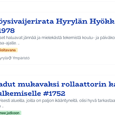
öysivaijerirata Hyrylän Hyök
1978
et haluavat jännää ja mielekästä tekemistä koulu- ja päiväkot
a-ajalle. …
ioitavana
yrylä
Ympäristö
a tulokset aihepiirin mukaan: Hyrylä
Rajaa tulokset teeman mukaan: Ympäristö
adut mukavaksi rollaattorin k
ulkemiselle #1752
yisesti alueilla, joilla on paljon ikääntyneitä, olisi hyvä tarkas
a …
nee jatkoon