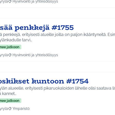
yrylä
Hyvinvointi ja yhteisöllisyys
a tulokset aihepiirin mukaan: Hyrylä
Rajaa tulokset teeman mukaan: Hyvinvointi ja yhteisöllisyys
isää penkkejä #1755
ä penkkejä, erityisesti alueille joilla on paljon ikääntyneitä. Esi
länkadulle tarvi…
nee jatkoon
yrylä
Hyvinvointi ja yhteisöllisyys
a tulokset aihepiirin mukaan: Hyrylä
Rajaa tulokset teeman mukaan: Hyvinvointi ja yhteisöllisyys
oskikset kuntoon #1754
län alueelle, erityisesti pikaruokaloiden lähelle olisi saatava l
ä kannet…
nee jatkoon
yrylä
Ympäristö
a tulokset aihepiirin mukaan: Hyrylä
Rajaa tulokset teeman mukaan: Ympäristö