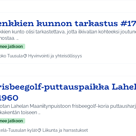
enkkien kunnon tarkastus #1
kien kunto olisi tarkastettava, jotta ilkivallan kohteeksi joutun
kunnostaa. …
nee jatkoon
oko Tuusula
Hyvinvointi ja yhteisöllisyys
aa tulokset aihepiirin mukaan: Koko Tuusula
Rajaa tulokset teeman mukaan: Hyvinvointi ja yhteisöllis
risbeegolf-puttauspaikka Lahe
1960
tan Lahelan Maaniitynpuistoon frisbeegolf-koria puttausharjo
kakentän toiseen …
nee jatkoon
telä-Tuusulan kylät
Liikunta ja harrastukset
a tulokset aihepiirin mukaan: Etelä-Tuusulan kylät
Rajaa tulokset teeman mukaan: Liikunta ja harras