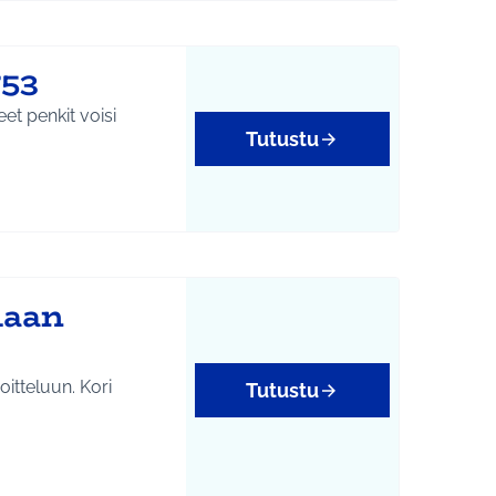
753
eet penkit voisi
Tutustu
yys
laan
itteluun. Kori
Tutustu
tukset