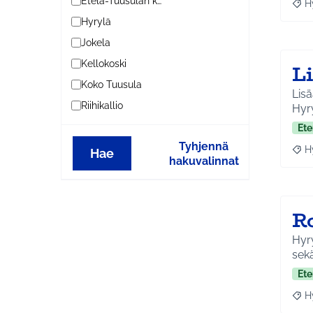
Etelä-Tuusulan kylät
H
Raja
Hyrylä
Jokela
Kellokoski
L
Koko Tuusula
Lisä
Riihikallio
Hyry
Ete
Tyhjennä
H
Hae
Raja
hakuvalinnat
R
Hyry
sek
Ete
H
Raja