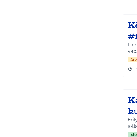
K
#
Laps
vapa
Arv
H
Raja
K
k
Erit
jott
Ete