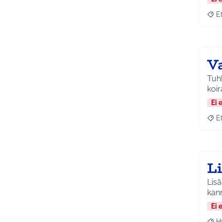
E
Raja
V
Tuhk
koir
Ei 
E
Raja
L
Lisä
kann
Ei 
H