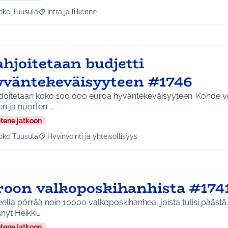
oko Tuusula
Infra ja liikenne
aa tulokset aihepiirin mukaan: Koko Tuusula
Rajaa tulokset teeman mukaan: Infra ja liikenne
hjoitetaan budjetti
yväntekeväisyyteen #1746
doitetaan koko 100 000 euroa hyväntekeväisyyteen. Kohde voi
en ja nuorten …
etene jatkoon
oko Tuusula
Hyvinvointi ja yhteisöllisyys
aa tulokset aihepiirin mukaan: Koko Tuusula
Rajaa tulokset teeman mukaan: Hyvinvointi ja yhteisöllis
roon valkoposkihanhista #174
ella pörrää noin 10000 valkoposkihanhea, joista tulisi päästä eroon. 
änyt Heikki…
etene jatkoon