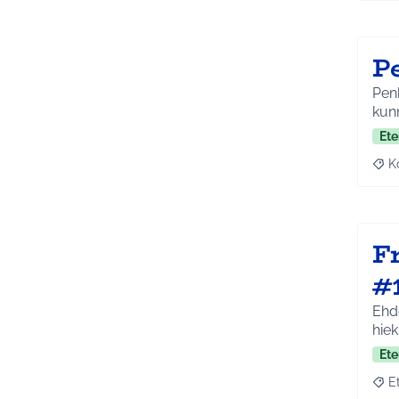
P
Penk
Ete
K
Raj
F
#
Ehdo
hiek
Ete
E
Raja