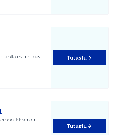
si olla esimerkiksi
Tutustu
yys
1
Idean on
Tutustu