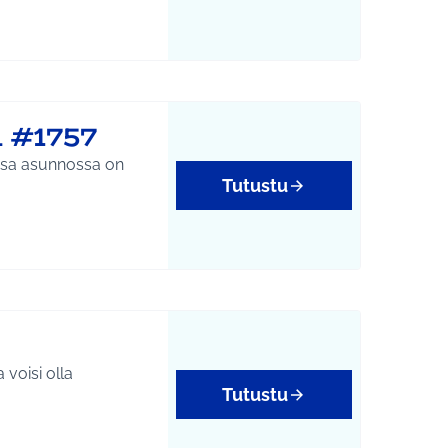
n #1757
essa asunnossa on
Tutustu
yys
 voisi olla
Tutustu