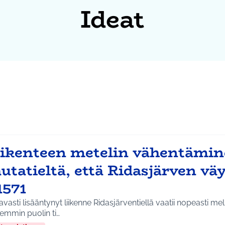
Ideat
iikenteen metelin vähentämin
utatieltä, että Ridasjärven väy
1571
vasti lisääntynyt liikenne Ridasjärventiellä vaatii nopeasti meluaitauksia,
emmin puolin ti…