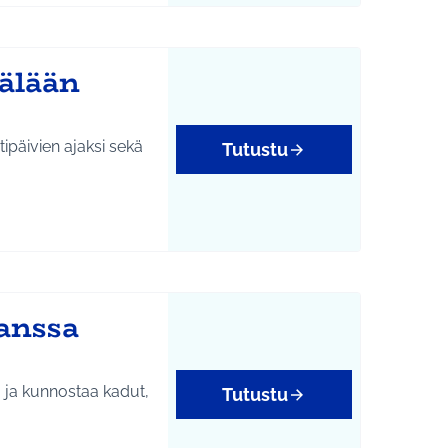
kälään
ipäivien ajaksi sekä
Tutustu
anssa
taa ja kunnostaa kadut,
Tutustu