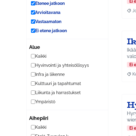
Ei 
Etenee jatkoon
J
Arvioitavana
Raja
Vastaamaton
Ei etene jatkoon
I
Alue
Ikä
valo
Kaikki
Ei 
Hyvinvointi ja yhteisöllisyys
K
Infra ja liikenne
Raj
Kulttuuri ja tapahtumat
Liikunta ja harrastukset
H
Ympäristö
Hyry
Aihepiiri
wien
Kaikki
Ei 