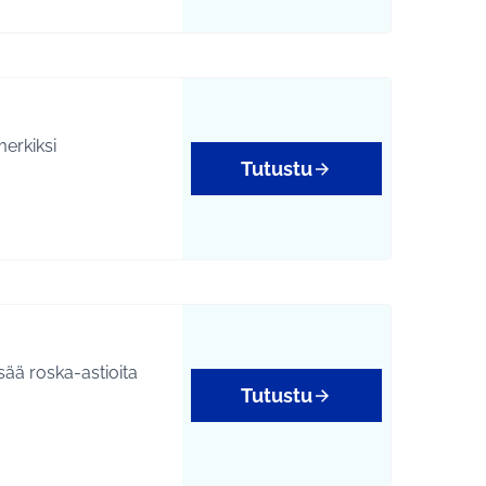
merkiksi
Tutustu
isää roska-astioita
Tutustu