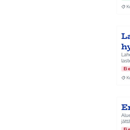
K
Raj
La
h
Lah
last
Ei 
K
Raj
E
Alue
jätt
Ei 