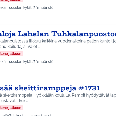
telä-Tuusulan kylät
Ympäristö
a tulokset aihepiirin mukaan: Etelä-Tuusulan kylät
Rajaa tulokset teeman mukaan: Ympäristö
aloja Lahelan Tuhkalanpuosto
alanpuistossa liikkuu kaikkina vuodenaikoina paljon kuntoilijo
anulkoiluttajia. Valot …
etene jatkoon
telä-Tuusulan kylät
Ympäristö
a tulokset aihepiirin mukaan: Etelä-Tuusulan kylät
Rajaa tulokset teeman mukaan: Ympäristö
isää skeittiramppeja #1731
ä skeittiramppeja Hyökkälän koululle. Rampit hyödyttävät laps
ustavat liikun…
etene jatkoon
yrylä
Liikunta ja harrastukset