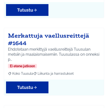
Tutustu
Merkattuja vaellusreittejä
#1644
Ehdotetaan merkittyjä vaellusreittejä Tuusulan
metsiin ja maalaismaisemiin. Tuusulassa on onneksi
p…
Ei etene jatkoon
Koko Tuusula
Liikunta ja harrastukset
Rajaa tulokset aihepiirin mukaan: Koko Tuusula
Rajaa tulokset teeman mukaan: Liikunta ja harr
Tutustu