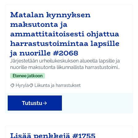
Matalan kynnyksen
maksutonta ja
ammattitaitoisesti ohjattua
harrastustoimintaa lapsille
ja nuorille #2068
Järjestetään urheilukeskuksen alueella lapsille ja
nuorille maksutonta liikunnallista harrastustoimi…
Etenee jatkoon
Hyrylä
Liikunta ja harrastukset
Rajaa tulokset aihepiirin mukaan: Hyrylä
Rajaa tulokset teeman mukaan: Liikunta ja harrastuks
Tutustu
Lisää penkkejä #1755