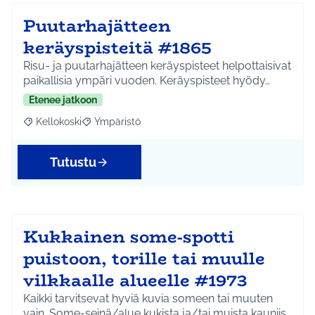
Puutarhajätteen
keräyspisteitä #1865
Risu- ja puutarhajätteen keräyspisteet helpottaisivat
paikallisia ympäri vuoden. Keräyspisteet hyödy…
Etenee jatkoon
Kellokoski
Ympäristö
Rajaa tulokset aihepiirin mukaan: Kellokoski
Rajaa tulokset teeman mukaan: Ympäristö
Tutustu
Kukkainen some-spotti
puistoon, torille tai muulle
vilkkaalle alueelle #1973
Kaikki tarvitsevat hyviä kuvia someen tai muuten
vain. Some-seinä/alue kukista ja/tai muista kauniis…