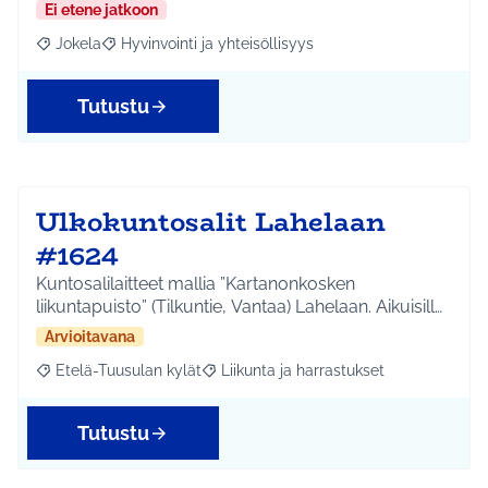
Ei etene jatkoon
Jokela
Hyvinvointi ja yhteisöllisyys
Rajaa tulokset aihepiirin mukaan: Jokela
Rajaa tulokset teeman mukaan: Hyvinvointi ja yhteisöl
Tutustu
Ulkokuntosalit Lahelaan
#1624
Kuntosalilaitteet mallia ”Kartanonkosken
liikuntapuisto” (Tilkuntie, Vantaa) Lahelaan. Aikuisill…
Arvioitavana
Etelä-Tuusulan kylät
Liikunta ja harrastukset
Rajaa tulokset aihepiirin mukaan: Etelä-Tuusulan kylät
Rajaa tulokset teeman mukaan: Liikunta
Tutustu