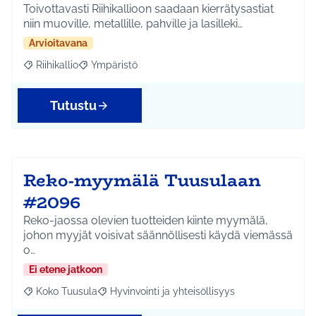
Toivottavasti Riihikallioon saadaan kierrätysastiat
niin muoville, metallille, pahville ja lasilleki…
Arvioitavana
Riihikallio
Ympäristö
Rajaa tulokset aihepiirin mukaan: Riihikallio
Rajaa tulokset teeman mukaan: Ympäristö
Tutustu
Reko-myymälä Tuusulaan
#2096
Reko-jaossa olevien tuotteiden kiinte myymälä,
johon myyjät voisivat säännöllisesti käydä viemässä
o…
Ei etene jatkoon
Koko Tuusula
Hyvinvointi ja yhteisöllisyys
Rajaa tulokset aihepiirin mukaan: Koko Tuusula
Rajaa tulokset teeman mukaan: Hyvinvointi ja y