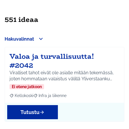
551 ideaa
Hakuvalinnat
Valoa ja turvallisuutta!
#2042
Viralliset tahot eivät ole asialle mitään tekemässä,
joten hommataan valaistus välillä Yliverstaanku…
Ei etene jatkoon
Kellokoski
Infra ja liikenne
Rajaa tulokset aihepiirin mukaan: Kellokoski
Rajaa tulokset teeman mukaan: Infra ja liikenne
Tutustu