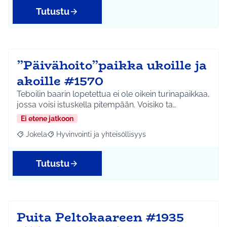
Tutustu
”Päivähoito”paikka ukoille ja
akoille #1570
Teboilin baarin lopetettua ei ole oikein turinapaikkaa,
jossa voisi istuskella pitempään. Voisiko ta…
Ei etene jatkoon
Jokela
Hyvinvointi ja yhteisöllisyys
Rajaa tulokset aihepiirin mukaan: Jokela
Rajaa tulokset teeman mukaan: Hyvinvointi ja yhteisöl
Tutustu
Puita Peltokaareen #1935