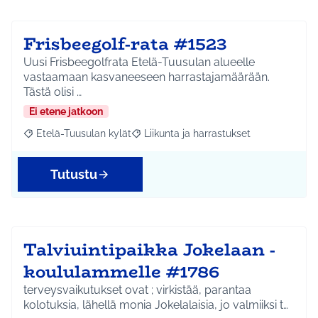
Frisbeegolf-rata #1523
Uusi Frisbeegolfrata Etelä-Tuusulan alueelle
vastaamaan kasvaneeseen harrastajamäärään.
Tästä olisi …
Ei etene jatkoon
Etelä-Tuusulan kylät
Liikunta ja harrastukset
Rajaa tulokset aihepiirin mukaan: Etelä-Tuusulan kylät
Rajaa tulokset teeman mukaan: Liikunta
Tutustu
Talviuintipaikka Jokelaan -
koululammelle #1786
terveysvaikutukset ovat ; virkistää, parantaa
kolotuksia, lähellä monia Jokelalaisia, jo valmiiksi t…