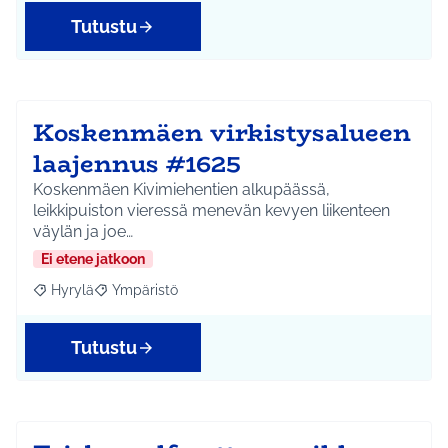
Tutustu
Koskenmäen virkistysalueen
laajennus #1625
Koskenmäen Kivimiehentien alkupäässä,
leikkipuiston vieressä menevän kevyen liikenteen
väylän ja joe…
Ei etene jatkoon
Hyrylä
Ympäristö
Rajaa tulokset aihepiirin mukaan: Hyrylä
Rajaa tulokset teeman mukaan: Ympäristö
Tutustu