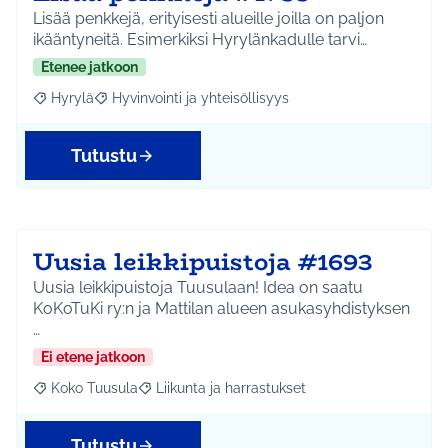
Lisää penkkejä, erityisesti alueille joilla on paljon
ikääntyneitä. Esimerkiksi Hyrylänkadulle tarvi…
Etenee jatkoon
Hyrylä
Hyvinvointi ja yhteisöllisyys
Rajaa tulokset aihepiirin mukaan: Hyrylä
Rajaa tulokset teeman mukaan: Hyvinvointi ja yhteisöl
Tutustu
Uusia leikkipuistoja #1693
Uusia leikkipuistoja Tuusulaan! Idea on saatu
KoKoTuKi ry:n ja Mattilan alueen asukasyhdistyksen
…
Ei etene jatkoon
Koko Tuusula
Liikunta ja harrastukset
Rajaa tulokset aihepiirin mukaan: Koko Tuusula
Rajaa tulokset teeman mukaan: Liikunta ja harr
Tutustu