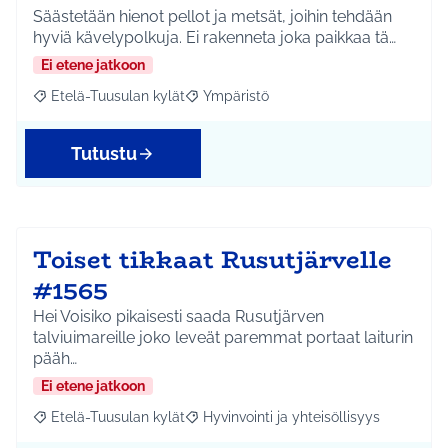
Säästetään hienot pellot ja metsät, joihin tehdään
hyviä kävelypolkuja. Ei rakenneta joka paikkaa tä…
Ei etene jatkoon
Etelä-Tuusulan kylät
Ympäristö
Rajaa tulokset aihepiirin mukaan: Etelä-Tuusulan kylät
Rajaa tulokset teeman mukaan: Ympäri
Tutustu
Toiset tikkaat Rusutjärvelle
#1565
Hei Voisiko pikaisesti saada Rusutjärven
talviuimareille joko leveät paremmat portaat laiturin
pääh…
Ei etene jatkoon
Etelä-Tuusulan kylät
Hyvinvointi ja yhteisöllisyys
Rajaa tulokset aihepiirin mukaan: Etelä-Tuusulan kylät
Rajaa tulokset teeman mukaan: Hyvinvoin