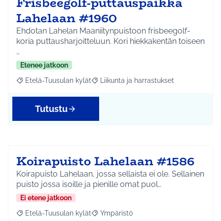
Frisbeegolf-puttauspaikka
Lahelaan #1960
Ehdotan Lahelan Maaniitynpuistoon frisbeegolf-
koria puttausharjoitteluun. Kori hiekkakentän toiseen
…
Etenee jatkoon
Etelä-Tuusulan kylät
Liikunta ja harrastukset
Rajaa tulokset aihepiirin mukaan: Etelä-Tuusulan kylät
Rajaa tulokset teeman mukaan: Liikunta
Tutustu
Koirapuisto Lahelaan #1586
Koirapuisto Lahelaan, jossa sellaista ei ole. Sellainen
puisto jossa isoille ja pienille omat puol…
Ei etene jatkoon
Etelä-Tuusulan kylät
Ympäristö
Rajaa tulokset aihepiirin mukaan: Etelä-Tuusulan kylät
Rajaa tulokset teeman mukaan: Ympäri