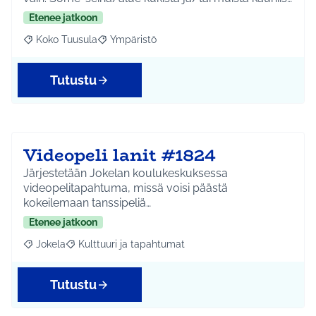
Etenee jatkoon
Koko Tuusula
Ympäristö
Rajaa tulokset aihepiirin mukaan: Koko Tuusula
Rajaa tulokset teeman mukaan: Ympäristö
Tutustu
Videopeli lanit #1824
Järjestetään Jokelan koulukeskuksessa
videopelitapahtuma, missä voisi päästä
kokeilemaan tanssipeliä…
Etenee jatkoon
Jokela
Kulttuuri ja tapahtumat
Rajaa tulokset aihepiirin mukaan: Jokela
Rajaa tulokset teeman mukaan: Kulttuuri ja tapahtum
Tutustu