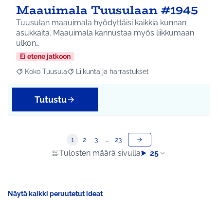
Maauimala Tuusulaan #1945
Tuusulan maauimala hyödyttäisi kaikkia kunnan
asukkaita. Maauimala kannustaa myös liikkumaan
ulkon…
Ei etene jatkoon
Koko Tuusula
Liikunta ja harrastukset
Rajaa tulokset aihepiirin mukaan: Koko Tuusula
Rajaa tulokset teeman mukaan: Liikunta ja harr
Tutustu
1
2
3
…
23
Tulosten määrä sivulla:
25
Näytä kaikki peruutetut ideat