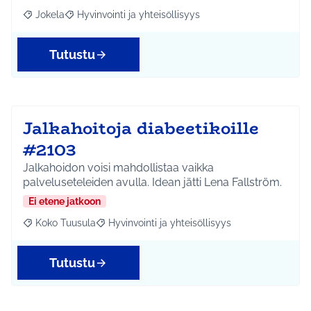
Jokela
Hyvinvointi ja yhteisöllisyys
Rajaa tulokset aihepiirin mukaan: Jokela
Rajaa tulokset teeman mukaan: Hyvinvointi ja yhteisöl
Tutustu
Jalkahoitoja diabeetikoille
#2103
Jalkahoidon voisi mahdollistaa vaikka
palveluseteleiden avulla. Idean jätti Lena Fallström.
Ei etene jatkoon
Koko Tuusula
Hyvinvointi ja yhteisöllisyys
Rajaa tulokset aihepiirin mukaan: Koko Tuusula
Rajaa tulokset teeman mukaan: Hyvinvointi ja y
Tutustu