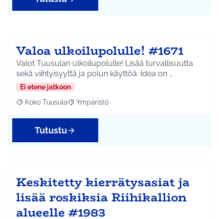
Valoa ulkoilupolulle! #1671
Valot Tuusulan ulkoilupolulle! Lisää turvallisuutta
sekä viihtyisyyttä ja polun käyttöä. Idea on …
Ei etene jatkoon
Koko Tuusula
Ympäristö
Rajaa tulokset aihepiirin mukaan: Koko Tuusula
Rajaa tulokset teeman mukaan: Ympäristö
Tutustu
Keskitetty kierrätysasiat ja
lisää roskiksia Riihikallion
alueelle #1983