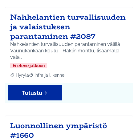
Nahkelantien turvallisuuden
ja valaistuksen
parantaminen #2087
Nahkelantien turvallisuuden parantaminen välillä
Vaunukankaan koulu - Häklin monttu, lisäämällä
vala…
Ei etene jatkoon
Hyrylä
Infra ja liikenne
Rajaa tulokset aihepiirin mukaan: Hyrylä
Rajaa tulokset teeman mukaan: Infra ja liikenne
Tutustu
Luonnollinen ympäristö
#1660