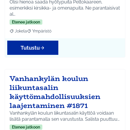
Olisi hienoa saada hyötypuita Peltokaareen,
esimerkiksi kirsikka- ja omenapuita. Ne parantaisivat
al…
Etenee jatkoon
Jokela
Ympäristö
Rajaa tulokset aihepiirin mukaan: Jokela
Rajaa tulokset teeman mukaan: Ympäristö
Tutustu
Vanhankylän koulun
liikuntasalin
käyttömahdollisuuksien
laajentaminen #1871
Vanhankylän koulun liikuntasalin käyttöä voidaan
lisätä parantamalla sen varustusta. Salista puuttuu…
Etenee jatkoon