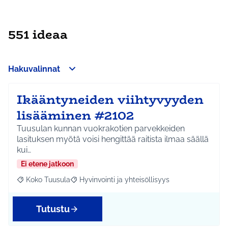
551 ideaa
Hakuvalinnat
Ikääntyneiden viihtyvyyden
lisääminen #2102
Tuusulan kunnan vuokrakotien parvekkeiden
lasituksen myötä voisi hengittää raitista ilmaa säällä
kui…
Ei etene jatkoon
Koko Tuusula
Hyvinvointi ja yhteisöllisyys
Rajaa tulokset aihepiirin mukaan: Koko Tuusula
Rajaa tulokset teeman mukaan: Hyvinvointi ja y
Tutustu