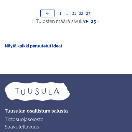
1
…
21
22
23
Tulosten määrä sivulla:
25
Näytä kaikki peruutetut ideat
Tuusulan osallistumisalusta
Tietosuojaseloste
Saavutettavuus