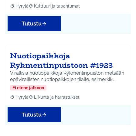
Hyrylä
Kulttuuri ja tapahtumat
Rajaa tulokset aihepiirin mukaan: Hyrylä
Rajaa tulokset teeman mukaan: Kulttuuri ja tapahtum
Tutustu
Nuotiopaikkoja
Rykmentinpuistoon #1923
Virallisia nuotiopaikkoja Rykmentinpuiston metsään
epävirallisten nuotiopaikkojen tilalle, esimerkik…
Ei etene jatkoon
Hyrylä
Liikunta ja harrastukset
Rajaa tulokset aihepiirin mukaan: Hyrylä
Rajaa tulokset teeman mukaan: Liikunta ja harrastuks
Tutustu