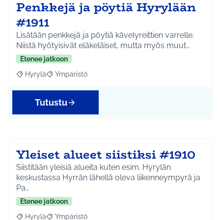
Penkkejä ja pöytiä Hyrylään
#1911
Lisätään penkkejä ja pöytiä kävelyreittien varrelle.
Niistä hyötyisivät eläkeläiset, mutta myös muut…
Etenee jatkoon
Hyrylä
Ympäristö
Rajaa tulokset aihepiirin mukaan: Hyrylä
Rajaa tulokset teeman mukaan: Ympäristö
Tutustu
Yleiset alueet siistiksi #1910
Siistitään yleisiä alueita kuten esim. Hyrylän
keskustassa Hyrrän lähellä oleva liikenneympyrä ja
Pa…
Etenee jatkoon
Hyrylä
Ympäristö