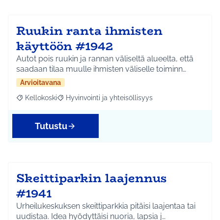
Ruukin ranta ihmisten
käyttöön #1942
Autot pois ruukin ja rannan väliseltä alueelta, että
saadaan tilaa muulle ihmisten väliselle toiminn…
Arvioitavana
Kellokoski
Hyvinvointi ja yhteisöllisyys
Rajaa tulokset aihepiirin mukaan: Kellokoski
Rajaa tulokset teeman mukaan: Hyvinvointi ja yhtei
Tutustu
Skeittiparkin laajennus
#1941
Urheilukeskuksen skeittiparkkia pitäisi laajentaa tai
uudistaa. Idea hyödyttäisi nuoria, lapsia j…