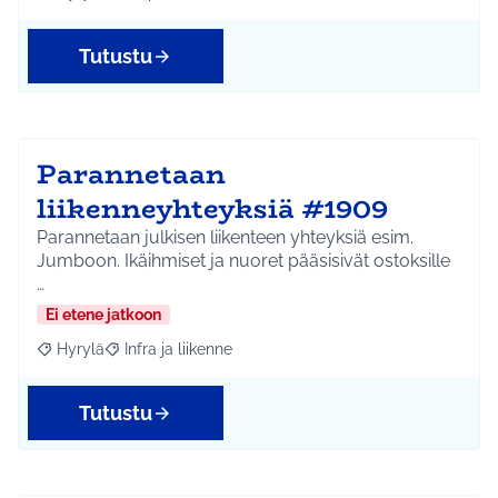
Rajaa tulokset aihepiirin mukaan: Hyrylä
Rajaa tulokset teeman mukaan: Ympäristö
Tutustu
Parannetaan
liikenneyhteyksiä #1909
Parannetaan julkisen liikenteen yhteyksiä esim.
Jumboon. Ikäihmiset ja nuoret pääsisivät ostoksille
…
Ei etene jatkoon
Hyrylä
Infra ja liikenne
Rajaa tulokset aihepiirin mukaan: Hyrylä
Rajaa tulokset teeman mukaan: Infra ja liikenne
Tutustu