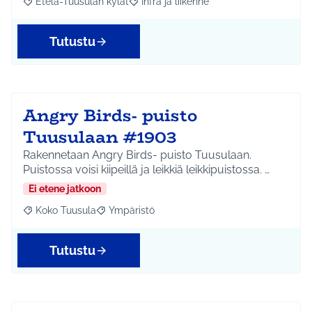
Etelä-Tuusulan kylät
Infra ja liikenne
Rajaa tulokset aihepiirin mukaan: Etelä-Tuusulan kylät
Rajaa tulokset teeman mukaan: Infra ja 
Tutustu
Angry Birds- puisto
Tuusulaan #1903
Rakennetaan Angry Birds- puisto Tuusulaan.
Puistossa voisi kiipeillä ja leikkiä leikkipuistossa. …
Ei etene jatkoon
Koko Tuusula
Ympäristö
Rajaa tulokset aihepiirin mukaan: Koko Tuusula
Rajaa tulokset teeman mukaan: Ympäristö
Tutustu