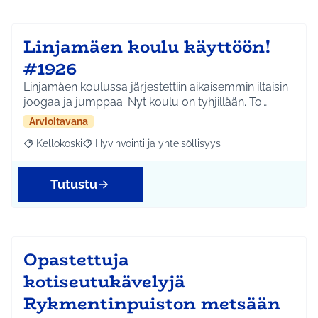
Linjamäen koulu käyttöön!
#1926
Linjamäen koulussa järjestettiin aikaisemmin iltaisin
joogaa ja jumppaa. Nyt koulu on tyhjillään. To…
Arvioitavana
Kellokoski
Hyvinvointi ja yhteisöllisyys
Rajaa tulokset aihepiirin mukaan: Kellokoski
Rajaa tulokset teeman mukaan: Hyvinvointi ja yhtei
Tutustu
Opastettuja
kotiseutukävelyjä
Rykmentinpuiston metsään