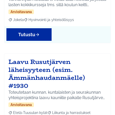
lasten kokkikursseja tms. sillä koulun keitti…
Arvioitavana
Jokela
Hyvinvointi ja yhteisöllisyys
Rajaa tulokset aihepiirin mukaan: Jokela
Rajaa tulokset teeman mukaan: Hyvinvointi ja yhteisöl
Tutustu
Laavu Rusutjärven
läheisyyteen (esim.
Ämmänhaudanmäelle)
#1930
Toteutetaan kunnan, kuntalaisten ja seurakunnan
yhteisprojektina laavu kauniille paikalle Rusutjärve…
Arvioitavana
Etelä-Tuusulan kylät
Liikunta ja harrastukset
Rajaa tulokset aihepiirin mukaan: Etelä-Tuusulan kylät
Rajaa tulokset teeman mukaan: Liikunta