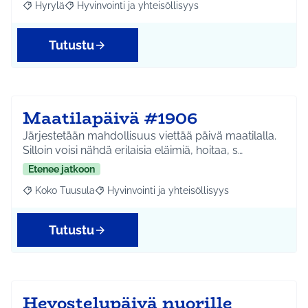
Hyrylä
Hyvinvointi ja yhteisöllisyys
Rajaa tulokset aihepiirin mukaan: Hyrylä
Rajaa tulokset teeman mukaan: Hyvinvointi ja yhteisöl
Tutustu
Maatilapäivä #1906
Järjestetään mahdollisuus viettää päivä maatilalla.
Silloin voisi nähdä erilaisia eläimiä, hoitaa, s…
Etenee jatkoon
Koko Tuusula
Hyvinvointi ja yhteisöllisyys
Rajaa tulokset aihepiirin mukaan: Koko Tuusula
Rajaa tulokset teeman mukaan: Hyvinvointi ja y
Tutustu
Hevostelupäivä nuorille