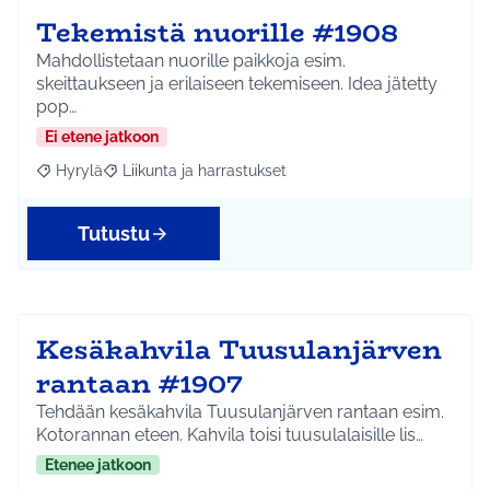
Tekemistä nuorille #1908
Mahdollistetaan nuorille paikkoja esim.
skeittaukseen ja erilaiseen tekemiseen. Idea jätetty
pop…
Ei etene jatkoon
Hyrylä
Liikunta ja harrastukset
Rajaa tulokset aihepiirin mukaan: Hyrylä
Rajaa tulokset teeman mukaan: Liikunta ja harrastuks
Tutustu
Kesäkahvila Tuusulanjärven
rantaan #1907
Tehdään kesäkahvila Tuusulanjärven rantaan esim.
Kotorannan eteen. Kahvila toisi tuusulalaisille lis…
Etenee jatkoon