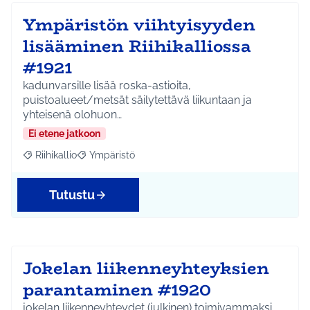
Ympäristön viihtyisyyden
lisääminen Riihikalliossa
#1921
kadunvarsille lisää roska-astioita,
puistoalueet/metsät säilytettävä liikuntaan ja
yhteisenä olohuon…
Ei etene jatkoon
Riihikallio
Ympäristö
Rajaa tulokset aihepiirin mukaan: Riihikallio
Rajaa tulokset teeman mukaan: Ympäristö
Tutustu
Jokelan liikenneyhteyksien
parantaminen #1920
jokelan liikenneyhteydet (julkinen) toimivammaksi.