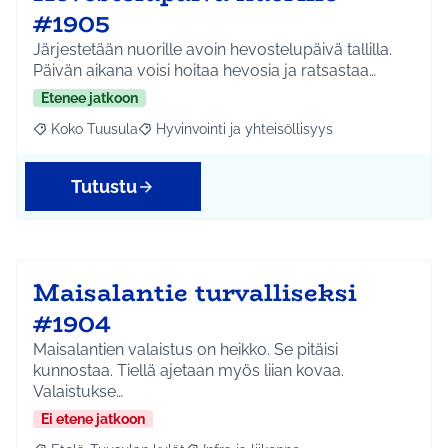
#1905
Järjestetään nuorille avoin hevostelupäivä tallilla.
Päivän aikana voisi hoitaa hevosia ja ratsastaa…
Etenee jatkoon
Koko Tuusula
Hyvinvointi ja yhteisöllisyys
Rajaa tulokset aihepiirin mukaan: Koko Tuusula
Rajaa tulokset teeman mukaan: Hyvinvointi ja y
Tutustu
Maisalantie turvalliseksi
#1904
Maisalantien valaistus on heikko. Se pitäisi
kunnostaa. Tiellä ajetaan myös liian kovaa.
Valaistukse…
Ei etene jatkoon