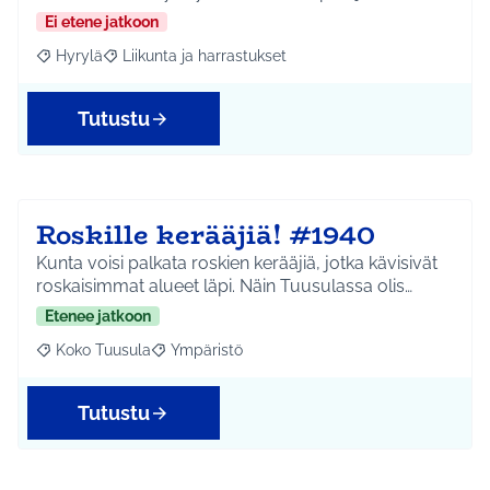
Ei etene jatkoon
Hyrylä
Liikunta ja harrastukset
Rajaa tulokset aihepiirin mukaan: Hyrylä
Rajaa tulokset teeman mukaan: Liikunta ja harrastuks
Tutustu
Roskille kerääjiä! #1940
Kunta voisi palkata roskien kerääjiä, jotka kävisivät
roskaisimmat alueet läpi. Näin Tuusulassa olis…
Etenee jatkoon
Koko Tuusula
Ympäristö
Rajaa tulokset aihepiirin mukaan: Koko Tuusula
Rajaa tulokset teeman mukaan: Ympäristö
Tutustu