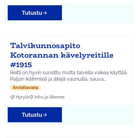
Tutustu
Talvikunnosapito
Kotorannan kävelyreitille
#1915
Reitti on hyvin suosittu mutta talvella vaikea käyttää.
Paljon ikäihmisiä ja äitejä vaunuilla, sauva…
Arvioitavana
Hyrylä
Infra ja liikenne
Rajaa tulokset aihepiirin mukaan: Hyrylä
Rajaa tulokset teeman mukaan: Infra ja liikenne
Tutustu