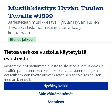
Musiikkiesitys Hyvän Tuulen
Tuvalle #1899
Järjestetään musiikkiesitys Hyrylän Hyvän Tuulen
Tuvalle virkistämään ikäihmisten arkea ja
kokoamaan…
Etenee jatkoon
Koko Tuusula
Kulttuuri ja tapahtumat
Rajaa tulokset aihepiirin mukaan: Koko Tuusula
Rajaa tulokset teeman mukaan: Kulttuuri ja ta
Tietoa verkkosivustolla käytetyistä
evästeistä
Tutustu
Käytämme sivustollamme evästeitä sivuston suorituskyvyn ja
sisällön parantamiseksi. Evästeiden avulla voimme tarjota
yksilöllisemmän käyttäjäkokemuksen ja sisältöjä sosiaalisen
median kanavista.
Ravintolapäivä Hyrylän
Hyväksy kaikki
torilla #1898
Vain välttämättömät
Asetukset
Järjestetään ravintolapäivä tai sen kaltainen
tapahtuma Hyrylän torilla. Tapahtuma toisi vireyttä