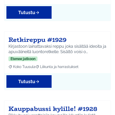
Tutustu
Retkireppu #1929
Kirjastoon lainattavaksi reppu joka sisältää ideoita ja
apuvälineitä luontoretkelle. Sisältö voisi o…
Etenee jatkoon
Koko Tuusula
Liikunta ja harrastukset
Rajaa tulokset aihepiirin mukaan: Koko Tuusula
Rajaa tulokset teeman mukaan: Liikunta ja harr
Tutustu
Kauppabussi kylille! #1928