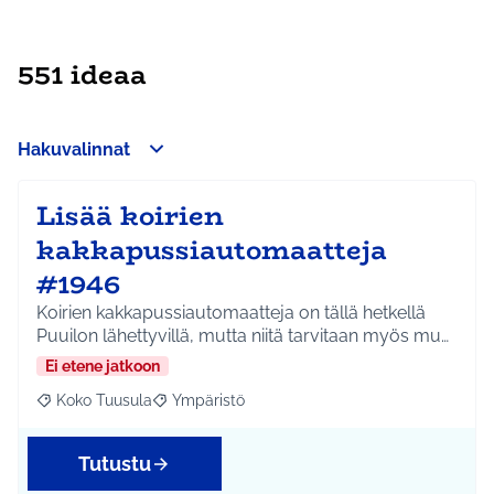
551 ideaa
Hakuvalinnat
Lisää koirien
kakkapussiautomaatteja
#1946
Koirien kakkapussiautomaatteja on tällä hetkellä
Puuilon lähettyvillä, mutta niitä tarvitaan myös mu…
Ei etene jatkoon
Koko Tuusula
Ympäristö
Rajaa tulokset aihepiirin mukaan: Koko Tuusula
Rajaa tulokset teeman mukaan: Ympäristö
Tutustu