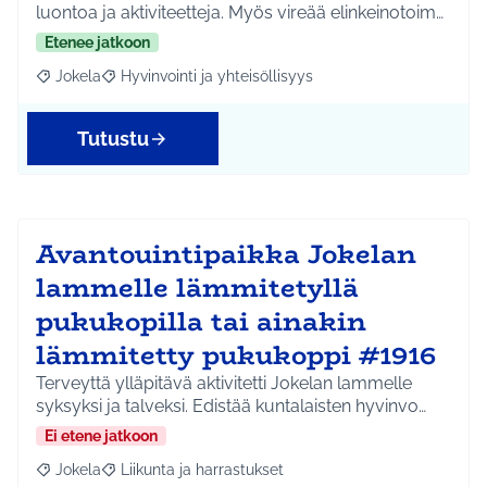
luontoa ja aktiviteetteja. Myös vireää elinkeinotoim…
Etenee jatkoon
Jokela
Hyvinvointi ja yhteisöllisyys
Rajaa tulokset aihepiirin mukaan: Jokela
Rajaa tulokset teeman mukaan: Hyvinvointi ja yhteisöl
Tutustu
Avantouintipaikka Jokelan
lammelle lämmitetyllä
pukukopilla tai ainakin
lämmitetty pukukoppi #1916
Terveyttä ylläpitävä aktivitetti Jokelan lammelle
syksyksi ja talveksi. Edistää kuntalaisten hyvinvo…
Ei etene jatkoon
Jokela
Liikunta ja harrastukset
Rajaa tulokset aihepiirin mukaan: Jokela
Rajaa tulokset teeman mukaan: Liikunta ja harrastuks