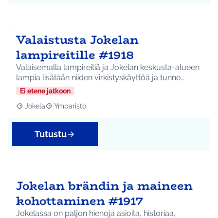
Valaistusta Jokelan
lampireitille #1918
Valaisemalla lampireitiä ja Jokelan keskusta-alueen
lampia lisätään niiden virkistyskäyttöä ja tunne…
Ei etene jatkoon
Jokela
Ympäristö
Rajaa tulokset aihepiirin mukaan: Jokela
Rajaa tulokset teeman mukaan: Ympäristö
Tutustu
Jokelan brändin ja maineen
kohottaminen #1917
Jokelassa on paljon hienoja asioita, historiaa,