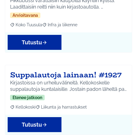
Pikkubussi varattaisiin kaupoilla käyntiin kylistä.
Laadittaisiin reitti niin kuin kirjastoautolla. …
Arvioitavana
Koko Tuusula
Infra ja liikenne
Rajaa tulokset aihepiirin mukaan: Koko Tuusula
Rajaa tulokset teeman mukaan: Infra ja liikenne
Tutustu
Suppalautoja lainaan! #1927
Kirjastoissa on urheiluvälineitä. Kellokoskelle
suppalautoja kuntalaisille. Jostain padon läheltä pa…
Etenee jatkoon
Kellokoski
Liikunta ja harrastukset
Rajaa tulokset aihepiirin mukaan: Kellokoski
Rajaa tulokset teeman mukaan: Liikunta ja harrast
Tutustu