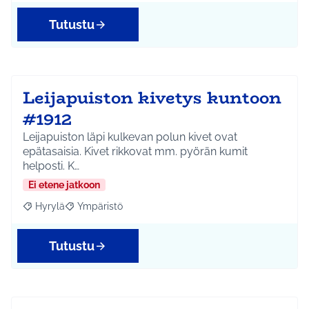
Tutustu
Leijapuiston kivetys kuntoon
#1912
Leijapuiston läpi kulkevan polun kivet ovat
epätasaisia. Kivet rikkovat mm. pyörän kumit
helposti. K…
Ei etene jatkoon
Hyrylä
Ympäristö
Rajaa tulokset aihepiirin mukaan: Hyrylä
Rajaa tulokset teeman mukaan: Ympäristö
Tutustu