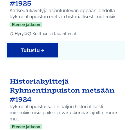
#1925
Kotiseutukävelyjä asiantuntevan oppaan johdolla
Rykmentinpuiston metsän historiallisesti mielenkiint…
Etenee jatkoon
Hyrylä
Kulttuuri ja tapahtumat
Rajaa tulokset aihepiirin mukaan: Hyrylä
Rajaa tulokset teeman mukaan: Kulttuuri ja tapahtum
Tutustu
Historiakylttejä
Rykmentinpuiston metsään
#1924
Rykmentinpuistossa on paljon historiallisesti
mielenkiintoisia paikkoja varuskunnan ajoilta, muun
mu…
Etenee jatkoon