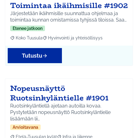
Toimintaa ikäihmisille #1902
Järjestetään ikäihmisille suunnattua ohjelmaa ja
toimintaa kunnan omistamissa tyhjissä tiloissa. Saa…
Etenee jatkoon
Koko Tuusula
Hyvinvointi ja yhteisöllisyys
Rajaa tulokset aihepiirin mukaan: Koko Tuusula
Rajaa tulokset teeman mukaan: Hyvinvointi ja y
Tutustu
Nopeusnäyttö
Ruotsinkyläntielle #1901
Ruotsinkyläntiellä ajetaan autoilla kovaa.
Pystytetään nopeusnäyttö Ruotsinkyläntielle
lisäämään lii…
Arvioitavana
Etelä-Tuusulan kylät
Infra ja liikenne