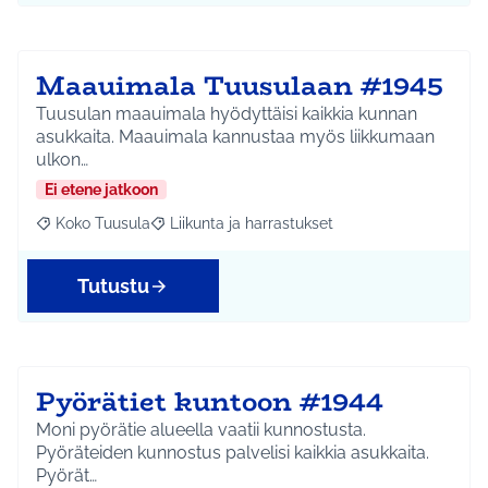
Maauimala Tuusulaan #1945
Tuusulan maauimala hyödyttäisi kaikkia kunnan
asukkaita. Maauimala kannustaa myös liikkumaan
ulkon…
Ei etene jatkoon
Koko Tuusula
Liikunta ja harrastukset
Rajaa tulokset aihepiirin mukaan: Koko Tuusula
Rajaa tulokset teeman mukaan: Liikunta ja harr
Tutustu
Pyörätiet kuntoon #1944
Moni pyörätie alueella vaatii kunnostusta.
Pyöräteiden kunnostus palvelisi kaikkia asukkaita.
Pyörät…