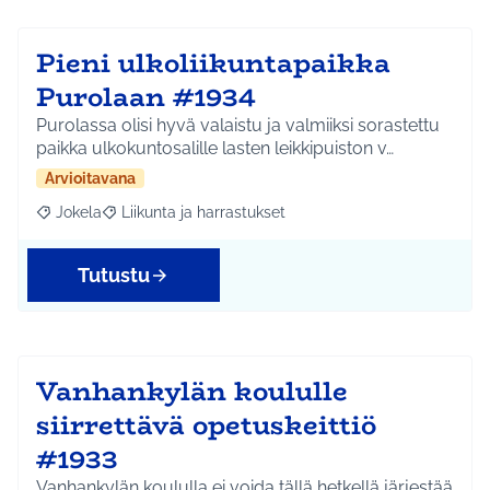
Pieni ulkoliikuntapaikka
Purolaan #1934
Purolassa olisi hyvä valaistu ja valmiiksi sorastettu
paikka ulkokuntosalille lasten leikkipuiston v…
Arvioitavana
Jokela
Liikunta ja harrastukset
Rajaa tulokset aihepiirin mukaan: Jokela
Rajaa tulokset teeman mukaan: Liikunta ja harrastuks
Tutustu
Vanhankylän koululle
siirrettävä opetuskeittiö
#1933
Vanhankylän koululla ei voida tällä hetkellä järjestää