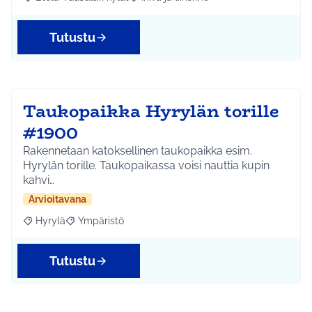
Rajaa tulokset aihepiirin mukaan: Etelä-Tuusulan kylät
Rajaa tulokset teeman mukaan: Infra ja 
Tutustu
Taukopaikka Hyrylän torille
#1900
Rakennetaan katoksellinen taukopaikka esim.
Hyrylän torille. Taukopaikassa voisi nauttia kupin
kahvi…
Arvioitavana
Hyrylä
Ympäristö
Rajaa tulokset aihepiirin mukaan: Hyrylä
Rajaa tulokset teeman mukaan: Ympäristö
Tutustu