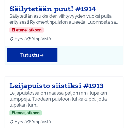
Säilytetään puut! #1914
Säilytetään asukkaiden viihtyvyyden vuoksi puita
erityisesti Rykmentinpuiston alueella. Luonnosta sa…
Ei etene jatkoon
Hyrylä
Ympäristö
Rajaa tulokset aihepiirin mukaan: Hyrylä
Rajaa tulokset teeman mukaan: Ympäristö
Tutustu
Leijapuisto siistiksi #1913
Leijapuistossa on maassa paljon mm. tupakan
tumppeja. Tuodaan puistoon tuhkakuppi, jotta
tupakan tum…
Etenee jatkoon
Hyrylä
Ympäristö
Rajaa tulokset aihepiirin mukaan: Hyrylä
Rajaa tulokset teeman mukaan: Ympäristö