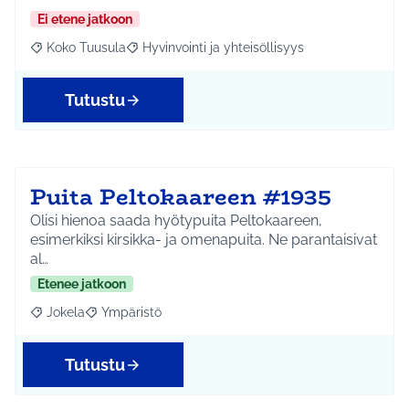
Ei etene jatkoon
Koko Tuusula
Hyvinvointi ja yhteisöllisyys
Rajaa tulokset aihepiirin mukaan: Koko Tuusula
Rajaa tulokset teeman mukaan: Hyvinvointi ja y
Tutustu
Puita Peltokaareen #1935
Olisi hienoa saada hyötypuita Peltokaareen,
esimerkiksi kirsikka- ja omenapuita. Ne parantaisivat
al…
Etenee jatkoon
Jokela
Ympäristö
Rajaa tulokset aihepiirin mukaan: Jokela
Rajaa tulokset teeman mukaan: Ympäristö
Tutustu