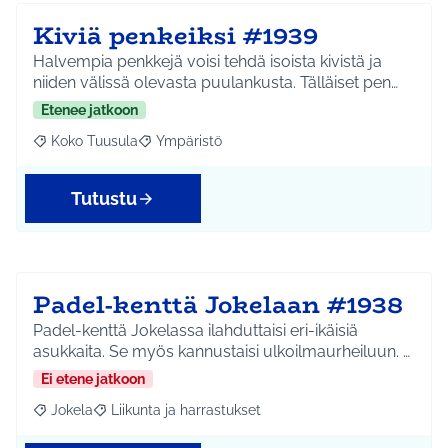
Kiviä penkeiksi #1939
Halvempia penkkejä voisi tehdä isoista kivistä ja
niiden välissä olevasta puulankusta. Tälläiset pen…
Etenee jatkoon
Koko Tuusula
Ympäristö
Rajaa tulokset aihepiirin mukaan: Koko Tuusula
Rajaa tulokset teeman mukaan: Ympäristö
Tutustu
Padel-kenttä Jokelaan #1938
Padel-kenttä Jokelassa ilahduttaisi eri-ikäisiä
asukkaita. Se myös kannustaisi ulkoilmaurheiluun. …
Ei etene jatkoon
Jokela
Liikunta ja harrastukset
Rajaa tulokset aihepiirin mukaan: Jokela
Rajaa tulokset teeman mukaan: Liikunta ja harrastuks