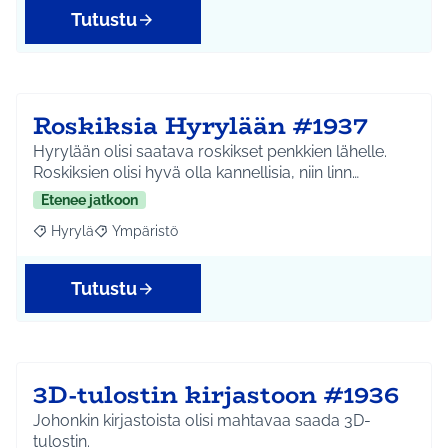
Tutustu
Roskiksia Hyrylään #1937
Hyrylään olisi saatava roskikset penkkien lähelle.
Roskiksien olisi hyvä olla kannellisia, niin linn…
Etenee jatkoon
Hyrylä
Ympäristö
Rajaa tulokset aihepiirin mukaan: Hyrylä
Rajaa tulokset teeman mukaan: Ympäristö
Tutustu
3D-tulostin kirjastoon #1936
Johonkin kirjastoista olisi mahtavaa saada 3D-
tulostin.