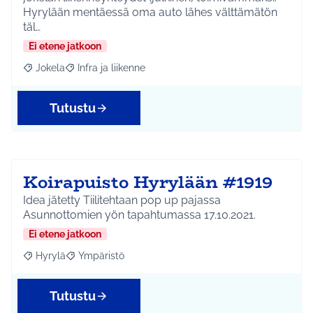
Hyrylään mentäessä oma auto lähes välttämätön
täl…
Ei etene jatkoon
Jokela
Infra ja liikenne
Rajaa tulokset aihepiirin mukaan: Jokela
Rajaa tulokset teeman mukaan: Infra ja liikenne
Tutustu
Koirapuisto Hyrylään #1919
Idea jätetty Tiilitehtaan pop up pajassa
Asunnottomien yön tapahtumassa 17.10.2021.
Ei etene jatkoon
Hyrylä
Ympäristö
Rajaa tulokset aihepiirin mukaan: Hyrylä
Rajaa tulokset teeman mukaan: Ympäristö
Tutustu