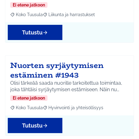
Ei etene jatkoon
Koko Tuusula
Liikunta ja harrastukset
Rajaa tulokset aihepiirin mukaan: Koko Tuusula
Rajaa tulokset teeman mukaan: Liikunta ja harr
Tutustu
Nuorten syrjäytymisen
estäminen #1943
Olisi tärkeää saada nuorille tarkoitettua toimintaa,
joka tähtäisi syrjäytymisen estämiseen. Näin nu…
Ei etene jatkoon
Koko Tuusula
Hyvinvointi ja yhteisöllisyys
Rajaa tulokset aihepiirin mukaan: Koko Tuusula
Rajaa tulokset teeman mukaan: Hyvinvointi ja y
Tutustu