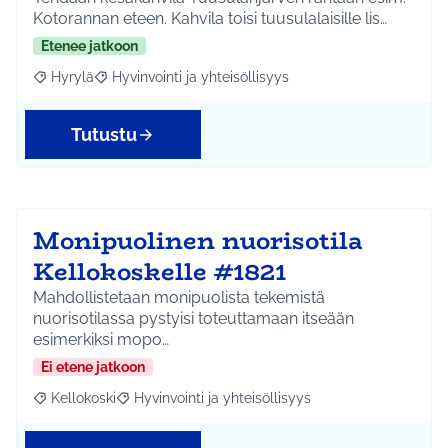
Kotorannan eteen. Kahvila toisi tuusulalaisille lis…
Etenee jatkoon
Hyrylä
Hyvinvointi ja yhteisöllisyys
Rajaa tulokset aihepiirin mukaan: Hyrylä
Rajaa tulokset teeman mukaan: Hyvinvointi ja yhteisöl
Tutustu
Monipuolinen nuorisotila
Kellokoskelle #1821
Mahdollistetaan monipuolista tekemistä
nuorisotilassa pystyisi toteuttamaan itseään
esimerkiksi mopo…
Ei etene jatkoon
Kellokoski
Hyvinvointi ja yhteisöllisyys
Rajaa tulokset aihepiirin mukaan: Kellokoski
Rajaa tulokset teeman mukaan: Hyvinvointi ja yhtei