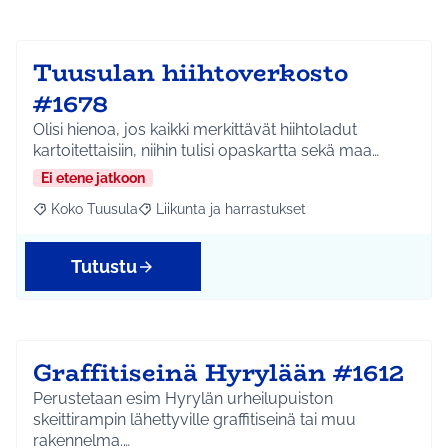
Tuusulan hiihtoverkosto
#1678
Olisi hienoa, jos kaikki merkittävät hiihtoladut
kartoitettaisiin, niihin tulisi opaskartta sekä maa…
Ei etene jatkoon
Koko Tuusula
Liikunta ja harrastukset
Rajaa tulokset aihepiirin mukaan: Koko Tuusula
Rajaa tulokset teeman mukaan: Liikunta ja harr
Tutustu
Graffitiseinä Hyrylään #1612
Perustetaan esim Hyrylän urheilupuiston
skeittirampin lähettyville graffitiseinä tai muu
rakennelma.…