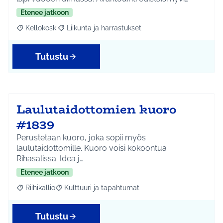
Etenee jatkoon
Kellokoski
Liikunta ja harrastukset
Rajaa tulokset aihepiirin mukaan: Kellokoski
Rajaa tulokset teeman mukaan: Liikunta ja harrast
Tutustu
Laulutaidottomien kuoro
#1839
Perustetaan kuoro, joka sopii myös
laulutaidottomille. Kuoro voisi kokoontua
Rihasalissa. Idea j…
Etenee jatkoon
Riihikallio
Kulttuuri ja tapahtumat
Rajaa tulokset aihepiirin mukaan: Riihikallio
Rajaa tulokset teeman mukaan: Kulttuuri ja tapaht
Tutustu