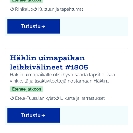
Etenee jatkoon
Riihikallio
Kulttuuri ja tapahtumat
Rajaa tulokset aihepiirin mukaan: Riihikallio
Rajaa tulokset teeman mukaan: Kulttuuri ja tapaht
Tutustu
Häklin uimapaikan
leikkivälineet #1805
Häklin uimapaikalle olisi hyvä saada lapsille lisää
virikkeitä ja lisäktiviteettejä nostamaan Häklin…
Etenee jatkoon
Etelä-Tuusulan kylät
Liikunta ja harrastukset
Rajaa tulokset aihepiirin mukaan: Etelä-Tuusulan kylät
Rajaa tulokset teeman mukaan: Liikunta
Tutustu