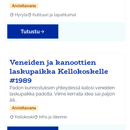
Arvioitavana
Hyrylä
Kulttuuri ja tapahtumat
Rajaa tulokset aihepiirin mukaan: Hyrylä
Rajaa tulokset teeman mukaan: Kulttuuri ja tapahtum
Tutustu
Veneiden ja kanoottien
laskupaikka Kellokoskelle
#1989
Padon kunnostuksen yhteydessä katosi veneiden
laskupaikka padolta. Viime kerralla idea sai paljon
ää…
Arvioitavana
Kellokoski
Infra ja liikenne
Rajaa tulokset aihepiirin mukaan: Kellokoski
Rajaa tulokset teeman mukaan: Infra ja liikenne