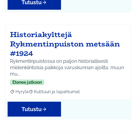
Tutustu
Historiakylttejä
Rykmentinpuiston metsään
#1924
Rykmentinpuistossa on paljon historiallisesti
mielenkiintoisia paikkoja varuskunnan ajoilta, muun
mu…
Etenee jatkoon
Hyrylä
Kulttuuri ja tapahtumat
Rajaa tulokset aihepiirin mukaan: Hyrylä
Rajaa tulokset teeman mukaan: Kulttuuri ja tapahtum
Tutustu