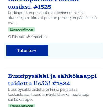
uusiksi. #1525
Korkinpuiston pensaat ovat levinneet hiekka
alueelle ja roikkuvat puiston penkkejen päällä sekä
ovat…
Etenee jatkoon
Riihikallio
Ympäristö
Rajaa tulokset aihepiirin mukaan: Riihikallio
Rajaa tulokset teeman mukaan: Ympäristö
Tutustu
Bussipysäkki ja sähkökaappi
taidetta lisää! #1524
Bussipysäkki taidetta onkin jo paijalassa,
keskustassa, tuusulanväylällä sekä maalattuja
sähkökaappe…
Etenee jatkoon