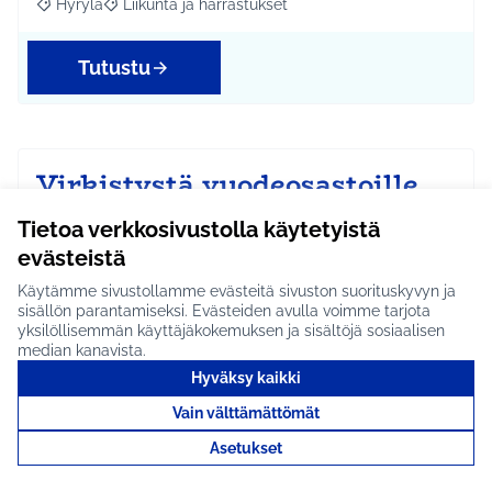
Hyrylä
Liikunta ja harrastukset
Rajaa tulokset aihepiirin mukaan: Hyrylä
Rajaa tulokset teeman mukaan: Liikunta ja harrastuks
Tutustu
Virkistystä vuodeosastoille
#1802
Tietoa verkkosivustolla käytetyistä
Vuodeosaston potilaille ja heidän omaisilleen
evästeistä
virkistystä arkeen tuovia asioita esimerkiksi
Käytämme sivustollamme evästeitä sivuston suorituskyvyn ja
kahviaut…
sisällön parantamiseksi. Evästeiden avulla voimme tarjota
Etenee jatkoon
yksilöllisemmän käyttäjäkokemuksen ja sisältöjä sosiaalisen
median kanavista.
Koko Tuusula
Hyvinvointi ja yhteisöllisyys
Rajaa tulokset aihepiirin mukaan: Koko Tuusula
Rajaa tulokset teeman mukaan: Hyvinvointi ja y
Hyväksy kaikki
Vain välttämättömät
Tutustu
Asetukset