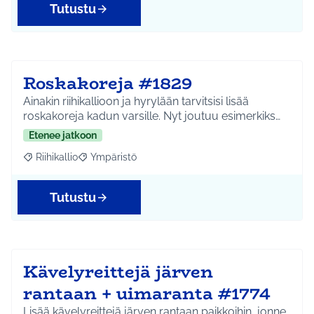
Tutustu
Roskakoreja #1829
Ainakin riihikallioon ja hyrylään tarvitsisi lisää
roskakoreja kadun varsille. Nyt joutuu esimerkiks…
Etenee jatkoon
Riihikallio
Ympäristö
Rajaa tulokset aihepiirin mukaan: Riihikallio
Rajaa tulokset teeman mukaan: Ympäristö
Tutustu
Kävelyreittejä järven
rantaan + uimaranta #1774
Lisää kävelyreittejä järven rantaan paikkoihin, jonne