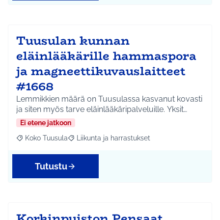
Tuusulan kunnan
eläinlääkärille hammaspora
ja magneettikuvauslaitteet
#1668
Lemmikkien määrä on Tuusulassa kasvanut kovasti
ja siten myös tarve eläinlääkäripalveluille. Yksit…
Ei etene jatkoon
Koko Tuusula
Liikunta ja harrastukset
Rajaa tulokset aihepiirin mukaan: Koko Tuusula
Rajaa tulokset teeman mukaan: Liikunta ja harr
Tutustu
Korkinpuiston Pensaat