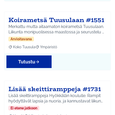
Koirametsä Tuusulaan #1551
Merkattu mutta aitaamaton koirametsä Tuusulaan.
Liikunta monipuolisessa maastossa ja seurustelu …
Arvioitavana
Koko Tuusula
Ympäristö
Rajaa tulokset aihepiirin mukaan: Koko Tuusula
Rajaa tulokset teeman mukaan: Ympäristö
Tutustu
Lisää skeittiramppeja #1731
Lisää skeittiramppeja Hyökkälän koululle. Rampit
hyödyttävät lapsia ja nuoria, ja kannustavat liikun…
Ei etene jatkoon