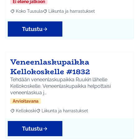
Ei etene jatkoon
Koko Tuusula
Liikunta ja harrastukset
Rajaa tulokset aihepiirin mukaan: Koko Tuusula
Rajaa tulokset teeman mukaan: Liikunta ja harr
Tutustu
Veneenlaskupaikka
Kellokoskelle #1832
Tehdään veneenlaskupaikka Ruukin lähelle
Kellokoskelle. Veneenlaskupaikka helpottaisi
veneenlaskua j…
Arvioitavana
Kellokoski
Liikunta ja harrastukset
Rajaa tulokset aihepiirin mukaan: Kellokoski
Rajaa tulokset teeman mukaan: Liikunta ja harrast
Tutustu