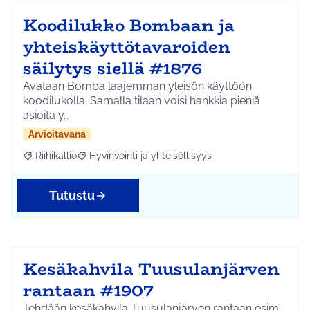
Koodilukko Bombaan ja
yhteiskäyttötavaroiden
säilytys siellä #1876
Avataan Bomba laajemman yleisön käyttöön
koodilukolla. Samalla tilaan voisi hankkia pieniä
asioita y…
Arvioitavana
Riihikallio
Hyvinvointi ja yhteisöllisyys
Rajaa tulokset aihepiirin mukaan: Riihikallio
Rajaa tulokset teeman mukaan: Hyvinvointi ja yhtei
Tutustu
Kesäkahvila Tuusulanjärven
rantaan #1907
Tehdään kesäkahvila Tuusulanjärven rantaan esim.