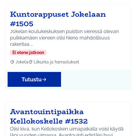
Kuntorappuset Jokelaan
#1505
Jokelan koulukeskuksen puiston vieressä olevan
pulkkamäen viereen olisi hieno mahdollisuus
rakentaa …
Ei etene jatkoon
Jokela
Liikunta ja harrastukset
Rajaa tulokset aihepiirin mukaan: Jokela
Rajaa tulokset teeman mukaan: Liikunta ja harrastuks
Tutustu
Avantouintipaikka
Kellokoskelle #1532
Olisi kiva, kun Kellokosken uimapaikalla voisi käydä
läpi vuoden uimassa. Avantouinti edistäisi hyvi…