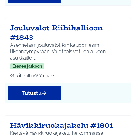
Jouluvalot Riihikallioon
#1843
Asennetaan jouluvalot Riihikallioon esim.
liikenneympyrään. Valot toisivat iloa alueen
asukkaille. …
Etenee jatkoon
Riihikallio
Ympäristö
Rajaa tulokset aihepiirin mukaan: Riihikallio
Rajaa tulokset teeman mukaan: Ympäristö
Tutustu
Hävikkiruokajakelu #1801
Kiertävä hävikkiruokajakelu heikommassa