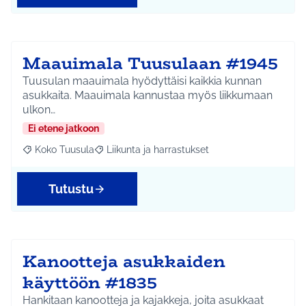
Maauimala Tuusulaan #1945
Tuusulan maauimala hyödyttäisi kaikkia kunnan
asukkaita. Maauimala kannustaa myös liikkumaan
ulkon…
Ei etene jatkoon
Koko Tuusula
Liikunta ja harrastukset
Rajaa tulokset aihepiirin mukaan: Koko Tuusula
Rajaa tulokset teeman mukaan: Liikunta ja harr
Tutustu
Kanootteja asukkaiden
käyttöön #1835
Hankitaan kanootteja ja kajakkeja, joita asukkaat