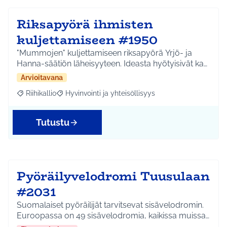
Riksapyörä ihmisten
kuljettamiseen #1950
"Mummojen" kuljettamiseen riksapyörä Yrjö- ja
Hanna-säätiön läheisyyteen. Ideasta hyötyisivät ka…
Arvioitavana
Riihikallio
Hyvinvointi ja yhteisöllisyys
Rajaa tulokset aihepiirin mukaan: Riihikallio
Rajaa tulokset teeman mukaan: Hyvinvointi ja yhtei
Tutustu
Pyöräilyvelodromi Tuusulaan
#2031
Suomalaiset pyöräilijät tarvitsevat sisävelodromin.
Euroopassa on 49 sisävelodromia, kaikissa muissa…