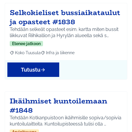
Selkokieliset bussiaikataulut
ja opasteet #1838
Tehdään selkeät opasteet esim. kartta miten bussit
liikkuvat Riihikallion ja Hyrylän alueella sekä s…
Etenee jatkoon
Koko Tuusula
Infra ja liikenne
Rajaa tulokset aihepiirin mukaan: Koko Tuusula
Rajaa tulokset teeman mukaan: Infra ja liikenne
Tutustu
Ikäihmiset kuntoilemaan
#1848
Tehdään Kotkanpuistoon ikäihmisille sopiva/sopivia
kuntoilulaitteita. Kuntoilupisteessä tulisi olla …