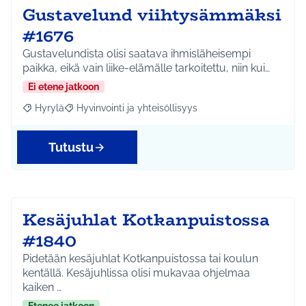
Gustavelund viihtysämmäksi
#1676
Gustavelundista olisi saatava ihmisläheisempi
paikka, eikä vain liike-elämälle tarkoitettu, niin kui…
Ei etene jatkoon
Hyrylä
Hyvinvointi ja yhteisöllisyys
Rajaa tulokset aihepiirin mukaan: Hyrylä
Rajaa tulokset teeman mukaan: Hyvinvointi ja yhteisöl
Tutustu
Kesäjuhlat Kotkanpuistossa
#1840
Pidetään kesäjuhlat Kotkanpuistossa tai koulun
kentällä. Kesäjuhlissa olisi mukavaa ohjelmaa
kaiken …