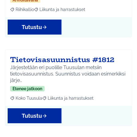
Arvioitavana
Riihikallio
Liikunta ja harrastukset
Rajaa tulokset aihepiirin mukaan: Riihikallio
Rajaa tulokset teeman mukaan: Liikunta ja harrastu
Tutustu
Tietovisasuunnistus #1812
Järjestetään eri puolille Tuusulan metsiin
tietovisasuunnistus. Suunnistus voidaan esimerkiksi
järje…
Etenee jatkoon
Koko Tuusula
Liikunta ja harrastukset
Rajaa tulokset aihepiirin mukaan: Koko Tuusula
Rajaa tulokset teeman mukaan: Liikunta ja harr
Tutustu