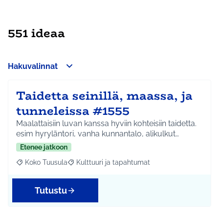
551 ideaa
Hakuvalinnat
Taidetta seinillä, maassa, ja
tunneleissa #1555
Maalattaisiin luvan kanssa hyviin kohteisiin taidetta.
esim hyryläntori, vanha kunnantalo, alikulkut…
Etenee jatkoon
Koko Tuusula
Kulttuuri ja tapahtumat
Rajaa tulokset aihepiirin mukaan: Koko Tuusula
Rajaa tulokset teeman mukaan: Kulttuuri ja ta
Tutustu