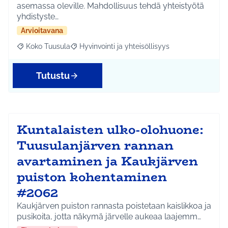
asemassa oleville. Mahdollisuus tehdä yhteistyötä
yhdistyste…
Arvioitavana
Koko Tuusula
Hyvinvointi ja yhteisöllisyys
Rajaa tulokset aihepiirin mukaan: Koko Tuusula
Rajaa tulokset teeman mukaan: Hyvinvointi ja y
Tutustu
Kuntalaisten ulko-olohuone:
Tuusulanjärven rannan
avartaminen ja Kaukjärven
puiston kohentaminen
#2062
Kaukjärven puiston rannasta poistetaan kaislikkoa ja
pusikoita, jotta näkymä järvelle aukeaa laajemm…