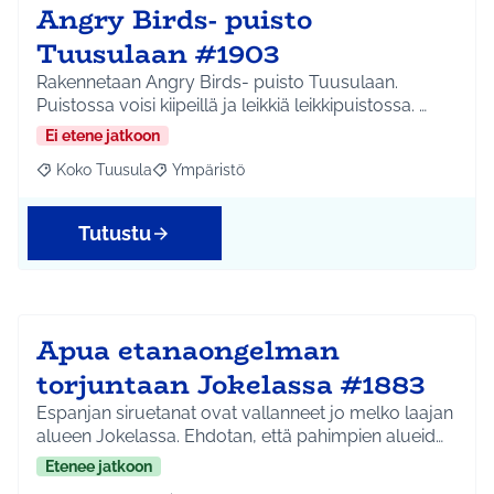
Angry Birds- puisto
Tuusulaan #1903
Rakennetaan Angry Birds- puisto Tuusulaan.
Puistossa voisi kiipeillä ja leikkiä leikkipuistossa. …
Ei etene jatkoon
Koko Tuusula
Ympäristö
Rajaa tulokset aihepiirin mukaan: Koko Tuusula
Rajaa tulokset teeman mukaan: Ympäristö
Tutustu
Apua etanaongelman
torjuntaan Jokelassa #1883
Espanjan siruetanat ovat vallanneet jo melko laajan
alueen Jokelassa. Ehdotan, että pahimpien alueid…
Etenee jatkoon