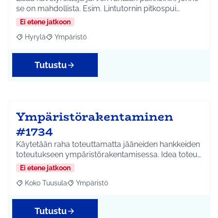
se on mahdollista. Esim. Lintutornin pitkospui…
Ei etene jatkoon
Hyrylä
Ympäristö
Rajaa tulokset aihepiirin mukaan: Hyrylä
Rajaa tulokset teeman mukaan: Ympäristö
Tutustu
Ympäristörakentaminen
#1734
Käytetään raha toteuttamatta jääneiden hankkeiden
toteutukseen ympäristörakentamisessa. Idea toteu…
Ei etene jatkoon
Koko Tuusula
Ympäristö
Rajaa tulokset aihepiirin mukaan: Koko Tuusula
Rajaa tulokset teeman mukaan: Ympäristö
Tutustu