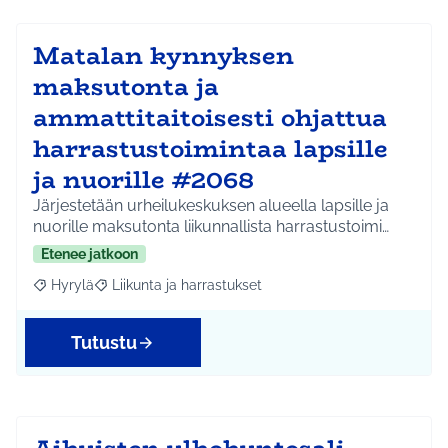
Matalan kynnyksen
maksutonta ja
ammattitaitoisesti ohjattua
harrastustoimintaa lapsille
ja nuorille #2068
Järjestetään urheilukeskuksen alueella lapsille ja
nuorille maksutonta liikunnallista harrastustoimi…
Etenee jatkoon
Hyrylä
Liikunta ja harrastukset
Rajaa tulokset aihepiirin mukaan: Hyrylä
Rajaa tulokset teeman mukaan: Liikunta ja harrastuks
Tutustu