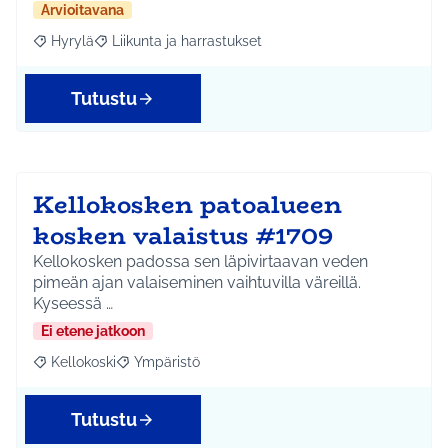
Arvioitavana
Hyrylä
Liikunta ja harrastukset
Rajaa tulokset aihepiirin mukaan: Hyrylä
Rajaa tulokset teeman mukaan: Liikunta ja harrastuks
Tutustu
Kellokosken patoalueen
kosken valaistus #1709
Kellokosken padossa sen läpivirtaavan veden
pimeän ajan valaiseminen vaihtuvilla väreillä.
Kyseessä …
Ei etene jatkoon
Kellokoski
Ympäristö
Rajaa tulokset aihepiirin mukaan: Kellokoski
Rajaa tulokset teeman mukaan: Ympäristö
Tutustu