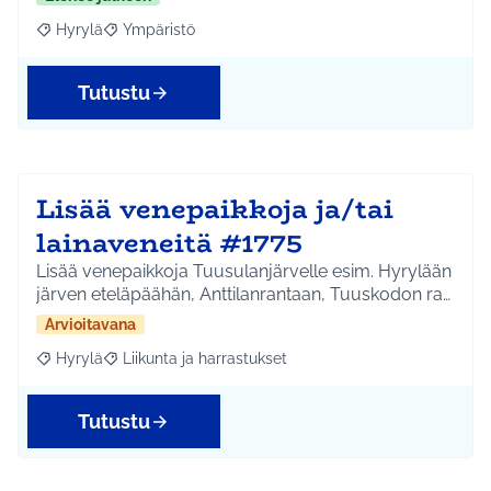
Hyrylä
Ympäristö
Rajaa tulokset aihepiirin mukaan: Hyrylä
Rajaa tulokset teeman mukaan: Ympäristö
Tutustu
Lisää venepaikkoja ja/tai
lainaveneitä #1775
Lisää venepaikkoja Tuusulanjärvelle esim. Hyrylään
järven eteläpäähän, Anttilanrantaan, Tuuskodon ra…
Arvioitavana
Hyrylä
Liikunta ja harrastukset
Rajaa tulokset aihepiirin mukaan: Hyrylä
Rajaa tulokset teeman mukaan: Liikunta ja harrastuks
Tutustu