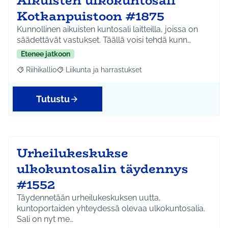
Aikuisten ulkokuntosali
Kotkanpuistoon #1875
Kunnollinen aikuisten kuntosali laitteilla, joissa on
säädettävät vastukset. Täällä voisi tehdä kunn…
Etenee jatkoon
Riihikallio
Liikunta ja harrastukset
Rajaa tulokset aihepiirin mukaan: Riihikallio
Rajaa tulokset teeman mukaan: Liikunta ja harrastu
Tutustu
Urheilukeskukse
ulkokuntosalin täydennys
#1552
Täydennetään urheilukeskuksen uutta,
kuntoportaiden yhteydessä olevaa ulkokuntosalia.
Sali on nyt me…