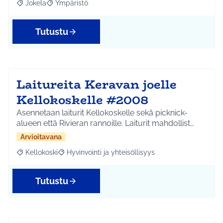
Jokela
Ympäristö
Rajaa tulokset aihepiirin mukaan: Jokela
Rajaa tulokset teeman mukaan: Ympäristö
Tutustu
Laitureita Keravan joelle
Kellokoskelle #2008
Asennetaan laiturit Kellokoskelle sekä picknick-
alueen että Rivieran rannoille. Laiturit mahdollist…
Arvioitavana
Kellokoski
Hyvinvointi ja yhteisöllisyys
Rajaa tulokset aihepiirin mukaan: Kellokoski
Rajaa tulokset teeman mukaan: Hyvinvointi ja yhtei
Tutustu