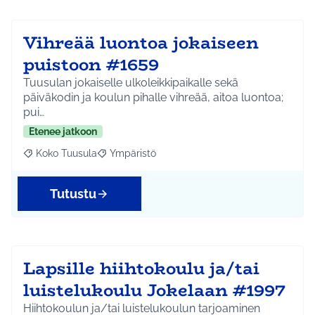
Vihreää luontoa jokaiseen
puistoon #1659
Tuusulan jokaiselle ulkoleikkipaikalle sekä
päiväkodin ja koulun pihalle vihreää, aitoa luontoa;
pui…
Etenee jatkoon
Koko Tuusula
Ympäristö
Rajaa tulokset aihepiirin mukaan: Koko Tuusula
Rajaa tulokset teeman mukaan: Ympäristö
Tutustu
Lapsille hiihtokoulu ja/tai
luistelukoulu Jokelaan #1997
Hiihtokoulun ja/tai luistelukoulun tarjoaminen