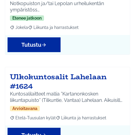
Notkopuiston ja/tai Lepolan urheilukentän
ympäristöss…
Etenee jatkoon
Jokela
Liikunta ja harrastukset
Rajaa tulokset aihepiirin mukaan: Jokela
Rajaa tulokset teeman mukaan: Liikunta ja harrastuks
Tutustu
Ulkokuntosalit Lahelaan
#1624
Kuntosalilaitteet mallia ”Kartanonkosken
liikuntapuisto” (Tilkuntie, Vantaa) Lahelaan. Aikuisill…
Arvioitavana
Etelä-Tuusulan kylät
Liikunta ja harrastukset
Rajaa tulokset aihepiirin mukaan: Etelä-Tuusulan kylät
Rajaa tulokset teeman mukaan: Liikunta