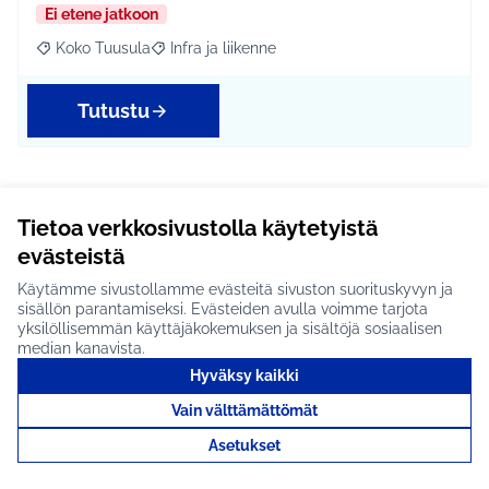
Ei etene jatkoon
Koko Tuusula
Infra ja liikenne
Rajaa tulokset aihepiirin mukaan: Koko Tuusula
Rajaa tulokset teeman mukaan: Infra ja liikenne
Tutustu
Kellokosken frisbeegolfradan
Tietoa verkkosivustolla käytetyistä
valaistus ja päivitys #1987
evästeistä
Paljon käytössä olevan frisbeegolfradan saisi vielä
Käytämme sivustollamme evästeitä sivuston suorituskyvyn ja
sisällön parantamiseksi. Evästeiden avulla voimme tarjota
paremmin käyttöön läpi vuoden jos kenttä olisi v…
yksilöllisemmän käyttäjäkokemuksen ja sisältöjä sosiaalisen
Arvioitavana
median kanavista.
Hyväksy kaikki
Kellokoski
Ympäristö
Rajaa tulokset aihepiirin mukaan: Kellokoski
Rajaa tulokset teeman mukaan: Ympäristö
Vain välttämättömät
Tutustu
Asetukset