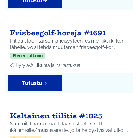
Tutustu
Frisbeegolf-koreja #1691
Piilipuistoon tai sen läheisyyteen, esimerkiksi kirkon
lähelle, voisi tehdä muutaman frisbeegolf-kor…
Etenee jatkoon
Hyrylä
Liikunta ja harrastukset
Rajaa tulokset aihepiirin mukaan: Hyrylä
Rajaa tulokset teeman mukaan: Liikunta ja harrastuks
Tutustu
Keltainen tiilitie #1825
Suunnitellaan ja maalataan esteetön reitti
ikäihmisille/muistisairaille, jotta he pystyisivät ulkoil…