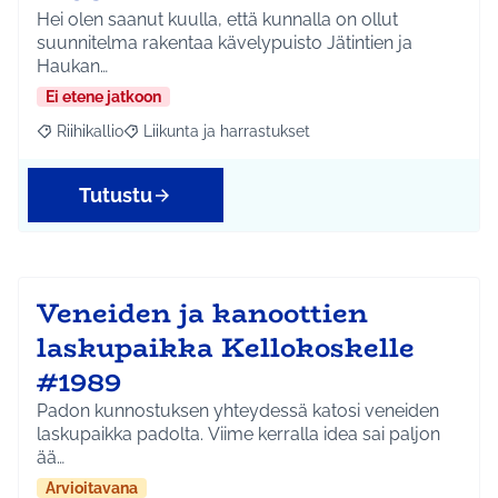
Hei olen saanut kuulla, että kunnalla on ollut
suunnitelma rakentaa kävelypuisto Jätintien ja
Haukan…
Ei etene jatkoon
Riihikallio
Liikunta ja harrastukset
Rajaa tulokset aihepiirin mukaan: Riihikallio
Rajaa tulokset teeman mukaan: Liikunta ja harrastu
Tutustu
Veneiden ja kanoottien
laskupaikka Kellokoskelle
#1989
Padon kunnostuksen yhteydessä katosi veneiden
laskupaikka padolta. Viime kerralla idea sai paljon
ää…
Arvioitavana