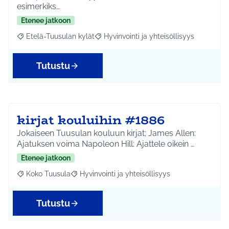
esimerkiks…
Etenee jatkoon
Etelä-Tuusulan kylät
Hyvinvointi ja yhteisöllisyys
Rajaa tulokset aihepiirin mukaan: Etelä-Tuusulan kylät
Rajaa tulokset teeman mukaan: Hyvinvoin
Tutustu
kirjat kouluihin #1886
Jokaiseen Tuusulan kouluun kirjat; James Allen:
Ajatuksen voima Napoleon Hill: Ajattele oikein …
Etenee jatkoon
Koko Tuusula
Hyvinvointi ja yhteisöllisyys
Rajaa tulokset aihepiirin mukaan: Koko Tuusula
Rajaa tulokset teeman mukaan: Hyvinvointi ja y
Tutustu