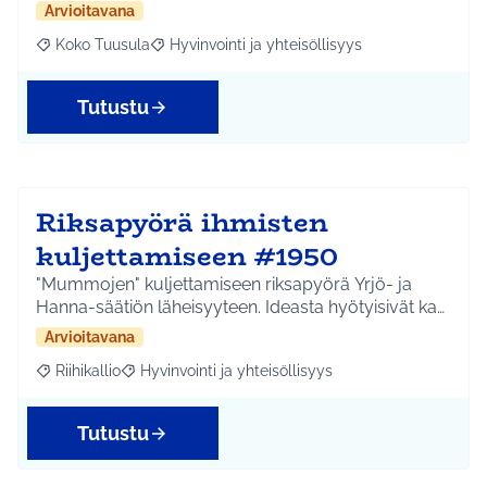
Arvioitavana
Koko Tuusula
Hyvinvointi ja yhteisöllisyys
Rajaa tulokset aihepiirin mukaan: Koko Tuusula
Rajaa tulokset teeman mukaan: Hyvinvointi ja y
Tutustu
Riksapyörä ihmisten
kuljettamiseen #1950
"Mummojen" kuljettamiseen riksapyörä Yrjö- ja
Hanna-säätiön läheisyyteen. Ideasta hyötyisivät ka…
Arvioitavana
Riihikallio
Hyvinvointi ja yhteisöllisyys
Rajaa tulokset aihepiirin mukaan: Riihikallio
Rajaa tulokset teeman mukaan: Hyvinvointi ja yhtei
Tutustu