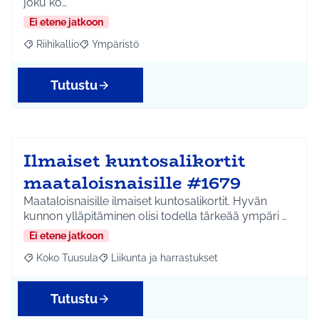
joku ko…
Ei etene jatkoon
Riihikallio
Ympäristö
Rajaa tulokset aihepiirin mukaan: Riihikallio
Rajaa tulokset teeman mukaan: Ympäristö
Tutustu
Ilmaiset kuntosalikortit
maataloisnaisille #1679
Maataloisnaisille ilmaiset kuntosalikortit. Hyvän
kunnon ylläpitäminen olisi todella tärkeää ympäri …
Ei etene jatkoon
Koko Tuusula
Liikunta ja harrastukset
Rajaa tulokset aihepiirin mukaan: Koko Tuusula
Rajaa tulokset teeman mukaan: Liikunta ja harr
Tutustu