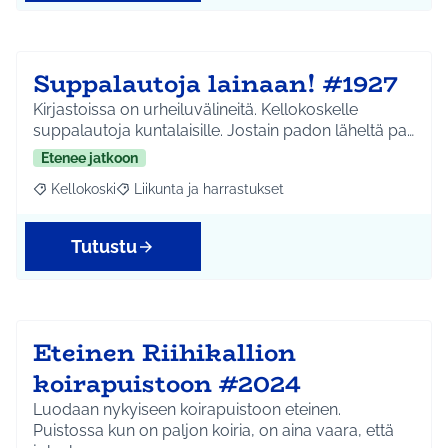
Suppalautoja lainaan! #1927
Kirjastoissa on urheiluvälineitä. Kellokoskelle
suppalautoja kuntalaisille. Jostain padon läheltä pa…
Etenee jatkoon
Kellokoski
Liikunta ja harrastukset
Rajaa tulokset aihepiirin mukaan: Kellokoski
Rajaa tulokset teeman mukaan: Liikunta ja harrast
Tutustu
Eteinen Riihikallion
koirapuistoon #2024
Luodaan nykyiseen koirapuistoon eteinen.
Puistossa kun on paljon koiria, on aina vaara, että