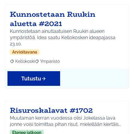
Kunnostetaan Ruukin
aluetta #2021
Kunnostetaan ainutlaatuisen Ruukin alueen
ympäristöä. Idea saatu Kellokosken ideapajassa
23.10.
Arvioitavana
Kellokoski
Ympäristö
Rajaa tulokset aihepiirin mukaan: Kellokoski
Rajaa tulokset teeman mukaan: Ympäristö
Tutustu
Risuroskalavat #1702
Muutaman kerran vuodessa olisi Jokelassa lava
jonne voisi toimittaa pihan risut, mielellään kiertäis…
Etenee jatkoon