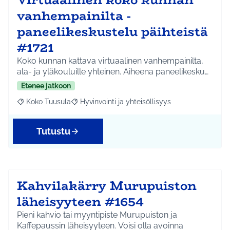
vanhempainilta -
paneelikeskustelu päihteistä
#1721
Koko kunnan kattava virtuaalinen vanhempainilta,
ala- ja yläkouluille yhteinen. Aiheena paneelikesku…
Etenee jatkoon
Koko Tuusula
Hyvinvointi ja yhteisöllisyys
Rajaa tulokset aihepiirin mukaan: Koko Tuusula
Rajaa tulokset teeman mukaan: Hyvinvointi ja y
Tutustu
Kahvilakärry Murupuiston
läheisyyteen #1654
Pieni kahvio tai myyntipiste Murupuiston ja
Kaffepaussin läheisyyteen. Voisi olla avoinna