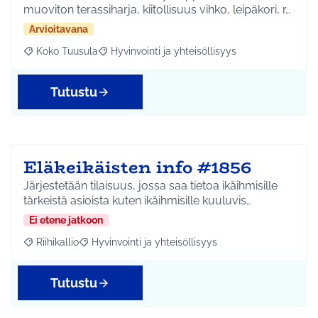
muoviton terassiharja, kiitollisuus vihko, leipäkori, r…
Arvioitavana
Koko Tuusula
Hyvinvointi ja yhteisöllisyys
Rajaa tulokset aihepiirin mukaan: Koko Tuusula
Rajaa tulokset teeman mukaan: Hyvinvointi ja y
Tutustu
Eläkeikäisten info #1856
Järjestetään tilaisuus, jossa saa tietoa ikäihmisille
tärkeistä asioista kuten ikäihmisille kuuluvis…
Ei etene jatkoon
Riihikallio
Hyvinvointi ja yhteisöllisyys
Rajaa tulokset aihepiirin mukaan: Riihikallio
Rajaa tulokset teeman mukaan: Hyvinvointi ja yhtei
Tutustu