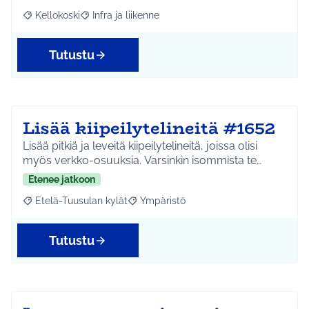
Kellokoski
Infra ja liikenne
Rajaa tulokset aihepiirin mukaan: Kellokoski
Rajaa tulokset teeman mukaan: Infra ja liikenne
Tutustu
Lisää kiipeilytelineitä #1652
Lisää pitkiä ja leveitä kiipeilytelineitä, joissa olisi
myös verkko-osuuksia. Varsinkin isommista te…
Etenee jatkoon
Etelä-Tuusulan kylät
Ympäristö
Rajaa tulokset aihepiirin mukaan: Etelä-Tuusulan kylät
Rajaa tulokset teeman mukaan: Ympäri
Tutustu