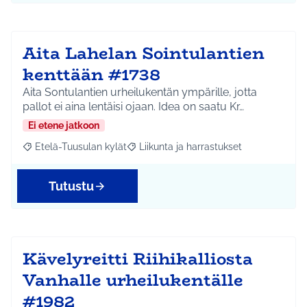
Aita Lahelan Sointulantien
kenttään #1738
Aita Sontulantien urheilukentän ympärille, jotta
pallot ei aina lentäisi ojaan. Idea on saatu Kr…
Ei etene jatkoon
Etelä-Tuusulan kylät
Liikunta ja harrastukset
Rajaa tulokset aihepiirin mukaan: Etelä-Tuusulan kylät
Rajaa tulokset teeman mukaan: Liikunta
Tutustu
Kävelyreitti Riihikalliosta
Vanhalle urheilukentälle
#1982