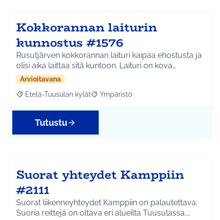
Kokkorannan laiturin
kunnostus #1576
Rusutjärven kokkorannan laituri kaipaa ehostusta ja
olisi aika laittaa sitä kuntoon. Laituri on kova…
Arvioitavana
Etelä-Tuusulan kylät
Ympäristö
Rajaa tulokset aihepiirin mukaan: Etelä-Tuusulan kylät
Rajaa tulokset teeman mukaan: Ympäri
Tutustu
Suorat yhteydet Kamppiin
#2111
Suorat liikenneyhteydet Kamppiin on palautettava.
Suoria reittejä on oltava eri alueilta Tuusulassa,…