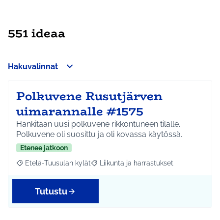
551 ideaa
Hakuvalinnat
Polkuvene Rusutjärven
uimarannalle #1575
Hankitaan uusi polkuvene rikkontuneen tilalle.
Polkuvene oli suosittu ja oli kovassa käytössä.
Etenee jatkoon
Etelä-Tuusulan kylät
Liikunta ja harrastukset
Rajaa tulokset aihepiirin mukaan: Etelä-Tuusulan kylät
Rajaa tulokset teeman mukaan: Liikunta
Tutustu