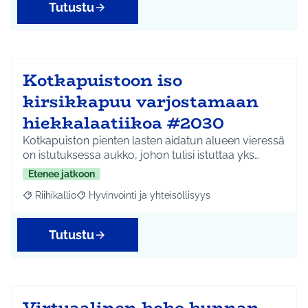
Tutustu
Kotkapuistoon iso
kirsikkapuu varjostamaan
hiekkalaatiikoa #2030
Kotkapuiston pienten lasten aidatun alueen vieressä
on istutuksessa aukko, johon tulisi istuttaa yks…
Etenee jatkoon
Riihikallio
Hyvinvointi ja yhteisöllisyys
Rajaa tulokset aihepiirin mukaan: Riihikallio
Rajaa tulokset teeman mukaan: Hyvinvointi ja yhtei
Tutustu
Virtuaalinen koko kunnan