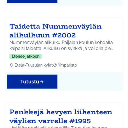
Taidetta Nummenväylän
alikulkuun #2002
Nummenväylän alikulku Paijalan koulun kohdalla
kaipaisi taidetta. Alikulku on synkkä ja voi olla pie…
Etenee jatkoon
Etelä-Tuusulan kylät
Ympäristö
Rajaa tulokset aihepiirin mukaan: Etelä-Tuusulan kylät
Rajaa tulokset teeman mukaan: Ympäri
Tutustu
Penkkejä kevyen liikenteen
väylien varrelle #1995