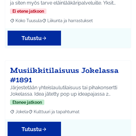
ja siten myös tarve eläinlääkäripalveluille. Yksit…
Ei etene jatkoon
Koko Tuusula
Liikunta ja harrastukset
Rajaa tulokset aihepiirin mukaan: Koko Tuusula
Rajaa tulokset teeman mukaan: Liikunta ja harr
Tutustu
Musiikkitilaisuus Jokelassa
#1891
Järjestetään yhteislaulutilaisuus tai pihakonsertti
Jokelassa. Idea jätetty pop up ideapajassa 2…
Etenee jatkoon
Jokela
Kulttuuri ja tapahtumat
Rajaa tulokset aihepiirin mukaan: Jokela
Rajaa tulokset teeman mukaan: Kulttuuri ja tapahtum
Tutustu