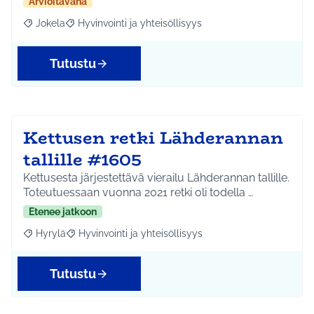
Arvioitavana
Jokela
Hyvinvointi ja yhteisöllisyys
Rajaa tulokset aihepiirin mukaan: Jokela
Rajaa tulokset teeman mukaan: Hyvinvointi ja yhteisöl
Tutustu
Kettusen retki Lähderannan
tallille #1605
Kettusesta järjestettävä vierailu Lähderannan tallille.
Toteutuessaan vuonna 2021 retki oli todella …
Etenee jatkoon
Hyrylä
Hyvinvointi ja yhteisöllisyys
Rajaa tulokset aihepiirin mukaan: Hyrylä
Rajaa tulokset teeman mukaan: Hyvinvointi ja yhteisöl
Tutustu