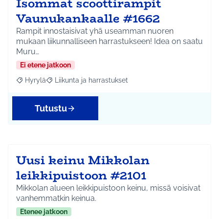
Isommat scoottirampit
Vaunukankaalle #1662
Rampit innostaisivat yhä useamman nuoren
mukaan liikunnalliseen harrastukseen! Idea on saatu
Muru…
Ei etene jatkoon
Hyrylä
Liikunta ja harrastukset
Rajaa tulokset aihepiirin mukaan: Hyrylä
Rajaa tulokset teeman mukaan: Liikunta ja harrastuks
Tutustu
Uusi keinu Mikkolan
leikkipuistoon #2101
Mikkolan alueen leikkipuistoon keinu, missä voisivat
vanhemmatkin keinua.
Etenee jatkoon