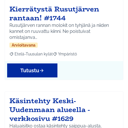
Kierrätystä Rusutjärven
rantaan! #1744
Rusutjärven rannan molokit on tyhjänä ja niiden
kannet on ruuvattu kiinni. Ne poistuivat
omistajanva…
Arvioitavana
Etelä-Tuusulan kylät
Ympäristö
Rajaa tulokset aihepiirin mukaan: Etelä-Tuusulan kylät
Rajaa tulokset teeman mukaan: Ympäri
Tutustu
Käsintehty Keski-
Uudenmaan alueella -
verkkosivu #1629
Haluaisitko ostaa käsintehty saippua-alusta,