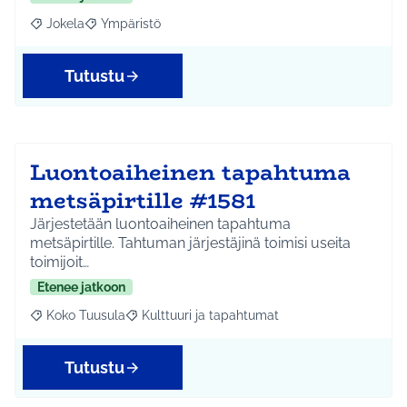
Jokela
Ympäristö
Rajaa tulokset aihepiirin mukaan: Jokela
Rajaa tulokset teeman mukaan: Ympäristö
Tutustu
Luontoaiheinen tapahtuma
metsäpirtille #1581
Järjestetään luontoaiheinen tapahtuma
metsäpirtille. Tahtuman järjestäjinä toimisi useita
toimijoit…
Etenee jatkoon
Koko Tuusula
Kulttuuri ja tapahtumat
Rajaa tulokset aihepiirin mukaan: Koko Tuusula
Rajaa tulokset teeman mukaan: Kulttuuri ja ta
Tutustu