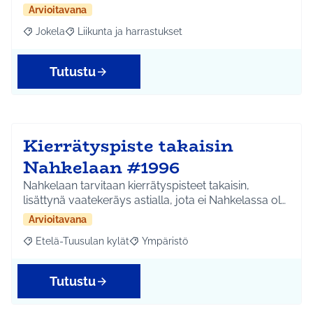
Arvioitavana
Jokela
Liikunta ja harrastukset
Rajaa tulokset aihepiirin mukaan: Jokela
Rajaa tulokset teeman mukaan: Liikunta ja harrastuks
Tutustu
Kierrätyspiste takaisin
Nahkelaan #1996
Nahkelaan tarvitaan kierrätyspisteet takaisin,
lisättynä vaatekeräys astialla, jota ei Nahkelassa ol…
Arvioitavana
Etelä-Tuusulan kylät
Ympäristö
Rajaa tulokset aihepiirin mukaan: Etelä-Tuusulan kylät
Rajaa tulokset teeman mukaan: Ympäri
Tutustu