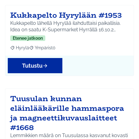
Kukkapelto Hyrylään #1953
Kukkapelto lähellä Hyrylää ilahduttaisi paikallisia.
Idea on saatu K-Supermarket Hyrrällä 16.10.2…
Etenee jatkoon
Hyrylä
Ympäristö
Rajaa tulokset aihepiirin mukaan: Hyrylä
Rajaa tulokset teeman mukaan: Ympäristö
Tutustu
Tuusulan kunnan
eläinlääkärille hammaspora
ja magneettikuvauslaitteet
#1668
Lemmikkien määrä on Tuusulassa kasvanut kovasti