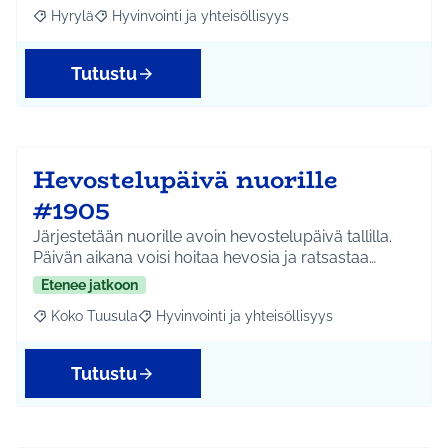
Hyrylä
Hyvinvointi ja yhteisöllisyys
Rajaa tulokset aihepiirin mukaan: Hyrylä
Rajaa tulokset teeman mukaan: Hyvinvointi ja yhteisöl
Tutustu
Hevostelupäivä nuorille
#1905
Järjestetään nuorille avoin hevostelupäivä tallilla.
Päivän aikana voisi hoitaa hevosia ja ratsastaa…
Etenee jatkoon
Koko Tuusula
Hyvinvointi ja yhteisöllisyys
Rajaa tulokset aihepiirin mukaan: Koko Tuusula
Rajaa tulokset teeman mukaan: Hyvinvointi ja y
Tutustu