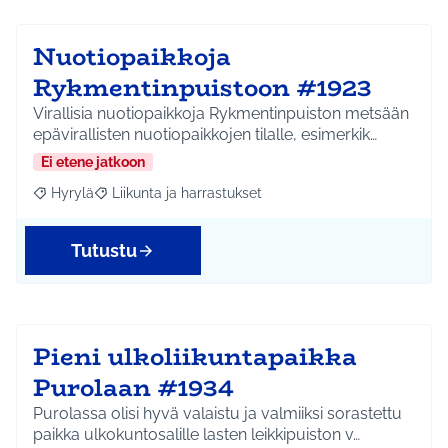
Nuotiopaikkoja
Rykmentinpuistoon #1923
Virallisia nuotiopaikkoja Rykmentinpuiston metsään
epävirallisten nuotiopaikkojen tilalle, esimerkik…
Ei etene jatkoon
Hyrylä
Liikunta ja harrastukset
Rajaa tulokset aihepiirin mukaan: Hyrylä
Rajaa tulokset teeman mukaan: Liikunta ja harrastuks
Tutustu
Pieni ulkoliikuntapaikka
Purolaan #1934
Purolassa olisi hyvä valaistu ja valmiiksi sorastettu
paikka ulkokuntosalille lasten leikkipuiston v…