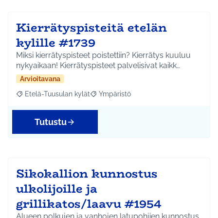
Kierrätyspisteitä etelän
kylille #1739
Miksi kierrätyspisteet poistettiin? Kierrätys kuuluu
nykyaikaan! Kierrätyspisteet palvelisivat kaikk…
Arvioitavana
Etelä-Tuusulan kylät
Ympäristö
Rajaa tulokset aihepiirin mukaan: Etelä-Tuusulan kylät
Rajaa tulokset teeman mukaan: Ympäri
Tutustu
Sikokallion kunnostus
ulkolijoille ja
grillikatos/laavu #1954
Alueen polkujen ja vanhojen latupohjien kunnostus