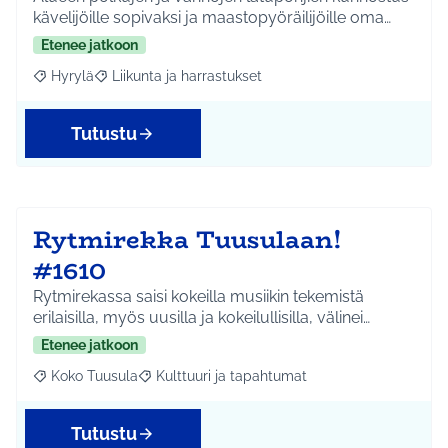
kävelijöille sopivaksi ja maastopyöräilijöille oma…
Etenee jatkoon
Hyrylä
Liikunta ja harrastukset
Rajaa tulokset aihepiirin mukaan: Hyrylä
Rajaa tulokset teeman mukaan: Liikunta ja harrastuks
Tutustu
Rytmirekka Tuusulaan!
#1610
Rytmirekassa saisi kokeilla musiikin tekemistä
erilaisilla, myös uusilla ja kokeilullisilla, välinei…
Etenee jatkoon
Koko Tuusula
Kulttuuri ja tapahtumat
Rajaa tulokset aihepiirin mukaan: Koko Tuusula
Rajaa tulokset teeman mukaan: Kulttuuri ja ta
Tutustu