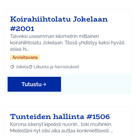
Koirahiihtolatu Jokelaan
#2001
Talveksi useamman kilometrin mittainen
koirahiihtolatu Jokelaan. Tässä yhdistyy kaksi hyvää
asiaa hi…
Arvioitavana
Jokela
Liikunta ja harrastukset
Rajaa tulokset aihepiirin mukaan: Jokela
Rajaa tulokset teeman mukaan: Liikunta ja harrastuks
Tutustu
Tunteiden hallinta #1506
Korona iskenyt kipeästi nuoriin , toki muihinkin.
Mielestäni nyt olisi aika auttaa konkreettisesti .…