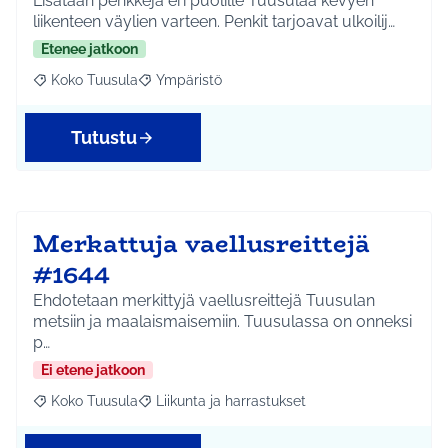
Lisätään penkkejä eri puolille Tuusulaa kevyen
liikenteen väylien varteen. Penkit tarjoavat ulkoilij…
Etenee jatkoon
Koko Tuusula
Ympäristö
Rajaa tulokset aihepiirin mukaan: Koko Tuusula
Rajaa tulokset teeman mukaan: Ympäristö
Tutustu
Merkattuja vaellusreittejä
#1644
Ehdotetaan merkittyjä vaellusreittejä Tuusulan
metsiin ja maalaismaisemiin. Tuusulassa on onneksi
p…
Ei etene jatkoon
Koko Tuusula
Liikunta ja harrastukset
Rajaa tulokset aihepiirin mukaan: Koko Tuusula
Rajaa tulokset teeman mukaan: Liikunta ja harr