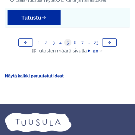
Etelä-Tuusulan kylät
Liikunta ja harrastukset
Rajaa tulokset aihepiirin mukaan: Etelä-Tuusulan kylät
Rajaa tulokset teeman mukaan: Liikunta
Tutustu
1
2
3
4
5
6
7
…
23
Tulosten määrä sivulla:
20
Näytä kaikki peruutetut ideat