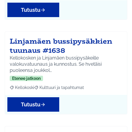
Tutustu
Linjamäen bussipysäkkien
tuunaus #1638
Kellokosken ja Linjamäen bussipysäkeille
valokuvatuunaus ja kunnostus. Se hvetäisi
puoleensa joukkol…
Etenee jatkoon
Kellokoski
Kulttuuri ja tapahtumat
Rajaa tulokset aihepiirin mukaan: Kellokoski
Rajaa tulokset teeman mukaan: Kulttuuri ja tapah
Tutustu