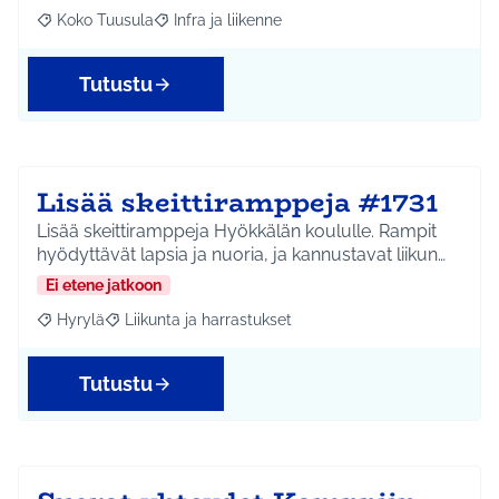
Koko Tuusula
Infra ja liikenne
Rajaa tulokset aihepiirin mukaan: Koko Tuusula
Rajaa tulokset teeman mukaan: Infra ja liikenne
Tutustu
Lisää skeittiramppeja #1731
Lisää skeittiramppeja Hyökkälän koululle. Rampit
hyödyttävät lapsia ja nuoria, ja kannustavat liikun…
Ei etene jatkoon
Hyrylä
Liikunta ja harrastukset
Rajaa tulokset aihepiirin mukaan: Hyrylä
Rajaa tulokset teeman mukaan: Liikunta ja harrastuks
Tutustu