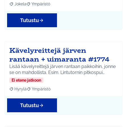
Jokela
Ympäristö
Rajaa tulokset aihepiirin mukaan: Jokela
Rajaa tulokset teeman mukaan: Ympäristö
Tutustu
Kävelyreittejä järven
rantaan + uimaranta #1774
Lisää kävelyreittejä järven rantaan paikkoihin, jonne
se on mahdollista. Esim. Lintutornin pitkospui…
Ei etene jatkoon
Hyrylä
Ympäristö
Rajaa tulokset aihepiirin mukaan: Hyrylä
Rajaa tulokset teeman mukaan: Ympäristö
Tutustu