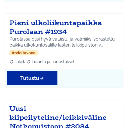
Pieni ulkoliikuntapaikka
Purolaan #1934
Purolassa olisi hyvä valaistu ja valmiiksi sorastettu
paikka ulkokuntosalille lasten leikkipuiston v…
Arvioitavana
Jokela
Liikunta ja harrastukset
Rajaa tulokset aihepiirin mukaan: Jokela
Rajaa tulokset teeman mukaan: Liikunta ja harrastuks
Tutustu
Uusi
kiipeilyteline/leikkiväline
Notkopuistoon #2084