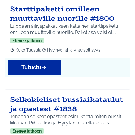
Starttipaketti omilleen
muuttaville nuorille #1800
Luodaan äitiyspakkauksen kaltainen starttipaketti
omilleen muuttaville nuorille. Paketissa voisi oll…
Etenee jatkoon
Koko Tuusula
Hyvinvointi ja yhteisöllisyys
Rajaa tulokset aihepiirin mukaan: Koko Tuusula
Rajaa tulokset teeman mukaan: Hyvinvointi ja y
Tutustu
Selkokieliset bussiaikataulut
ja opasteet #1838
Tehdään selkeät opasteet esim. kartta miten bussit
liikkuvat Riihikallion ja Hyrylän alueella sekä s…
Etenee jatkoon