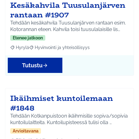
Kesäkahvila Tuusulanjärven
rantaan #1907
Tehdään kesäkahvila Tuusulanjärven rantaan esim.
Kotorannan eteen. Kahvila toisi tuusulalaisille lis…
Etenee jatkoon
Hyrylä
Hyvinvointi ja yhteisöllisyys
Rajaa tulokset aihepiirin mukaan: Hyrylä
Rajaa tulokset teeman mukaan: Hyvinvointi ja yhteisöl
Tutustu
Ikäihmiset kuntoilemaan
#1848
Tehdään Kotkanpuistoon ikäihmisille sopiva/sopivia
kuntoilulaitteita. Kuntoilupisteessä tulisi olla …
Arvioitavana