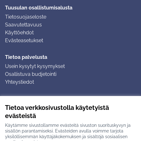
Tuusulan osallistumisalusta
Tietosuojaseloste
Saavutettavuus
Käyttöehdot
Evästeasetukset
Tietoa palvelusta
Usein kysytyt kysymykset
Osallistuva budjetointi
Yhteystiedot
Ohjeet
Tietoa verkkosivustolla käytetyistä
Ohjeet kirjautumiseen
evästeistä
Ohjeet kommentin jättämiseen
Käytämme sivustollamme evästeitä sivuston suorituskyvyn ja
sisällön parantamiseksi. Evästeiden avulla voimme tarjota
yksilöllisemmän käyttäjäkokemuksen ja sisältöjä sosiaalisen