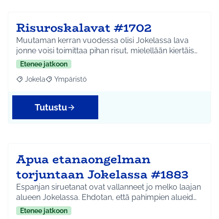
Risuroskalavat #1702
Muutaman kerran vuodessa olisi Jokelassa lava
jonne voisi toimittaa pihan risut, mielellään kiertäis…
Etenee jatkoon
Jokela
Ympäristö
Rajaa tulokset aihepiirin mukaan: Jokela
Rajaa tulokset teeman mukaan: Ympäristö
Tutustu
Apua etanaongelman
torjuntaan Jokelassa #1883
Espanjan siruetanat ovat vallanneet jo melko laajan
alueen Jokelassa. Ehdotan, että pahimpien alueid…
Etenee jatkoon