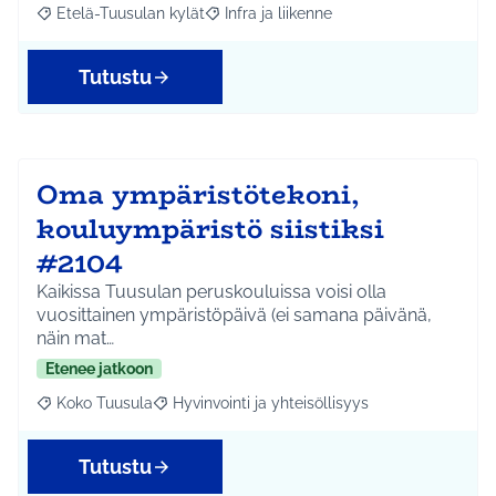
Etelä-Tuusulan kylät
Infra ja liikenne
Rajaa tulokset aihepiirin mukaan: Etelä-Tuusulan kylät
Rajaa tulokset teeman mukaan: Infra ja 
Tutustu
Oma ympäristötekoni,
kouluympäristö siistiksi
#2104
Kaikissa Tuusulan peruskouluissa voisi olla
vuosittainen ympäristöpäivä (ei samana päivänä,
näin mat…
Etenee jatkoon
Koko Tuusula
Hyvinvointi ja yhteisöllisyys
Rajaa tulokset aihepiirin mukaan: Koko Tuusula
Rajaa tulokset teeman mukaan: Hyvinvointi ja y
Tutustu