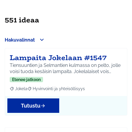
551 ideaa
Hakuvalinnat
Lampaita Jokelaan #1547
Tiensuuntien ja Selmantien kulmassa on pelto, jolle
voisi tuoda kesäisin lampaita. Jokelalaiset vois…
Etenee jatkoon
Jokela
Hyvinvointi ja yhteisöllisyys
Rajaa tulokset aihepiirin mukaan: Jokela
Rajaa tulokset teeman mukaan: Hyvinvointi ja yhteisöl
Tutustu