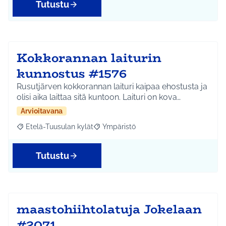
Tutustu
Kokkorannan laiturin
kunnostus #1576
Rusutjärven kokkorannan laituri kaipaa ehostusta ja
olisi aika laittaa sitä kuntoon. Laituri on kova…
Arvioitavana
Etelä-Tuusulan kylät
Ympäristö
Rajaa tulokset aihepiirin mukaan: Etelä-Tuusulan kylät
Rajaa tulokset teeman mukaan: Ympäri
Tutustu
maastohiihtolatuja Jokelaan
#2071