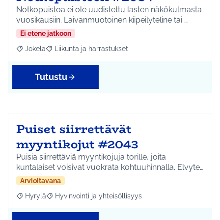
Notkopuistoa ei ole uudistettu lasten näkökulmasta
vuosikausiin. Laivanmuotoinen kiipeilyteline tai …
Ei etene jatkoon
Jokela
Liikunta ja harrastukset
Rajaa tulokset aihepiirin mukaan: Jokela
Rajaa tulokset teeman mukaan: Liikunta ja harrastuks
Tutustu
Puiset siirrettävät
myyntikojut #2043
Puisia siirrettäviä myyntikojuja torille, joita
kuntalaiset voisivat vuokrata kohtuuhinnalla. Elvyte…
Arvioitavana
Hyrylä
Hyvinvointi ja yhteisöllisyys
Rajaa tulokset aihepiirin mukaan: Hyrylä
Rajaa tulokset teeman mukaan: Hyvinvointi ja yhteisöl