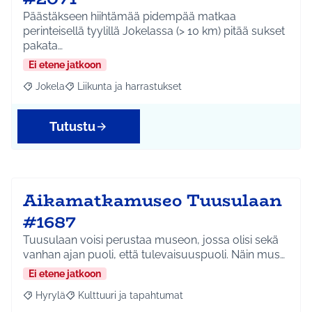
Päästäkseen hiihtämää pidempää matkaa
perinteisellä tyylillä Jokelassa (> 10 km) pitää sukset
pakata…
Ei etene jatkoon
Jokela
Liikunta ja harrastukset
Rajaa tulokset aihepiirin mukaan: Jokela
Rajaa tulokset teeman mukaan: Liikunta ja harrastuks
Tutustu
Aikamatkamuseo Tuusulaan
#1687
Tuusulaan voisi perustaa museon, jossa olisi sekä
vanhan ajan puoli, että tulevaisuuspuoli. Näin mus…
Ei etene jatkoon
Hyrylä
Kulttuuri ja tapahtumat
Rajaa tulokset aihepiirin mukaan: Hyrylä
Rajaa tulokset teeman mukaan: Kulttuuri ja tapahtum