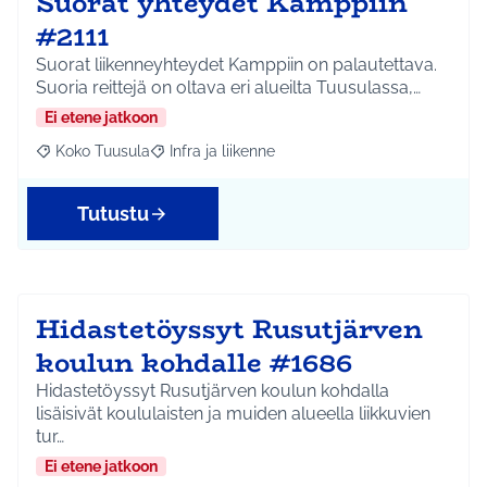
Suorat yhteydet Kamppiin
#2111
Suorat liikenneyhteydet Kamppiin on palautettava.
Suoria reittejä on oltava eri alueilta Tuusulassa,…
Ei etene jatkoon
Koko Tuusula
Infra ja liikenne
Rajaa tulokset aihepiirin mukaan: Koko Tuusula
Rajaa tulokset teeman mukaan: Infra ja liikenne
Tutustu
Hidastetöyssyt Rusutjärven
koulun kohdalle #1686
Hidastetöyssyt Rusutjärven koulun kohdalla
lisäisivät koululaisten ja muiden alueella liikkuvien
tur…
Ei etene jatkoon