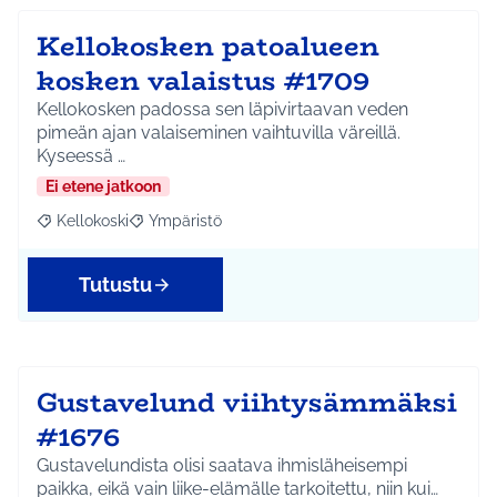
Kellokosken patoalueen
kosken valaistus #1709
Kellokosken padossa sen läpivirtaavan veden
pimeän ajan valaiseminen vaihtuvilla väreillä.
Kyseessä …
Ei etene jatkoon
Kellokoski
Ympäristö
Rajaa tulokset aihepiirin mukaan: Kellokoski
Rajaa tulokset teeman mukaan: Ympäristö
Tutustu
Gustavelund viihtysämmäksi
#1676
Gustavelundista olisi saatava ihmisläheisempi
paikka, eikä vain liike-elämälle tarkoitettu, niin kui…