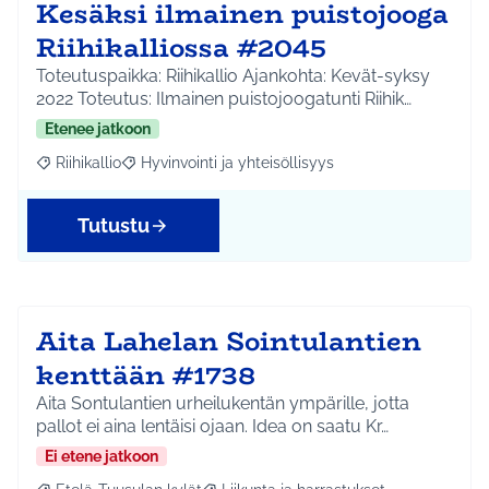
Kesäksi ilmainen puistojooga
Riihikalliossa #2045
Toteutuspaikka: Riihikallio Ajankohta: Kevät-syksy
2022 Toteutus: Ilmainen puistojoogatunti Riihik…
Etenee jatkoon
Riihikallio
Hyvinvointi ja yhteisöllisyys
Rajaa tulokset aihepiirin mukaan: Riihikallio
Rajaa tulokset teeman mukaan: Hyvinvointi ja yhtei
Tutustu
Aita Lahelan Sointulantien
kenttään #1738
Aita Sontulantien urheilukentän ympärille, jotta
pallot ei aina lentäisi ojaan. Idea on saatu Kr…
Ei etene jatkoon