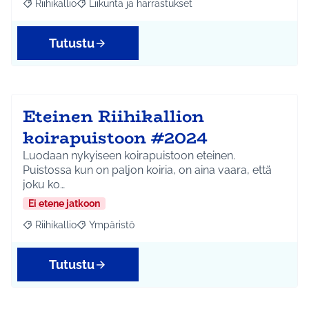
Riihikallio
Liikunta ja harrastukset
Rajaa tulokset aihepiirin mukaan: Riihikallio
Rajaa tulokset teeman mukaan: Liikunta ja harrastu
Tutustu
Eteinen Riihikallion
koirapuistoon #2024
Luodaan nykyiseen koirapuistoon eteinen.
Puistossa kun on paljon koiria, on aina vaara, että
joku ko…
Ei etene jatkoon
Riihikallio
Ympäristö
Rajaa tulokset aihepiirin mukaan: Riihikallio
Rajaa tulokset teeman mukaan: Ympäristö
Tutustu