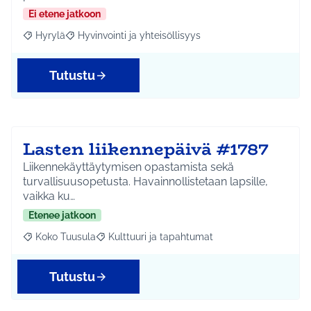
Ei etene jatkoon
Hyrylä
Hyvinvointi ja yhteisöllisyys
Rajaa tulokset aihepiirin mukaan: Hyrylä
Rajaa tulokset teeman mukaan: Hyvinvointi ja yhteisöl
Tutustu
Lasten liikennepäivä #1787
Liikennekäyttäytymisen opastamista sekä
turvallisuusopetusta. Havainnollistetaan lapsille,
vaikka ku…
Etenee jatkoon
Koko Tuusula
Kulttuuri ja tapahtumat
Rajaa tulokset aihepiirin mukaan: Koko Tuusula
Rajaa tulokset teeman mukaan: Kulttuuri ja ta
Tutustu