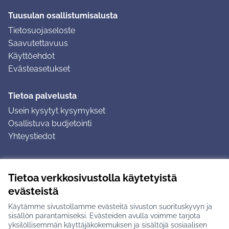
Tuusulan osallistumisalusta
Tietosuojaseloste
Saavutettavuus
Käyttöehdot
Evästeasetukset
Tietoa palvelusta
Usein kysytyt kysymykset
Osallistuva budjetointi
Yhteystiedot
Ohjeet
Tietoa verkkosivustolla käytetyistä
Ohjeet kirjautumiseen
evästeistä
Ohjeet kommentin jättämiseen
Käytämme sivustollamme evästeitä sivuston suorituskyvyn ja
sisällön parantamiseksi. Evästeiden avulla voimme tarjota
yksilöllisemmän käyttäjäkokemuksen ja sisältöjä sosiaalisen