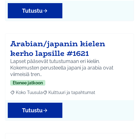
Tutustu
Arabian/japanin kielen
kerho lapsille #1621
Lapset pääsevät tutustumaan eri kieliin.
Kokemusten perusteella japani ja arabia ovat
viimeisiä tren…
Etenee jatkoon
Koko Tuusula
Kulttuuri ja tapahtumat
Rajaa tulokset aihepiirin mukaan: Koko Tuusula
Rajaa tulokset teeman mukaan: Kulttuuri ja ta
Tutustu