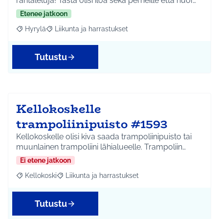
rantaleluja! Tästä olisi iloa sekä perheille että nuor…
Etenee jatkoon
Hyrylä
Liikunta ja harrastukset
Rajaa tulokset aihepiirin mukaan: Hyrylä
Rajaa tulokset teeman mukaan: Liikunta ja harrastuks
Tutustu
Kellokoskelle
trampoliinipuisto #1593
Kellokoskelle olisi kiva saada trampoliinipuisto tai
muunlainen trampoliini lähialueelle. Trampoliin…
Ei etene jatkoon
Kellokoski
Liikunta ja harrastukset
Rajaa tulokset aihepiirin mukaan: Kellokoski
Rajaa tulokset teeman mukaan: Liikunta ja harrast
Tutustu