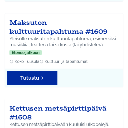
Maksuton
kulttuuritapahtuma #1609
Yleisölle maksuton kulttuuritapahtuma, esimerkiksi
musiikkia, teatteria tai sirkusta (tai yhdistelmä…
Etenee jatkoon
Koko Tuusula
Kulttuuri ja tapahtumat
Rajaa tulokset aihepiirin mukaan: Koko Tuusula
Rajaa tulokset teeman mukaan: Kulttuuri ja ta
Tutustu
Kettusen metsäpirttipäivä
#1608
Kettusen metsäpirttipäivään kuuluisi ulkopelejä,