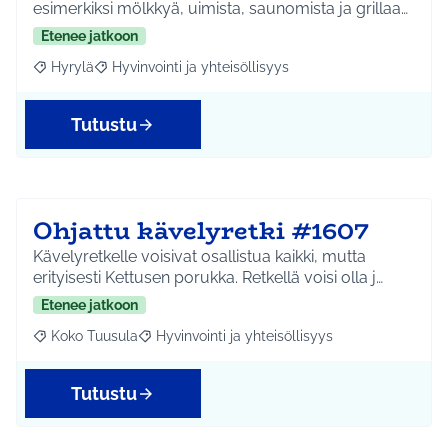
esimerkiksi mölkkyä, uimista, saunomista ja grillaa…
Etenee jatkoon
Hyrylä
Hyvinvointi ja yhteisöllisyys
Rajaa tulokset aihepiirin mukaan: Hyrylä
Rajaa tulokset teeman mukaan: Hyvinvointi ja yhteisöl
Tutustu
Ohjattu kävelyretki #1607
Kävelyretkelle voisivat osallistua kaikki, mutta
erityisesti Kettusen porukka. Retkellä voisi olla j…
Etenee jatkoon
Koko Tuusula
Hyvinvointi ja yhteisöllisyys
Rajaa tulokset aihepiirin mukaan: Koko Tuusula
Rajaa tulokset teeman mukaan: Hyvinvointi ja y
Tutustu