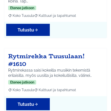
koiria. Tap…
Etenee jatkoon
Koko Tuusula
Kulttuuri ja tapahtumat
Rajaa tulokset aihepiirin mukaan: Koko Tuusula
Rajaa tulokset teeman mukaan: Kulttuuri ja ta
Tutustu
Rytmirekka Tuusulaan!
#1610
Rytmirekassa saisi kokeilla musiikin tekemistä
erilaisilla, myös uusilla ja kokeilullisilla, välinei…
Etenee jatkoon
Koko Tuusula
Kulttuuri ja tapahtumat
Rajaa tulokset aihepiirin mukaan: Koko Tuusula
Rajaa tulokset teeman mukaan: Kulttuuri ja ta
Tutustu