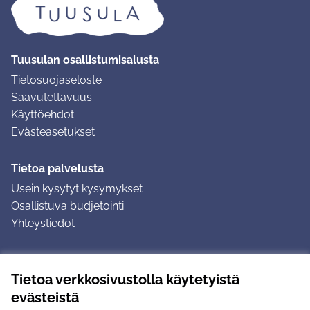
Tuusulan osallistumisalusta
Tietosuojaseloste
Saavutettavuus
Käyttöehdot
Evästeasetukset
Tietoa palvelusta
Usein kysytyt kysymykset
Osallistuva budjetointi
Yhteystiedot
Ohjeet
Tietoa verkkosivustolla käytetyistä
Ohjeet kirjautumiseen
evästeistä
Ohjeet kommentin jättämiseen