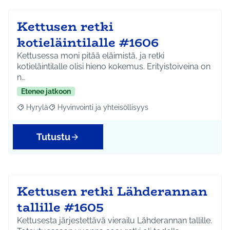
Kettusen retki
kotieläintilalle #1606
Kettusessa moni pitää eläimistä, ja retki
kotieläintilalle olisi hieno kokemus. Erityistoiveina on
n…
Etenee jatkoon
Hyrylä
Hyvinvointi ja yhteisöllisyys
Rajaa tulokset aihepiirin mukaan: Hyrylä
Rajaa tulokset teeman mukaan: Hyvinvointi ja yhteisöl
Tutustu
Kettusen retki Lähderannan
tallille #1605
Kettusesta järjestettävä vierailu Lähderannan tallille.