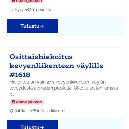
Ei etene jatkoon
Hyrylä
Ympäristö
Rajaa tulokset aihepiirin mukaan: Hyrylä
Rajaa tulokset teeman mukaan: Ympäristö
Tutustu
Osittaishiekoitus
kevyenliikenteen väylille
#1618
Hiekoitetaan vain 2/3 kevyenliikenteen väylän
leveydestä ajoradan puolelta. Ulkoilu lasten kanssa
p…
Ei etene jatkoon
Riihikallio
Infra ja liikenne
Rajaa tulokset aihepiirin mukaan: Riihikallio
Rajaa tulokset teeman mukaan: Infra ja liikenne
Tutustu