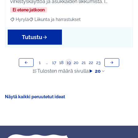
virkistyskäyttöä ja asukkaiden liikkumista. I…
Ei etene jatkoon
Hyrylä
Liikunta ja harrastukset
Rajaa tulokset aihepiirin mukaan: Hyrylä
Rajaa tulokset teeman mukaan: Liikunta ja harrastuks
Tutustu
1
…
17
18
19
20
21
22
23
Tulosten määrä sivulla:
20
Näytä kaikki peruutetut ideat