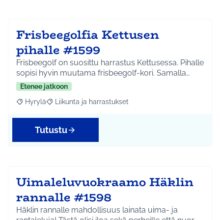
Frisbeegolfia Kettusen
pihalle #1599
Frisbeegolf on suosittu harrastus Kettusessa. Pihalle
sopisi hyvin muutama frisbeegolf-kori. Samalla…
Etenee jatkoon
Hyrylä
Liikunta ja harrastukset
Rajaa tulokset aihepiirin mukaan: Hyrylä
Rajaa tulokset teeman mukaan: Liikunta ja harrastuks
Tutustu
Uimaleluvuokraamo Häklin
rannalle #1598
Häklin rannalle mahdollisuus lainata uima- ja