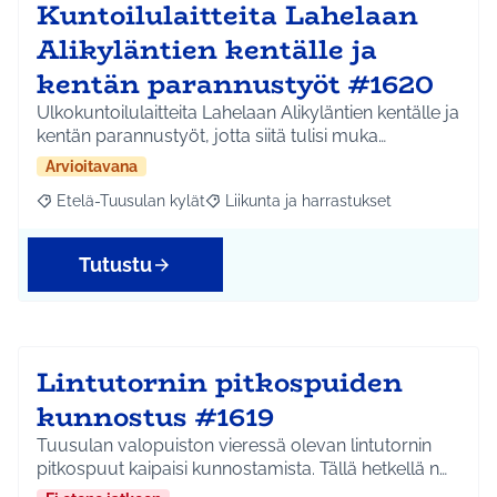
Kuntoilulaitteita Lahelaan
Alikyläntien kentälle ja
kentän parannustyöt #1620
Ulkokuntoilulaitteita Lahelaan Alikyläntien kentälle ja
kentän parannustyöt, jotta siitä tulisi muka…
Arvioitavana
Etelä-Tuusulan kylät
Liikunta ja harrastukset
Rajaa tulokset aihepiirin mukaan: Etelä-Tuusulan kylät
Rajaa tulokset teeman mukaan: Liikunta
Tutustu
Lintutornin pitkospuiden
kunnostus #1619
Tuusulan valopuiston vieressä olevan lintutornin
pitkospuut kaipaisi kunnostamista. Tällä hetkellä n…