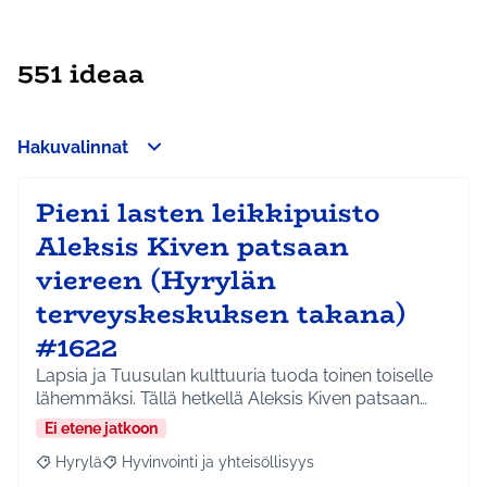
551 ideaa
Hakuvalinnat
Pieni lasten leikkipuisto
Aleksis Kiven patsaan
viereen (Hyrylän
terveyskeskuksen takana)
#1622
Lapsia ja Tuusulan kulttuuria tuoda toinen toiselle
lähemmäksi. Tällä hetkellä Aleksis Kiven patsaan…
Ei etene jatkoon
Hyrylä
Hyvinvointi ja yhteisöllisyys
Rajaa tulokset aihepiirin mukaan: Hyrylä
Rajaa tulokset teeman mukaan: Hyvinvointi ja yhteisöl