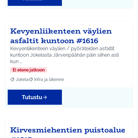
Kevyenliikenteen väylien
asfaltit kuntoon #1616
Kevyenliikenteen väylien / pyöräteiden asfaltit
kuntoon Jokelasta Järvenpäähän päin siihen asti
kun …
Ei etene jatkoon
Jokela
Infra ja liikenne
Rajaa tulokset aihepiirin mukaan: Jokela
Rajaa tulokset teeman mukaan: Infra ja liikenne
Tutustu
Kirvesmiehentien puistoalue