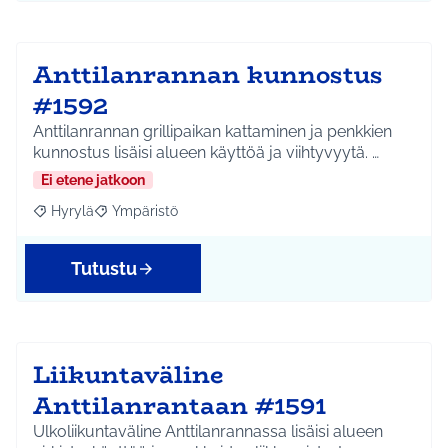
Anttilanrannan kunnostus
#1592
Anttilanrannan grillipaikan kattaminen ja penkkien
kunnostus lisäisi alueen käyttöä ja viihtyvyytä. …
Ei etene jatkoon
Hyrylä
Ympäristö
Rajaa tulokset aihepiirin mukaan: Hyrylä
Rajaa tulokset teeman mukaan: Ympäristö
Tutustu
Liikuntaväline
Anttilanrantaan #1591
Ulkoliikuntaväline Anttilanrannassa lisäisi alueen