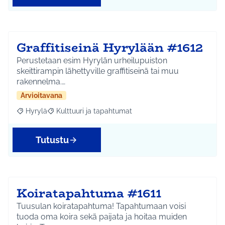
Graffitiseinä Hyrylään #1612
Perustetaan esim Hyrylän urheilupuiston
skeittirampin lähettyville graffitiseinä tai muu
rakennelma.…
Arvioitavana
Hyrylä
Kulttuuri ja tapahtumat
Rajaa tulokset aihepiirin mukaan: Hyrylä
Rajaa tulokset teeman mukaan: Kulttuuri ja tapahtum
Tutustu
Koiratapahtuma #1611
Tuusulan koiratapahtuma! Tapahtumaan voisi
tuoda oma koira sekä paijata ja hoitaa muiden