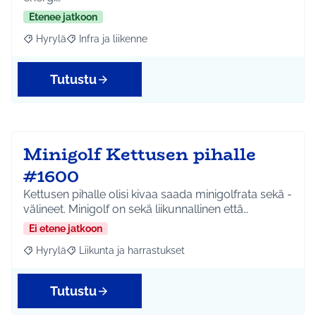
Etenee jatkoon
Hyrylä
Infra ja liikenne
Rajaa tulokset aihepiirin mukaan: Hyrylä
Rajaa tulokset teeman mukaan: Infra ja liikenne
Tutustu
Minigolf Kettusen pihalle
#1600
Kettusen pihalle olisi kivaa saada minigolfrata sekä -
välineet. Minigolf on sekä liikunnallinen että…
Ei etene jatkoon
Hyrylä
Liikunta ja harrastukset
Rajaa tulokset aihepiirin mukaan: Hyrylä
Rajaa tulokset teeman mukaan: Liikunta ja harrastuks
Tutustu