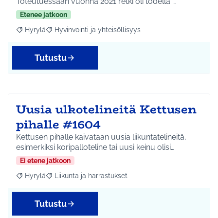
Toteutuessaan vuonna 2021 retki oli todella …
Etenee jatkoon
Hyrylä
Hyvinvointi ja yhteisöllisyys
Rajaa tulokset aihepiirin mukaan: Hyrylä
Rajaa tulokset teeman mukaan: Hyvinvointi ja yhteisöl
Tutustu
Uusia ulkotelineitä Kettusen
pihalle #1604
Kettusen pihalle kaivataan uusia liikuntatelineitä,
esimerkiksi koripalloteline tai uusi keinu olisi…
Ei etene jatkoon
Hyrylä
Liikunta ja harrastukset
Rajaa tulokset aihepiirin mukaan: Hyrylä
Rajaa tulokset teeman mukaan: Liikunta ja harrastuks
Tutustu