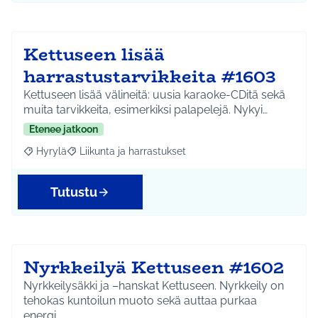
Kettuseen lisää
harrastustarvikkeita #1603
Kettuseen lisää välineitä: uusia karaoke-CDitä sekä
muita tarvikkeita, esimerkiksi palapelejä. Nykyi…
Etenee jatkoon
Hyrylä
Liikunta ja harrastukset
Rajaa tulokset aihepiirin mukaan: Hyrylä
Rajaa tulokset teeman mukaan: Liikunta ja harrastuks
Tutustu
Nyrkkeilyä Kettuseen #1602
Nyrkkeilysäkki ja –hanskat Kettuseen. Nyrkkeily on
tehokas kuntoilun muoto sekä auttaa purkaa
energi…