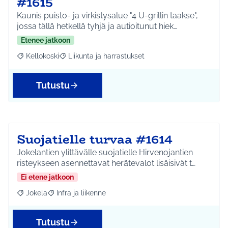
#1615
Kaunis puisto- ja virkistysalue "4 U-grillin taakse",
jossa tällä hetkellä tyhjä ja autioitunut hiek…
Etenee jatkoon
Kellokoski
Liikunta ja harrastukset
Rajaa tulokset aihepiirin mukaan: Kellokoski
Rajaa tulokset teeman mukaan: Liikunta ja harrast
Tutustu
Suojatielle turvaa #1614
Jokelantien ylittävälle suojatielle Hirvenojantien
risteykseen asennettavat herätevalot lisäisivät t…
Ei etene jatkoon
Jokela
Infra ja liikenne
Rajaa tulokset aihepiirin mukaan: Jokela
Rajaa tulokset teeman mukaan: Infra ja liikenne
Tutustu