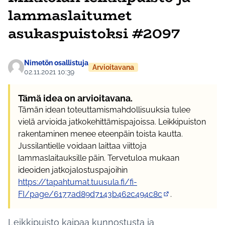
lammaslaitumet
asukaspuistoksi #2097
Nimetön osallistuja
Arvioitavana
02.11.2021 10:39
Tämä idea on arvioitavana.
Tämän idean toteuttamismahdollisuuksia tulee
vielä arvioida jatkokehittämispajoissa. Leikkipuiston
rakentaminen menee eteenpäin toista kautta.
Jussilantielle voidaan laittaa viittoja
lammaslaitauksille päin. Tervetuloa mukaan
ideoiden jatkojalostuspajoihin
https://tapahtumat.tuusula.fi/fi-
FI/page/6177ad89d7143b462c494c8c
.
(Ulkoinen linkki)
Leikkipuisto kaipaa kunnostusta ja