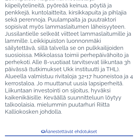
kiipeilytelineitä, pyöreää keinua, pöytiä ja
penkkejä, kuntolaitteita, kirsikkapuita ja pihlajia
sekä perennoja. Puulampaita ja puutraktori
sopisivat myös lammaslaitumen läheisyyteen.
Jussilantielle selkeät viitteet lammaslaitumille ja
lammille. Leikkipuiston luonnonmäki
säilytettävä, sillä talvella se on pulkkailijoiden
suosioissa. Mikkolassa toimii perhepäivähoito ja
perhekoti. Alle 8-vuotiaat tarvitsevat liikuntaa 3h
päivässä (tutkimukset Ukk instituutti ja THL).
Alueella valmistuu rivitaloja 32+17 huoneistoa ja 4
kerrostaloa. Jo muuttanut uusia lapsiperheitä.
Liikuntaan investointi on sijoitus, hyväksi
kaikenikäisille. Keväällä suunnitteluun löytyy
talkoolaisia, mielummin puutarhuri Riitta
Kalliokosken johdolla.
Äänestettävät ehdotukset