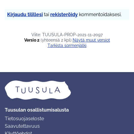
Kirjaudu tilillesi
tai
rekisteröidy
kommentoidaksesi.
Viite: TUUSULA-PROP-2021-11-2097
Versio 2
(yhteensä 2 kpl)
näytä muut versiot
Tarkista sormenjälki
Tuusulan osallistumisalusta
Tietosuojaseloste
Saavutettavuus
Käyttöehdot