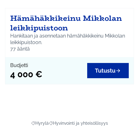
Hämähäkkikeinu Mikkolan
leikkipuistoon
Hankitaan ja asennetaan hämähäkkikeinu Mikkolan
leikkipuistoon.
77
ääntä
Budjetti
Tutustu
4 000 €
Hyrylä
Hyvinvointi ja yhteisöllisyys
Rajaa tulokset aihepiirin mukaan: Hyrylä
Rajaa tulokset teeman mukaan: Hyvinvointi ja