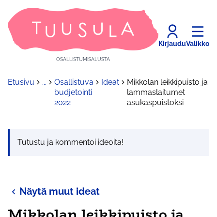
Kirjaudu
Valikko
OSALLISTUMISALUSTA
Etusivu
...
Osallistuva
Ideat
Mikkolan leikkipuisto ja
budjetointi
lammaslaitumet
2022
asukaspuistoksi
Tutustu ja kommentoi ideoita!
Näytä muut ideat
Mikkolan leikkipuisto ja