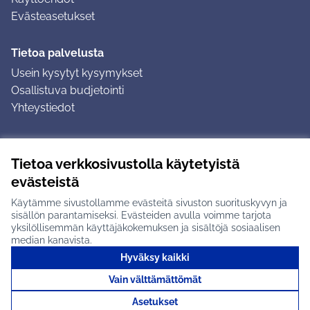
Evästeasetukset
Tietoa palvelusta
Usein kysytyt kysymykset
Osallistuva budjetointi
Yhteystiedot
Ohjeet
Tietoa verkkosivustolla käytetyistä
Ohjeet kirjautumiseen
evästeistä
Ohjeet kommentin jättämiseen
Käytämme sivustollamme evästeitä sivuston suorituskyvyn ja
sisällön parantamiseksi. Evästeiden avulla voimme tarjota
yksilöllisemmän käyttäjäkokemuksen ja sisältöjä sosiaalisen
median kanavista.
Hyväksy kaikki
Tuusulan osallistumisalusta X-palvelussa
Tuusula
Vain välttämättömät
Creative Commons -lisenssi
(Ulkoinen linkki)
(Ulkoinen linkki)
(Ulkoine
Verkkosivusto luotu
vapaan ohjelmiston
(Ulkoinen
Asetukset
avulla.