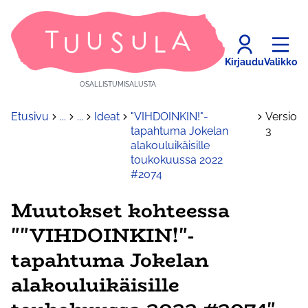
Kirjaudu
Valikko
OSALLISTUMISALUSTA
Etusivu
...
...
Ideat
"VIHDOINKIN!"-
Versio
tapahtuma Jokelan
3
alakouluikäisille
toukokuussa 2022
#2074
Muutokset kohteessa
""VIHDOINKIN!"-
tapahtuma Jokelan
alakouluikäisille