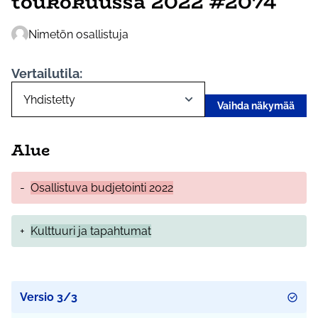
toukokuussa 2022 #2074"
Nimetön osallistuja
Vertailutila:
Vaihda näkymää
Alue
-
Osallistuva budjetointi 2022
+
Kulttuuri ja tapahtumat
Versio 3/3