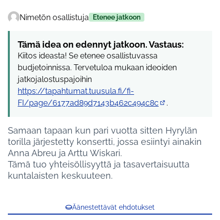
Nimetön osallistuja
Etenee jatkoon
Tämä idea on edennyt jatkoon. Vastaus:
Kiitos ideasta! Se etenee osallistuvassa
budjetoinnissa. Tervetuloa mukaan ideoiden
jatkojalostuspajoihin
https://tapahtumat.tuusula.fi/fi-
FI/page/6177ad89d7143b462c494c8c
.
(Ulkoinen linkki)
Samaan tapaan kun pari vuotta sitten Hyrylän
torilla järjestetty konsertti, jossa esiintyi ainakin
Anna Abreu ja Arttu Wiskari.
Tämä tuo yhteisöllisyyttä ja tasavertaisuutta
kuntalaisten keskuuteen.
Äänestettävät ehdotukset