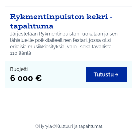
Rykmentinpuiston kekri -
tapahtuma
Järjestetään Rykmentinpuiston ruokalaan ja sen
lähialueille poikkitaiteellinen festari, jossa olisi
erilaisia musiikkiesityksiä, valo- sekä tavallista
taidetta, sirkus ja mahdollisuus ostaa paikallisilta
110
ääntä
taitelijoilta heidän töitään. Festari sijoittuisi syksylle
kekrin aikoihin.
Budjetti
Tutustu
6 000 €
Hyrylä
Kulttuuri ja tapahtumat
Rajaa tulokset aihepiirin mukaan: Hyrylä
Rajaa tulokset teeman mukaan: Kulttuuri j