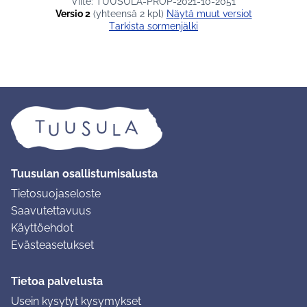
Viite: TUUSULA-PROP-2021-10-2051
Versio 2
(yhteensä 2 kpl)
näytä muut versiot
Tarkista sormenjälki
Tuusulan osallistumisalusta
Tietosuojaseloste
Saavutettavuus
Käyttöehdot
Evästeasetukset
Tietoa palvelusta
Usein kysytyt kysymykset