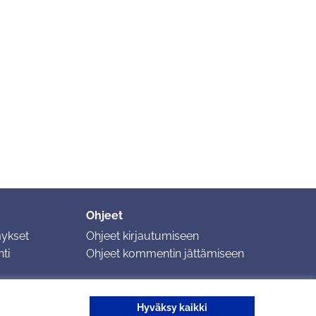
Ohjeet
mykset
Ohjeet kirjautumiseen
ti
Ohjeet kommentin jättämiseen
Hyväksy kaikki