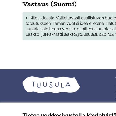
Vastaus (Suomi)
+
Kiitos ideasta. Valitettavasti osallistuvan budje
toteutukseen. Tämän vuoksi idea ei etene. Halu
kuntalaisaloitteena verkko-osoitteen kuntalaisaloi
Laakso, jukka-matti.laakso@tuusula.fi, 040 314 
Tietoa verkkosivustolla käytetyist