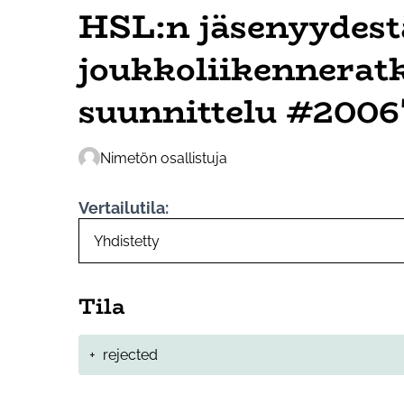
HSL:n jäsenyydestä
joukkoliikennerat
suunnittelu #2006
Nimetön osallistuja
Vertailutila:
Tila
+
rejected