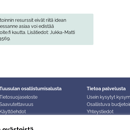
toinnin resurssit eivät riitä idean
tessanne asiaa voi edistää
te.fi kautta. Lisätiedot: Jukka-Matti
3569.
Tuusulan osallistumisalusta
Tietoa palvelusta
Tietosuojaseloste
Usein kysytyt kysy
Saavutettavuus
Osallistuva budjetoin
Käyttöehdot
Yhteystiedot
Evästeasetukset
ä evästeistä