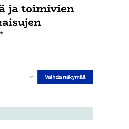
 ja toimivien
kaisujen
"
Vaihda näkymää