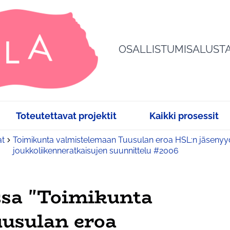
OSALLISTUMISALUST
Toteutettavat projektit
Kaikki prosessit
at
Toimikunta valmistelemaan Tuusulan eroa HSL:n jäsenyyd
joukkoliikenneratkaisujen suunnittelu #2006
sa "Toimikunta
usulan eroa