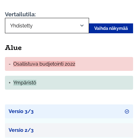
Vertailutila:
Vaihda näkymää
Alue
-
Osallistuva budjetointi 2022
+
Ympäristö
Versio 3/3
Versio 2/3