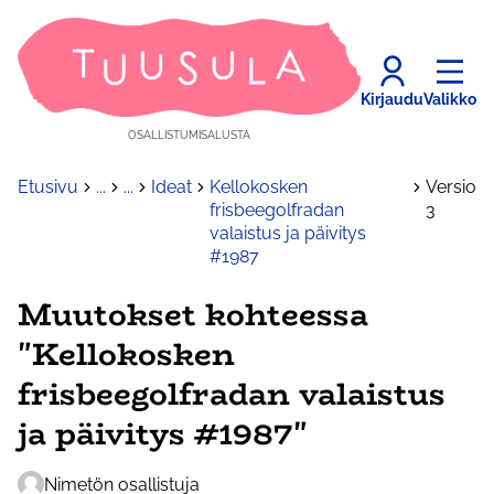
Kirjaudu
Valikko
OSALLISTUMISALUSTA
Etusivu
...
...
Ideat
Kellokosken
Versio
frisbeegolfradan
3
valaistus ja päivitys
#1987
Muutokset kohteessa
"Kellokosken
frisbeegolfradan valaistus
ja päivitys #1987"
Nimetön osallistuja