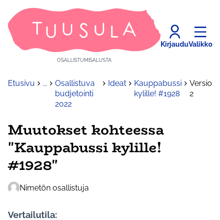
Kirjaudu
Valikko
OSALLISTUMISALUSTA
Etusivu
...
Osallistuva
Ideat
Kauppabussi
Versio
budjetointi
kylille! #1928
2
2022
Muutokset kohteessa
"Kauppabussi kylille!
#1928"
Nimetön osallistuja
Vertailutila: