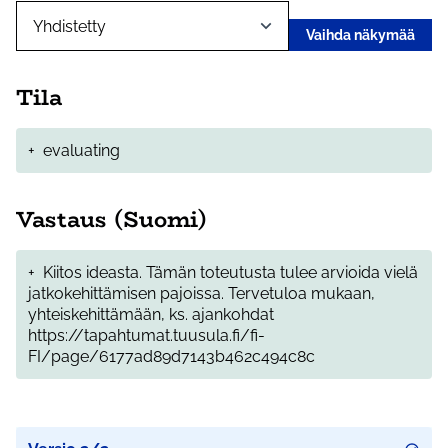
Vaihda näkymää
Tila
+
evaluating
Vastaus (Suomi)
+
Kiitos ideasta. Tämän toteutusta tulee arvioida vielä
jatkokehittämisen pajoissa. Tervetuloa mukaan,
yhteiskehittämään, ks. ajankohdat
https://tapahtumat.tuusula.fi/fi-
FI/page/6177ad89d7143b462c494c8c