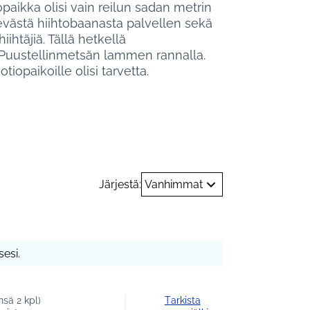
iopaikka olisi vain reilun sadan metrin
evästä hiihtobaanasta palvellen sekä
hiihtäjiä. Tällä hetkellä
Puustellinmetsän lammen rannalla.
iopaikoille olisi tarvetta.
rastukset
Järjestä:
Vanhimmat
esi.
sä 2 kpl)
Tarkista