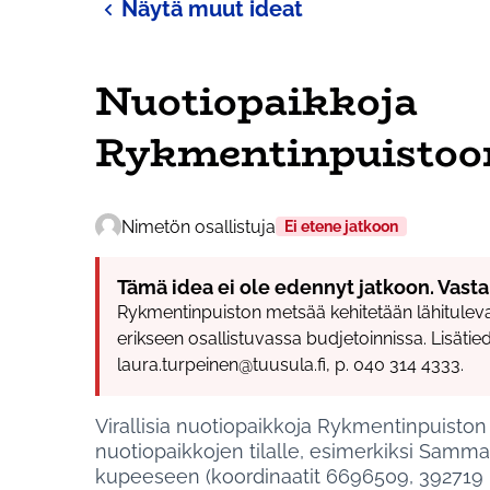
Näytä muut ideat
Nuotiopaikkoja
Rykmentinpuistoo
Nimetön osallistuja
Ei etene jatkoon
Tämä idea ei ole edennyt jatkoon. Vasta
Rykmentinpuiston metsää kehitetään lähituleva
erikseen osallistuvassa budjetoinnissa. Lisäti
laura.turpeinen@tuusula.fi, p. 040 314 4333.
Virallisia nuotiopaikkoja Rykmentinpuiston
nuotiopaikkojen tilalle, esimerkiksi Samm
kupeeseen (koordinaatit 6696509, 392719 