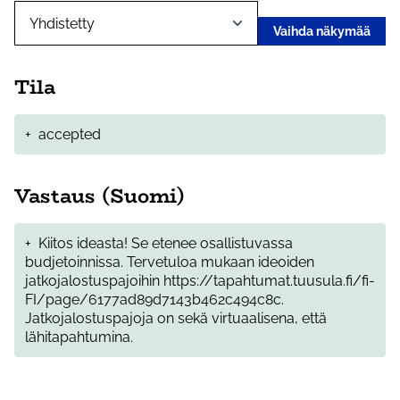
Vaihda näkymää
Tila
+
accepted
Vastaus (Suomi)
+
Kiitos ideasta! Se etenee osallistuvassa
budjetoinnissa. Tervetuloa mukaan ideoiden
jatkojalostuspajoihin https://tapahtumat.tuusula.fi/fi-
FI/page/6177ad89d7143b462c494c8c.
Jatkojalostuspajoja on sekä virtuaalisena, että
lähitapahtumina.