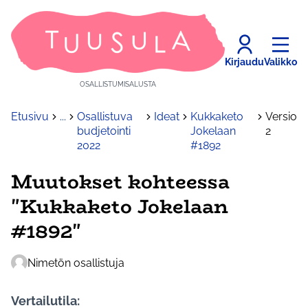
Kirjaudu
Valikko
OSALLISTUMISALUSTA
Etusivu
...
Osallistuva
Ideat
Kukkaketo
Versio
budjetointi
Jokelaan
2
2022
#1892
Muutokset kohteessa
"Kukkaketo Jokelaan
#1892"
Nimetön osallistuja
Vertailutila: