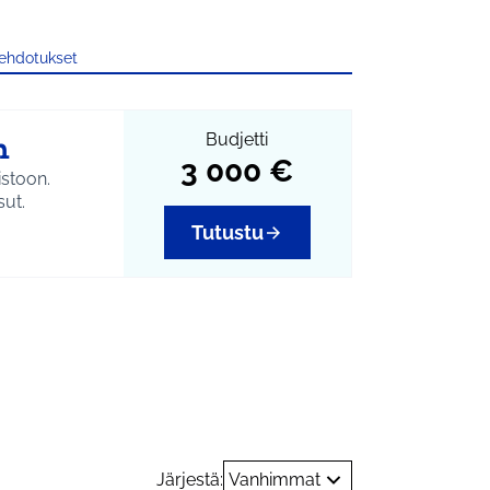
 ehdotukset
n
Budjetti
3 000 €
istoon.
sut.
Tutustu
harrastukset
Järjestä:
Vanhimmat