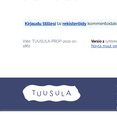
Kirjaudu tilillesi
tai
rekisteröidy
kommentoidaks
Viite: TUUSULA-PROP-2021-10-
Versio 2
(yhteen
1867
näytä muut ve