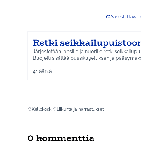
Äänestettävät
Retki seikkailupuistoo
Järjestetään lapsille ja nuorille retki seikkailupu
Budjetti sisältää bussikuljetuksen ja pääsymak
41
ääntä
Kellokoski
Liikunta ja harrastukset
Rajaa tulokset aihepiirin mukaan: Kellokoski
Rajaa tulokset teeman mukaan: Liikunta ja 
0 kommenttia