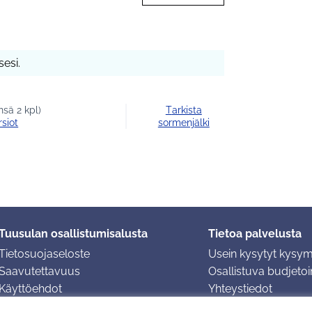
esi.
sä 2 kpl)
Tarkista
rsiot
sormenjälki
Tuusulan osallistumisalusta
Tietoa palvelusta
Tietosuojaseloste
Usein kysytyt kysy
Saavutettavuus
Osallistuva budjetoin
Käyttöehdot
Yhteystiedot
Evästeasetukset