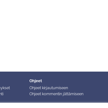
Ohjeet
mykset
Ohjeet kirjautumiseen
ti
Ohjeet kommentin jättämiseen