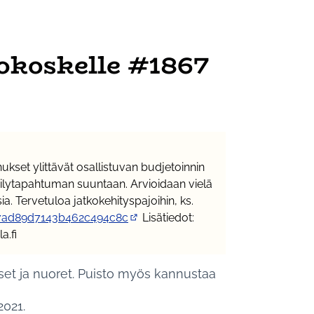
lokoskelle #1867
nukset ylittävät osallistuvan budjetoinnin
peilytapahtuman suuntaan. Arvioidaan vielä
a. Tervetuloa jatkokehityspajoihin, ks.
177ad89d7143b462c494c8c
Lisätiedot:
(Ulkoinen linkki)
a.fi
lapset ja nuoret. Puisto myös kannustaa
2021.