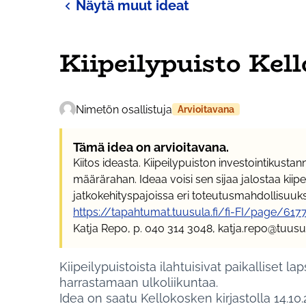
Näytä muut ideat
Kiipeilypuisto Kel
Nimetön osallistuja
Arvioitavana
Tämä idea on arvioitavana.
Kiitos ideasta. Kiipeilypuiston investointikustan
määrärahan. Ideaa voisi sen sijaa jalostaa kii
jatkokehityspajoissa eri toteutusmahdollisuuksi
https://tapahtumat.tuusula.fi/fi-FI/page/6
Katja Repo, p. 040 314 3048, katja.repo@tuusul
Kiipeilypuistoista ilahtuisivat paikalliset 
harrastamaan ulkoliikuntaa.
Idea on saatu Kellokosken kirjastolla 14.10.