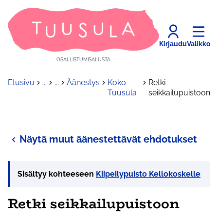
Kirjaudu
Valikko
OSALLISTUMISALUSTA
Etusivu
...
...
Äänestys
Koko
Retki
Tuusula
seikkailupuistoon
Näytä muut äänestettävät ehdotukset
Sisältyy kohteeseen
Kiipeilypuisto Kellokoskelle
Retki seikkailupuistoon