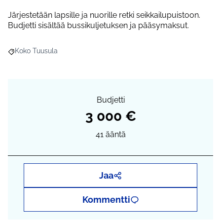
Järjestetään lapsille ja nuorille retki seikkailupuistoon.
Budjetti sisältää bussikuljetuksen ja pääsymaksut.
Koko Tuusula
Rajaa tulokset aihepiirin mukaan: Koko Tuusula
Budjetti
3 000 €
41
ääntä
Jaa
Kommentti