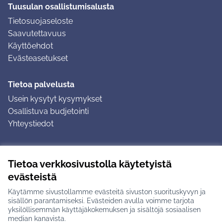
Tuusulan osallistumisalusta
Tietosuojaseloste
Saavutettavuus
Käyttöehdot
Evästeasetukset
Tietoa palvelusta
Usein kysytyt kysymykset
Osallistuva budjetointi
Yhteystiedot
Ohjeet
Tietoa verkkosivustolla käytetyistä
Ohjeet kirjautumiseen
evästeistä
Ohjeet kommentin jättämiseen
Käytämme sivustollamme evästeitä sivuston suorituskyvyn ja
sisällön parantamiseksi. Evästeiden avulla voimme tarjota
yksilöllisemmän käyttäjäkokemuksen ja sisältöjä sosiaalisen
median kanavista.