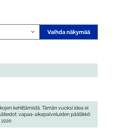
Vaihda näkymää
kkojen kehittämistä. Tämän vuoksi idea ei
sätiedot: vapaa-aikapalveluiden päällikkö
4 2220