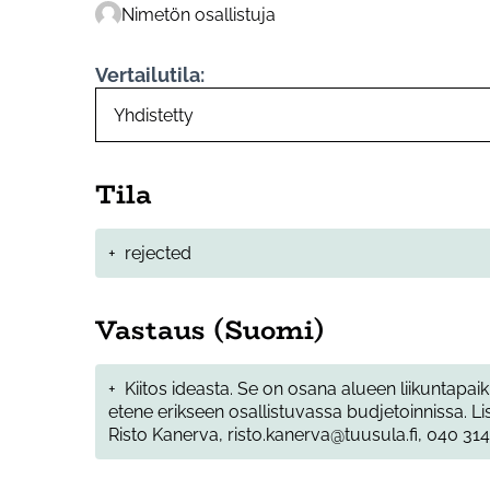
Nimetön osallistuja
Vertailutila:
Tila
+
rejected
Vastaus (Suomi)
+
Kiitos ideasta. Se on osana alueen liikuntapai
etene erikseen osallistuvassa budjetoinnissa. Li
Risto Kanerva, risto.kanerva@tuusula.fi, 040 31