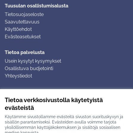
Tuusulan osallistumisalusta
Tietosuojaseloste
Saavutettavuus
Käyttöehdot
Evästeasetukset
Tietoa palvelusta
Usein kysytyt kysymykset
Osallistuva budjetointi
Yhteystiedot
Ohjeet
Tietoa verkkosivustolla käytetyistä
Ohjeet kirjautumiseen
evästeistä
Ohjeet kommentin jättämiseen
Käytämme sivustollamme evästeitä sivuston suorituskyvyn ja
sisällön parantamiseksi. Evästeiden avulla voimme tarjota
yksilöllisemmän käyttäjäkokemuksen ja sisältöjä sosiaalisen
median kanavista.