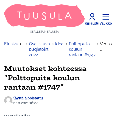
Kirjaudu
Valikko
OSALLISTUMISALUSTA
Etusivu
...
Osallistuva
Ideat
Polttopuita
Versio
budjetointi
koulun
1
2022
rantaan #1747
Muutokset kohteessa
"Polttopuita koulun
rantaan #1747"
Käyttäjä poistettu
11.10.2021 16:22